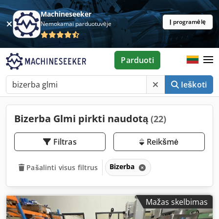
Machineseeker
Į programėlę
Nemokamai parduotuvėje
Parduoti
Ieškoti
Bizerba Glmi pirkti naudotą
(22)
Filtras
Reikšmė
Bizerba
Pašalinti visus filtrus
Mažas skelbimas