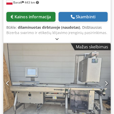
Barak
443 km
Kainos informacija
Skambinti
Būklė:
dilaminuotas dirbtuvėje (naudotas)
, Didžiausias
Bizerba svėrimo ir etikečių klijavimo įrenginių pasirinkimas.
Įrenginiai yra pilnai kapitališkai suremontuoti. Suteikiame
garantiją įrenginiams. Crsdpfxjhtfr Ds Amhef
Mažas skelbimas