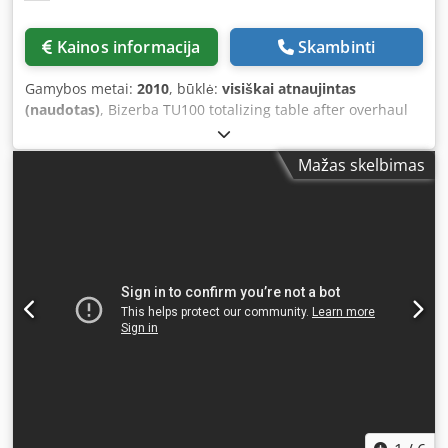
Kainos informacija
Skambinti
Gamybos metai:
2010
, būklė:
visiškai atnaujintas
(naudotas)
, Bizerba TU100 totalizing table after overhaul
Csdpfx Aei Drwqemherf
Mažas skelbimas