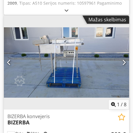
2009
, Tipas: A510 Serijos numeris: 10597961 Pagaminimo
metai: 2009 Juostos plotis: 300 mm Greitis: maks. 250
gabaliukų/min Griežinėlio storis: 0,5–30 mm Crodpfjyhm T
Mažas skelbimas
Eox Amhof Pateikimo ilgis: maks. 600 mm Gaminio
diametras: maks. 210 x 180 mm Sluoksniavimo aukštis:
maks. 60 mm Peilio diametras: 420 mm Galia: 3 x 400 V, 50
Hz, 2,3 kW Išmatavimai: 2350 x 800 x 1850 mm Svoris: 420
kg
1
/
8
BIZERBA konvejeris
BIZERBA