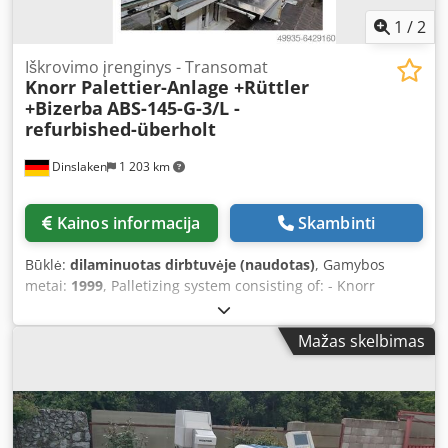
1
/
2
Iškrovimo įrenginys - Transomat
Knorr Palettier-Anlage +Rüttler
+Bizerba
ABS-145-G-3/L -
refurbished-überholt
Dinslaken
1 203 km
Kainos informacija
Skambinti
Būklė:
dilaminuotas dirbtuvėje (naudotas)
, Gamybos
metai:
1999
, Palletizing system consisting of: - Knorr
packaging system with clamp gripper - Knorr automatic
jogger with smoothing roller - Bizerba ITS industrial arc
Mažas skelbimas
counting scale Crsdpfx Aohfhtkjmhsf Knorr system for
unloading and palletizing pre-counted sheets Paper is
counted on the jogger table using the Bizerba paper scale,
aligned in the jogger, and smoothed by the smoothing
roller. The Knorr unloader grabs the paper stacks with the