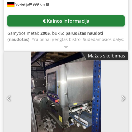
Vokietija
999 km
pe 4 căi cu pre-întindere laterală. Cedpfeg H Tqujx Amhorf
• Control temperatură bandă de sigilare. • Detector pentru
ambalaje supradimensionate. • Limitator mecanic de
Kainos informacija
cuplu. • Protecții și dispozitive de siguranță conform
standardelor internaționale. • Construcție robustă din
Gamybos metai:
2005
, būklė:
paruoštas naudoti
materiale rezistente la coroziune. Alimentare: 380 V, 12 kW
(naudotas)
, Yra pilnai įrengtas bistro. Sudedamosios dalys:
Etichetator Bizerba GV, fabricat în 2002 Cântar Bizerba 18A
1) Indaplovė su pralaidumo funkcija. 2) Baldai. 3) Maža ir
cu afișaj Bizerba AB. Sistem automat de etichetare și
didelė virtuvė. 4) Klientų įranga, pvz., stalai, kėdės ir
cântărire pentru produse ambalate în domeniul alimentar.
Mažas skelbimas
savitarnos barai. 5) Šaldytuvai. 6) Frytuvės ir griliai. 7)
Alimentare electrică: Tensiune 220 V, Frecvență 50 Hz,
Kasos aparatai ir svarstyklės. 8) Indai, lėkštės ir kt. 9)
Curent 1,7 A. Lățime bandă: 300 mm. Dimensiuni
Ištraukiamoji ir filtravimo technika. Yra dokumentacija.
exterioare utilaj: 1860 mm lungime x 720 mm lățime x 1300
Galima apžiūra vietoje. Cedpfoxc Nhmsx Amhorf
mm înălțime. Alimentare cu aer comprimat pentru
aplicarea etichetei: presiune 6 bari, debit min. 100 l/min,
aer comprimat fără ulei, filtrat la 10 µm. Dimensiuni
etichetă: 100x100 mm. Distanța între etichete: de la 2 la 20
mm. Cap de imprimare termică – rezoluție 8,0 puncte.
Cântărire de la 1g la 6000g. Capacitate maximă de
etichetare: 60 pachete/minut. Echipament pregătit pentru
conectare PC, software-ul Bizerba permite proiectarea și
personalizarea etichetelor – inclusiv coduri de bare, logo-