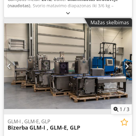
(naudotas)
, Svorio matavimo diapazonas iki 3/6 kg –
galimas svarstyklių kalibravimas su 3 arba 6 kg tikslumu.
Darbo kryptis L→R Etikečių uždėjimas - Viršus – Spaudas -
Mažas skelbimas
Apačia – Juosta Masė: Maksimalus apkrovimas 3 kg
Minimalus apkrovimas 10 g e = 0,5 g Sistemos versija 13.60
sp6 Terminalas GT-12C Gt-Softcontrol versija 4.40
Dekoratyvinių etikečių padavėjas LDI Termotransferinės
spaudos rinkinys Spalvotas terminalas su jutikliniu ekranu
GT-12C Crodpfoxazaiex Amhef Svarstymo segmento ilgis:
540 mm Transporterio plotis: 300 mm Gamybos metai:
2012 / Renovuota: 2025 Įrenginio matmenys: 240 cm x 110
cm Spausdinimo galvutės plotis: iki 160 mm Pagrindinės
licencijos (viršus): [+] SOFTCONTROL_1 [+] SVARSTYKLIŲ
KLASĖS [+] CODE_PART_PRINT [+] EURO [+] ĮKELTI ŠRIFTAI
[+] SPEED_GLMI100 Slave (apatinė etiketavimo galvutė): [+]
CODE_PART_PRIN Įrenginiui suteikiame 6 mėnesių
garantiją Michał Frankiewicz 602129078
1
/
3
GLM-I , GLM-E, GLP
Bizerba
GLM-I , GLM-E, GLP