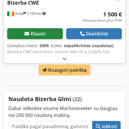
Bizerba
CWE
1 500 €
Airija
2 103 km
Fiksuota kaina plius PVM
Klausti
Skambinti
Gamybos metai:
2009
, būklė:
nepatikrintas (naudotas)
,
Bizerba CWE kontrolinis svarstis Min 50 g Csdpfx Aoh
Aphfemhsrf Maks. 1500/3000 g e=d= 0,5/1 g
Išsaugoti paiešką
Naudota Bizerba Glmi
(22)
Dabar ieškokite visame Machineseeker su daugiau
nei 200 000 naudotų mašinų.
Ieškoti