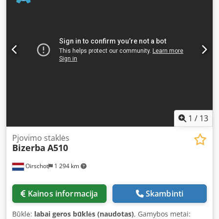
STAMPO Serial number: S 6036 Year of manufacture: 2002
Voltage: 230 V Bizerba labeller
1
/
13
Pjovimo staklės
Bizerba
A510
Oirschot
1 294 km
Kainos informacija
Skambinti
Būklė:
labai geros būklės (naudotas)
, Gamybos metai: