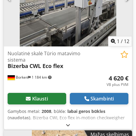
1
/
12
Nuolatinė skalė Tūrio matavimo
sistema
Bizerba
CWL Eco flex
4 620 €
Borken
1 184 km
VB plius PVM
Klausti
Skambinti
Gamybos metai:
2008
, būklė:
labai geros būklės
(naudotas)
, Bizerba CWL Eco flex in-motion checkweigher
with Sick VMS520 volume measurement system Bizerba
CWL Eco flex In-Motion Checkweigher Dynamic weight
Mažas skelbimas