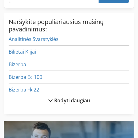
Naršykite populiariausius mašinų
pavadinimus:
Analitinės Svarstyklės
Bilietai Klijai
Bizerba
Bizerba Ec 100
Bizerba Fk 22
Rodyti daugiau
Bizerba Sw 800
Bizerba Vs 12
Bizerba Vs 8