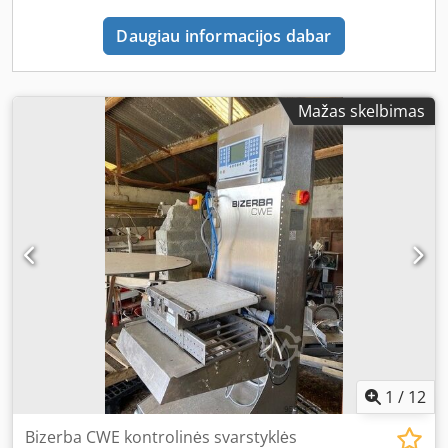
Daugiau informacijos dabar
Mažas skelbimas
1
/
12
Bizerba CWE kontrolinės svarstyklės