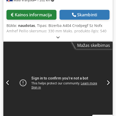
Mala Vranjska
1 202 km
Kainos informacija
Skambinti
Būklė:
naudotas
, Tipas: Bizerba A404 Crodpegf Sz Nofx
Amhef Peilio skersmuo: 330 mm Maks. produkto ilgis: 540
mm Maks. apskrito produkto dydis: - min. skersmuo: 50
mm - maks. skersmuo: 180 mm Maks. stačiakampio formos
Mažas skelbimas
produkto dydis: - min. dydis: 50 x 50 mm - maks. dydis: 175
x 240 mm Pjaustymo storis: 0,5 - 12 mm, tolygiai
reguliuojamas Įtampa: 400 V, 50 Hz Pristatymo laikas: 1
darbo diena po apmokėjimo