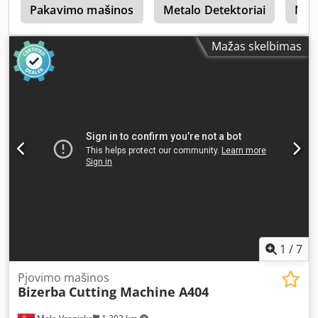
s
Pakavimo mašinos
Metalo Detektoriai
Met
Mažas skelbimas
1
/
7
Pjovimo mašinos
Bizerba
Cutting Machine A404