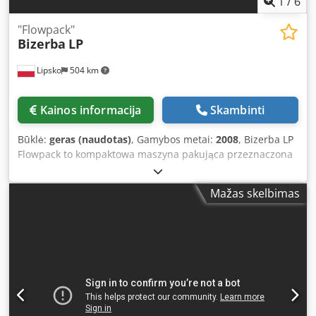
1
/
6
"Flowpack"
Bizerba
LP
Lipsko
504 km
Kainos informacija
Skambinti
Būklė:
geras (naudotas)
, Gamybos metai:
2008
, Bizerba LP
Flowpack to kompaktowa maszyna pakująca przeznaczona
do wydajnego pakowania w folię typu flowpack różnych
produktów spożywczych. Charakteryzuje się oszczędną
Mažas skelbimas
konstrukcją zajmującą niewiele miejsca, dzięki czemu
doskonale sprawdza się w mniejszych zakładach lub w
przestrzeniach o ograniczonej powierzchni, jednocześnie
oferując wysoką wydajność. Wykorzystuje technologię
flowpack do owijania produktów szczelnie zamkniętą folią
ochronną, co zapewnia przedłużenie trwałości i utrzymanie
świeżości produktów. Maszyna pozwala na pakowanie
szerokiej gamy wyrobów, takich jak mięso, sery, pieczywo