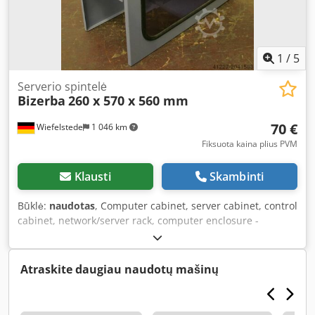
1
/
5
Serverio spintelė
Bizerba
260 x 570 x 560 mm
70 €
Wiefelstede
1 046 km
Fiksuota kaina plius PVM
Klausti
Skambinti
Būklė:
naudotas
, Computer cabinet, server cabinet, control
cabinet, network/server rack, computer enclosure -
Manufacturer: Bizerba -Type: -Material: Steel -Dimensions:
260/570/H560 mm Cedpeb Tl Dtefx Amhsrf -Weight: 15 kg
Atraskite daugiau naudotų mašinų