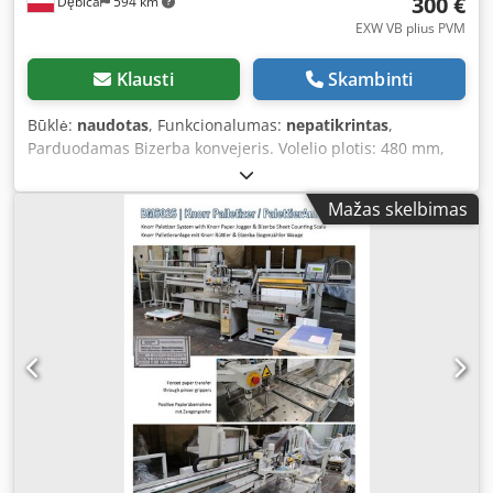
300 €
Dębica
594 km
EXW VB plius PVM
Klausti
Skambinti
Būklė:
naudotas
, Funkcionalumas:
nepatikrintas
,
Parduodamas Bizerba konvejeris. Volelio plotis: 480 mm,
ilgis: 1500 mm, prailginimas: 660 mm, aukštis iki juostos:
1050 mm. (Nr. 73A) Grynasis kaina: 300 Eur. Crjdpfx
Mažas skelbimas
Amoyuqugohsf