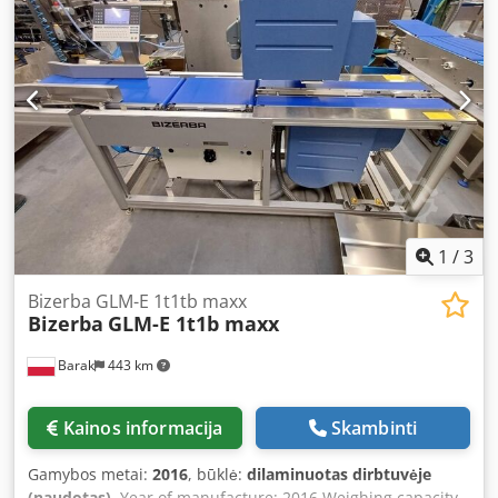
mm - Pjaustinio storis: 0,5–50 mm - Maitinimo įtampa: 400
Weighing segment length: 400 mm Conveyor belt width:
V (3 + N, 50/60 Hz) - Galios sąnaudos: 2,3 kW - Svoris: 507
300 mm Overall machine dimensions: 200 cm x 80 cm
kg - Pagaminimo metai: 2017 - Darbo valandos: 462
Possibility to upload programs up to 13.60 SP.12 Installed
valandos - Matmenys (plotis × ilgis × aukštis): 2 280 × 850 ×
licenses: - (MASTER): [+] SOFTCONTROL_1 The device
2 135 mm
comes with a 6-month warranty.
1
/
3
Bizerba GLM-E 1t1tb maxx
Bizerba
GLM-E 1t1b maxx
Barak
443 km
Kainos informacija
Skambinti
Gamybos metai:
2016
, būklė:
dilaminuotas dirbtuvėje
(naudotas)
, Year of manufacture: 2016 Weighing capacity