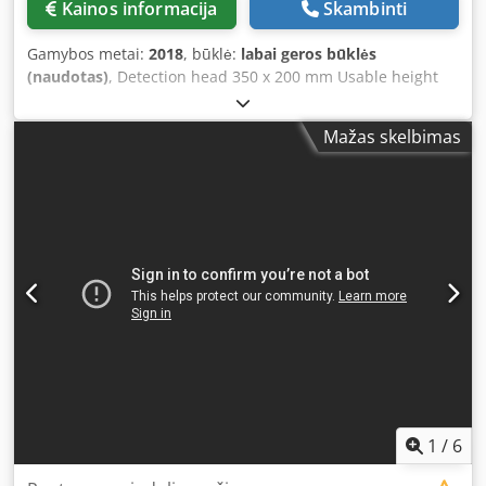
Kainos informacija
Skambinti
Gamybos metai:
2018
, būklė:
labai geros būklės
(naudotas)
, Detection head 350 x 200 mm Usable height
145 mm Intralox belt 1350 x 300 mm Codpfxstwq I Ee
Amhjrf With defective product ejection into closed
Mažas skelbimas
container Year of manufacture 2018
1
/
6