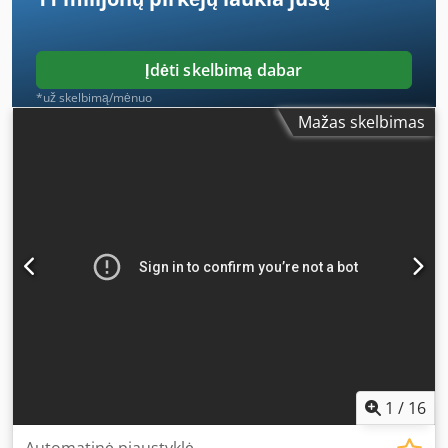
Įdėti skelbimą dabar
*už skelbimą/mėnuo
Mažas skelbimas
1
/
16
Automatinė pjaustyklė