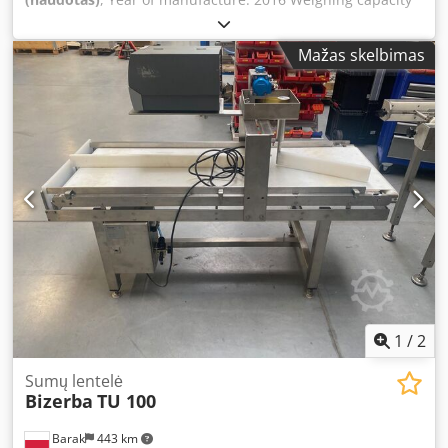
up to 6 kg Weight: max. 6 kg, min. 20 g, e = 1 g Conveyor
direction: L→R or R→L Label application: - Top (AirJet) -
Mažas skelbimas
Bottom (AirJet) Color touch terminal GT-12C Weighing
segment length: 400 mm Belt width: 300 mm Overall
machine dimensions: 200 cm x 80 cm Up to 13.60 SP.12
program can be uploaded Installed licenses: Crodpjwdgt
Esfx Amhof Top (MASTER): [+] BRIDGE+MC_BUFFER [+]
SOFTCONTROL_1 [+] STATISTICS [+] WEIGHT_CLASSES [+]
CODE_PART_PRINT [+] LOADABLE_FONTS [+] EURO Bottom
(SLAVE): [+] CODE_PART_PRINT [+] LOADABLE_FONTS [+]
EURO The device comes with a 6-month warranty.
1
/
2
Sumų lentelė
Bizerba
TU 100
Barak
443 km