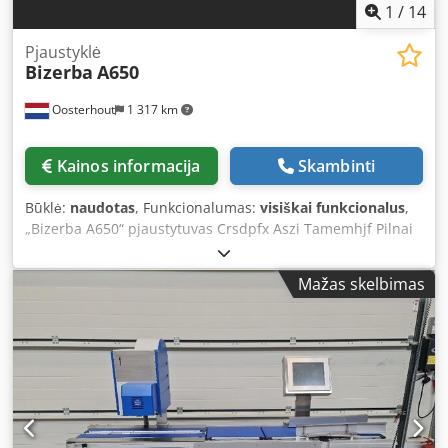
1
/
14
Pjaustyklė
Bizerba
A650
Oosterhout
1 317 km
Kainos informacija
Skambinti
Būklė:
naudotas
, Funkcionalumas:
visiškai funkcionalus
,
„Bizerba A650“ pjaustytuvas Crsdpfx Aszi Tamemhjf Pilnai
automatinis „Bizerba Scaleroline A650“ pjaustytuvas yra
specialiai sukurtas vertikalus pjaustymo įrenginys, skirtas
Mažas skelbimas
pjaustyti mėsai, paukštienai, žuviai, sūriui ir dešroms. Šis
pramoninis pjaustytuvas tinka tiek šviežiems, tiek virtiems
produktams, todėl idealiai tinka vidutinio ir didelio dydžio
maisto produktų gamybos įmonėms. Dėl integruotos
svėrimo sistemos produktai gali būti pjaustomi iki tikslaus
nustatyto svorio. Beveik visų rūšių dešros, kumpio ir sūrio
galima pjaustyti be išankstinio užšaldymo, o pjaustiniai
gali būti išdėstyti arba vienas ant kito (persidengiant), arba