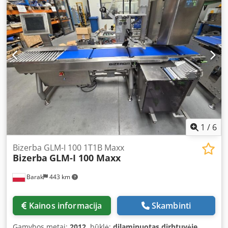
1
/
6
Bizerba GLM-I 100 1T1B Maxx
Bizerba
GLM-I 100 Maxx
Barak
443 km
Kainos informacija
Skambinti
Gamybos metai:
2012
, būklė:
dilaminuotas dirbtuvėje