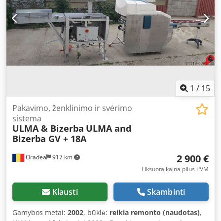
clamp gripper and precisely palletizes them on a pallet
with exact edge alignment. The system can also be used as
a high-performance alternative to a stack lift for unloading
your guillotine cutter, in which case it is positioned on the
left side.
1
/
15
Pakavimo, ženklinimo ir svėrimo
sistema
ULMA & Bizerba
ULMA and
Bizerba GV + 18A
2 900 €
Oradea
917 km
Fiksuota kaina plius PVM
Klausti
Skambinti
Gamybos metai:
2002
, būklė:
reikia remonto (naudotas)
,