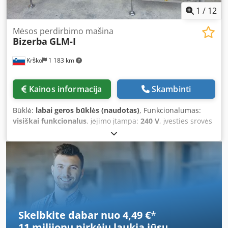
1
/
12
Mėsos perdirbimo mašina
Bizerba
GLM-I
Krško
1 183 km
Kainos informacija
Skambinti
Būklė:
labai geros būklės (naudotas)
, Funkcionalumas:
visiškai funkcionalus
, įėjimo įtampa:
240 V
, įvesties srovės
tipas:
Nuolatinė srovė
, įėjimo srovė:
3 A
, Dvi etiketavimo
linijos (2x). Etiketavimas. Gaminio svoris 150 g, darbinis
slėgis 6 barai. Nuosava svarstyklė – gaminio svėrimas.
Kalbame angliškai, vokiškai ir buvusios Jugoslavijos
kalbomis. Kontaktas galimas ir per WhatsApp. Cedpfx
Asyvd T Esmhsrf
Skelbkite dabar nuo 4,49 €
*
11 milijonų pirkėjų
laukia jūsų