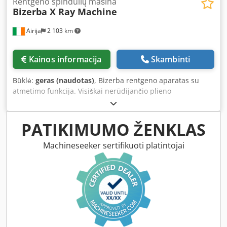
Rentgeno spindulių mašina
Bizerba X Ray Machine
Airija
2 103 km
Kainos informacija
Skambinti
Būklė:
geras (naudotas)
, Bizerba rentgeno aparatas su
atmetimo funkcija. Visiškai nerūdijančio plieno
konstrukcija. Bandymams naudoti sertifikuoti bandomieji
mėginiai: spalvotieji metalai, nerūdijantis plienas, geležies
metalai. Įrenginys turi Gamma monitoriaus, Red Eye G20-
PATIKIMUMO ŽENKLAS
10 parinktį. Kasdien naudojamas. Csdpfx Ameyivgqjhjrf
Machineseeker sertifikuoti platintojai