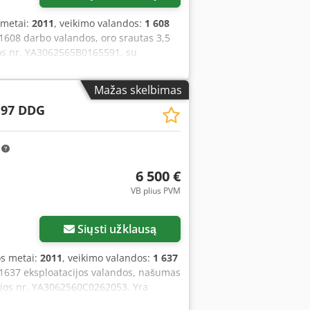
 metai:
2011
, veikimo valandos:
1 608
608 darbo valandos, oro srautas 3,5
rijos nr. YA3062565B0165591, su
Mažas skelbimas
 97 DDG
m
6 500 €
VB plius PVM
Siųsti užklausą
s metai:
2011
, veikimo valandos:
1 637
1637 eksploatacijos valandos, našumas
erijos nr. YA3062560C0262053. Yra
išlinkusi, trūksta pleištinio diržo