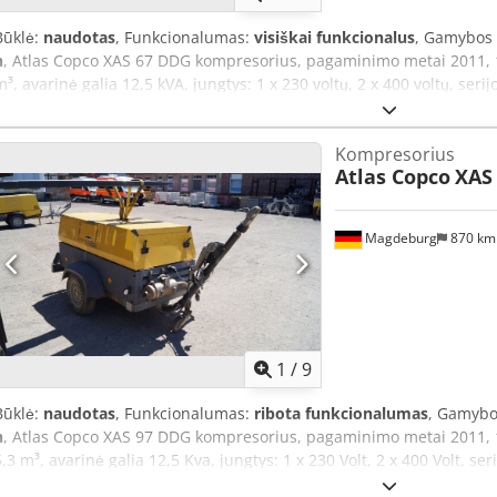
Būklė:
naudotas
, Funkcionalumas:
visiškai funkcionalus
, Gamybos
h
, Atlas Copco XAS 67 DDG kompresorius, pagaminimo metai 2011, 1
m³, avarinė galia 12,5 kVA, jungtys: 1 x 230 voltų, 2 x 400 voltų, se
registracija. Credozbiivepfx Ak Hef
Kompresorius
Atlas Copco
XAS
Magdeburg
870 k
1
/
9
Būklė:
naudotas
, Funkcionalumas:
ribota funkcionalumas
, Gamybo
h
, Atlas Copco XAS 97 DDG kompresorius, pagaminimo metai 2011, 
5,3 m³, avarinė galia 12,5 Kva, jungtys: 1 x 230 Volt, 2 x 400 Volt, s
bendras eksploatavimo leidimas ir registracija. Viena sukimo ašis yra 