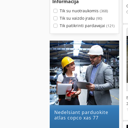
Informacija
Tik su nuotraukomis
(368)
Tik su vaizdo įrašu
(90)
Tik patikrinti pardavėjai
(121)
Nedelsiant parduokite
atlas copco xas 77