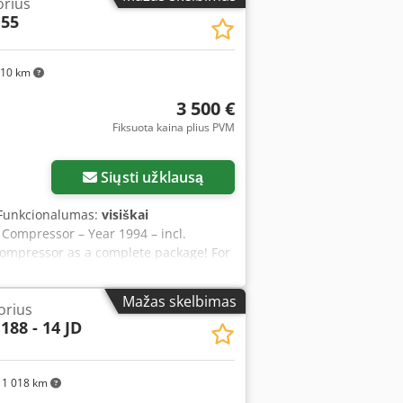
orius
 55
110 km
3 500 €
Fiksuota kaina plius PVM
Siųsti užklausą
 Funkcionalumas:
visiškai
 Compressor – Year 1994 – incl.
compressor as a complete package! For
nufacturer Atlas Copco, model XAS 55.
practical single-axle chassis with
Mažas skelbimas
orius
 Vehicle & Technical Data (according to
188 - 14 JD
el: XAS 55 Year of manufacture: 1994
sign: Mobile compressor on trailer
: Large roll of yellow compressed air
1 018 km
tools for demolition and pneumatic