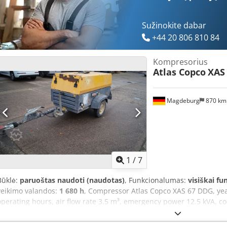
Sužinokite dabar
+44 20 806 810 84
Kompresorius
Atlas Copco
XAS
Magdeburg
870 k
1
/
7
Būklė:
paruoštas naudoti (naudotas)
, Funkcionalumas:
visiškai fu
veikimo valandos:
1 680 h
, Compressor Atlas Copco XAS 67 DDG, yea
operating hours, air flow rate 3.5 m³, emergency power 12.5 kVA, con
Serial no. YA3062560C0250310 Csdpeu Dh Tlsfx Ak Hjrf