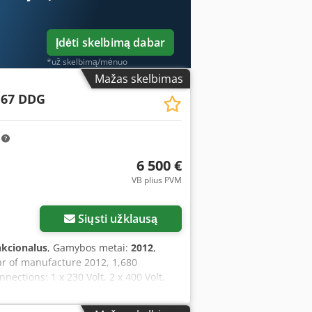
Įdėti skelbimą dabar
*už skelbimą/mėnuo
Mažas skelbimas
 67 DDG
m
6 500 €
VB plius PVM
Siųsti užklausą
nkcionalus
, Gamybos metai:
2012
,
r of manufacture 2012, 1,680
nections: 1 x 230 Volt, 2 x 400 Volt,