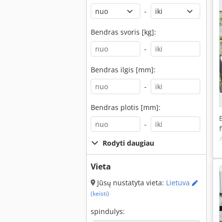
-
Bendras svoris [kg]:
-
Bendras ilgis [mm]:
-
Bendras plotis [mm]:
-
Rodyti daugiau
Vieta
Jūsų nustatyta vieta:
Lietuva
(keisti)
spindulys: