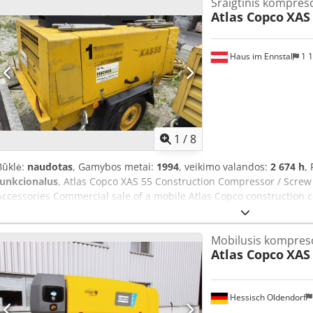
Sraigtinis kompres
Atlas Copco
XAS
Haus im Ennstal
1 
1
/
8
Būklė:
naudotas
, Gamybos metai:
1994
, veikimo valandos:
2 674 h
,
funkcionalus
, Atlas Copco XAS 55 Construction Compressor / Screw
Accessories Commercial sale of a mobile Atlas Copco construction 
sale is a reliable and robust screw compressor from the quality ma
The unit comes from the fleet of Fischer Bau GmbH, is mounted on a 
Mobilusis kompres
drawbar, and is immediately ready for use on the construction site.
Atlas Copco
XAS 
identification plate & instruments): Manufacturer: Atlas Copco Mod
Operating hours: 2,674.5 hours (as per original VDO hour meter) De
hitch (single axle) Comprehensive accessories included (as pictured)
Hessisch Oldendorf
hose with suitable couplings A large package of heavy-duty insert 