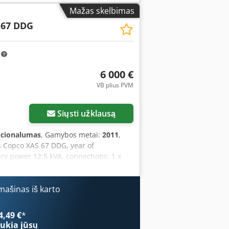
Mažas skelbimas
 67 DDG
m
6 000 €
VB plius PVM
Siųsti užklausą
kcionalumas
, Gamybos metai:
2011
,
s Copco XAS 67 DDG, year of
cy power 12.5 kVA, connections: 1 x
ion available, with emergency power
ašinas iš karto
4,49 €
*
ukia jūsų