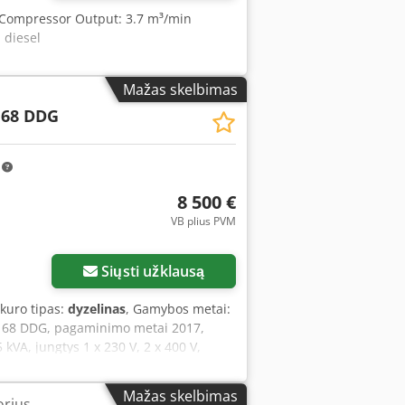
7 Compressor Output: 3.7 m³/min
 diesel
Mažas skelbimas
 68 DDG
m
8 500 €
VB plius PVM
Siųsti užklausą
 kuro tipas:
dyzelinas
, Gamybos metai:
S 68 DDG, pagaminimo metai 2017,
 kVA, jungtys 1 x 230 V, 2 x 400 V,
aip techniškai tvarkingas,
Mažas skelbimas
orius