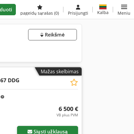
duoti
Kalba
pageidų sąrašas
(0)
Prisijungti
Meniu
Reikšmė
Mažas skelbimas
 67 DDG
m
6 500 €
VB plius PVM
Siųsti užklausą