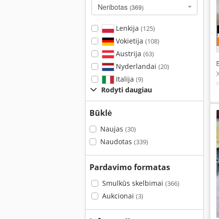
Neribotas
(369)
Lenkija
(125)
Vokietija
(108)
Austrija
(63)
Nyderlandai
(20)
Italija
(9)
Rodyti daugiau
Būklė
Naujas
(30)
Naudotas
(339)
Pardavimo formatas
Smulkūs skelbimai
(366)
Aukcionai
(3)