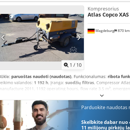
dangos, trūksta ventiliatoriaus grotelių. Credezbiicspfx Ak Hjf
Kompresorius
Atlas Copco
XAS
Magdeburg
870 k
1
/
10
Būklė:
paruoštas naudoti (naudotas)
, Funkcionalumas:
ribota fun
veikimo valandos:
1 192 h
, Įranga:
suodžių filtras
, Compressor Atla
manufacture 2011, 1192 operating hours, flow rate 3.5 m³, emergen
230 Volt, 2 x 400 Volt, serial number YA3062566B0165583, registrat
the fuse trips, retrofit soot filter SMF-MR. Crsdpfev Rbufex Ak Hsf
Parduokite naudotas m
Skelbkite dabar nuo 
11 milijonų pirkėjų
la