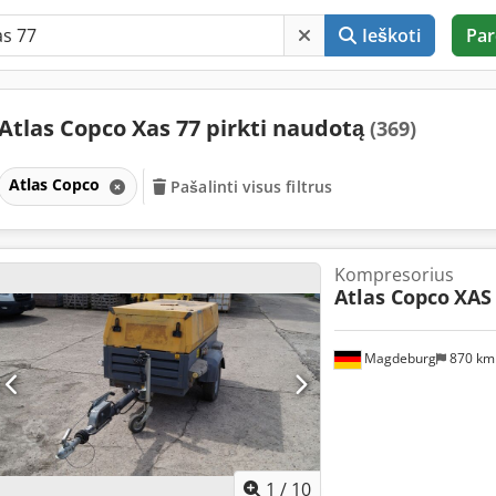
Ieškoti
Par
Atlas Copco Xas 77 pirkti naudotą
(369)
Atlas Copco
Pašalinti visus filtrus
Kompresorius
Atlas Copco
XAS
Magdeburg
870 k
1
/
10