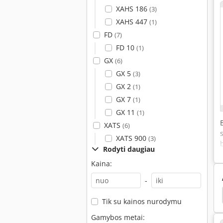
XAHS 186
(3)
XAHS 447
(1)
FD
(7)
FD 10
(1)
GX
(6)
GX 5
(3)
GX 2
(1)
GX 7
(1)
GX 11
(1)
XATS
(6)
XATS 900
(3)
Rodyti daugiau
Kaina:
-
raigtiniai Kompresoriai Vieneto
Sraigtinių Gnybtų
Tik su kainos nurodymu
Gamybos metai: