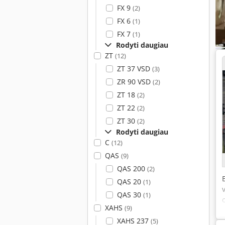
FX 9
(2)
FX 6
(1)
FX 7
(1)
Rodyti daugiau
ZT
(12)
ZT 37 VSD
(3)
ZR 90 VSD
(2)
ZT 18
(2)
ZT 22
(2)
ZT 30
(2)
Rodyti daugiau
C
(12)
QAS
(9)
QAS 200
(2)
QAS 20
(1)
QAS 30
(1)
XAHS
(9)
XAHS 237
(5)