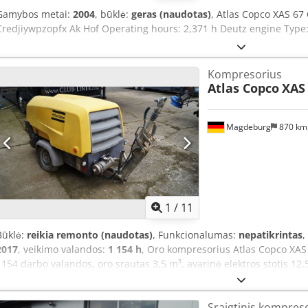
Gamybos metai:
2004
, būklė:
geras (naudotas)
, Atlas Copco XAS 6
Credjiywpzopfx Ak Hof Operating hours: 2,371 h Deutz engine Type:
Kompresorius
Atlas Copco
XAS
Magdeburg
870 k
1
/
11
Būklė:
reikia remonto (naudotas)
, Funkcionalumas:
nepatikrintas
,
2017
, veikimo valandos:
1 154 h
, Oro kompresorius Atlas Copco XA
1154 darbo valandos, oro srautas 3,5 m³, avarinė elektros stotis 12,5
serijos numeris YA3064303H0461812, ašis išlinkusi, kompresorius kit
ABE/registracija yra. Cedpfx Aksy Aktao Hjrf
Sraigtinis kompres