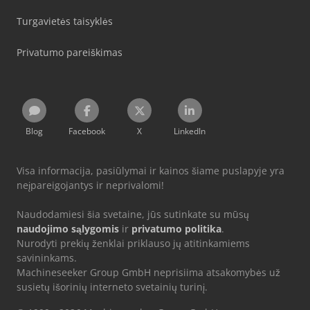
Turgavietės taisyklės
Privatumo pareiškimas
Blog
Facebook
X
LinkedIn
Visa informacija, pasiūlymai ir kainos šiame puslapyje yra
neįpareigojantys ir neprivalomi!
Naudodamiesi šia svetaine, jūs sutinkate su mūsų
naudojimo sąlygomis
ir
privatumo politika
.
Nurodyti prekių ženklai priklauso jų atitinkamiems
savininkams.
Machineseeker Group GmbH neprisiima atsakomybės už
susietų išorinių interneto svetainių turinį.