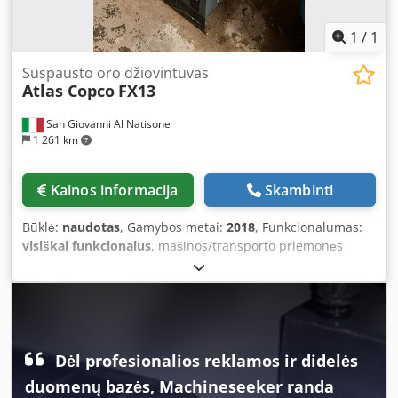
1
/
1
Suspausto oro džiovintuvas
Atlas Copco
FX13
San Giovanni Al Natisone
1 261 km
Kainos informacija
Skambinti
Būklė:
naudotas
, Gamybos metai:
2018
, Funkcionalumas:
visiškai funkcionalus
, mašinos/transporto priemonės
numeris:
ITJ214062
, įėjimo įtampa:
400 V
, slėgis (maks.):
13
juosta
, KOMPRESUOTO ORO DŽIOVYKLĖ ATLAS COPCO
MOD. FX13 - 3 KW - 13 BAR - ATITINKA CE STANDARTUS -
NAUDOTAS - Įtampa: 400/50 - Serijos nr.: ITJ214062 Dcjdpfx
Amox Rbnwenjk - Metai: 2018 *i8 - PILNAI SU VARTOTOJO
VADOVU IR CE DEKLARACIJA
Dėl profesionalios reklamos ir didelės
duomenų bazės, Machineseeker randa