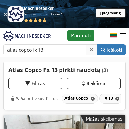
Machineseeker
Į programėlę
Nemokamai parduotuvėje
Parduoti
Ieškoti
Atlas Copco Fx 13 pirkti naudotą
(3)
Filtras
Reikšmė
Atlas Copco
FX 13
Pašalinti visus filtrus
Mažas skelbimas