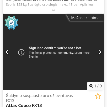
Svoris 128 kg Suslėgto oro slėgis maks. 13 bar Aplinkos
temperatūra maks. 46 °C Dcedpfx Amow Da Enonjk
Mažas skelbimas
1
/
9
Šaldymo suspausto oro džiovintuvas
FX13
Atlas Copco
FX13