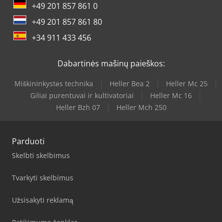
+49 201 857 861 0
+49 201 857 861 80
+34 911 433 456
Dabartinės mašinų paieškos:
Miškininkystės technika
Heller Bea 2
Heller Mc 25
Giliai purentuvai ir kultivatoriai
Heller Mc 16
Heller Bzh 07
Heller Mch 250
Parduoti
Skelbti skelbimus
Tvarkyti skelbimus
Užsisakyti reklamą