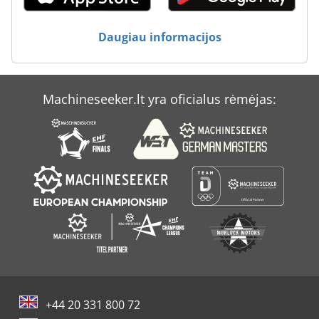
Atlas Copco Xas 146
Daugiau informacijos
Atlas Copco Xas 185
Atlas Copco Xas 186
Machineseeker.lt yra oficialus rėmėjas:
Atlas Copco Xas 57
Atlas Copco Xas 85
+44 20 331 800 72