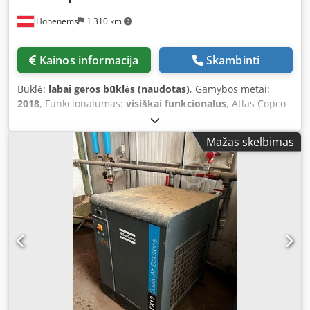
Hohenems
1 310 km
Kainos informacija
Skambinti
Būklė:
labai geros būklės (naudotas)
, Gamybos metai:
2018
, Funkcionalumas:
visiškai funkcionalus
, Atlas Copco
FX13 suspausto oro džiovintuvas, 10,02 m³/min Dedpfx
Aoyrdifjmnjck
Mažas skelbimas