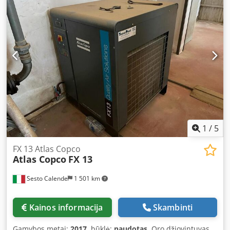
1
/
5
FX 13 Atlas Copco
Atlas Copco
FX 13
Sesto Calende
1 501 km
Kainos informacija
Skambinti
Gamybos metai:
2017
, būklė:
naudotas
, Oro džiovintuvas