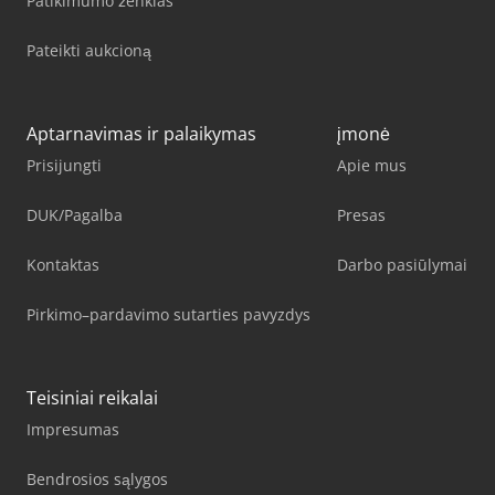
Patikimumo ženklas
Pateikti aukcioną
Aptarnavimas ir palaikymas
įmonė
Prisijungti
Apie mus
DUK/Pagalba
Presas
Kontaktas
Darbo pasiūlymai
Pirkimo–pardavimo sutarties pavyzdys
Teisiniai reikalai
Impresumas
Bendrosios sąlygos