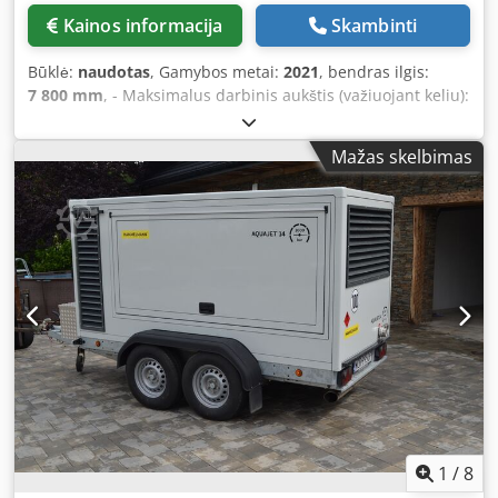
telescopic main boom up to 44 m as well as folding jibs of
Kainos informacija
Skambinti
9.0 m and 16.0 m for extended reach. The crane features a
load moment limiter (LMB), fully hydraulic outriggers as
Būklė:
naudotas
, Gamybos metai:
2021
, bendras ilgis:
well as a comfortable operator cab with integrated
7 800 mm
, - Maksimalus darbinis aukštis (važiuojant keliu):
monitoring and safety systems. 📍 Location & Delivery
14,10 m - Maksimalus darbinis aukštis (stovint ant bėgių):
Current location: Bucharest, Romania Delivery: Worldwide
14,40 m - Maksimalus darbinis aukštis (važiuojant bėgiais):
delivery available on request
Mažas skelbimas
12,90 m - Maksimalus platformos aukštis (važiuojant keliu):
12,10 m - Maksimalus platformos aukštis (stovint ant
bėgių): 12,40 m - Maksimalus platformos aukštis
(važiuojant bėgiais): 10,90 m - Maksimalus šoninis
pasiekiamumas (važiuojant keliu): 9,30 m - Maksimalus
šoninis pasiekiamumas (stovint): 9,30 m - Maksimalus
šoninis pasiekiamumas (važiuojant bėgiais) - Maksimali
kėlimoji galia (darbinėje platformoje): 400 kg - Pasukimo
kampas: 180 laipsnių - Valdymas: proporcingas -
Maksimalus važiavimo greitis (važiuojant keliu): 4 km/h
Codozrzzwjpfx Afvorf - Maksimalus važiavimo greitis
(važiuojant bėgiais): 18 km/h - Platformos pasukimas: 90
laipsnių
1
/
8