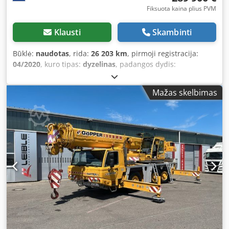
nenaudotas ir yra originalioje pakuotėje. Tik savarankiškas
Fiksuota kaina plius PVM
išmontavimas ir atsiėmimas! Siuntimas negalimas.
Klausti
Skambinti
Būklė:
naudotas
, rida:
26 203 km
, pirmoji registracija:
04/2020
, kuro tipas:
dyzelinas
, padangos dydis:
385/95R22,5
, ašių konfigūracija:
6x6
, kuras:
dyzelinas
,
stabdžiai:
retarderis
, pakaba:
hidraulika
, bendras ilgis:
Mažas skelbimas
11 180 mm
, bendras plotis:
2 550 mm
, bendras aukštis:
4 000 mm
, Gamybos metai:
2020
, Įranga:
AdBlue,
elektrinis langų reguliavimas, kranas, oro
kondicionavimas, retarderis
,