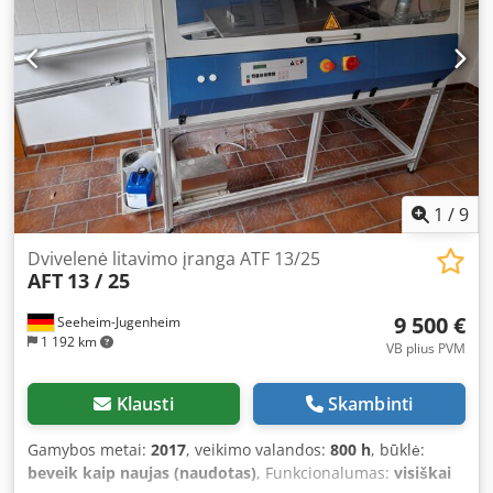
1
/
9
Dvivelenė litavimo įranga ATF 13/25
AFT
13 / 25
9 500 €
Seeheim-Jugenheim
1 192 km
VB plius PVM
Klausti
Skambinti
Gamybos metai:
2017
, veikimo valandos:
800 h
, būklė:
beveik kaip naujas (naudotas)
, Funkcionalumas:
visiškai