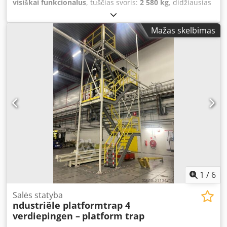
visiškai funkcionalus
, tuščias svoris:
2 580 kg
, didžiausias
leistinas svoris:
32 000 kg
, krovimo vietos ilgis:
3 000 mm
,
krovinių skyriaus plotis:
2 500 mm
, krovos erdvės aukštis:
Mažas skelbimas
720 mm
, krovinio erdvės tūris:
7,5 m³
, Gamybos metai:
2009
, Platform transport trolley Codjwarxxepfx Afvsrf
Brand: Plan Type: 70-4 Platform dimensions: 3000 x 2500 /
H 720 mm Load capacity: 32,000 kg Total dimensions: 5100
x 2500 / H 720 mm Year of manufacture: 2009 Unladen
weight: 2,580 kg This trailer features double steering and
is equipped with twin solid rubber wheels with metal rims.
The drawbar is detachable and can also be mounted on
the opposite end of the trolley. The floor is fitted with a
thick steel checker plate.
1
/
6
Salės statyba
ndustriële platformtrap 4
verdiepingen –
platform trap