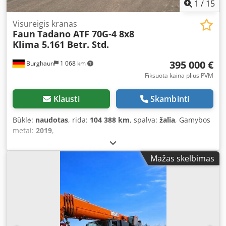
1
/
15
Visureigis kranas
Faun
Tadano ATF 70G-4 8x8
Klima 5.161 Betr. Std.
395 000 €
Burghaun
1 068 km
Fiksuota kaina plius PVM
Klausti
Skambinti
Būklė:
naudotas
, rida:
104 388 km
, spalva:
žalia
, Gamybos
metai:
2019
,
Mažas skelbimas