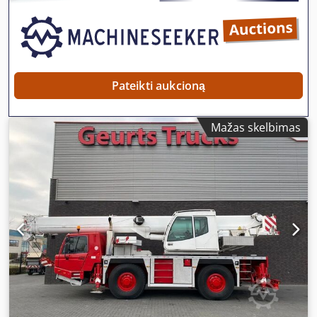
Pateikti aukcioną
Mažas skelbimas