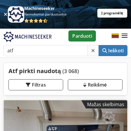
Machineseeker
Į programėlę
Nemokamai parduotuvėje
Parduoti
Ieškoti
Atf pirkti naudotą
(3 068)
Filtras
Reikšmė
Mažas skelbimas