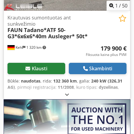
1
/
50
Krautuvas sumontuotas ant
sunkvežimio
FAUN
Tadano*ATF 50-
G3*6x6x6*40m Ausleger* 50t*
179 900 €
Kehl
1 320 km
Fiksuota kaina plius PVM
Klausti
Skambinti
Būklė:
naudotas
, rida:
132 360 km
, galia:
240 kW (326,31
AG)
, pirmoji registracija:
11/2008
, kuro tipas:
dyzelinas
,
bendras svoris:
39 000 kg
, ašių konfigūracija:
3 ašys
, kita
apžiūra (TÜV):
06/2027
, spalva:
geltonas
, pavaros tipas:
automatinis
, Gamybos metai:
2008
, Įranga:
ABS,
elektroninė stabilumo programa (ESP), kranas
,