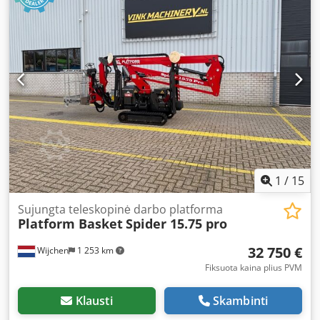
1
/
15
Sujungta teleskopinė darbo platforma
Platform Basket
Spider 15.75 pro
32 750 €
Wijchen
1 253 km
Fiksuota kaina plius PVM
Klausti
Skambinti