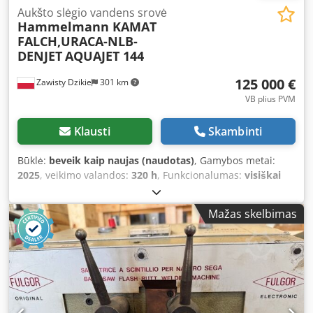
Aukšto slėgio vandens srovė
Hammelmann KAMAT
FALCH,URACA-NLB-
DENJET
AQUAJET 144
125 000 €
Zawisty Dzikie
301 km
VB plius PVM
Klausti
Skambinti
Būklė:
beveik kaip naujas (naudotas)
, Gamybos metai:
2025
, veikimo valandos:
320 h
, Funkcionalumas:
visiškai
funkcionalus
, slėgis:
2 800 juosta
, bendras svoris:
3 000
kg
, sukimosi greitis (min.):
1 900 aps./min
, siurblio
Mažas skelbimas
našumas:
30 l/min
, Įranga:
Tipinė plokštelė prieinama
,
HAMMELMANN AQUAJET 144 METAI 2025 2800 BAR 26 litrų
2600 BAR 30 litrų Galima konversija į 910 BAR / 84 LITRAI
Cjdpfx Afevgrpxovorf GAMINTOJO GARANTIJA VARIKLIS
DEUTZ TCD 6.1 ST5 140 KW PRIEINAMA IŠKART Tel