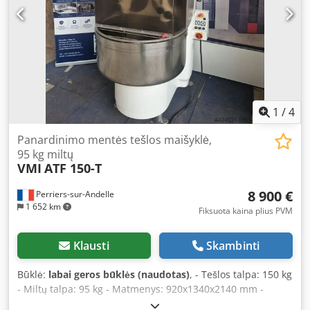
1
/
4
Panardinimo mentės tešlos maišyklė,
95 kg miltų
VMI
ATF 150-T
8 900 €
Perriers-sur-Andelle
1 652 km
Fiksuota kaina plius PVM
Klausti
Skambinti
Būklė:
labai geros būklės (naudotas)
, - Tešlos talpa: 150 kg
- Miltų talpa: 95 kg - Matmenys: 920x1340x2140 mm -
Nerūdijančio plieno dubuo - 2 elektromechaniniai