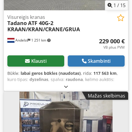
1
/
15
Visureigis kranas
Tadano
ATF 40G-2
KRAAN/KRAN/CRANE/GRUA
229 000 €
Andelst
1 251 km
VB plius PVM
Klausti
Skambinti
Būklė:
labai geros būklės (naudotas)
, rida:
117 563 km
,
kuro tipas:
dyzelinas
, spalva:
raudona
, kėlimo aukštis:
36 500 mm
, pirmoji registracija:
05/2015
, stiebo tipas:
teleskopinis
, Gamybos metai:
2015
,
Mažas skelbimas