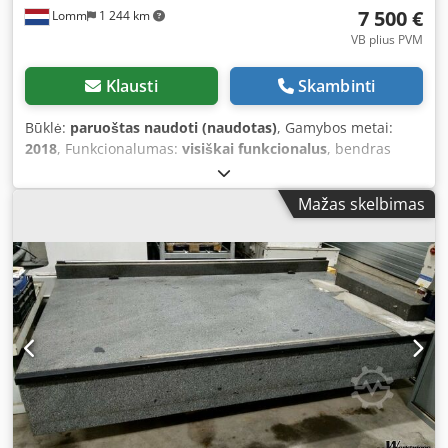
7 500 €
Lomm
1 244 km
VB plius PVM
Klausti
Skambinti
Būklė:
paruoštas naudoti (naudotas)
, Gamybos metai:
2018
, Funkcionalumas:
visiškai funkcionalus
, bendras
plotis:
2 000 mm
, bendras ilgis:
3 690 mm
, bendras
aukštis:
8 350 mm
, Parduodama: tvirta pramoninė plieno
Mažas skelbimas
platforminė laiptinė su keturiais aukštais, tinkama naudoti
gamybinėse salėse, fabrikuose ir techninėse įrenginiuose.
Crsdpfxsyf Un So Afvjf Konstrukcija sudaryta iš kelių
aikštelių su stacionariais laiptais ir pagaminta iš plieno,
aplink platformas įrengti (geltoni) apsauginiai turėklai.
Laiptai suprojektuoti intensyviam pramoniniam
naudojimui ir užtikrina saugų priėjimą prie aukštesnių
įrengimų ar mašinų. Konstrukcija yra pastatoma, stabili ir
tinkama tvirtam montavimui ant betono grindų.
Specifikacijos: Tipas: Pramoniniai platforminiai laiptai /
darbo platforma Medžiaga: Plienas Aukštų skaičius: 4
Bendras aukštis: apie 8,35 m Aikštelių aukščiai: 1-as