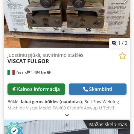
1
/
2
Juostinių pjūklų suvirinimo staklės
VISCAT FULGOR
Pesaro
1 484 km
Kainos informacija
Skambinti
Būklė:
labai geros būklės (naudotas)
, Belt Saw Welding
Machine Viscat Model FW400 Credpfx Aowup U Tefvjf
Mažas skelbimas