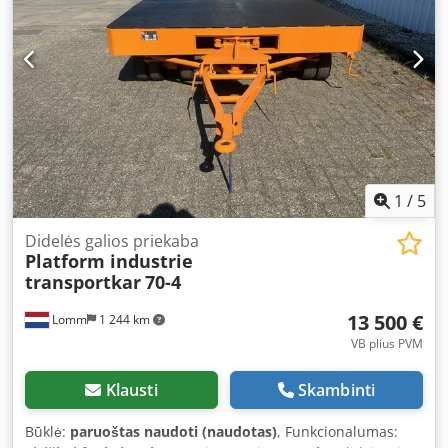
1
/
5
Didelės galios priekaba
Platform industrie
transportkar
70-4
13 500 €
Lomm
1 244 km
VB plius PVM
Klausti
Skambinti
Būklė:
paruoštas naudoti (naudotas)
, Funkcionalumas: