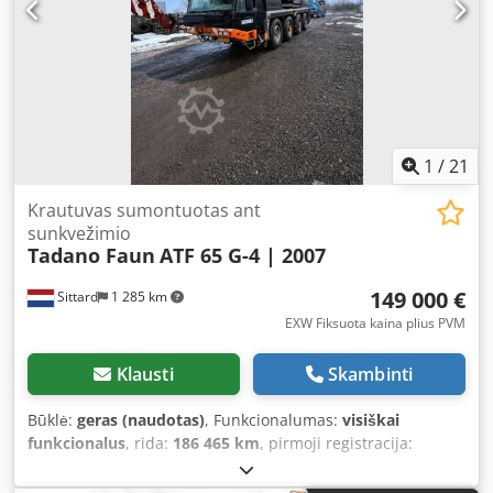
1
/
21
Krautuvas sumontuotas ant
sunkvežimio
Tadano Faun
ATF 65 G-4 | 2007
149 000 €
Sittard
1 285 km
EXW Fiksuota kaina plius PVM
Klausti
Skambinti
Būklė:
geras (naudotas)
, Funkcionalumas:
visiškai
funkcionalus
, rida:
186 465 km
, pirmoji registracija:
03/2007
, kuro tipas:
dyzelinas
, bendras svoris:
48 000 kg
,
padang padangų:
80 procentas
, ašių konfigūracija:
8x8
,