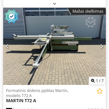
srovės tipas:
trifazis
, Rankinio padavimo stotis – 14
padavėjų - 12 spaustuvų įrišimo blokas - Frezavimo ir
Mažas skelbimas
nugarėlės paruošimo blokai - Karšto lydalo šoninis
klijavimas su išankstinio lydymo įtaisu – Karšto lydalo klijai
nugarėlei su išankstinio lydymo įtaisu - Būgninis viršelio
padavėjas - Prispaudimo ir suspaudimo stotis - Išėjimo
takelis ir padavimo įrenginys - Konvejerinė sistema su
atmetimo vartais - Muller Martini Esprit trimeris Įrišimo
storis 2 mm – 50 mm Viršelio maks. dydis 640 mm Viršelio
min. dydis 202 mm Dedpjxtau Ejfx Ak Eock Maks. greitis
900–4 000 ciklų/val. Maks. knygos dydis 380x320 mm Min.
knygos dydis 120x100 mm
1
/
7
Formatinis diskinis pjūklas Martin,
modelis T72 A
MARTIN
T72 A