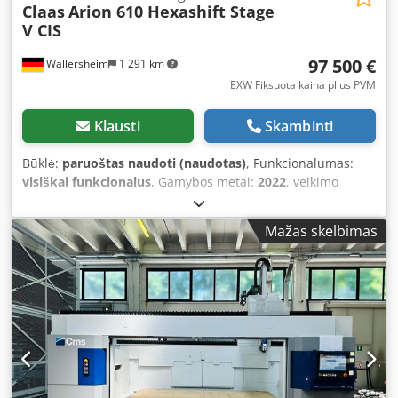
Claas
Arion 610 Hexashift Stage
V CIS
97 500 €
Wallersheim
1 291 km
EXW Fiksuota kaina plius PVM
Klausti
Skambinti
Būklė:
paruoštas naudoti (naudotas)
, Funkcionalumas:
visiškai funkcionalus
, Gamybos metai:
2022
, veikimo
valandos:
930 h
, kuro tipas:
dyzelinas
, maksimalus greitis:
40 km/h
, spalva:
žalia
, Parduodamas: „Claas Arion 610
Mažas skelbimas
Hexashift Stage V“ (CIS) žemės ūkio traktor, A96 100
modelis. Pagaminimo metai: 2022 Darbo valandos: 939
valandos Traktorius yra puikios būklės, beveik naujas, labai
mažai naudotas, visiškai veikiantis ir paruoštas darbui,
nereikia jokių papildomų investicijų. Jis varomas 6 cilindrų
„John Deere DPS 6.8 L“ varikliu, atitinkančiu „Stage V“
išmetamųjų teršalų normas (SCR, DPF, DOC, AdBlue).
Maksimali galia: 145 AG Nominali galia: 135 AG Dodpfx
Akezmv Two Eock Homologuota galia: 139 AG Traktoriuje