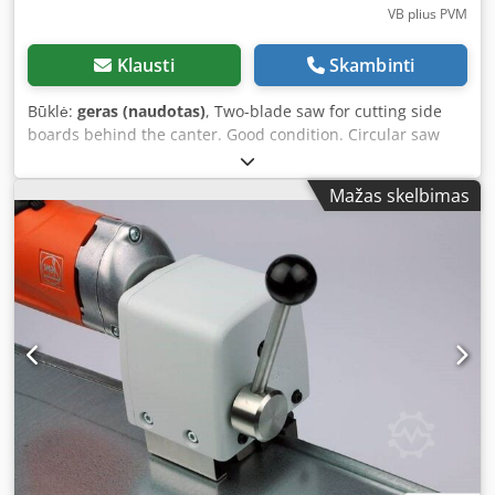
VB plius PVM
Klausti
Skambinti
Būklė:
geras (naudotas)
, Two-blade saw for cutting side
boards behind the canter. Good condition. Circular saw
motors: 2 x 45 kW. Blade spacing adjustment via hydraulic
servos. Feed speed: 60 m/min. Dcodpfjtrxlkox Ak Eek
Mažas skelbimas