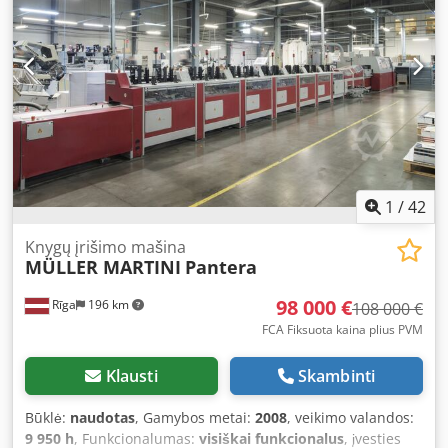
stalviršio matmenys su prailgintuvu 1050 x 1730 mm – 3
sukimosi greičių tipai – matmenys (ilgis/plotis/aukštis) 2700
x 1750 x 1000 mm – svoris 860 kg PRIVALUMAI – pagaminta
Vokietijoje – disko apsauga Djdpfx Akeznk T Ue Ejck –
didelis diskas 400 mm – naudota, labai geros būklės
Grynasis kainos: 7900 PLN Grynasis kainos: 1881 EUR,
priklausomai nuo 4,20 EUR kurso (Kainos gali keistis
priklausomai nuo didesnių svyravimų)
1
/
42
Knygų įrišimo mašina
MÜLLER MARTINI
Pantera
98 000 €
Rīga
196 km
108 000 €
FCA Fiksuota kaina plius PVM
Klausti
Skambinti
Būklė:
naudotas
, Gamybos metai:
2008
, veikimo valandos:
9 950 h
, Funkcionalumas:
visiškai funkcionalus
, įvesties