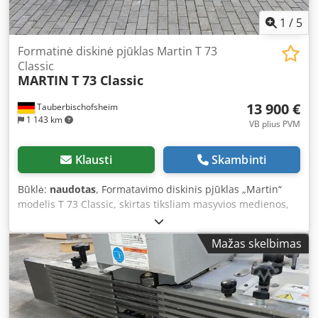
1
/
5
Formatinė diskinė pjūklas Martin T 73
Classic
MARTIN
T 73 Classic
13 900 €
Tauberbischofsheim
1 143 km
VB plius PVM
Klausti
Skambinti
Būklė:
naudotas
, Formatavimo diskinis pjūklas „Martin“
modelis T 73 Classic, skirtas tiksliam masyvios medienos,
plokščių medžiagų ir dengtų medžiagų pjovimui, su
pasukamu pjūklo disku ir įstrižiniu pjovimo įtaisu. Ši
Mažas skelbimas
mašina leidžia atlikti tikslius išilginius, skersinius ir
kampinius pjūvius, ji skirta kasdieniam naudojimui
profesionaliose medienos apdirbimo dirbtuvėse.
Komplekte yra didelis pjūklo diskų asortimentas.
Techniniai duomenys: - Pjūklo disko pasukimo kampas: 46°