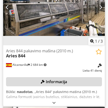
x 963,5 x 170 mm Dedpju E U Hbefx Ak Eeck Programinė
įranga: TouchDMIS 5.2 + raktas Z ašies atraminė kolona
pagaminta iš silicio karbido, kas padidina standumą.
Nuolatinės srovės servovarikliai, oro guoliai visose ašyse,
laisvai plūduriuojančios linijinės skalės su 0,1 µm
skiriamąja geba.
1
/
3
Aries 844 pakavimo mašina (2010 m.)
Aries
844
Alcantarilla
2 684 km
Lieka 41 dienų
Informacija
Būklė:
naudotas
, „Aries 844“ pakavimo mašina (2010 m.)
Galima formuoti įvairius butelius, stiklainius, dėžutes ir kt.
Maksimalus našumas – 9000 indelių per valandą. Pakuotė
po 130 g (1 x 2 x 1) (1 x 1 x 2) Pakuotė po 200 g (1 x 1 x 1) (1