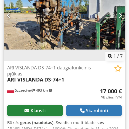
1
/
7
ARI VISLANDA DS-74+1 daugiafunkcinis
pjūklas
ARI VISLANDA
DS-74+1
17 000 €
Szczecinek
493 km
VB plius PVM
Klausti
Skambinti
Būklė:
geras (naudotas)
, Swedish multi-blade saw
ARIVISLANDA DS74+1 – 160kW; Dismantled in March 2024