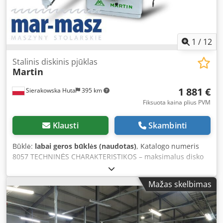
2000)/1600/1450 mm - svoris: 735 kg – labai gera būklė –
naudota obliavimo staklė Grynasis kaina: 13.900 PLN
Grynasis kaina: 3.300 eur priklausomai nuo kurso, 4,2 euro
(Kainos gali keistis esant dideliems svyravimams)
1
/
12
Stalinis diskinis pjūklas
Martin
1 881 €
Sierakowska Huta
395 km
Fiksuota kaina plius PVM
Klausti
Skambinti
Būklė:
labai geros būklės (naudotas)
, Katalogo numeris
8057 TECHNINĖS CHARAKTERISTIKOS – maksimalus disko
skersmuo 400 mm – disko angos skersmuo 30 mm –
maksimalus pjovimo aukštis 120 mm – veržlės fiksatorius –
Mažas skelbimas
pagrindinis diskas, reguliuojamas aukštyn/žemyn ir kampu
– disko apsauga – su šoniniu vežimėliu – pjovimo ilgis ant
vežimėlio 1000 mm – pjovimo plotis prie kreipiančiosios
1050 mm – pagrindinis variklis 3 kW – su prailgintuvu –