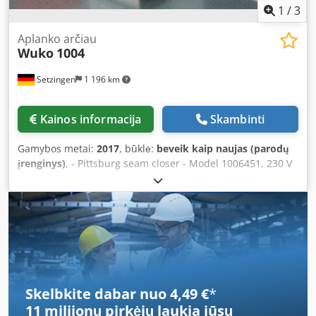
1
/
3
Aplanko arčiau
Wuko
1004
Setzingen
1 196 km
Kainos informacija
Skambinti
Gamybos metai:
2017
, būklė:
beveik kaip naujas (parodų
įrenginys)
, - Pittsburg seam closer - Model 1006451, 230 V
50–60 Hz - Optionally equipped with 3/8" jaws - Max. sheet
thickness 1.2 mm at 370 N/mm² - Complete, including
transport case/packaging Djdpfjdlhzuex Ak Esck
Skelbkite dabar nuo 4,49 €
*
11 milijonų pirkėjų
laukia jūsų