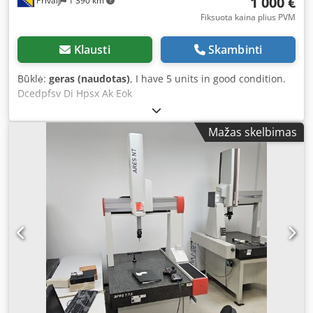
1 000 €
Privalj
1 390 km
Fiksuota kaina plius PVM
Klausti
Skambinti
Būklė:
geras (naudotas)
, I have 5 units in good condition.
Dcedpfsv Di Hpsx Ak Eok
Mažas skelbimas