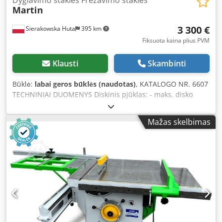
Dygiavimo staklės Frezavimo staklės
Martin
3 300 €
Sierakowska Huta
395 km
Fiksuota kaina plius PVM
Klausti
Skambinti
Būklė:
labai geros būklės (naudotas)
, KATALOGO NR. 6607
TECHNINIAI DUOMENYS Diskinis pjūklas: - maks. disko
skersmuo: 350 mm - velenas: 30 mm - fiksuojamas velenas
Dodpfezc I Tpox Ak Esck - disko reguliavimas
Mažas skelbimas
priekyje/galinėse, aukštyn/žemyn - disko apsauga - variklis:
1,1 kW - nusiurbimo antgalio skersmuo: 80 mm Frezavimo
staklės: Obliuojantis velenas: - veleno skersmuo: 40 mm -
darbinis veleno aukštis: 140 mm - fiksuojamas velenas -
didžiausias frezos skersmuo: 350 mm - 2 apsukų greičiai:
3000, 4500 aps./min - variklis: 5,5 kW - stabdis - šoninė
pastūmos vežimėlis – rankinis pastūmimas - vežimėlio
matmenys ilgis/plotis: 1180x600 mm - kampinis liniuotė - 2
pneumatiniai spaustuvai - nusiurbimo antgalių skersmuo:
120 mm - matmenys ilgis/plotis/aukštis: 2600 (siuntimui