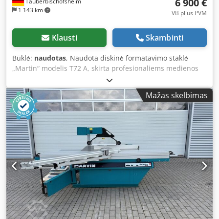
6 900 €
Tauberbischofsheim
1 143 km
VB plius PVM
Klausti
Skambinti
Būklė:
naudotas
, Naudota diskinė formatavimo staklė
„Martin“ modelis T72 A, skirta profesionaliems medienos
apdirbimo darbams. Ši staklė idealiai tinka standartinėms
formatavimo ir pjovimo operacijoms, apdirbant medienos
Mažas skelbimas
gaminius. Dodozrywwopfx Ak Esck Techniniai duomenys: –
Pjovimo aukštis: ~145 mm – Pjovimo plotis: ~1300 mm –
Pjovimo ilgis: 3300 mm – Pasukamas: 45° – Sustabdymo
įtaisas: skaitmeninis – Reguliavimas: elektroninis –
Lygiagretus sustabdymo įtaisas: rankinis