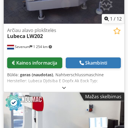
1
/
12
Arčiau alavo plokštelės
Lubeca
LW202
Sevenum
1 254 km
Kainos informacija
Skambinti
Būklė:
geras (naudotas)
, Nahtverschlussmaschine
Hersteller: Lubeca Djdsiba E Dopfx Ak Eock Typ:
automatische 6-Kopf-Nahtverschlussmaschine für
Runddosen Modell: LW 202 Werkzeuge: Ausgelegt für
Mažas skelbimas
Dosen mit ø 85 mm – EO-Deckel Leistung: bis zu 12.000
Dosen pro Stunde Verarbeitungsbereich: Durchmesser 52–
113 mm / Höhe 50–180 mm Rahmen: lackiertes Gusseisen
Stromversorgung: 380 V – 50 Hz – 4 kW Abmessungen (L x B
x H): 700 x 1.200 x 1.600 mm Gewicht: 600 kg im aktuellen