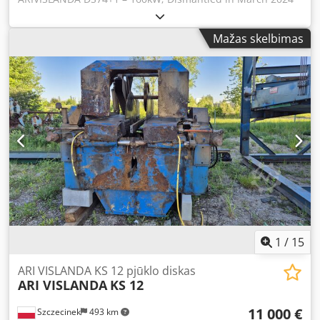
from an operational line; 4 hydraulically servo-controlled
floating saw blades; Technical condition as shown in the
Mažas skelbimas
pictures. Dsdpfstrxgbjx Ak Ejck
1
/
15
ARI VISLANDA KS 12 pjūklo diskas
ARI VISLANDA
KS 12
11 000 €
Szczecinek
493 km