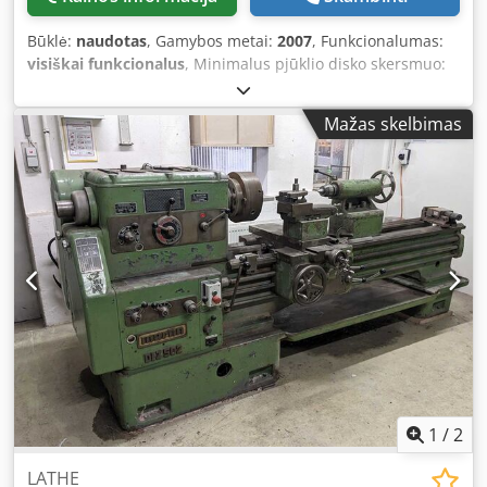
Būklė:
naudotas
, Gamybos metai:
2007
, Funkcionalumas:
visiškai funkcionalus
, Minimalus pjūklio disko skersmuo:
250 mm. Maksimalus pjūklio disko skersmuo: 400 mm.
Sukimosi greitis: 4000, 4800 ir 6000 aps./min. Pagrindinis
Mažas skelbimas
variklis: 4 kW. Pjūvio ilgis: 3200 mm. Pjūvio plotis: 850 mm.
Pasvirimo diapazonas: +/- 0°–46°. Dsdsztadmspfx Ak Eock
1
/
2
LATHE