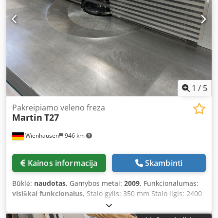
- Pjovimo ilgis: ~3200 mm - Pjovimo aukštis: maks. 170 mm
- Pjūklo disko skersmuo: maks. 500 mm Djdpfozryv Hjx Ak
Eock - Pjovimo plotis: ~1100 mm - Variklio galia: 5,5 kW -
Įstrižinio pjovimo įtaiso galia: 0,75 kW
1
/
5
Pakreipiamo veleno freza
Martin
T27
Wienhausen
946 km
Kainos informacija
Skambinti
Būklė:
naudotas
, Gamybos metai:
2009
, Funkcionalumas:
visiškai funkcionalus
, Stalo gylis: 350 mm Stalo ilgis: 2400
mm Velenos sukimosi greitis: 3000–10000 aps./min. Variklio
galia: 5/6 kW Sukimosi greičio nustatymai: 3/4/5/6/8/10000