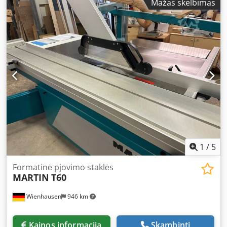
Mažas skelbimas
aps./min. Dcedpfx Asztbxrek Eok Velenos eiga: 150 mm
1
/
5
Formatinė pjovimo staklės
MARTIN
T60
Wienhausen
946 km
Kainos informacija
Skambinti