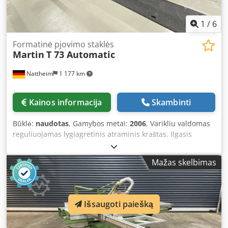
1
/
6
Formatinė pjovimo staklės
Martin
T 73 Automatic
Nattheim
1 177 km
Kainos informacija
Skambinti
Būklė:
naudotas
, Gamybos metai:
2006
, Varikliu valdomas
reguliuojamas lygiagretinis atraminis kraštas. Ilgasis
atraminis kraštas su ekranu. Vienašalis varikliu valdomas
pasvirimo mechanizmas. Stumiamas darbinis stalas, 3000
Mažas skelbimas
mm ilgio, 5,5 kW galios. Pjaunamos plokštės priedas.
Pjaunamos plokštės plotis – 1000 mm. Dcjdozawiuopfx Ak
Ejk Sandėlio vieta: Nattheimas.
Išsaugoti paiešką