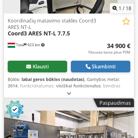
1
/
18
Koordinačių matavimo staklės Coord3
ARES NT-L
Coord3 ARES NT-L 7.7.5
34 900 €
Tata
923 km
Fiksuota kaina plius PVM
Klausti
Skambinti
Būklė:
labai geros būklės (naudotas)
, Gamybos metai:
2014
, Funkcionalumas:
visiškai funkcionalus
, bendras
svoris:
980 kg
, matavimo diapazonas X ašis:
700 mm
,
matavimo diapazonas Y ašis:
700 mm
, matavimo
Paspaudimas
diapazonas Z ašis:
500 mm
, Koordinatinis matavimo
prietaisas Coord3 ARES NT 7.7.5 Pagaminimo metai: 2014
Motorizuota besisukanti galva: Renishaw PH10M Rankinis
valdymas: Renishaw MCU LITE-2 MPEe tikslumas: 2,5 µm +
L/300 Pakartojamumo tikslumas: nuo 2,3 µm Matavimo
diapazonas: 700 x 700 x 500 (mm) Granito stalo dydis: 1330