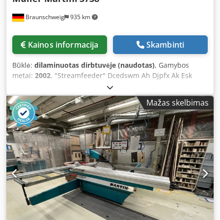
Braunschweig
935 km
Kainos informacija
Skambinti
Būklė:
dilaminuotas dirbtuvėje (naudotas)
, Gamybos
metai:
2002
, "Streamfeeder" Dcedswm Ah Djpfx Ak Esk
Mažas skelbimas