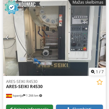
Mažas skelbimas
x 2 x 1) Pakuotė po 230 g (1 x 1 x 1) 11 850 mm ilgis 1900
mm plotis 40 kW prijungtoji galia „Nordson ProBlue 7“
karšto lydalo įrenginys Dedpfx Akjzn U D Do Esck
1
/
7
ARES-SEIKI R4530
ARES-SEIKI
R4530
Ispanija
1 266 km