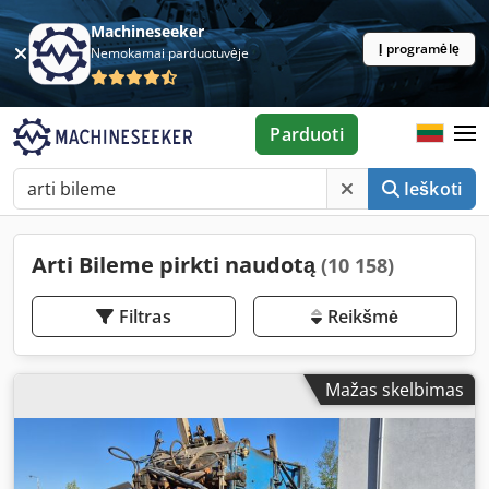
Machineseeker
Į programėlę
Nemokamai parduotuvėje
Parduoti
Ieškoti
Arti Bileme pirkti naudotą
(10 158)
Filtras
Reikšmė
Mažas skelbimas