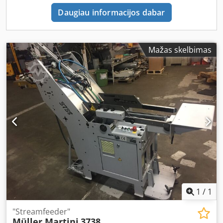
Daugiau informacijos dabar
Mažas skelbimas
1
/
1
"Streamfeeder"
Müller Martini
3738