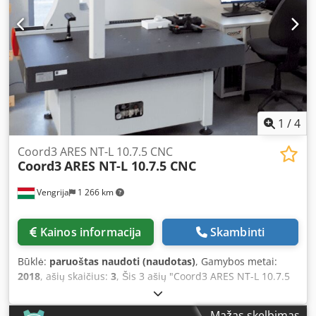
Zustand oder auf Kundenwunsch angepasst
1
/
4
Coord3 ARES NT-L 10.7.5 CNC
Coord3
ARES NT-L 10.7.5 CNC
Vengrija
1 266 km
Kainos informacija
Skambinti
Būklė:
paruoštas naudoti (naudotas)
, Gamybos metai:
2018
, ašių skaičius:
3
, Šis 3 ašių "Coord3 ARES NT-L 10.7.5
CNC" pagamintas 2018 m. Jame įmontuota didelio tikslumo
RENISHAW PH20 motorizuota indeksavimo zondo galvutė,
Mažas skelbimas