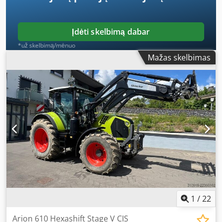
Įdėti skelbimą dabar
*už skelbimą/mėnuo
Mažas skelbimas
1
/
22
Arion 610 Hexashift Stage V CIS