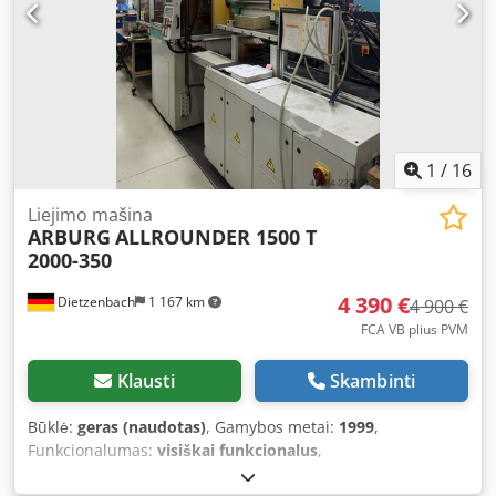
1
/
16
Liejimo mašina
ARBURG
ALLROUNDER 1500 T
2000-350
4 390 €
Dietzenbach
1 167 km
4 900 €
FCA VB plius PVM
Klausti
Skambinti
Būklė:
geras (naudotas)
, Gamybos metai:
1999
,
Funkcionalumas:
visiškai funkcionalus
,
mašinos/transporto priemonės numeris:
178759
,