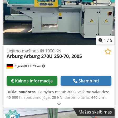
1
/
5
Liejimo mašinos iki 1000 KN
Arburg
Arburg 270U 250-70, 2005
Pegnitz
1 029 km
Kainos informacija
Skambinti
Būklė:
naudotas
, Gamybos metai:
2005
, veikimo valandos:
40 000 h
, spaudimo jėga:
25 kN
, darbinio tūrio:
440 cm³
,
įpurškimo slėgis:
1 550 juosta
, bendras svoris:
2 500 kg
,
sraigtinio konvejerio skersmuo:
25 mm
, Pristatymo sąlygos:
Mažas skelbimas
FCA Pegnitz Pristatymo laikas: pagal susitarimą