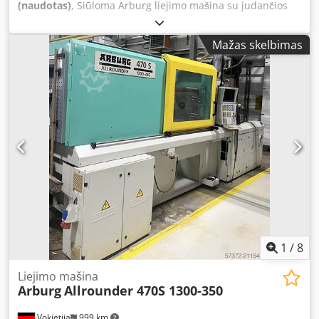
(naudotas)
, Siūloma Arburg liejimo mašina su judančios
įrankių pusės sukimo įtaisu. Kolonų atstumas: 420 mm,
užveržimo jėga: 1000 kN, atidarymo jėga: 250 kN,
Mažas skelbimas
atidarymo eiga: 500 mm, min. įrankio montavimo aukštis:
250 mm, plokščių matmenys X/Y: 570 mm/570 mm, maks.
įrankio svoris: 600 kg, stūmiko eiga: 175 mm. Įpurškimo
agregatas 350, sraigto skersmuo: 35 mm/40 mm/45 mm,
maks. eigos tūris: 230 cm³, maks. įpurškimo slėgis: 2500
barų. Įrenginio matmenys X/Y/Z: apie 4300 mm/1700
mm/2750 mm, svoris: apie 4500 kg, darbo valandos: apie
75 443 h. Yra dokumentacija. Galima apžiūrėti vietoje.
Cjdpjyddy Iofx Ac Ejha
1
/
8
Liejimo mašina
Arburg
Allrounder 470S 1300-350
Vokietija
999 km