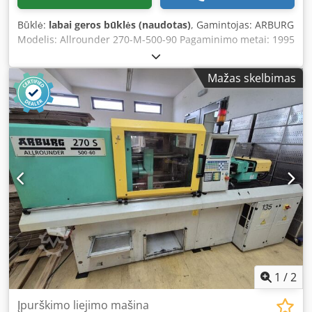
Būklė:
labai geros būklės (naudotas)
, Gamintojas: ARBURG
Modelis: Allrounder 270-M-500-90 Pagaminimo metai: 1995
Codpfx Acsx Eitbj Esha Serijos numeris: 164822 Valdymo
sistema: Valdymo blokas: Arburg Multronica Įpurškimo
Mažas skelbimas
įrenginys: Įpurškimo tipas: vertikalus (vertikali įpurškimo
sistema) Sraigto skersmuo: Ø 20 mm Uždarymo įrenginys:
Suspaudimo jėga: 500 kN Papildoma įranga: Pick system:
detalių paėmimo sistema Divider chute: paskirstymo
latakas / rūšiuojamasis latakas Danga: pilnas apsauginis
gaubtas (enclosure)
1
/
2
Įpurškimo liejimo mašina