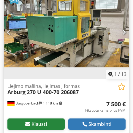
demonstrate the machine in operation. Technical Details
CLAMPING FORCE: 1300 kN PLATEN DIMENSIONS: 660 x
840 mm OPENING STROKE: 575 mm MAXIMUM DISTANCE
BETWEEN PLATENS: 800/850 mm TIE BAR DISTANCE: 420 x
420 / 470 x 470 mm SCREW DIAMETER: 50 mm INJECTION
VOLUME: 353 cm³ INJECTION WEIGHT: 117 g YEAR OF
MANUFACTURE: 2000 INJECTION PRESSURE: 2500 bar
Codpfx Acorxtpdo Esha
1
/
13
Liejimo mašina, liejimas į formas
Arburg
270 U 400-70 206087
7 500 €
Burgoberbach
1 118 km
Fiksuota kaina plius PVM
Klausti
Skambinti