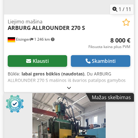
1
/
11
Liejimo mašina
ARBURG
ALLROUNDER 270 S
8 000 €
Eisingen
1 246 km
Fiksuota kaina plius PVM
Klausti
Skambinti
Būklė:
labai geros būklės (naudotas)
, Du ARBURG
ALLROUNDER 270 S mašinos iš švarios patalpos gamybos
linijos. Chodpozrvhljfx Ac Esa Puikios būklės! Kaina už abi
mašinas – tik 16 000 €
Mažas skelbimas