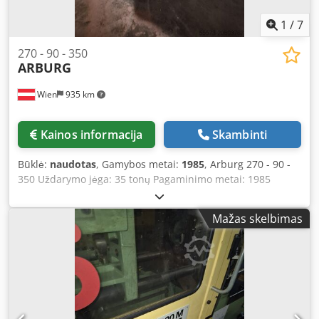
1
/
7
270 - 90 - 350
ARBURG
Wien
935 km
Kainos informacija
Skambinti
Būklė:
naudotas
, Gamybos metai:
1985
, Arburg 270 - 90 -
350 Uždarymo jėga: 35 tonų Pagaminimo metai: 1985
Sraigto skersmuo: 22 mm Stulpelių atstumas: 27 x 27 cm
Chodox I Rg Dopfx Ac Eoa
Mažas skelbimas