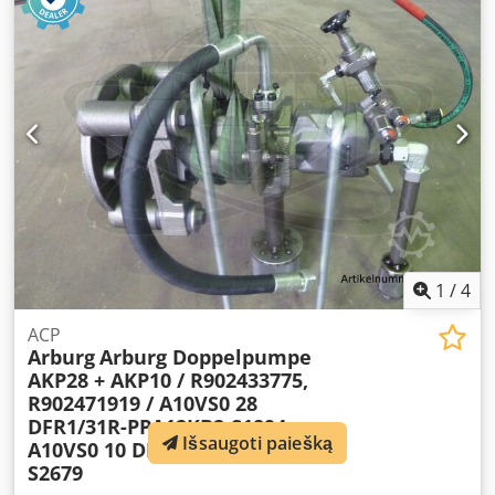
Apmokėjimo sąlygos: 100 % išankstinis mokėjimas prieš
mašinos atsiėmimą, grynasis Chjdpfoynbcnex Ac Esa
1
/
4
ACP
Arburg
Arburg Doppelpumpe
AKP28 + AKP10 / R902433775,
R902471919 / A10VS0 28
DFR1/31R-PPA12KB2-S1894,
Išsaugoti paiešką
A10VS0 10 DFR1/52R-VSA14N00-
S2679