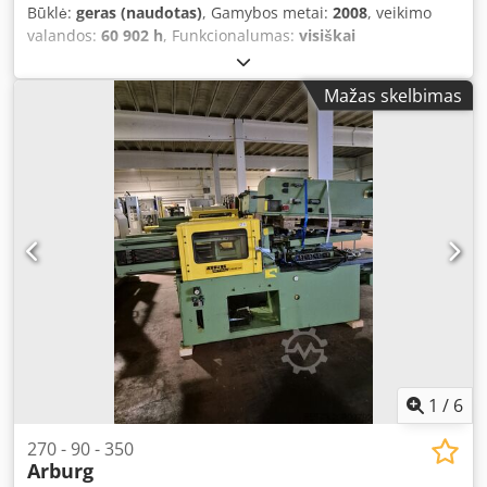
Būklė:
geras (naudotas)
, Gamybos metai:
2008
, veikimo
valandos:
60 902 h
, Funkcionalumas:
visiškai
funkcionalus
, mašinos/transporto priemonės numeris:
206087
, spaudimo jėga:
400 kN
, varžto skersmuo:
22 mm
,
Mažas skelbimas
darbinio tūrio:
34 cm³
, Parduodama Arburg 270 U 400-70
tipo liejimo mašina. Įrenginys visiškai veikiantis, paruoštas
iškart naudoti. Chsdpjyk Tlaofx Ac Esa Techniniai
duomenys: Pagaminimo metai: 2007-08 Automatinės darbo
valandos: 60 902 h Serijos numeris: 206087 Darbinė
įtampa: 400 V Valdymo įtampa: 230 V (~ 50 Hz) / 24 V
Nominali srovė: 82 A / 39 A Sandarinimo jėga: 400 kN
Kolonų atstumas: 270 mm x 270 mm Įpurškimo mazgo
dydis: 70 Varžto diametras: 22 mm Valdymas: Selogica
Pridedama įranga: Branduolio išėmimo sistema,
pneumatinis adatinis vožtuvas, paskirstymo vožtuvas.
1
/
6
270 - 90 - 350
Arburg