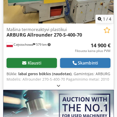
1
/
4
Mašina termoreaktyvi plastikui
ARBURG
Allrounder 270-S-400-70
14 900 €
Częstochowa
579 km
Fiksuota kaina plius PVM
Klausti
Skambinti
Būklė:
labai geros būklės (naudotas)
, Gamintojas: ARBURG
Modelis: Allrounder 270-S-400-70 Pagaminimo metai: 2010
Chjdpfxex Eirws Ac Eja Serijos numeris: 214269 Valdymo
sistema: Valdymo sistema: Arburg Selogica Direct
Operatoriaus pultas: operatoriaus terminalas Valdymo
spintos: pilnos valdymo ir maitinimo spintos Uždarymo
bloko parametrai: Uždarymo jėga: 400 kN Įpurškimo bloko
parametrai: Sraigtas skersmuo: 18 mm Detalių paėmimo