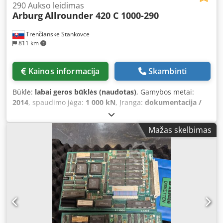
290 Aukso leidimas
Arburg
Allrounder 420 C 1000-290
Trenčianske Stankovce
811 km
Kainos informacija
Skambinti
Būklė:
labai geros būklės (naudotas)
, Gamybos metai:
2014
, spaudimo jėga:
1 000 kN
, Įranga:
dokumentacija /
vadovas
, Spaudimo jėga: 100 t Atidarymo eiga: 500 mm
Atstumas tarp plokščių (p x a): 570 x 570 mm Cjdpfx
Mažas skelbimas
Aozilqksc Esha Laisvas atstumas tarp kolonų: 420 × 420 mm
Išstūmiko eiga: 175 mm Išstūmimo jėga: 40 kN Hidraulinė
pompa: 23,9 kW Sraigtas: 35 mm, L/D sraigto santykis 20,
30 % stiklo Maks. lydalo tūris: 144 cm³ Moto valandų: 35047
Pompos I x P x A: 3700 x 1650 x 2600 mm Svoris: 3650 kg
Kalbos: čekų, anglų, vokiečių Būklė: Mašina puikios būklės
Eksploatacijoje iki 2024 m. kovo 30 d., šiuo metu
neprijungta prie elektros