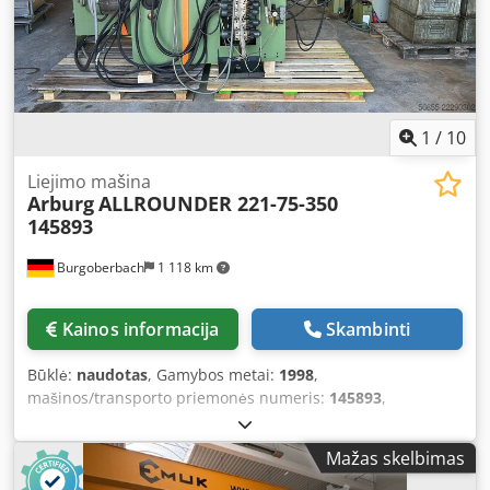
1
/
10
Liejimo mašina
Arburg
ALLROUNDER 221-75-350
145893
Burgoberbach
1 118 km
Kainos informacija
Skambinti
Būklė:
naudotas
, Gamybos metai:
1998
,
mašinos/transporto priemonės numeris:
145893
,
spaudimo jėga:
350 kN
, varžto skersmuo:
25 mm
, tarpas
tarp stulpų:
221 mm
, darbinio tūrio:
56 cm³
, įpurškimo
Mažas skelbimas
slėgis:
2 500 juosta
, Parduodama švirkštinio liejimo mašina
„Arburg“ modelis „Allrounder 221-75-350“. Mašina yra