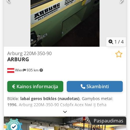
1
/
4
Arburg 220M-350-90
ARBURG
Wien
935 km
Kainos informacija
Skambinti
Būklė:
labai geros būklės (naudotas)
, Gamybos metai:
1996
, Arburg 220M-350-90 Csdpfx Acex Nwi Ij Eeha
Uždarymo jėga: 35 tonų Pagaminimo metai: 1996 Sraigto
skersmuo: 20 mm Statramsčių atstumas: 22x22 cm
Paspaudimas