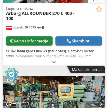
Liejimo mašina
Arburg
ALLROUNDER 270 C 400 -
100
Uttendorf
1 075 km
Kainos informacija
Skambinti
Būklė:
labai geros būklės (naudotas)
, Gamybos metai:
1998
, Minimalus įrankio įmontavimo aukštis: 200 mm
Maksimalus plokščių atstumas: 550 mm Atramų atstumas:
270 x 270 mm Csdozkfh Sepfx Ac Esha Sraigtinių varžtų
Mažas skelbimas
skersmuo: 15 mm Uždarymo jėga: 400 kN Įskaičiuota:
temperatūros reguliavimo įrenginys Įskaičiuota: robotas,
skirtas medžiagų padavimui Staklės yra labai geros būklės
ir prijungtos prie elektros tinklo.