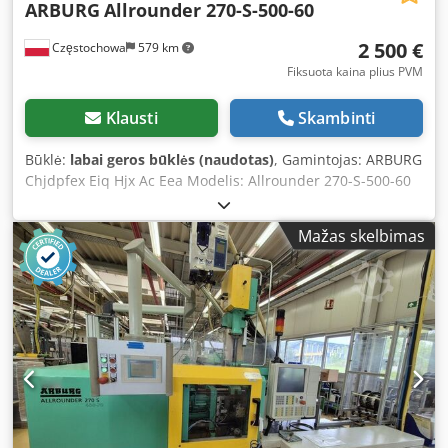
ARBURG
Allrounder 270-S-500-60
2 500 €
Częstochowa
579 km
Fiksuota kaina plius PVM
Klausti
Skambinti
Būklė:
labai geros būklės (naudotas)
, Gamintojas: ARBURG
Chjdpfex Eiq Hjx Ac Eea Modelis: Allrounder 270-S-500-60
Gamybos metai: 1998 Serijos numeris: 173062 Valdymo
sistema: Arburg Selogica Sraigto skersmuo: 18 mm
Mažas skelbimas