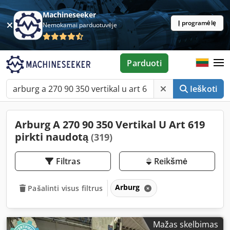
Machineseeker
Į programėlę
Nemokamai parduotuvėje
Parduoti
Ieškoti
Arburg A 270 90 350 Vertikal U Art 619
pirkti naudotą
(319)
Filtras
Reikšmė
Arburg
Pašalinti visus filtrus
Mažas skelbimas