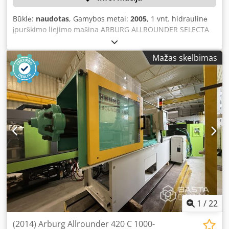
Būklė:
naudotas
, Gamybos metai:
2005
, 1 vnt. hidraulinė
įpurškimo liejimo mašina ARBURG ALLROUNDER SELECTA
270S Galima išardyti patiems Spalva: kaip nuotraukose,
atsižvelgiant į nuotraukas ir apžiūrą Chedpjzqcl Iefx Ac Eea
Mažas skelbimas
Pagaminimo metai: 2005 Mašinos numeris: 198190
Matmenys (ilgis/plotis/aukštis): 350x110x200 cm Būklė:
naudota
1
/
22
(2014) Arburg Allrounder 420 C 1000-