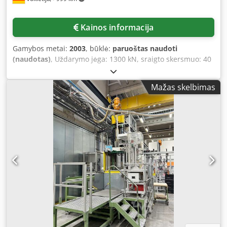
Kainos informacija
Gamybos metai:
2003
, būklė:
paruoštas naudoti
(naudotas)
, Uždarymo jėga: 1300 kN, sraigto skersmuo: 40
mm, maks. įpurškimo slėgis: 2120 bar, užpildo tūris: 182
cm³, užpildo svoris: 153 g, kolonų atstumas: 470 mm/470
Mažas skelbimas
mm, plokščių matmenys X/Y: 650 mm/650 mm, min. įrankio
įrengimo aukštis: 275 mm, maks. atidarymo eiga: 850 mm,
centravimas: 125 mm. Įrenginio matmenys X/Y/Z: apie 4600
mm/1600 mm/2200 mm, svoris: apie 5500 kg. Uždarymo
agregate yra alyvos nutekėjimas uždarymo cilindre. Yra
dokumentacija. Galima apžiūra vietoje. Csdpfoygw Siex Ac
Ejha