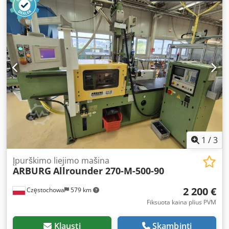
1
/
3
Įpurškimo liejimo mašina
ARBURG
Allrounder 270-M-500-90
2 200 €
Częstochowa
579 km
Fiksuota kaina plius PVM
Klausti
Skambinti