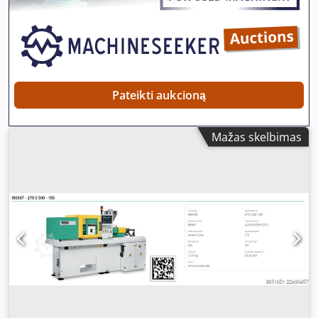
sistema (handling): Gamintojas: ARBURG Tipas: Multilift
Ašių skaičius: 3 ašių paėmimo robotas Išlietų detalių
transportas: Ciklinis konvejeris – ilgis/plotis: 2 000 × 800
mm
Pateikti aukcioną
Mažas skelbimas