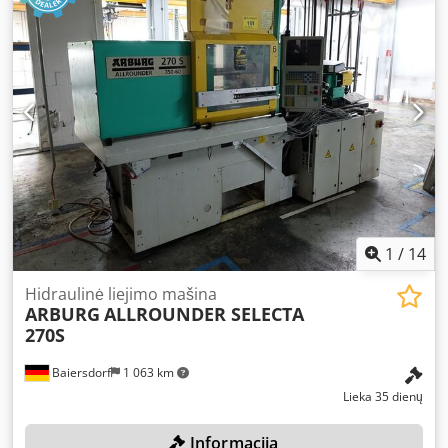
1
/
14
Hidraulinė liejimo mašina
ARBURG
ALLROUNDER SELECTA
270S
Baiersdorf
1 063 km
Lieka 35 dienų
Informacija