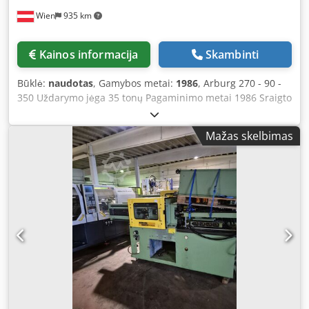
Wien
935 km
Kainos informacija
Skambinti
Būklė:
naudotas
, Gamybos metai:
1986
, Arburg 270 - 90 -
350 Uždarymo jėga 35 tonų Pagaminimo metai 1986 Sraigto
skersmuo 25 mm Chodpfxox I Rhus Ac Eea Kolonų
atstumas 27x27 cm
Mažas skelbimas