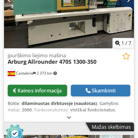
atsarginių dalių donorė. Yra dokumentacija. Galima
apžiūra vietoje. Cjdpfx Acjyddzfs Ejha
1
/
7
įpurškimo liejimo mašina
Arburg
Allrounder 470S 1300-350
Cantabria
2 373 km
Kainos informacija
Skambinti
Būklė:
dilaminuotas dirbtuvėje (naudotas)
, Gamybos
metai:
2000
, Funkcionalumas:
visiškai funkcionalus
,
Arburg injection moulding machine from the year 2000.
130 tons clamping force. The machine is delivered fully
Mažas skelbimas
refurbished at our facility in Heras (Cantabria). New seals
have been installed in the clamping unit. We can