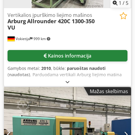
1
/
5
Vertikalios įpurškimo liejimo mašinos
Arburg
Allrounder 420C 1300-350
VU
Vokietija
999 km
Kainos informacija
Gamybos metai:
2010
, būklė:
paruoštas naudoti
(naudotas)
, Parduodama vertikali Arburg liejimo mašina
su horizontaliu įpurškimo agregatu. Užspaudimo jėga:
1300 kN, atidarymo eiga: 500 mm, min. įrankio montavimo
Mažas skelbimas
aukštis: 250 mm, plokščių atstumas: 750 mm, kolonų
atstumas X/Y: 420 mm/420 mm, plokščių matmenys X/Y:
605 mm/605 mm, maks. įrankio svoris: 650 kg, išstūmimo
eiga: 175 mm. Mašinos matmenys X/Y/Z: apie 4350
mm/1650 mm/2100 mm, svoris: apie 4300 kg, darbo
valandos: apie 80131 h. Mašina yra sugedusi,
nebefunkcionali ir netinkama naudoti. Galima tik kaip