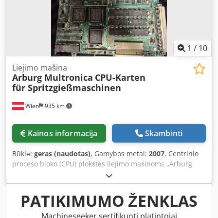
1
/
10
Liejimo mašina
Arburg Multronica
CPU-Karten
für Spritzgießmaschinen
Wien
935 km
Kainos informacija
Skambinti
Būklė:
geras (naudotas)
, Gamybos metai:
2007
, Centrinio
proceso bloko (CPU) plokštės liejimo mašinoms „Arburg
Multronica“ Chodpozl Tv Tefx Ac Eoa Plokštės pagaminimo
data: apytiksliai 2007 m. Yra 3 vnt.
PATIKIMUMO ŽENKLAS
Machineseeker sertifikuoti platintojai