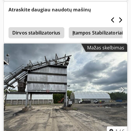
Eer - esant, elektros įranga
Atraskite daugiau naudotų mašinų
4
Dirvos stabilizatorius
Įtampos Stabilizatoriai
Mažas skelbimas