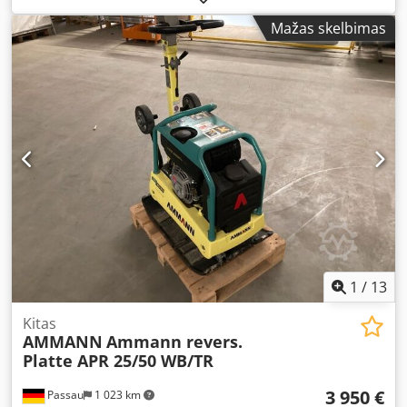
2023 „Ammann“ vibravimo plokštė, judanti atbuline eiga,
Mažas skelbimas
modelis APR 40/60. Įranga: 100563148 Pagaminimo metai:
2023 Techniniai duomenys: Variklis: „Hatz“ / dyzelinis
Mašinos svoris: 284 kg Dkodpfxjzkzzbo Aa Ejr Tankavimo
plotis: 600 mm
1
/
13
Kitas
AMMANN
Ammann revers.
Platte APR 25/50 WB/TR
3 950 €
Passau
1 023 km