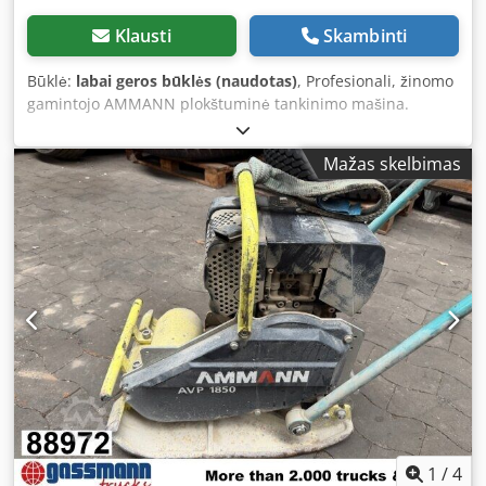
Klausti
Skambinti
Būklė:
labai geros būklės (naudotas)
, Profesionali, žinomo
gamintojo AMMANN plokštuminė tankinimo mašina.
Modelis AVP 2920 su patikimu HATZ dyzeliniu varikliu,
kurio galia 5 kW. Įrenginys skirtas profesionaliems trinkelių
Mažas skelbimas
klojimo, kelių darbams ir grunto, trinkelių, smėlio bei
asfalto tankinimui. Pilnai mechaninis įrenginys, tvirta
vokiška konstrukcija. Vizualinė būklė atitinka nuotraukas –
įprasti naudojimo požymiai. Techniniai duomenys: •
Gamintojas: AMMANN • Modelis: AVP 2920 • Pagaminimo
metai: 1999 • Variklis: HATZ dyzelinis • Variklio tipas: 1B30-6
• Galia: 5 kW • Darbinė masė: 190 kg • Rankinis užvedimas •
Pagaminta Vokietijoje Naudojimas: • Trinkelių tankinimas •
Trinkelių klojimo darbai Dksdpfx Aoy Sifyja Ejr • Kelių
darbai • Grunto ir pagrindų tankinimas • Iškasų ir pamatų
įrengimas Būklė: Naudota, pilnai komplektuota mašina.
HATZ variklis – patvarus ir vertinamas dyzelinis variklis.
1
/
4