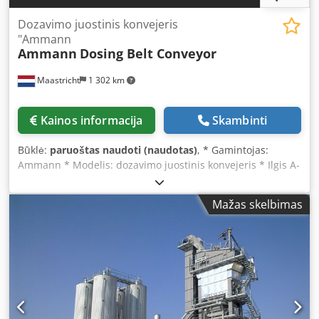
Dozavimo juostinis konvejeris
"Ammann
Ammann
Dosing Belt Conveyor
Maastricht
1 302 km
Kainos informacija
Skambinti
Būklė:
paruoštas naudoti (naudotas)
, * Gamintojas:
Ammann * Modelis: dozavimo juostinis konvejeris * Ilgis A-
A: 1700 mm * Juostos plotis: 650 mm Dkjdpjywm I Nsfx Aa
Esr * Pavara: 1,5 kW reduktorius * Sandėlyje: 6 vnt.
Mažas skelbimas