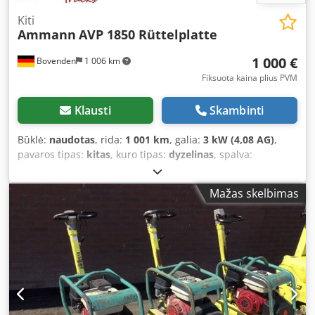
Kiti
Ammann
AVP 1850 Rüttelplatte
1 000 €
Bovenden
1 006 km
Fiksuota kaina plius PVM
Klausti
Skambinti
Būklė:
naudotas
, rida:
1 001 km
, galia:
3 kW (4,08 AG)
,
pavaros tipas:
kitas
, kuro tipas:
dyzelinas
, spalva:
geltonas
, tuščias svoris:
111 kg
, pirmoji registracija:
01/2006
, Gamybos metai:
2006
, vairuotojo kabina:
kitas
,
Mažas skelbimas