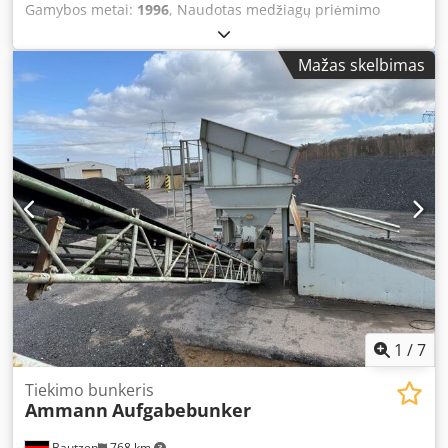
Gamybos metai:
1996
, Naudotas medžiagų priėmimo
bunkeris Dkodpfxjzq S Avs Aa Ejr – iškroviamasis konvejeris
– transportavimo konvejeris
Mažas skelbimas
1
/
7
Tiekimo bunkeris
Ammann
Aufgabebunker
Bautzen
768 km