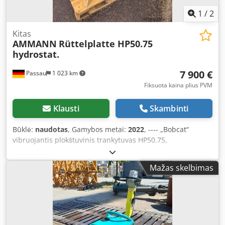
1
/
2
Kitas
AMMANN
Rüttelplatte HP50.75
hydrostat.
7 900 €
Passau
1 023 km
Fiksuota kaina plius PVM
Klausti
Skambinti
Būklė:
naudotas
, Gamybos metai:
2022
, ---- „Bobcat“
vibruojantis plokštuvinis trankytuvas HP50.75,
hidrostatinis. Mašinos svoris: 350 kg Pagrindo plokštės
ilgis: 450 mm Mašinos ilgis: 900 mm Mašinos ilgis su
Mažas skelbimas
rankena: 1600 mm Mašinos aukštis: 820 mm Rankenos
aukštis (darbo režimas): 1000 mm Rankenos aukštis
(transportavimo režimas): 1500 mm Mašinos plotis:
450/600/750 mm Variklis: Hatz Supra 1D50S Kuras:
dyzelinas Variklio galia, aps./min.: 7 kW esant 3200
aps./min. Dkjdpfx Aozkz Tkoa Eor Maksimalus vibracijos