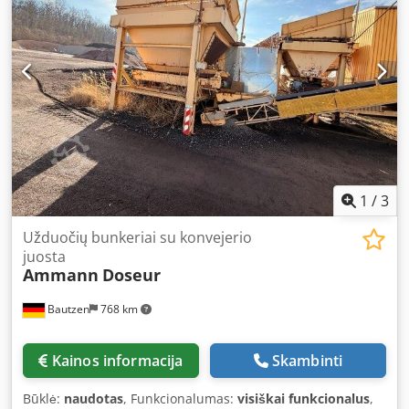
1
/
3
Užduočių bunkeriai su konvejerio
juosta
Ammann
Doseur
Bautzen
768 km
Kainos informacija
Skambinti
Būklė:
naudotas
, Funkcionalumas:
visiškai funkcionalus
,