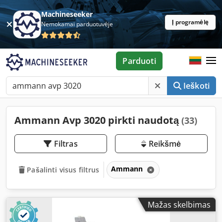
Machineseeker
Į programėlę
Nemokamai parduotuvėje
Parduoti
Ieškoti
Ammann Avp 3020 pirkti naudotą
(33)
Filtras
Reikšmė
Ammann
Pašalinti visus filtrus
Mažas skelbimas