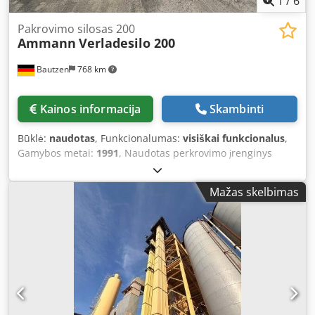
1
/
6
Pakrovimo silosas 200
Ammann
Verladesilo 200
Bautzen
768 km
Kainos informacija
Skambinti
Būklė:
naudotas
, Funkcionalumas:
visiškai funkcionalus
,
Gamybos metai:
1991
, Naudotas perkrovimo įrenginys
Dksdpozq S Ewofx Aa Eer Gamintojas: Ulrich Bendroji
talpa: 200 t - Kibirinė sistema - Keltuvo būgninis įrenginys -
Mažas skelbimas
Elektros įranga