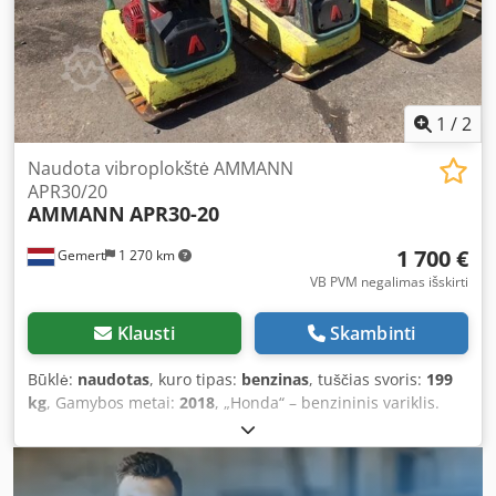
1
/
2
Naudota vibroplokštė AMMANN
APR30/20
AMMANN
APR30-20
1 700 €
Gemert
1 270 km
VB PVM negalimas išskirti
Klausti
Skambinti
Būklė:
naudotas
, kuro tipas:
benzinas
, tuščias svoris:
199
kg
, Gamybos metai:
2018
, „Honda“ – benzininis variklis.
Paleidžiamas rankiniu būdu. Svoris: 199 kg. Smūgio jėga:
30 kN. Plokštės plotis: 50 cm. Judėjimas į priekį / atgal.
Kaina: 1 700 € (be PVM). Dkedpfxjxw H Hve Aa Eer
Sandėlyje turime!