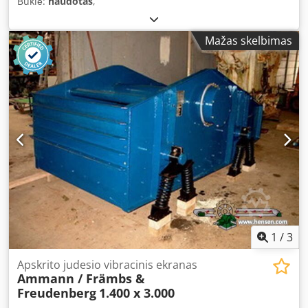
Būklė:
naudotas
,
Mažas skelbimas
1
/
3
Apskrito judesio vibracinis ekranas
Ammann / Främbs &
Freudenberg
1.400 x 3.000