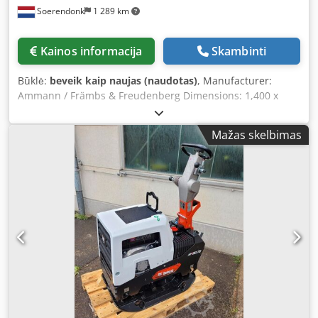
Soerendonk
1 289 km
Kainos informacija
Skambinti
Būklė:
beveik kaip naujas (naudotas)
, Manufacturer:
Ammann / Främbs & Freudenberg Dimensions: 1,400 x
3,000 mm Dodpeg Snutsfx Aa Eokr Included: – Drive unit –
Cardan shafts – Spring elements The screening machine
Mažas skelbimas
has been overhauled, sandblasted, and painted.