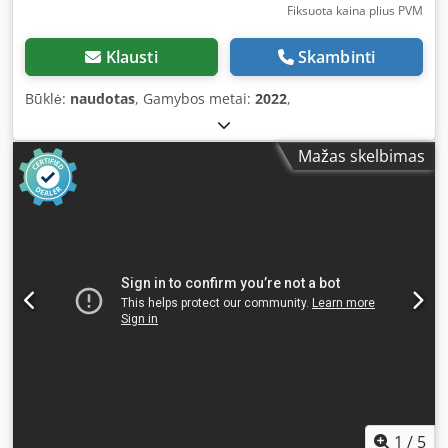
Fiksuota kaina plius PVM
Klausti
Skambinti
Būklė:
naudotas
, Gamybos metai:
2022
,
Mažas skelbimas
1
/
5