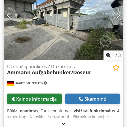
1
/
3
Užduočių bunkeris / Dozatorius
Ammann
Aufgabebunker/Doseur
Bautzen
768 km
Kainos informacija
Skambinti
Būklė:
naudotas
, Funkcionalumas:
visiškai funkcionalus
, 4
x medžiagų talpyklos / dozatoriai - iškrovimo konvejeris -
transportavimo / perdavimo konvejeris Dksdjzq S Hujpfx Aa