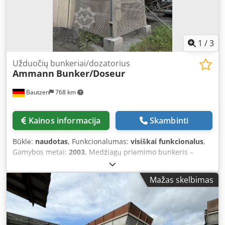
1
/
3
Užduočių bunkeriai/dozatorius
Ammann
Bunker/Doseur
Bautzen
768 km
Kainos informacija
Skambinti
Būklė:
naudotas
, Funkcionalumas:
visiškai funkcionalus
,
Gamybos metai:
2003
, Medžiagų priėmimo bunkeris –
Viršutinė dalis – Tinklelis Djdpfxezq S Hzj Aa Eekr –
Išleidimo / perdavimo juosta – Transportavimo juosta
Mažas skelbimas