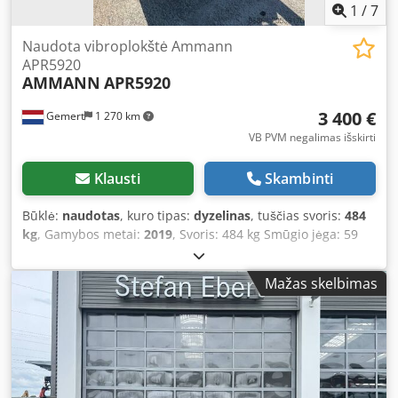
1
/
7
Naudota vibroplokštė Ammann
APR5920
AMMANN
APR5920
3 400 €
Gemert
1 270 km
VB PVM negalimas išskirti
Klausti
Skambinti
Būklė:
naudotas
, kuro tipas:
dyzelinas
, tuščias svoris:
484
kg
, Gamybos metai:
2019
, Svoris: 484 kg Smūgio jėga: 59
kN Dyzelinis variklis, 1 cilindras, „Hatz“ (1b40) Dkedpfjxw H
Hcjx Aa Esr Važiavimas į priekį/atgal. Elektrinis užvedimas.
Mažas skelbimas
Plokštės plotis: 60 cm Kaina už vienetą: 3 400 € (be PVM)
Turime sandėlyje!