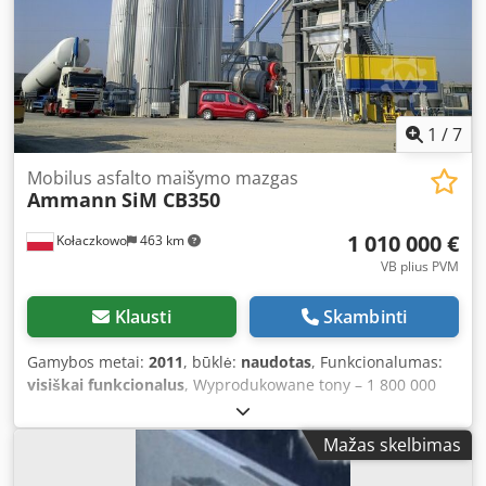
1
/
7
Mobilus asfalto maišymo mazgas
Ammann
SiM CB350
1 010 000 €
Kołaczkowo
463 km
VB plius PVM
Klausti
Skambinti
Gamybos metai:
2011
, būklė:
naudotas
, Funkcionalumas:
visiškai funkcionalus
, Wyprodukowane tony – 1 800 000
Wydajność – 350 t/h Pierwszy montaż w Polsce – 2011
Maszyna obecnie zdemontowana na części składowe w
Mažas skelbimas
celu transportu. Podajniki zimne: Liczba zasobników – 8
szt. Pojemność pojedynczego zasobnika – 14 m³ Bęben