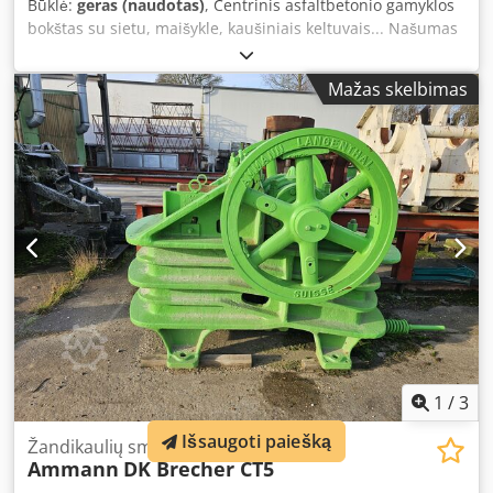
Būklė:
geras (naudotas)
, Centrinis asfaltbetonio gamyklos
bokštas su sietu, maišykle, kaušiniais keltuvais... Našumas
160 tonų/val. Dkedpfoy Hf Dujx Aa Eer
Mažas skelbimas
1
/
3
Išsaugoti paiešką
Žandikaulių smulkintuvas
Ammann
DK Brecher CT5