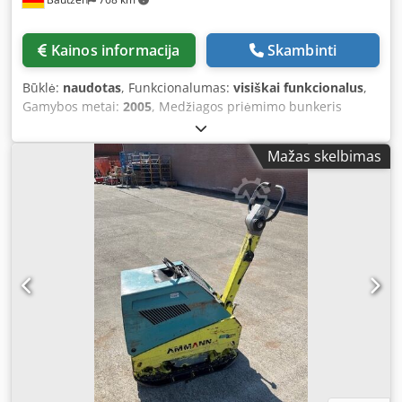
Kainos informacija
Skambinti
Būklė:
naudotas
, Funkcionalumas:
visiškai funkcionalus
,
Gamybos metai:
2005
, Medžiagos priėmimo bunkeris
Tinklelio grotelės Dksdpfezq Szrox Aa Ejr Ištraukimo
konvejeris 12 m ilgio konvejeris su 650 mm pločio juosta.
Mažas skelbimas