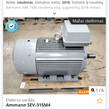
Būklė:
naudotas
, Gamybos metai:
2018
, Siūlome šį naudotą
Ammann ARR 1585 tandemą volą, pagamintą 2018 metais.
Tipas: ARR 1585 Serijos numeris: 558D063 Dkedpfxozddcps
Aa Ejr Darbinis svoris: 1 395 kg Maksimalus svoris: 1 405 kg
Mažas skelbimas
Nominali galia: 13,2 kW Pagaminimo metai: 2018 Jeigu
turite klausimų arba reikia daugiau informacijos, rašykite
mums žinutę arba skambinkite.
1
/
6
Elektros variklis
Ammann
SEV-315M4