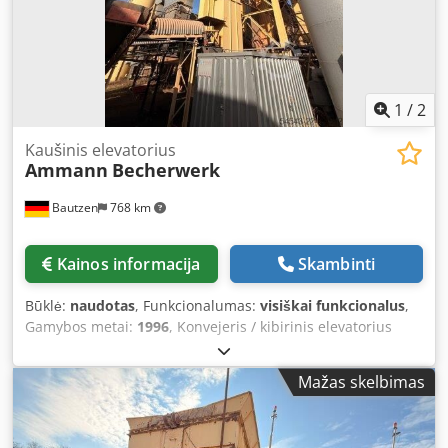
1
/
2
Kaušinis elevatorius
Ammann
Becherwerk
Bautzen
768 km
Kainos informacija
Skambinti
Būklė:
naudotas
, Funkcionalumas:
visiškai funkcionalus
,
Gamybos metai:
1996
, Konvejeris / kibirinis elevatorius
Paskirtis: naudojamas kaip medžiagų transportavimo
įrenginys, valdomas nuotoliniu būdu. Dkodpozq S Dajfx Aa
Mažas skelbimas
Esr H 26 m