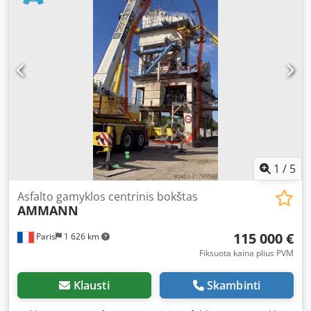
1
/
5
Asfalto gamyklos centrinis bokštas
AMMANN
115 000 €
Paris
1 626 km
Fiksuota kaina plius PVM
Klausti
Skambinti