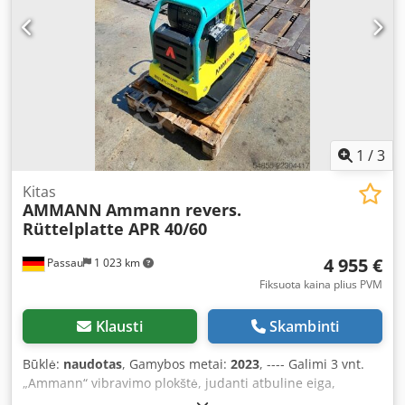
dažnis: 70 Hz Maksimali išcentrinė jėga: 50 kN Didžiausias
įveikiamas nuolydis: 36 % Amplitudė: 1,7 mm
1
/
3
Kitas
AMMANN
Ammann revers.
Rüttelplatte APR 40/60
4 955 €
Passau
1 023 km
Fiksuota kaina plius PVM
Klausti
Skambinti
Būklė:
naudotas
, Gamybos metai:
2023
, ---- Galimi 3 vnt.
„Ammann“ vibravimo plokštė, judanti atbuline eiga,
modelis APR 40/60. Įranga: 100563147 Pagaminimo metai: