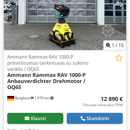
1
/
15
Ammann Rammax RAV 1000-P
pritvirtinamas tankintuvas su sukimo
varikliu / OQ65
Ammann
Rammax RAV 1000-P
Anbauverdichter Drehmotor /
OQ65
12 890 €
Burghaun
1 070 km
Fiksuota kaina plius PVM
Klausti
Skambinti