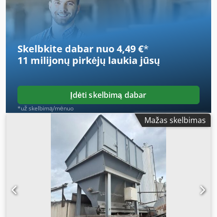
Skelbkite dabar nuo 4,49 €
*
11 milijonų pirkėjų
laukia jūsų
Įdėti skelbimą dabar
*už skelbimą/mėnuo
Mažas skelbimas