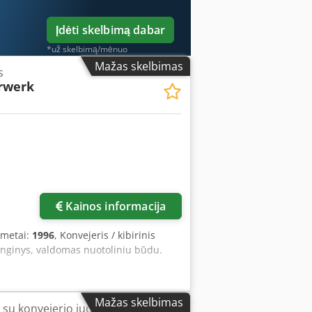
Įdėti skelbimą dabar
*už skelbimą/mėnuo
Mažas skelbimas
s
rwerk
Paprašyti daugiau
nuotraukų
Kainos informacija
 metai:
1996
, Konvejeris / kibirinis
enginys, valdomas nuotoliniu būdu.
Mažas skelbimas
 su konvejerio juosta