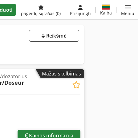
duoti
Kalba
pageidų sąrašas
(0)
Prisijungti
Meniu
Reikšmė
Mažas skelbimas
/dozatorius
r/Doseur
Kainos informacija