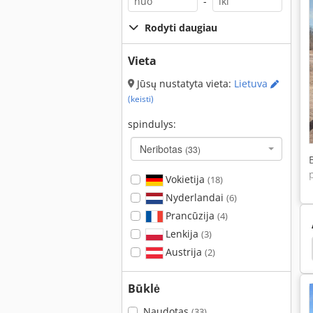
-
Rodyti daugiau
Vieta
Jūsų nustatyta vieta:
Lietuva
(keisti)
spindulys:
Neribotas
(33)
Vokietija
(18)
Nyderlandai
(6)
Prancūzija
(4)
Lenkija
(3)
05
Hamm 3520
Hamm 3518
Hamm 3414
Austrija
(2)
Būklė
Naudotas
(33)