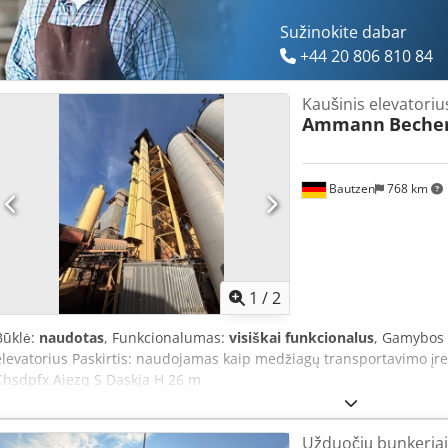
Sužinokite dabar
+44 20 806 810 84
Kaušinis elevatoriu
Ammann
Beche
Bautzen
768 km
1
/
2
Būklė:
naudotas
, Funkcionalumas:
visiškai funkcionalus
, Gamybos
elevatorius Paskirtis: naudojamas kaip medžiagų transportavimo įr
Chsdpfx Aiezq S Daskja H 26 m
Užduočių bunkeriai