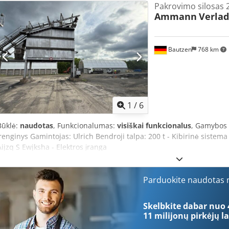
Pakrovimo silosas 
Ammann
Verlad
Bautzen
768 km
1
/
6
Būklė:
naudotas
, Funkcionalumas:
visiškai funkcionalus
, Gamybos
įrenginys Gamintojas: Ulrich Bendroji talpa: 200 t - Kibirinė sistem
Aijzq S Ewjksha - Elektros įranga
Parduokite naudotas m
Skelbkite dabar nuo 
11 milijonų pirkėjų
la