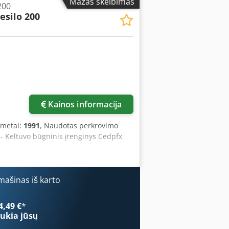
Mažas skelbimas
200
esilo 200
Kainos informacija
 metai:
1991
, Naudotas perkrovimo
a - Keltuvo būgninis įrenginys Cedpfx
ašinas iš karto
4,49 €
*
ukia jūsų