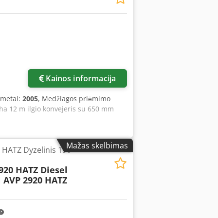
Kainos informacija
 metai:
2005
, Medžiagos priėmimo
koha 12 m ilgio konvejeris su 650 mm
Mažas skelbimas
ATZ Dyzelinis 190
20 HATZ Diesel
AVP 2920 HATZ