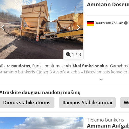
Ammann
Doseu
Bautzen
768 km
1
/
3
Būklė:
naudotas
, Funkcionalumas:
visiškai funkcionalus
, Gamybos
priėmimo bunkeris Cjdjzq S Avspfx Aikeha – iškroviamasis konvejeri
Atraskite daugiau naudotų mašinų
Dirvos stabilizatorius
Įtampos Stabilizatoriai
Wi
Tiekimo bunkeris
Ammann
Aufga