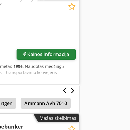
r
Kainos informacija
 metai:
1996
, Naudotas medžiagų
s – transportavimo konvejeris
rtgen
Ammann Avh 7010
Ammann Avh 6030
Mažas skelbimas
bebunker