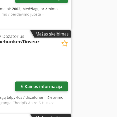
 metai:
2003
, Medžiagų priėmimo
idimo / perdavimo juosta –
Mažas skelbimas
/ Dozatorius
bebunker/Doseur
Kainos informacija
agų talpyklos / dozatoriai - iškrovimo
s įranga Chedpfx Aiszq S Huskoa