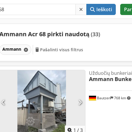
Ieškoti
Par
Ammann Acr 68 pirkti naudotą
(33)
Ammann
Pašalinti visus filtrus
Užduočių bunkeriai
Ammann
Bunke
Bautzen
768 km
1
/
3