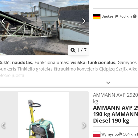
Bautzen
768 km
1
/
7
Būklė:
naudotas
, Funkcionalumas:
visiškai funkcionalus
, Gamybos
bunkeris Tinklelio grotelės Ištraukimo konvejeris Cjdpjzq Szrjfx Ai
pločio juosta.
AMMANN AVP 2920 H
kg
AMMANN AVP 29
190 kg
AMMANN 
Diesel 190 kg
Wymysłów
504 km