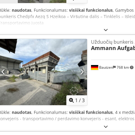
Būklė:
naudotas
, Funkcionalumas:
visiškai funkcionalus
, Gamybos
bunkeris Chedpfx Aezq S Hzeikoa – Viršutinė dalis – Tinklelis – Išle
Transportavimo juosta
Užduočių bunkeris 
Ammann
Aufga
Bautzen
768 km
1
/
3
Būklė:
naudotas
, Funkcionalumas:
visiškai funkcionalus
, 4 x medži
konvejeris - transportavimo / perdavimo konvejeris - esant, elektro