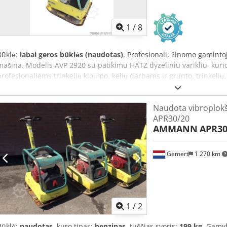
1
/
8
Būklė:
labai geros būklės (naudotas)
, Profesionali, žinomo gamin
mašina. Modelis AVP 2920 su patikimu HATZ dyzeliniu varikliu, kurio 
profesionaliems trinkelių klojimo, kelių darbams ir grunto, trinkelių,
mechaninis įrenginys, tvirta vokiška konstrukcija. Vizualinė būklė a
požymiai. Techniniai duomenys: • Gamintojas: AMMANN • Modelis: 
Naudota vibroplo
Variklis: HATZ dyzelinis • Variklio tipas: 1B30-6 • Galia: 5 kW • Dar
APR30/20
Pagaminta Vokietijoje Chjdpfx Aisy Sifyjkea Naudojimas: • Trinkelių t
AMMANN
APR30
Kelių darbai • Grunto ir pagrindų tankinimas • Iškasų ir pamatų įre
komplektuota mašina. HATZ variklis – patvarus ir vertinamas dyzelini
Gemert
1 270 km
1
/
2
Būklė:
naudotas
, kuro tipas:
benzinas
, tuščias svoris:
199 kg
, Gamy