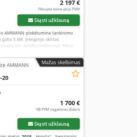
2 197 €
Fiksuota kaina plius PVM
Siųsti užklausą
tojo AMMANN plokštuminė tankinimo
galia 5 kW. Įrenginys skirtas
 smėlio bei asfalto tankinimui. Pilnai
titinka nuotraukas – įprasti naudojimo
AVP 2920 • Pagaminimo metai: 1999 •
Mažas skelbimas
kštė AMMANN
binė masė: 190 kg • Rankinis užvedimas •
ankinimas • Trinkelių klojimo darbai •
-20
ngimas Būklė: Naudota, pilnai
s variklis.
1 700 €
VB PVM negalimas išskirti
Paprašyti daugiau
nuotraukų
Siųsti užklausą
bos metai:
2018
, „Honda“ – benzininis