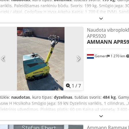
variklis. Paleidžiamas rankiniu būdu. Svoris: 199 kg. Smūgio jėga: 30
priekį / atgal. Cedpfjxw H Hvsx Aikeha Kaina: 1 700 € (be PVM). Sand
Naudota vibroplo
APR5920
AMMANN
APR59
Gemert
1 270 km
1
/
7
Būklė:
naudotas
, kuro tipas:
dyzelinas
, tuščias svoris:
484 kg
, Gamy
Asxw H Hcsikoha Smūgio jėga: 59 kN Dyzelinis variklis, 1 cilindras, „H
Elektrinis užvedimas. Plokštės plotis: 60 cm Kaina už vienetą: 3 400
Ammann Rammax R