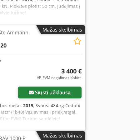
 kN. Plokštės plotis: 50 cm. Judėjimas į
ėlyje turime!
Mažas skelbimas
kštė Ammann
20
3 400 €
VB PVM negalimas išskirti
Siųsti užklausą
bos metai:
2019
, Svoris: 484 kg Cedpfx
atz“ (1b40) Važiavimas į priekį/atgal.
 € (be PVM) Turime sandėlyje!
Mažas skelbimas
AV 1000-P