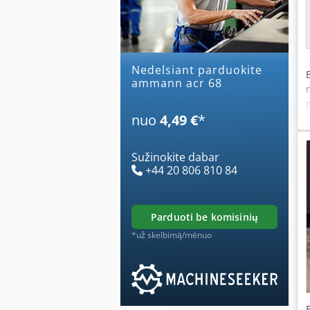
Nedelsiant parduokite
ammann acr 68
nuo
4,49 €
*
Sužinokite dabar
+44 20 806 810 84
parduoti be komisinių
*už skelbimą/mėnuo