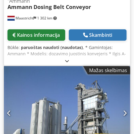
"Ammann
Ammann
Dosing Belt Conveyor
Maastricht
1 302 km
Kainos informacija
Skambinti
Būklė:
paruoštas naudoti (naudotas)
, * Gamintojas:
Ammann * Modelis: dozavimo juostinis konvejeris * Ilgis A-
A: 1700 mm * Juostos plotis: 650 mm Dcodsywm I Nspfx
Aklsk * Pavara: 1,5 kW reduktorius * Sandėlyje: 6 vnt.
Mažas skelbimas