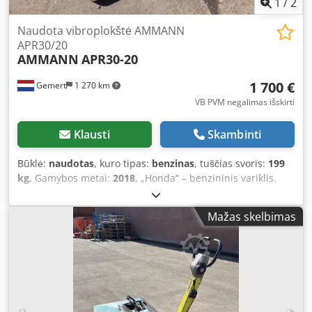
1
/
2
Naudota vibroplokštė AMMANN
APR30/20
AMMANN
APR30-20
1 700 €
Gemert
1 270 km
VB PVM negalimas išskirti
Klausti
Skambinti
Būklė:
naudotas
, kuro tipas:
benzinas
, tuščias svoris:
199
kg
, Gamybos metai:
2018
, „Honda“ – benzininis variklis.
Paleidžiamas rankiniu būdu. Svoris: 199 kg. Smūgio jėga:
30 kN. Plokštės plotis: 50 cm. Judėjimas į priekį / atgal.
Mažas skelbimas
Kaina: 1 700 € (be PVM). Sandėlyje turime! Dcsdexw H
Hvopfx Aklsk