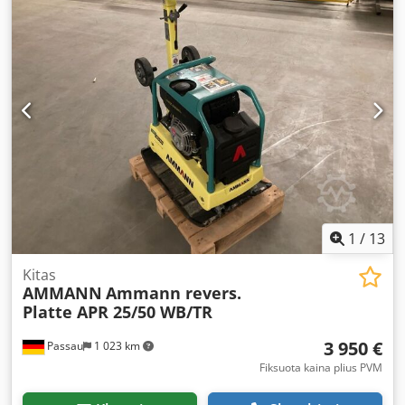
100563148 Pagaminimo metai: 2023 Techniniai duomenys:
Variklis: „Hatz“ / dyzelinis Mašinos svoris: 284 kg
Tankavimo plotis: 600 mm
1
/
13
Kitas
AMMANN
Ammann revers.
Platte APR 25/50 WB/TR
3 950 €
Passau
1 023 km
Fiksuota kaina plius PVM