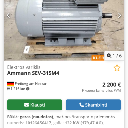
1
/
6
Elektros variklis
Ammann
SEV-315M4
2 200 €
Freiberg am Neckar
1 216 km
Fiksuota kaina plius PVM
Klausti
Skambinti
Būklė:
geras (naudotas)
, mašinos/transporto priemonės
numeris:
10126A56417
, galia:
132 kW (179,47 AG)
,