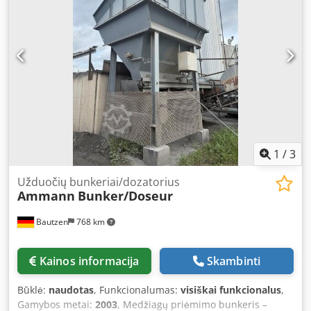
1
/
3
Užduočių bunkeriai/dozatorius
Ammann
Bunker/Doseur
Bautzen
768 km
Kainos informacija
Skambinti
Būklė:
naudotas
, Funkcionalumas:
visiškai funkcionalus
,
Gamybos metai:
2003
, Medžiagų priėmimo bunkeris –