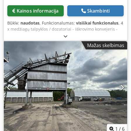
Kainos informacija
Skambinti
Būklė:
naudotas
, Funkcionalumas:
visiškai funkcionalus
, 4
x medžiagų talpyklos / dozatoriai - iškrovimo konvejeris -
transportavimo / perdavimo konvejeris - esant, elektros
įranga Dcjdpjzq S Hujfx Aklek
Mažas skelbimas
1
/
6