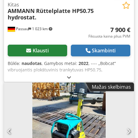
Kitas
AMMANN
Rüttelplatte HP50.75
hydrostat.
7 900 €
Passau
1 023 km
Fiksuota kaina plius PVM
Klausti
Skambinti
Būklė:
naudotas
, Gamybos metai:
2022
, ---- „Bobcat“
vibruojantis plokštuvinis trankytuvas HP50.75,
hidrostatinis. Mašinos svoris: 350 kg Pagrindo plokštės
ilgis: 450 mm Mašinos ilgis: 900 mm Mašinos ilgis su
Mažas skelbimas
rankena: 1600 mm Mašinos aukštis: 820 mm Rankenos
aukštis (darbo režimas): 1000 mm Rankenos aukštis
(transportavimo režimas): 1500 mm Mašinos plotis:
450/600/750 mm Variklis: Hatz Supra 1D50S Kuras:
dyzelinas Variklio galia, aps./min.: 7 kW esant 3200
aps./min. Maksimalus vibracijos dažnis: 70 Hz Djdpjzkz
Tkefx Aklsck Maksimali išcentrinė jėga: 50 kN Didžiausias
įveikiamas nuolydis: 36 % Amplitudė: 1,7 mm