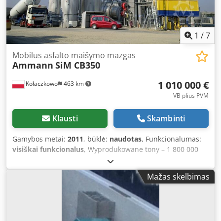
1
/
7
Mobilus asfalto maišymo mazgas
Ammann
SiM CB350
1 010 000 €
Kołaczkowo
463 km
VB plius PVM
Klausti
Skambinti
Gamybos metai:
2011
, būklė:
naudotas
, Funkcionalumas:
visiškai funkcionalus
, Wyprodukowane tony – 1 800 000
Wydajność – 350 t/h Pierwszy montaż w Polsce – 2011
Maszyna obecnie zdemontowana na części składowe w
Mažas skelbimas
celu transportu. Podajniki zimne: Liczba zasobników – 8
szt. Pojemność pojedynczego zasobnika – 14 m³ Bęben
suszący: Długość – 11 m Średnica – 2,7 m Napęd bębna – 4
x 22 kW Palnik – 2 rodzaje paliwa Moc palnika – 24 MW