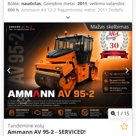
Būklė:
naudotas
, Gamybos metai:
2011
, veikimo valandos:
800 h
, Ammann AV 12-2 Pagaminimo metai: 2011 Dsdpfx
Akoxl Uy Teleck Apie 800 darbo valandų Naujai atliktas
aptarnavimas Geros būklės Pristatymas galimas visame
Mažas skelbimas
pasaulyje!
1
/
15
Tandeminė volų
Ammann
AV 95-2 - SERVICED!