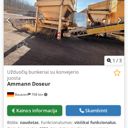
1
/
3
Užduočių bunkeriai su konvejerio
juosta
Ammann
Doseur
Bautzen
768 km
Kainos informacija
Skambinti
Būklė:
naudotas
, Funkcionalumas:
visiškai funkcionalus
,