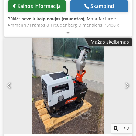
Kainos informacija
Skambinti
Būklė:
beveik kaip naujas (naudotas)
, Manufacturer:
Ammann / Främbs & Freudenberg Dimensions: 1,400 x
3,000 mm Dcodjg Snutopfx Akljk Included: – Drive unit –
Cardan shafts – Spring elements The screening machine
Mažas skelbimas
has been overhauled, sandblasted, and painted.
1
/
2