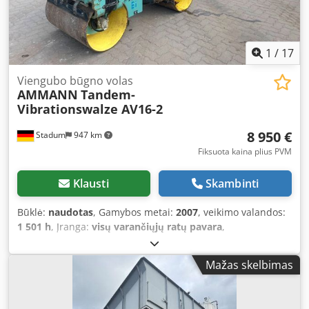
1
/
17
Viengubo būgno volas
AMMANN
Tandem-
Vibrationswalze AV16-2
8 950 €
Stadum
947 km
Fiksuota kaina plius PVM
Klausti
Skambinti
Būklė:
naudotas
, Gamybos metai:
2007
, veikimo valandos:
1 501 h
, Įranga:
visų varančiųjų ratų pavara
,
Mažas skelbimas