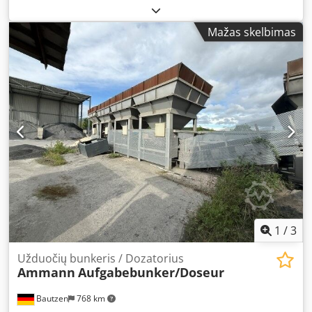
Viršutinė dalis – Tinklelis – Išleidimo / perdavimo juosta
Dcedpezq S Hzjfx Akljk – Transportavimo juosta
Mažas skelbimas
1
/
3
Užduočių bunkeris / Dozatorius
Ammann
Aufgabebunker/Doseur
Bautzen
768 km