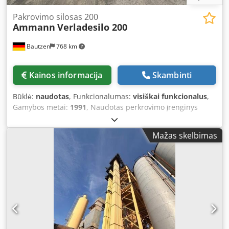
Pakrovimo silosas 200
Ammann
Verladesilo 200
Bautzen
768 km
Kainos informacija
Skambinti
Būklė:
naudotas
, Funkcionalumas:
visiškai funkcionalus
,
Gamybos metai:
1991
, Naudotas perkrovimo įrenginys
Gamintojas: Ulrich Bendroji talpa: 200 t - Kibirinė sistema -
Keltuvo būgninis įrenginys Djdpfx Aszq S Ewokleck -
Mažas skelbimas
Elektros įranga