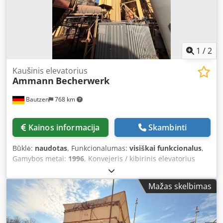
1
/
2
Kaušinis elevatorius
Ammann
Becherwerk
Bautzen
768 km
Kainos informacija
Skambinti
Būklė:
naudotas
, Funkcionalumas:
visiškai funkcionalus
,
Gamybos metai:
1996
, Konvejeris / kibirinis elevatorius
Paskirtis: naudojamas kaip medžiagų transportavimo
įrenginys, valdomas nuotoliniu būdu. H 26 m Dcedpfozq S
Mažas skelbimas
Dajx Akljk