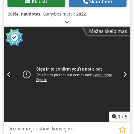
Klausti
Skambinti
Būklė:
naudotas
, Gamybos metai:
2022
,
Mažas skelbimas
1
/
5
Dozavimo juostinis konvejeris