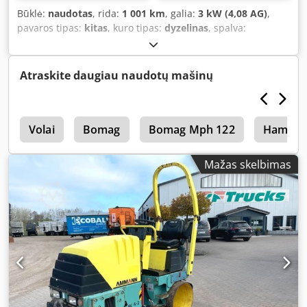
Būklė:
naudotas
, rida:
1 001 km
, galia:
3 kW (4,08 AG)
,
pavaros tipas:
kitas
, kuro tipas:
dyzelinas
, spalva:
geltonas
, tuščias svoris:
111 kg
, pirmoji registracija:
01/2006
, Gamybos metai:
2006
, vairuotojo kabina:
kitas
,
Atraskite daugiau naudotų mašinų
4
Volai
Bomag
Bomag Mph 122
Hamm 3
Mažas skelbimas