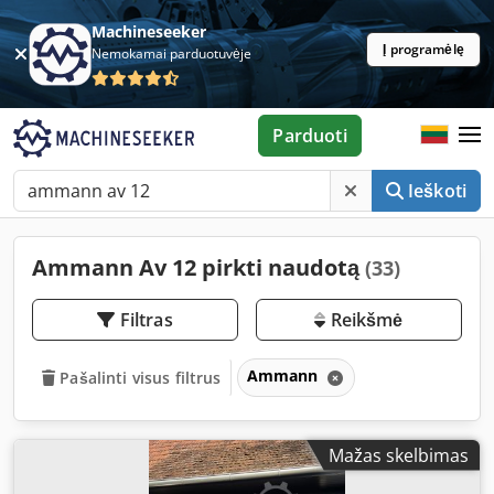
Machineseeker
Į programėlę
Nemokamai parduotuvėje
Parduoti
Ieškoti
Ammann Av 12 pirkti naudotą
(33)
Filtras
Reikšmė
Ammann
Pašalinti visus filtrus
Mažas skelbimas