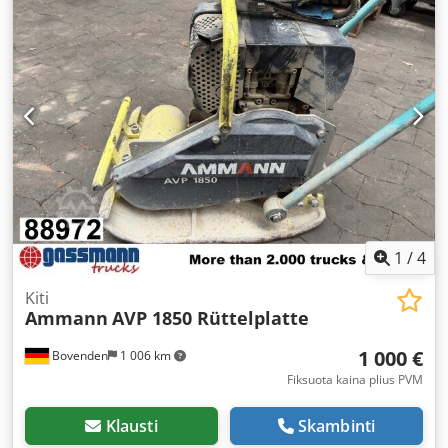
1
/
4
Kiti
Ammann
AVP 1850 Rüttelplatte
1 000 €
Bovenden
1 006 km
Fiksuota kaina plius PVM
Klausti
Skambinti