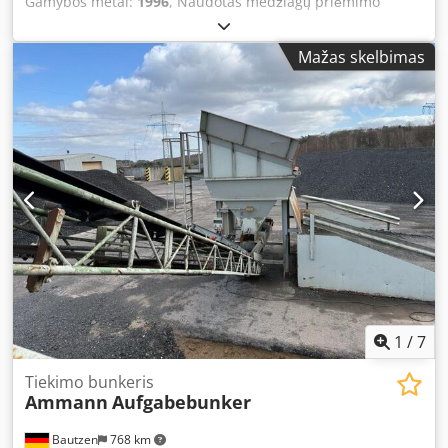
Gamybos metai:
1996
, Naudotas medžiagų priėmimo
bunkeris – iškroviamasis konvejeris Dodpfx Aszq S Avjkleck
– transportavimo konvejeris
Mažas skelbimas
1
/
7
Tiekimo bunkeris
Ammann
Aufgabebunker
Bautzen
768 km