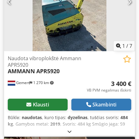
1
/
7
Naudota vibroplokštė Ammann
APR5920
AMMANN
APR5920
3 400 €
Gemert
1 270 km
VB PVM negalimas išskirti
Klausti
Skambinti
Būklė:
naudotas
, kuro tipas:
dyzelinas
, tuščias svoris:
484
kg
, Gamybos metai:
2019
, Svoris: 484 kg Smūgio jėga: 59
kN Dyzelinis variklis, 1 cilindras, „Hatz“ (1b40) Važiavimas į
priekį/atgal. Elektrinis užvedimas. Dcsdoxw H Hcepfx Aklsk