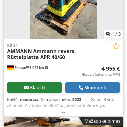
1
/
3
Kitas
AMMANN
Ammann revers.
Rüttelplatte APR 40/60
4 955 €
Passau
1 023 km
Fiksuota kaina plius PVM
Klausti
Skambinti
Būklė:
naudotas
, Gamybos metai:
2023
, ---- Galimi 3 vnt.
„Ammann“ vibravimo plokštė, judanti atbuline eiga,
modelis APR 40/60. Įranga: 100563147 Pagaminimo metai:
2023 Dedpozkzzbofx Akljck „Ammann“ vibravimo plokštė,
Mažas skelbimas
judanti atbuline eiga, modelis APR 40/60. Įranga: