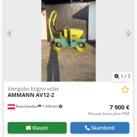
1
/
7
Viengubo būgno volas
AMMANN
AV12-2
7 900 €
Ratschendorf
1 094 km
Fiksuota kaina plius PVM
Klausti
Skambinti