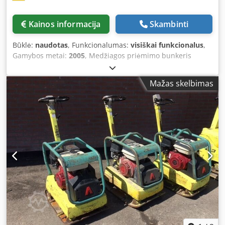
Kainos informacija
Skambinti
Būklė:
naudotas
, Funkcionalumas:
visiškai funkcionalus
,
Gamybos metai:
2005
, Medžiagos priėmimo bunkeris
Tinklelio grotelės Ištraukimo konvejeris Dcjdpfxszq Szre
Aklok 12 m ilgio konvejeris su 650 mm pločio juosta.
Mažas skelbimas