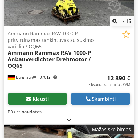
1
/
15
Ammann Rammax RAV 1000-P
pritvirtinamas tankintuvas su sukimo
varikliu / OQ65
Ammann
Rammax RAV 1000-P
Anbauverdichter Drehmotor /
OQ65
12 890 €
Burghaun
1 070 km
Fiksuota kaina plius PVM
Klausti
Skambinti
Būklė:
naudotas
,
Mažas skelbimas