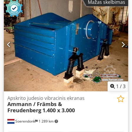
Mažas skelbimas
Plokštės plotis: 60 cm Kaina už vienetą: 3 400 € (be PVM)
Turime sandėlyje!
1
/
3
Apskrito judesio vibracinis ekranas
Ammann / Främbs &
Freudenberg
1.400 x 3.000
Soerendonk
1 289 km