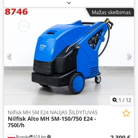
Mažas skelbimas
1
/
12
Nilfisk MH 5M E24 NAUJAS ŠILDYTUVAS
Nilfisk Alto
MH 5M-150/750 E24 -
750l/h
2 300 €
Brzesko
619 km