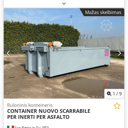
kuras:
dyzelinas
, Gamybos metai:
2019
,
Mažas skelbimas
1
/
9
Ruloninis konteineris
CONTAINER NUOVO SCARRABILE
PER INERTI PER ASFALTO
San Pietro in Gu' (PD)