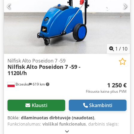
1
/
10
Nilfisk Alto Poseidon 7 -59
Nilfisk
Alto Poseidon 7 -59 -
1120l/h
1 250 €
Brzesko
619 km
Fiksuota kaina plius PVM
Klausti
Skambinti
Būklė:
dilaminuotas dirbtuvėje (naudotas)
,
Funkcionalumas:
visiškai funkcionalus
, darbinis slėgis:
170 juosta
, aukšto slėgio žarnos ilgis:
10 000 mm
, tuščias