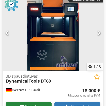
1
/
8
3D spausdintuvas
DynamicalTools
DT60
18 000 €
Borken
1 181 km
Fiksuota kaina plius PVM