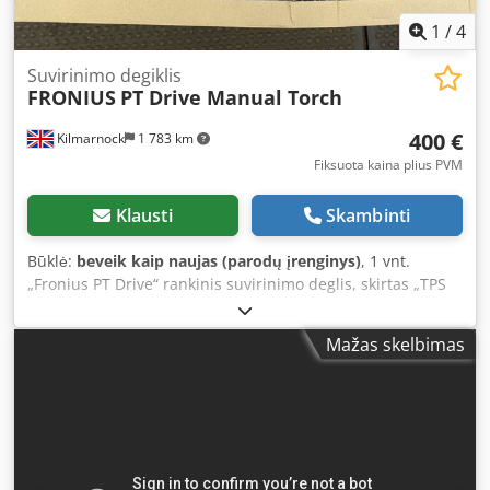
1
/
4
Suvirinimo degiklis
FRONIUS
PT Drive Manual Torch
400 €
Kilmarnock
1 783 km
Fiksuota kaina plius PVM
Klausti
Skambinti
Būklė:
beveik kaip naujas (parodų įrenginys)
, 1 vnt.
„Fronius PT Drive“ rankinis suvirinimo deglis, skirtas „TPS
4000/5000“ serijos aparatams. 4 047 375.000. Kompaktiškas
planetinis reduktorius. Aušinamas vandeniu. Chsdpotqu
Mažas skelbimas
Nrsfx Ai Soa Kaklelis gali būti tiekiamas už papildomą
mokestį. Nenaudotas, parduodamas kaip senas sandėlio
likutis. Prieinami ir kiti „Fronius“ degliai. Dėl išsamesnės
informacijos kreipkitės. Pristatymas į kainą neįskaičiuotas.