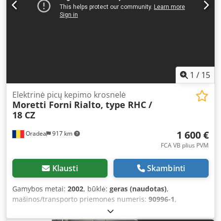
1
/
15
Elektrinė picų kepimo krosnelė
Moretti Forni
Rialto, type RHC /
18 CZ
1 600 €
Oradea
917 km
FCA VB plius PVM
Klausti
Skambinti
Gamybos metai:
2002
, būklė:
geras (naudotas)
,
mašinos/transporto priemonės numeris:
90996-1
,
Pizzaeletroden Ofen Marke: Moretti Forni Rialto, Typ RHC /
18 CZ Baujahr: 2002 Seriennummer: 90996-1 Pizzaofen mit