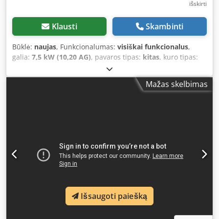
išskirti
Klausti
Skambinti
Būklė:
naujas
, Funkcionalumas:
visiškai funkcionalus
,
galia:
7,5 kW (10,20 AG)
, pavaros tipas:
kitas
, kuro tipas:
dyzelinas
, tuščias svoris:
850 kg
, emisijos klasė:
nėra
,
stiebo tipas:
kitas
, stabdžiai:
kitas
, Gamybos metai:
2026
,
Mažas skelbimas
Įranga:
visų varančiųjų ratų pavara, žemas triukšmo
lygis
, TICAB asfalto duobių remonto kompleksas MIRA-3 |
Profesionali remontavimo įranga TICAB MIRA-3 asfalto
duobių remonto kompleksas – tai ne tik įrenginys, bet ir
pilnas, pelningas sprendimas greitam, ilgaamžiam ir
profesionaliam asfalto remontui. Sukurtas rangovams ir
savivaldybėms, kurios vertina efektyvumą bei ilgalaikius
rezultatus, MIRA-3 leidžia atlikti daugiau darbų per
trumpesnį laiką, mažinant medžiagų nuostolius ir
eksploatacines išlaidas. Jeigu norite didinti produktyvumą,
pagerinti remonto kokybę ir prailginti dangos tarnavimo
Išsaugoti paiešką
laiką – MIRA-3 yra jūsų konkurencinis pranašumas. Kodėl
verta investuoti į TICAB MIRA-3? ✅ Viskas viename –