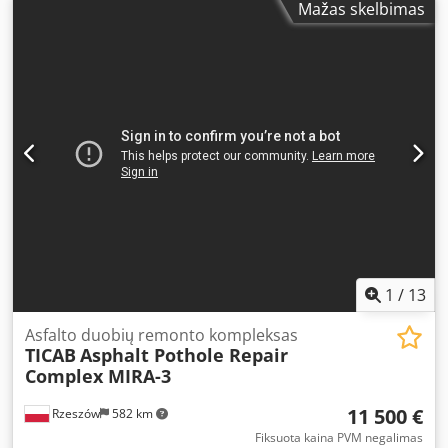
Mažas skelbimas
1
/
13
Asfalto duobių remonto kompleksas
TICAB
Asphalt Pothole Repair
Complex MIRA-3
11 500 €
Rzeszów
582 km
Fiksuota kaina PVM negalimas