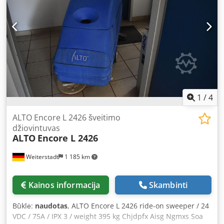
1
/
4
ALTO Encore L 2426 šveitimo
džiovintuvas
ALTO
Encore L 2426
Weiterstadt
1 185 km
Kainos informacija
Skambinti
Būklė:
naudotas
, ALTO Encore L 2426 ride-on sweeper / 24
VDC / 75A / IPX 3 / weight 395 kg Chjdpfx Aisg Ngmxs Soa