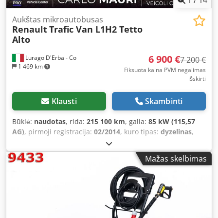
Aukštas mikroautobusas
Renault
Trafic Van L1H2 Tetto
Alto
6 900 €
Lurago D'Erba - Co
7 200 €
1 469 km
Fiksuota kaina PVM negalimas
išskirti
Klausti
Skambinti
Būklė:
naudotas
, rida:
215 100 km
, galia:
85 kW (115,57
AG)
, pirmoji registracija:
02/2014
, kuro tipas:
dyzelinas
,
didžiausias leistinas svoris:
1 080 kg
, bendras svoris:
2 900
kg
, spalva:
balta
, pavaros tipas:
mechaninis
, emisijos
Mažas skelbimas
klasė:
Euro 5
, sėdimų vietų skaičius:
3
, krovimo vietos ilgis:
2 400 mm
, krovos erdvės aukštis:
1 800 mm
, Gamybos
metai:
2014
,