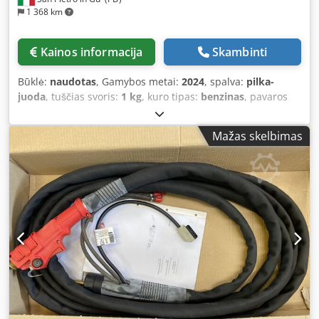
1 368 km
Kainos informacija
Skambinti
Būklė:
naudotas
, Gamybos metai:
2024
, spalva:
pilka-
juoda
, tuščias svoris:
1 kg
, kuro tipas:
benzinas
, pavaros
tipas:
mechaninis
,
Mažas skelbimas