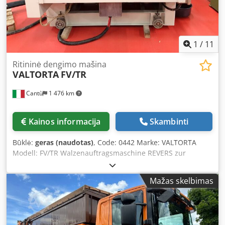
1
/
11
Ritininė dengimo mašina
VALTORTA
FV/TR
Cantù
1 476 km
Kainos informacija
Skambinti
Būklė:
geras (naudotas)
, Code: 0442 Marke: VALTORTA
Modell: FV/TR Walzenauftragsmaschine REVERS zur
Rollbeschichtung von Grundierungen und UV-Decklacken
Förderbandsystem mit automatischer Zentrierung zur
Mažas skelbimas
Spurhaltung des Bandes Arbeitsbreite: 1300 mm
Arbeitstischhöhe ab Boden: 900 mm Csdpfju T Hbwox Ai
Soha Arbeitshöhe: 1–180 mm 1 rakelbeschichtete
Auftragswalze, Durchmesser 240 mm 1 Dosiereinheit mit