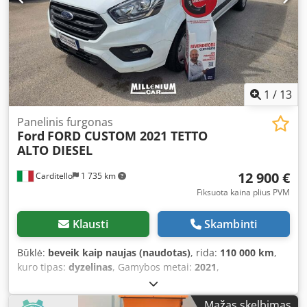
1
/
13
Panelinis furgonas
Ford
FORD CUSTOM 2021 TETTO
ALTO DIESEL
12 900 €
Carditello
1 735 km
Fiksuota kaina plius PVM
Klausti
Skambinti
Būklė:
beveik kaip naujas (naudotas)
, rida:
110 000 km
,
kuro tipas:
dyzelinas
, Gamybos metai:
2021
,
Mažas skelbimas