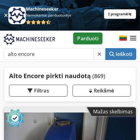
Machineseeker
Į programėlę
Nemokamai parduotuvėje
Parduoti
Ieškoti
Alto Encore pirkti naudotą
(869)
Filtras
Reikšmė
Mažas skelbimas