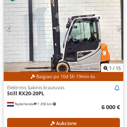
kg Dodpfjzrgh Aex Abljkr Naudingosios apkrovos centras:
600 mm Kėlimo aukštis: 4 010 mm Bendras aukštis: 2 910
mm Šakių ilgis: 1 800 mm Šakių plotis: 150 mm Šakių
storis: 70 mm Šakių laikiklio plotis: 2 000 mm MAŠINOS
CHARAKTERISTIKOS Variklio tipas: Dyzelinis Stiebo tipas:
Standartinis Matmenys ir svoris Matmenys (ilgis x plotis x
aukštis): 3 550 x 2 000 x 2 910 mm Svoris: 12 270 kg
Priekinės padangos: „Superelastik“, 8,25-15 Galinės
padangos: „Superelastik“, 8,25-15 Eksploatavimo valandos:
16 584 val.
1
/
15
Baigiasi po
10
d
5
h
19
min
4
s
Elektrinis šakinis krautuvas
Still
RX20-20PL
Nyderlandai
1 268 km
6 000 €
Aukcione