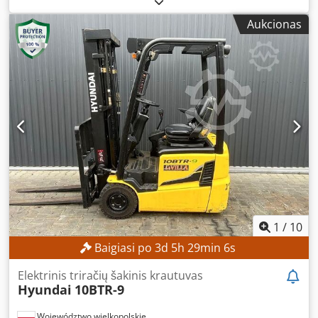
1 330 mm
, stiebo tipas:
triplex
, statybinis aukštis:
1 975
Aukcionas
mm
, Nėra minimalios kainos – garantuojamas pardavimas
už aukščiausią pasiūlymą! TECHNINĖS CHARAKTERISTIKOS
Keltuvės talpa: 2 000 kg Kėlimo aukštis: 4 300 mm Laisvasis
kėlimo aukštis: 1 330 mm Bendras aukštis: 1 975 mm
ĮRANGO CHARAKTERISTIKOS Kuro tipas: dujos Stiebo tipas:
trigubas Dsdpozrgddefx Ablokr ISO klasė: 2 Keltuvės talpos
diapazonas, ISO klasė 2: 1 000–2 500 kg ĮRANGA 3-iasis
vožtuvas Išorinė nuoroda: SL15670SLO
1
/
10
Baigiasi po
3
d
5
h
29
min
4
s
Elektrinis triračių šakinis krautuvas
Hyundai
10BTR-9
Województwo wielkopolskie