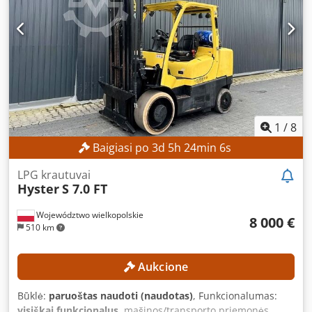
ĮRANGO SPECIFIKACIJOS Stiebo tipas: Simplex ISO klasė: 4
(5 000–10 000 kg) Variklio tipas: vidaus degimo Bendras
aukštis: 3 600 mm ĮRANGA Šoninis poslinkis Šakių
reguliavimo įrenginys Šildytuvas Pilna kabina Išorinis
identifikatorius: SL13276SP
1
/
8
Baigiasi po
3
d
5
h
24
min
4
s
LPG krautuvai
Hyster
S 7.0 FT
Województwo wielkopolskie
8 000 €
510 km
Aukcione
Būklė:
paruoštas naudoti (naudotas)
, Funkcionalumas:
visiškai funkcionalus
, mašinos/transporto priemonės