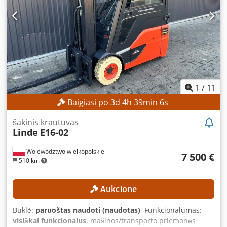
Pradinis kėlimas Įkroviklis Išorinė nuoroda: SL1145SP
1
/
11
Baigiasi po
3
d
4
h
39
min
4
s
šakinis krautuvas
Linde
E16-02
Województwo wielkopolskie
7 500 €
510 km
Aukcione
Būklė:
paruoštas naudoti (naudotas)
, Funkcionalumas:
visiškai funkcionalus
, mašinos/transporto priemonės