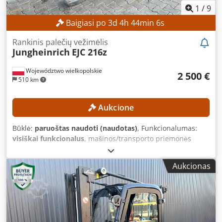
1
/
9
Baigiasi po
3
d
4
h
44
min
4
s
Rankinis palečių vežimėlis
Jungheinrich
EJC 216z
Województwo wielkopolskie
2 500 €
510 km
Aukcione
Būklė:
paruoštas naudoti (naudotas)
, Funkcionalumas:
visiškai funkcionalus
, mašinos/transporto priemonės
numeris:
90621285
, Gamybos metai:
2021
, veikimo
valandos:
560 h
, kėlimo aukštis:
2 800 mm
, statybinis
Aukcionas
aukštis:
1 950 mm
, Nėra minimalios kainos – garantuotas
pardavimas už aukščiausią pasiūlymą! TECHNINĖS
SPECIFIKACIJOS Kėlimo aukštis: 2 800 mm Bendras aukštis:
1 950 mm ĮRANGO SPECIFIKACIJOS Stiebo tipas:
standartinis stiebas Baterijos tipas: ličio jonų baterija
Darbo valandos: 560 val. Dksdpfozrlw Aox Ablor ĮRANGA