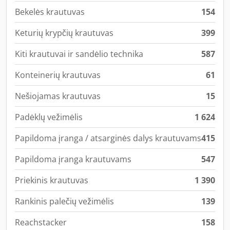
Bekelės krautuvas
154
Keturių krypčių krautuvas
399
Kiti krautuvai ir sandėlio technika
587
Konteinerių krautuvas
61
Nešiojamas krautuvas
15
Padėklų vežimėlis
1 624
Papildoma įranga / atsarginės dalys krautuvams
415
Papildoma įranga krautuvams
547
Priekinis krautuvas
1 390
Rankinis palečių vežimėlis
139
Reachstacker
158