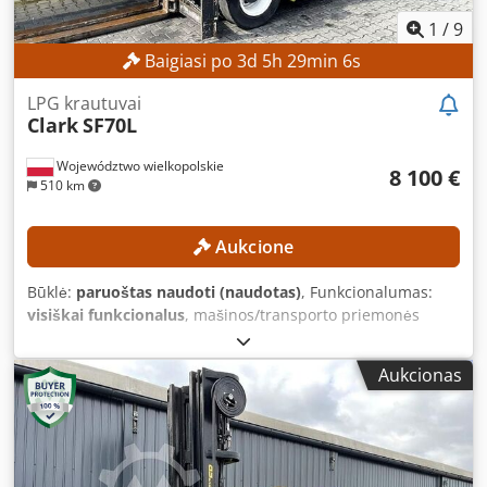
1
/
9
Baigiasi po
3
d
5
h
29
min
4
s
LPG krautuvai
Clark
SF70L
Województwo wielkopolskie
8 100 €
510 km
Aukcione
Būklė:
paruoštas naudoti (naudotas)
, Funkcionalumas:
visiškai funkcionalus
, mašinos/transporto priemonės
numeris:
CMP570L-0016-6883KF
, Gamybos metai:
2000
,
veikimo valandos:
7 005 h
, keliamoji galia:
7 000 kg
, kėlimo
Aukcionas
aukštis:
5 000 mm
, kuro tipas:
dujos
, stiebo tipas:
simpleksas
, statybinis aukštis:
3 600 mm
, Nėra minimalios
kainos – garantuojamas pardavimas už aukščiausią
pasiūlytą kainą! TECHNINĖS SPECIFIKACIJOS Keltuvės talpa:
7 000 kg Kėlimo aukštis: 5 000 mm Dedpfx Ajzrgcyoblokr