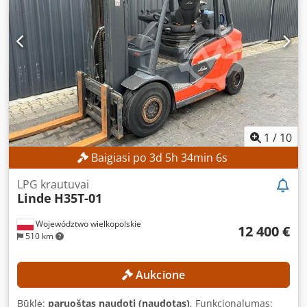
500 kg Kėlimo aukštis: 3 450 mm APIE ĮRENGINĮ Degalų
tipas: dyzelinas Stiebo tipas: paprastas ISO klasė: 2 (1000–
2500 kg) Konstrukcinis aukštis: 2 377 mm ĮRANGA Šoninis
stumtuvas 3-iasis hidraulinis vožtuvas Dkodpfx
Aozrgbpebljr Išorinis identifikatorius: SL12069SP
1
/
10
Baigiasi po
3
d
5
h
34
min
4
s
LPG krautuvai
Linde
H35T-01
Województwo wielkopolskie
12 400 €
510 km
Aukcione
Būklė:
paruoštas naudoti (naudotas)
, Funkcionalumas: