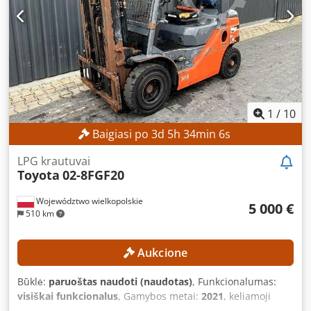
1
/
10
Baigiasi po
3
d
5
h
34
min
4
s
LPG krautuvai
Toyota
02-8FGF20
Województwo wielkopolskie
5 000 €
510 km
Aukcione
Būklė:
paruoštas naudoti (naudotas)
, Funkcionalumas:
visiškai funkcionalus
, Gamybos metai:
2021
, keliamoji
galia:
2 000 kg
, kėlimo aukštis:
4 300 mm
, laisvas kėlimas: