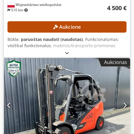
Województwo wielkopolskie
4 500 €
510 km
Aukcione
Būklė:
paruoštas naudoti (naudotas)
, Funkcionalumas:
visiškai funkcionalus
, mašinos/transporto priemonės
numeris:
FN578418
, Gamybos metai:
2018
, veikimo
valandos:
14 745 h
, keliamoji galia:
3 000 kg
, kėlimo
Aukcionas
aukštis:
3 500 mm
, stiebo tipas:
simpleksas
, Įranga:
šoninis poslinkis
, Minimalios kainos nėra – garantuojamas
pardavimas už aukščiausią pasiūlytą kainą! TECHNINĖS
CHARAKTERISTIKOS Keltuvės talpa: 3 000 kg Kėlimo
aukštis: 3 500 mm Bendras aukštis: 2 422 mm Krovinių
svorio centro atstumas: 600 mm MAŠINŲ
CHARAKTERISTIKOS Dkedpfx Abezrgb Nslor Stiebo tipas:
Simplex Degalų tipas: Elektrinis Nominali galia: 12 kW ISO
klasė: 3 (2 500–4 999 kg) Akumuliatoriaus įtampa: 80 V
Eksploatavimo valandos: 14 745 val. ĮRANGA Šoninis
poslinkis 3-iasis vožtuvas 4-asis vožtuvas Šildytuvas Visa
kabina Išorinė nuoroda: SL14251