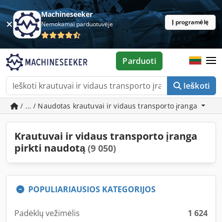
Machineseeker
Į programėlę
Nemokamai parduotuvėje
Parduoti
Ieškoti
/ ... / Naudotas krautuvai ir vidaus transporto įranga
Krautuvai ir vidaus transporto įranga
pirkti naudotą
(9 050)
POPULIARIAUSIOS KATEGORIJOS
Padėklų vežimėlis
1 624