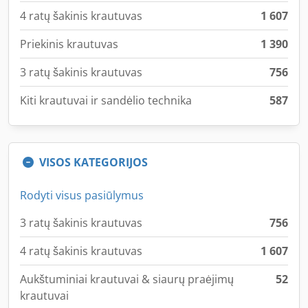
4 ratų šakinis krautuvas
1 607
Priekinis krautuvas
1 390
3 ratų šakinis krautuvas
756
Kiti krautuvai ir sandėlio technika
587
VISOS KATEGORIJOS
Rodyti visus pasiūlymus
3 ratų šakinis krautuvas
756
4 ratų šakinis krautuvas
1 607
Aukštuminiai krautuvai & siaurų praėjimų
52
krautuvai