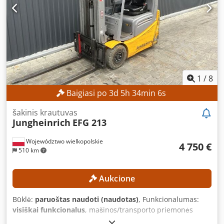
1
/
8
Baigiasi po
3
d
5
h
34
min
4
s
šakinis krautuvas
Jungheinrich
EFG 213
Województwo wielkopolskie
4 750 €
510 km
Aukcione
Būklė:
paruoštas naudoti (naudotas)
, Funkcionalumas:
visiškai funkcionalus
, mašinos/transporto priemonės
numeris:
FN651047
, Gamybos metai:
2021
, veikimo