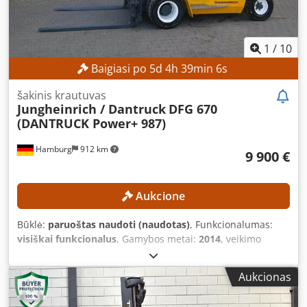
4-asis vožtuvas Pilna kabina Kabinos šildytuvas Vamzdžių
linijų paruošimas
1
/
10
Baigiasi po
5
d
4
h
39
min
4
s
šakinis krautuvas
Jungheinrich / Dantruck
DFG 670
(DANTRUCK Power+ 987)
Hamburg
912 km
9 900 €
Aukcione
Būklė:
paruoštas naudoti (naudotas)
, Funkcionalumas:
visiškai funkcionalus
, Gamybos metai:
2014
, veikimo
valandos:
16 584 h
, keliamoji galia:
6 590 kg
, kėlimo
aukštis:
4 010 mm
, statybinis aukštis:
2 910 mm
, šakių
Aukcionas
laikiklio plotis:
2 000 mm
, šakių ilgis:
1 800 mm
,
TECHNINĖS CHARAKTERISTIKOS Kelties pajėgumas: 6 590