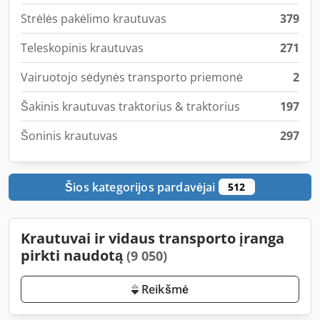
Strėlės pakėlimo krautuvas
379
Teleskopinis krautuvas
271
Vairuotojo sėdynės transporto priemonė
2
Šakinis krautuvas traktorius & traktorius
197
Šoninis krautuvas
297
Šios kategorijos pardavėjai
512
Krautuvai ir vidaus transporto įranga
pirkti naudotą
(9 050)
Reikšmė