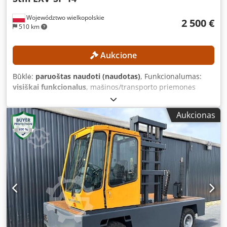
Województwo wielkopolskie
2 500 €
510 km
Aukcione
Būklė:
paruoštas naudoti (naudotas)
, Funkcionalumas:
visiškai funkcionalus
, mašinos/transporto priemonės
numeris:
F20325Y00782
, Gamybos metai:
2021
, veikimo
valandos:
2 044 h
, keliamoji galia:
1 400 kg
, kėlimo aukštis:
Aukcionas
4 802 mm
, laisvas kėlimas:
1 545 mm
, kuro tipas:
elektrinis
, stiebo tipas:
triplex
, Nėra minimalios kainos –
garantuotas pardavimas už aukščiausią pasiūlymą!
TECHNINĖS SPECIFIKACIJOS Krovumo talpa: 1400 kg
Pakėlimo aukštis: 4802 mm Laisvas pakėlimo aukštis: 1545
mm ĮRANGO SPECIFIKACIJOS Stiebo tipas: triplex
Dodpfozrgbcsx Abljkr Variklio tipas: elektrinis Baterijos
įtampa: 24 V Bendras aukštis: 2065 mm Išorinė nuoroda:
SL10235SP