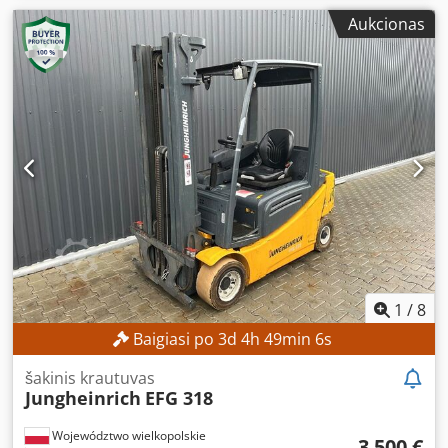
Aukcionas
1
/
8
Baigiasi po
3
d
4
h
49
min
4
s
šakinis krautuvas
Jungheinrich
EFG 318
Województwo wielkopolskie
3 500 €