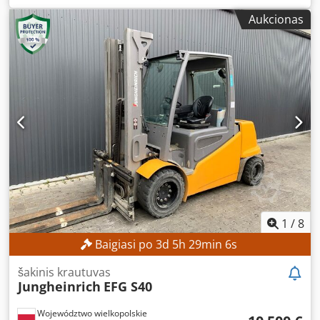
valandos:
17 268 h
, kėlimo aukštis:
4 700 mm
, laisvas
Aukcionas
kėlimas:
1 535 mm
, stiebo tipas:
triplex
, statybinis aukštis:
2 125 mm
, Įranga:
šoninis poslinkis
, Nėra minimalios
kainos – garantuotas pardavimas už didžiausią pasiūlymą!
TECHNINĖS CHARAKTERISTIKOS Pakėlimo aukštis: 4700
mm Bendras aukštis: 2125 mm Laisvas pakėlimo aukštis:
1535 mm MAŠINOS CHARAKTERISTIKOS Dkodpszrlv Esfx
Abler Stiebo tipas: trigubo stiebo su laisvu pakėlimu
Baterijos įtampa: 48 V Baterijos talpa: 500 Ah Darbo
valandos: 17 268 val. ĮRANGA Šoninis poslinkis Baterija
Įkroviklis Išorinė nuoroda: SL12191SP
1
/
8
Baigiasi po
3
d
5
h
29
min
4
s
šakinis krautuvas
Jungheinrich
EFG S40
Województwo wielkopolskie