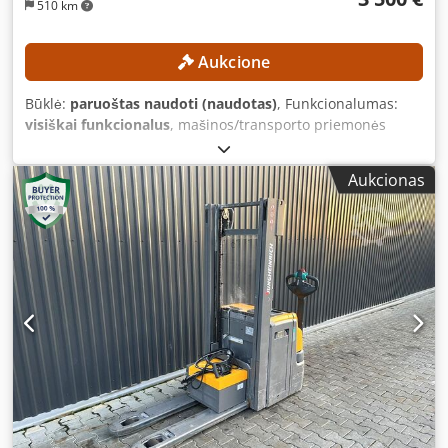
510 km
Aukcione
Būklė:
paruoštas naudoti (naudotas)
, Funkcionalumas:
visiškai funkcionalus
, mašinos/transporto priemonės
numeris:
FN498167
, Gamybos metai:
2015
, veikimo
valandos:
15 254 h
, kėlimo aukštis:
4 700 mm
, laisvas
Aukcionas
kėlimas:
1 490 mm
, stiebo tipas:
triplex
, statybinis aukštis:
2 132 mm
, Nėra minimalios kainos – garantuojamas
pardavimas už didžiausią kainą! TECHNINĖS
SPECIFIKACIJOS Didžiausias iškėlimo aukštis: 1490 mm
Iškėlimo aukštis: 4700 mm Bendras aukštis: 2132 mm
APLINKOS INFORMACIJA Stiebo tipas: trigubo tipo
Dsdpfszrlxgjx Ablekr Akumuliatoriaus įtampa: 48 V
Akumuliatoriaus talpa: 625 Ah Akumuliatoriaus
pagaminimo metai: 2015 m. Hidrauliniai vožtuvai: 3-iasis/4-
asis vožtuvas ant šakių laikiklio Eksploatavimo valandos: 15
254 val. ĮRANGA Trigubo tipo stiebas su didžiausiu iškėlimo
aukščiu 3-iasis/4-asis hidraulinis vožtuvas ant šakių
laikiklio Įkroviklis Išorinė nuoroda: SL9789SP