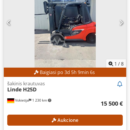
TECHNINĖS SPECIFIKACIJOS Keltinumas: 5 000 kg
Dksdpfozrgaxex Ablor Kėlimo aukštis: 4 530 mm MAŠINOS
SPECIFIKACIJOS Degalų tipas: dyzelinas Stiebo tipas:
simplex ISO klasė: 3 (2 500–4 999 kg) Bendras aukštis: 3 100
mm ĮRANGA Uždaros kabinos tipas Išorinis identifikatorius:
SLO036
1
/
8
Baigiasi po
3
d
5
h
9
min
4
s
šakinis krautuvas
Linde
H25D
Vokietija
1 230 km
15 500 €
Aukcione