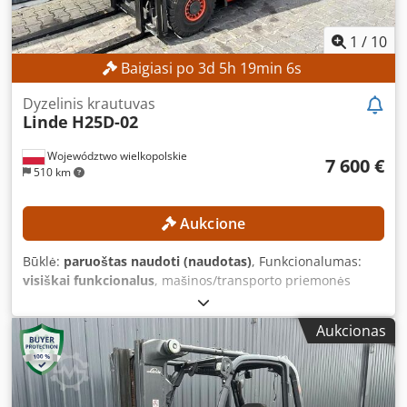
1
/
10
Baigiasi po
3
d
5
h
19
min
4
s
Dyzelinis krautuvas
Linde
H25D-02
Województwo wielkopolskie
7 600 €
510 km
Aukcione
Būklė:
paruoštas naudoti (naudotas)
, Funkcionalumas:
visiškai funkcionalus
, mašinos/transporto priemonės
numeris:
H2X392H00704
, Gamybos metai:
2017
, veikimo
valandos:
13 718 h
, keliamoji galia:
2 500 kg
, kėlimo
Aukcionas
aukštis:
3 450 mm
, kuro tipas:
dyzelinas
, stiebo tipas:
simpleksas
, statybinis aukštis:
2 377 mm
, Nėra minimalios
kainos – garantuotas pardavimas už aukščiausią
pasiūlymą! TECHNINĖS SPECIFIKACIJOS Keltuvės talpa: 2