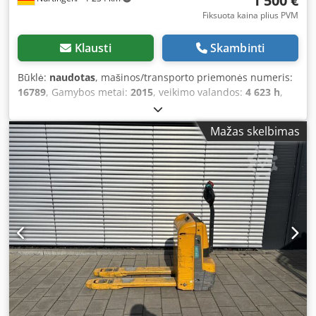
1 500 €
Fiksuota kaina plius PVM
Klausti
Skambinti
Būklė:
naudotas
, mašinos/transporto priemonės numeris:
16789
, Gamybos metai:
2015
, veikimo valandos:
4 623 h
,
keliamoji galia:
2 000 kg
, kėlimo aukštis:
200 mm
, apkrovos
centras:
600 mm
, kuro tipas:
elektrinis
, stiebo tipas:
kitas
,
Mažas skelbimas
statybinis aukštis:
1 320 mm
, akumuliatoriaus įtampa:
24
V
, bendras svoris:
551 kg
, 5054102 Serijos numeris:
98133436 Chedsyadxpepfx Adtsa Akumuliatoriaus
duomenys: 24 voltų