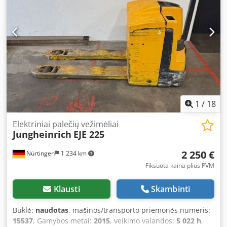
1
/
18
Elektriniai palečių vežimėliai
Jungheinrich
EJE 225
2 250 €
Nürtingen
1 234 km
Fiksuota kaina plius PVM
Klausti
Skambinti
Būklė:
naudotas
, mašinos/transporto priemonės numeris:
15537
, Gamybos metai:
2015
, veikimo valandos:
5 022 h
,