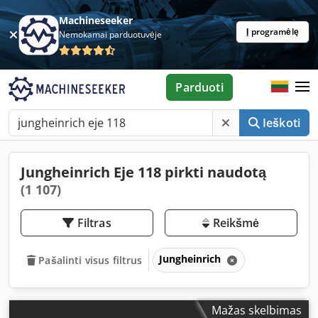
Machineseeker
Į programėlę
Nemokamai parduotuvėje
Parduoti
Ieškoti
Jungheinrich Eje 118 pirkti naudotą
(1 107)
Filtras
Reikšmė
Jungheinrich
Pašalinti visus filtrus
Mažas skelbimas