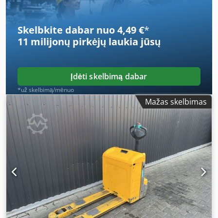
Skelbkite dabar nuo 4,49 €
*
11 milijonų pirkėjų
laukia jūsų
Įdėti skelbimą dabar
*už skelbimą/mėnuo
Mažas skelbimas