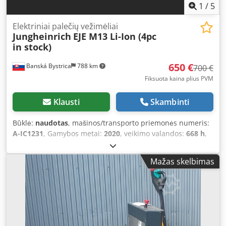
1
/
5
Elektriniai palečių vežimėliai
Jungheinrich
EJE M13 Li-Ion (4pc
in stock)
650 €
Banská Bystrica
788 km
700 €
Fiksuota kaina plius PVM
Klausti
Skambinti
Būklė:
naudotas
, mašinos/transporto priemonės numeris:
A-IC1231
, Gamybos metai:
2020
, veikimo valandos:
668 h
,
keliamoji galia:
1 300 kg
, apkrovos centras:
600 mm
, kuro
tipas:
elektrinis
, stiebo tipas:
kitas
, akumuliatoriaus
Mažas skelbimas
įtampa:
25,6 V
, šakių ilgis:
1 150 mm
, bendras svoris:
179
kg
, 5186962 Serijos numeris: 90551340 Baterijos
duomenys: ličio jonų baterija, 25,6 V / 50 Ah Cjdpfxezfgbvs
Adteha Galimas tarptautinis transportas / galima pristatyti
į užsienį.