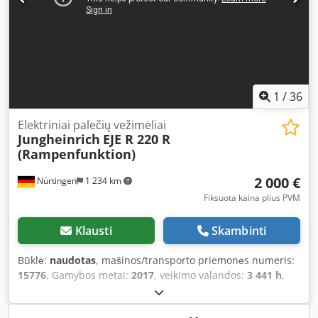
1
/
36
Elektriniai palečių vežimėliai
Jungheinrich
EJE R 220 R
(Rampenfunktion)
2 000 €
Nürtingen
1 234 km
Fiksuota kaina plius PVM
Klausti
Skambinti
Būklė:
naudotas
, mašinos/transporto priemonės numeris:
15776
, Gamybos metai:
2017
, veikimo valandos:
3 441 h
,
keliamoji galia:
2 000 kg
, apkrovos centras:
600 mm
, kuro
tipas:
elektrinis
, stiebo tipas:
kitas
, statybinis aukštis: