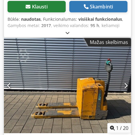
Klausti
Skambinti
Būklė:
naudotas
, Funkcionalumas:
visiškai funkcionalus
,
Gamybos metai:
2017
, veikimo valandos:
95 h
, keliamoji
galia:
1 800 kg
, kėlimo aukštis:
1 660 mm
, kuro tipas:
elektrinis
, stiebo tipas:
simpleksas
, statybinis aukštis:
Mažas skelbimas
1 350 mm
, pavaros tipas:
Elektro
, Aukšto pakėlimo
vežimėlis Stiebo tipas: standartinis Pavaros dėžė:
automatinė Būklė: kaip naujas Techninė būklė: labai gera
Priekinių padangų tipas: poliuretanas Priekinių padangų
būklė: 80–100 % Chodpozpb H Iofx Adtea Galinio padangų
tipas: poliuretanas Galinio padangų būklė: 80–100 %
Akumuliatoriaus įtampa: 24 V Aprašymas: nurodyta kaina
galioja įskaičiuojant naują UVV patikrinimą. Įranga yra kaip
nauja. Už papildomą mokestį galima įsigyti naują
akumuliatorių. Esame oficialūs „Jungheinrich“ partneriai.
Mielai suorganizuosime jums ekonomišką transportą.
Nuoma su galimybe išpirkti yra įmanoma. CE sertifikatas.
1
/
20