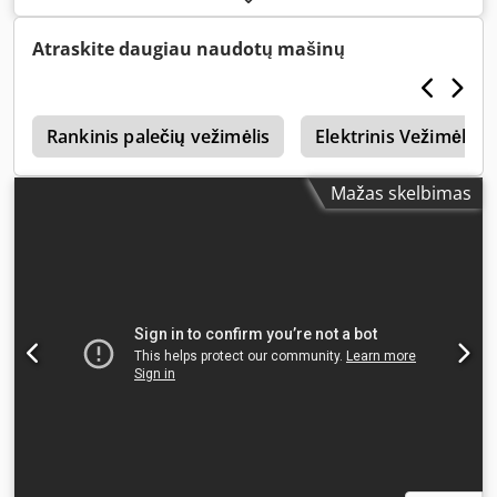
tipas:
kitas
, 5186955 Chjdpozfgcaofx Adtoa Serijos
numeris: FN974327 Galimas tarptautinis transportas /
Atraskite daugiau naudotų mašinų
teikiamos tarptautinės pristatymo paslaugos.
e
Rankinis palečių vežimėlis
Elektrinis Vežimėlis
Mažas skelbimas