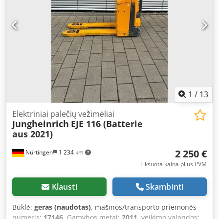
1
/
13
Elektriniai palečių vežimėliai
Jungheinrich
EJE 116 (Batterie
aus 2021)
2 250 €
Nürtingen
1 234 km
Fiksuota kaina plius PVM
Klausti
Skambinti
Būklė:
geras (naudotas)
, mašinos/transporto priemonės
numeris:
17146
, Gamybos metai:
2011
, veikimo valandos: