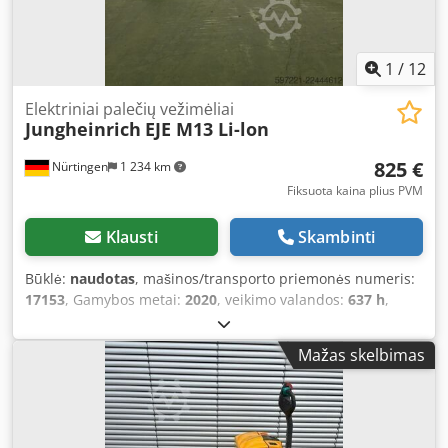
1
/
12
Elektriniai palečių vežimėliai
Jungheinrich
EJE M13 Li-lon
825 €
Nürtingen
1 234 km
Fiksuota kaina plius PVM
Klausti
Skambinti
Būklė:
naudotas
, mašinos/transporto priemonės numeris:
17153
, Gamybos metai:
2020
, veikimo valandos:
637 h
,
keliamoji galia:
1 300 kg
, kėlimo aukštis:
220 mm
, kuro
tipas:
elektrinis
, stiebo tipas:
kitas
, statybinis aukštis:
Mažas skelbimas
1 270 mm
, akumuliatoriaus įtampa:
24 V
, šakių ilgis:
1 150
mm
, bendras svoris:
219 kg
, 5227588 Codpfjzp Twfjx
Adtsha Serijos numeris: FN963625 Akumuliatoriaus
specifikacijos: 24 V