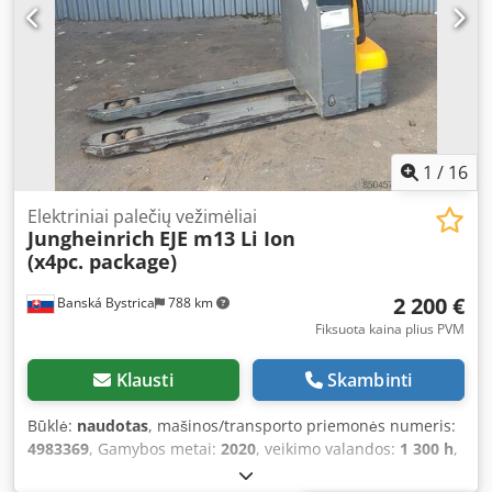
1
/
16
Elektriniai palečių vežimėliai
Jungheinrich
EJE m13 Li Ion
(x4pc. package)
2 200 €
Banská Bystrica
788 km
Fiksuota kaina plius PVM
Klausti
Skambinti
Būklė:
naudotas
, mašinos/transporto priemonės numeris:
4983369
, Gamybos metai:
2020
, veikimo valandos:
1 300 h
,
keliamoji galia:
1 300 kg
, kuro tipas:
elektrinis
, stiebo