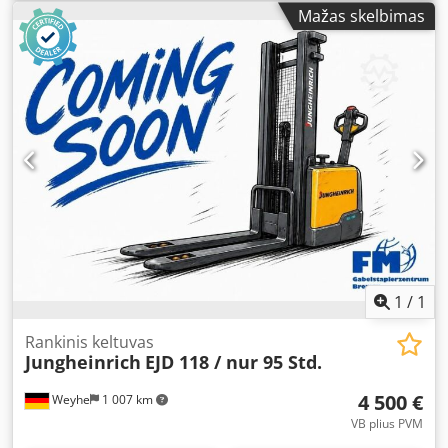
tipas:
kitas
, Galimas tarptautinis transportas / teikiamos
Mažas skelbimas
tarptautinio pristatymo paslaugos. Cjdpfxjxitnwj Adtsha
1
/
1
Rankinis keltuvas
Jungheinrich
EJD 118 / nur 95 Std.
4 500 €
Weyhe
1 007 km
VB plius PVM