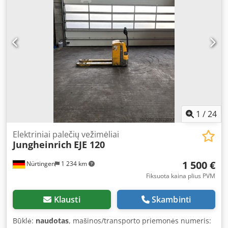
24 V, 2TPzS, 250 Ah (pagamintas 2019 m.) Csdoyk N Iqopfx
Adteha
1
/
24
Elektriniai palečių vežimėliai
Jungheinrich
EJE 120
1 500 €
Nürtingen
1 234 km
Fiksuota kaina plius PVM
Klausti
Skambinti
Būklė:
naudotas
, mašinos/transporto priemonės numeris: