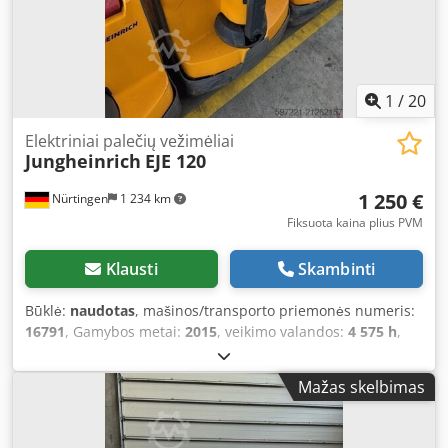
1
/
20
Elektriniai palečių vežimėliai
Jungheinrich
EJE 120
1 250 €
Nürtingen
1 234 km
Fiksuota kaina plius PVM
Klausti
Skambinti
Būklė:
naudotas
, mašinos/transporto priemonės numeris:
16791
, Gamybos metai:
2015
, veikimo valandos:
4 575 h
,
keliamoji galia:
2 000 kg
, kėlimo aukštis:
200 mm
, apkrovos
centras:
600 mm
, kuro tipas:
elektrinis
, stiebo tipas:
kitas
,
Mažas skelbimas
statybinis aukštis:
1 320 mm
, akumuliatoriaus įtampa:
24
V
, šakių ilgis:
1 150 mm
, bendras svoris:
551 kg
, 5078336
Serijos numeris: 98133439 Informacija apie akumuliatorių: