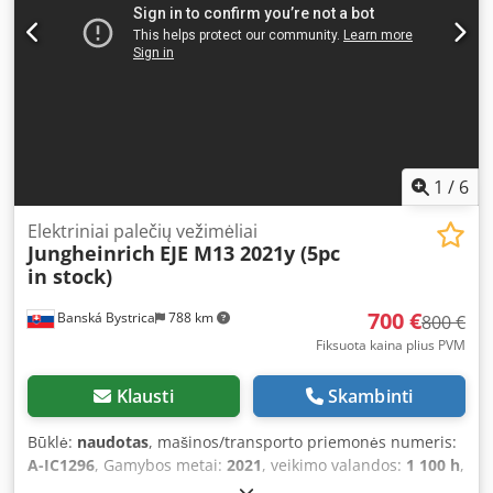
1
/
6
Elektriniai palečių vežimėliai
Jungheinrich
EJE M13 2021y (5pc
in stock)
700 €
Banská Bystrica
788 km
800 €
Fiksuota kaina plius PVM
Klausti
Skambinti
Būklė:
naudotas
, mašinos/transporto priemonės numeris:
A-IC1296
, Gamybos metai:
2021
, veikimo valandos:
1 100 h
,
keliamoji galia:
1 300 kg
, kuro tipas:
elektrinis
, stiebo