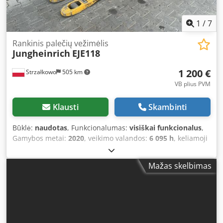
1
/
7
Rankinis palečių vežimėlis
Jungheinrich
EJE118
1 200 €
Strzałkowo
505 km
VB plius PVM
Klausti
Skambinti
Būklė:
naudotas
, Funkcionalumas:
visiškai funkcionalus
,
Gamybos metai:
2020
, veikimo valandos:
6 095 h
, keliamoji
galia:
1 800 kg
, kuro tipas:
elektrinis
, pavaros tipas:
Elektro
, Žemagrindis krautuvas Būklė: Paruoštas
Mažas skelbimas
naudojimui ir visiškai veikiantis Techninė būklė: gera
Akumuliatoriaus įtampa: 24V Chodpfoy Iiztjx Adtsa
Akumuliatoriaus tipas: gelinis