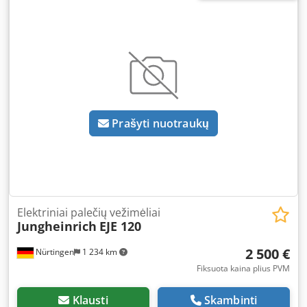
V
, šakių ilgis:
1 150 mm
, bendras svoris:
305 kg
, 5087127
Chsdpfx Aeynu Iqedtja Serijos numeris: 98253791
Akumuliatoriaus duomenys: 24 V, 2PzB, 150 Ah (2019 m.)
Prašyti nuotraukų
Elektriniai palečių vežimėliai
Jungheinrich
EJE 120
2 500 €
Nürtingen
1 234 km
Fiksuota kaina plius PVM
Klausti
Skambinti