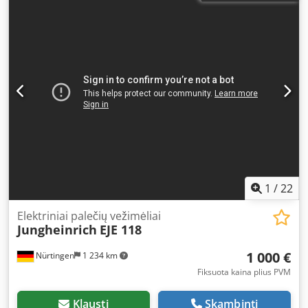
1
/
22
Elektriniai palečių vežimėliai
Jungheinrich
EJE 118
1 000 €
Nürtingen
1 234 km
Fiksuota kaina plius PVM
Klausti
Skambinti