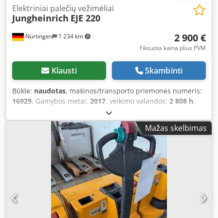
Elektriniai palečių vežimėliai
Jungheinrich
EJE 220
2 900 €
Nürtingen
1 234 km
Fiksuota kaina plius PVM
Klausti
Skambinti
Būklė:
naudotas
, mašinos/transporto priemonės numeris:
16929
, Gamybos metai:
2017
, veikimo valandos:
2 808 h
,
keliamoji galia:
2 000 kg
, kėlimo aukštis:
220 mm
, apkrovos
centras:
600 mm
, kuro tipas:
elektrinis
, stiebo tipas:
kitas
,
Mažas skelbimas
statybinis aukštis:
1 300 mm
, akumuliatoriaus įtampa:
24
V
, šakių ilgis:
1 150 mm
, bendras svoris:
563 kg
, 5112784
Serijos numeris: 98194626 Akumuliatoriaus duomenys: 24
V, 2PzS, 250 Ah (2018 m.) Cjdoyv S Rtepfx Adtsha