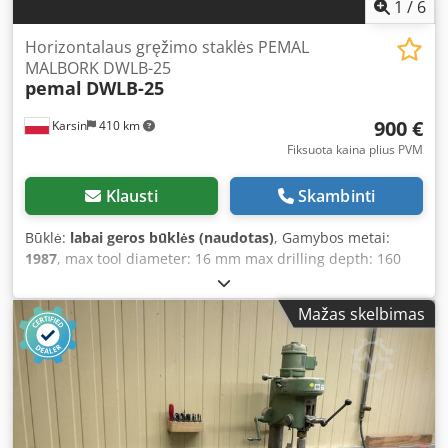
1
/
6
Horizontalaus gręžimo staklės PEMAL
MALBORK DWLB-25
pemal
DWLB-25
900 €
Karsin
410 km
Fiksuota kaina plius PVM
Klausti
Skambinti
Būklė:
labai geros būklės (naudotas)
, Gamybos metai:
1987
, max tool diameter: 16 mm max drilling depth: 160
mm max milling length: 160 mm adjustment of the drilling
device: front/rear worktable dimensions: 620 x 280 mm
Mažas skelbimas
table swivel angle: +20˚ table adjustment: vertical and
lateral Crjdpfxeqwdxxe Aiqjf material clamping motor
power: 1.5 kW dimensions (L/W/H): 1100 x 650 x 1200 mm
weight: 280 kg