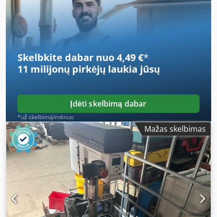
atstumu nuo skylės eilės, pvz., „Häfele Varianta“ su
riedėjimo takeliais kairėje ir dešinėje gręžimo įrenginio
pusėse Prieinamumas: per trumpą laiką Sandėlio vieta:
63934 Röllbachas
Skelbkite dabar nuo 4,49 €
*
11 milijonų pirkėjų
laukia jūsų
Įdėti skelbimą dabar
*už skelbimą/mėnuo
Mažas skelbimas