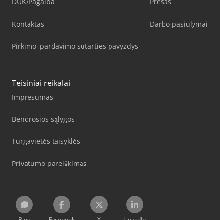
DUK/Pagalba
Presas
Kontaktas
Darbo pasiūlymai
Pirkimo–pardavimo sutarties pavyzdys
Teisiniai reikalai
Impresumas
Bendrosios sąlygos
Turgavietės taisyklės
Privatumo pareiškimas
Blog
Facebook
X
LinkedIn