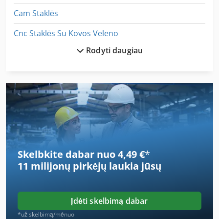
Cam Staklės
Cnc Staklės Su Kovos Veleno
Rodyti daugiau
German
Hh Saugiklis
Iš Anksto Dengtos
Kaip Susisiekti Su Ratukais
Kaip Susisiekti Su Šlifavimo Staklės
Skelbkite dabar nuo 4,49 €
*
Laikiklis Su Velenu
11 milijonų pirkėjų
laukia jūsų
Nė Vienas
Padažas Šukos Ir Obliavimo Storio
Įdėti skelbimą dabar
Pin Pjovimo Staklės
*už skelbimą/mėnuo