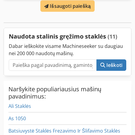
Išsaugoti paiešką
weight approx.: 0.072 t Space requirement approx.: 0.7 x
0.4 x 1.1 m Robust bench drill with self-tightening drill
chuck with adjustable drilling depth stop with zero release
with emergency stop rotating table plate
Naudota stalinis gręžimo staklės
(11)
Dabar ieškokite visame Machineseeker su daugiau
nei 200 000 naudotų mašinų.
Ieškoti
Naršykite populiariausius mašinų
pavadinimus:
Ali Staklės
As 1050
Batsiuvystė Staklės Frezavimo Ir Šlifavimo Staklės