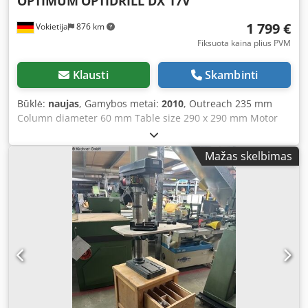
OPTIMUM
OPTIDRILL DX 17V
1 799 €
Vokietija
876 km
Fiksuota kaina plius PVM
Klausti
Skambinti
Būklė:
naujas
, Gamybos metai:
2010
, Outreach 235 mm
Column diameter 60 mm Table size 290 x 290 mm Motor
power 1 kW Speed 50 - 4000 rpm Machine weight approx.
72 kg OPTIMUM Bench Drill OPTIdrill DX 17V - Column
Mažas skelbimas
diameter 60 mm Product length approx. 425 mm - Product
width/depth approx. 481 mm Product height approx. 910
mm Drilling capacity - Drilling capacity steel (S235JR) 16
mm Continuous drilling capacity steel (S235JR) 13 mm -
Thread cutting steel (S235JR) M8 Drill table - Drill table
working area length 290 mm Drill table working area width
290 mm - Drill table T-slot size 10 mm Drill table T-slot
number 2 - Drill table T-slot spacing 100 mm Distance
chuck - drill table min. 98 mm - Distance chuck - drill table
max. 315 mm Speed range - Speed range 50 - 4000 min⁻¹
Speed regulation electronically adjustable Electrical data -