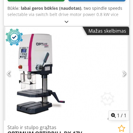
Būklė:
labai geros būklės (naudotas)
, two spindle speeds
selectable via switch belt drive motor power 0.8 kW vice
included 380V power supply Crsdjyxcxajpfx Aiqsf
Mažas skelbimas
1
/
1
Stalo ir stulpo grąžtas