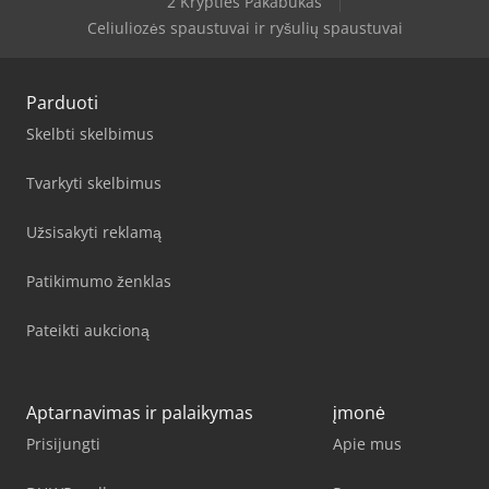
2 Krypties Pakabukas
Celiuliozės spaustuvai ir ryšulių spaustuvai
Parduoti
Skelbti skelbimus
Tvarkyti skelbimus
Užsisakyti reklamą
Patikimumo ženklas
Pateikti aukcioną
Aptarnavimas ir palaikymas
įmonė
Prisijungti
Apie mus