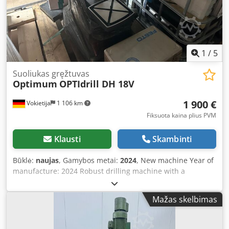
1
/
5
Suoliukas gręžtuvas
Optimum
OPTIdrill DH 18V
1 900 €
Vokietija
1 106 km
Fiksuota kaina plius PVM
Klausti
Skambinti
Būklė:
naujas
, Gamybos metai:
2024
, New machine Year of
manufacture: 2024 Robust drilling machine with a
powerful OPTIMUM brushless drive. The highlight of this
machine is the menu-guided operation for selecting
Mažas skelbimas
drilling/tapping modes. - Smooth-running and powerful
brushless motor - Optimal power transmission thanks to
aluminum pulleys in combination with toothed GATES