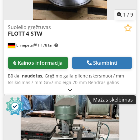
1
/
9
Suolelio gręžtuvas
FLOTT
4 STW
Ennepetal
1 178 km
Kainos informacija
Skambinti
Būklė:
naudotas
, Gręžimo galia pliene (skersmuo) / mm
Išsikišimas / mm Gręžimo eiga 70 mm Bendras galios
poreikis 0,9 kW Crsdpfx Aey Tbv Tsiqef Stalinis gręžtuvas
su įtaisu Ø40mm
Mažas skelbimas