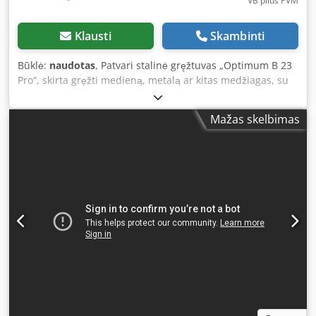
VB plius PVM
Klausti
Skambinti
Būklė:
naudotas
, Patvari stalinė gręžtuvas „Optimum B 23
Pro“, skirta gręžti medieną, metalą ar kitas medžiagas, su
greitai užspaudžiamu įtaisu. Techniniai duomenys:
Cjdpfezrytlsx Aiqerf - Veleno tvirtinimas: MK 2 - Vardinė
Mažas skelbimas
galia: 750 W // 400 V // 50 Hz