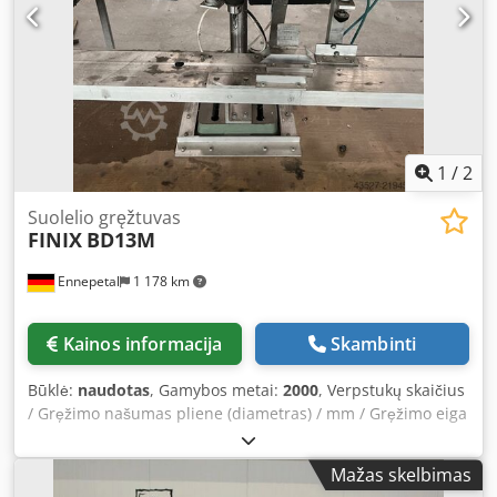
1
/
2
Suolelio gręžtuvas
FINIX
BD13M
Ennepetal
1 178 km
Kainos informacija
Skambinti
Būklė:
naudotas
, Gamybos metai:
2000
, Verpstukų skaičius
/ Gręžimo našumas pliene (diametras) / mm / Gręžimo eiga
/ mm / FINIS BD13M – stalinė gręžimo staklė Crsdpey S Dm
Ssfx Aiqsf
Mažas skelbimas