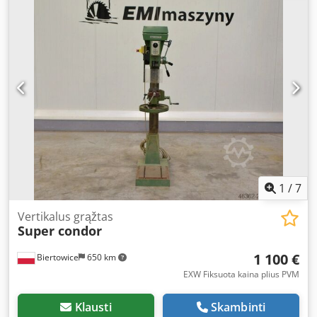
1
/
7
Vertikalus grąžtas
Super condor
1 100 €
Biertowice
650 km
EXW Fiksuota kaina plius PVM
Klausti
Skambinti