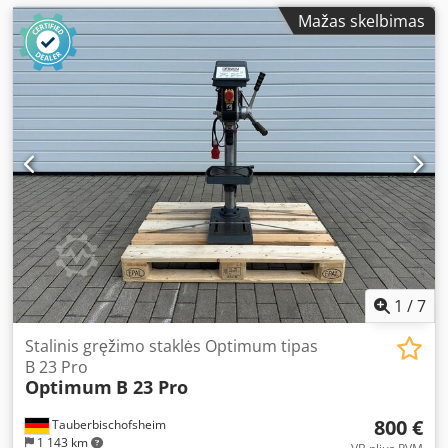
Mažas skelbimas
1
/
7
Stalinis gręžimo staklės Optimum tipas
B 23 Pro
Optimum
B 23 Pro
800 €
Tauberbischofsheim
1 143 km