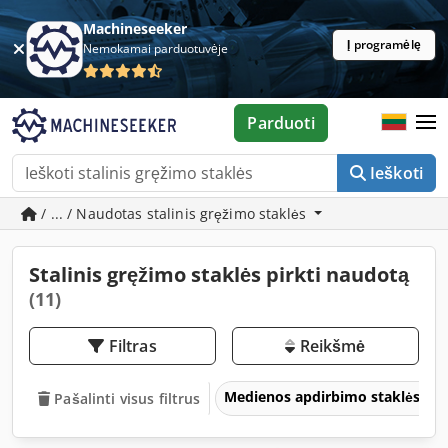
Machineseeker
Į programėlę
Nemokamai parduotuvėje
Parduoti
Ieškoti
/ ... / Naudotas stalinis gręžimo staklės
Stalinis gręžimo staklės pirkti naudotą
(11)
Filtras
Reikšmė
Medienos apdirbimo staklės
Pašalinti visus filtrus