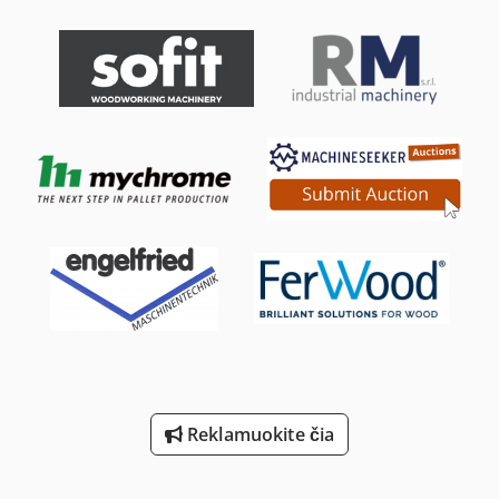
Ro Pjovimo Staklės
Ro Šlifavimo Staklės
Smėlis Sprogimo Spintelė 990
St Spausdinimo Sistemos
Stalo Pjūklas Su Stumdomas Stalas
Stalo Žirklės Alavo Metalo Žirklės Su Ežektoriumi
Statybinės Ir Griovimo Atliekos
Sustabdyti Sąvaros Ir Spalvos Lentelė
Tekinimo Su Skaitmeniniu Ekranu
Reklamuokite čia
Įrankių Spintelė Su Stalčiais
Švabijos Staklių Gmbh