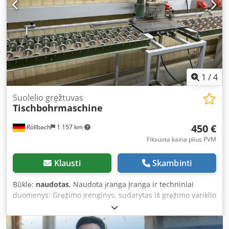
1
/
4
Suolelio gręžtuvas
Tischbohrmaschine
450 €
Röllbach
1 157 km
Fiksuota kaina plius PVM
Klausti
Skambinti
Būklė:
naudotas
, Naudota įranga Įranga ir techniniai
duomenys: Gręžimo įrenginys, sudarytas iš gręžimo variklio
su sriegtinių grąžtų laikikliu galimybė įdėti 6 grąžtus pagal
gręžimo schemą Crodjzk N Tropfx Aiqef iš jų 5 – skylėms,
išdėstytoms 32 mm atstumu, ir 1 – atidėtas į galą, 32 mm