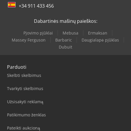
+34 911 433 456
Dabartinės mašinų paieškos:
Pjovimo pjūklai
Mebusa
Ermaksan
Massey Ferguson
Barbaric
Daugialapė pjūklas
Dubuit
Parduoti
Skelbti skelbimus
Tvarkyti skelbimus
Užsisakyti reklamą
Patikimumo ženklas
Pateikti aukcioną