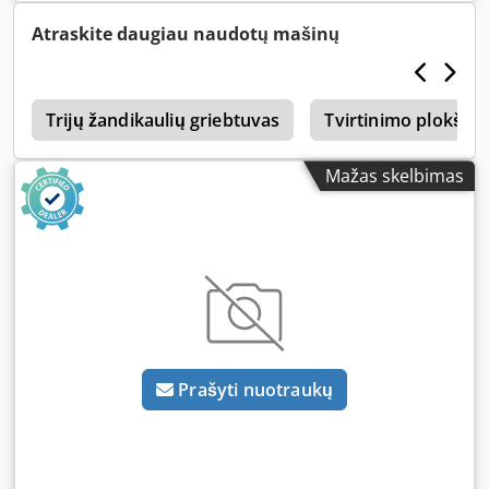
Atraskite daugiau naudotų mašinų
i
Trijų žandikaulių griebtuvas
Tvirtinimo plokštės
Mažas skelbimas
Prašyti nuotraukų