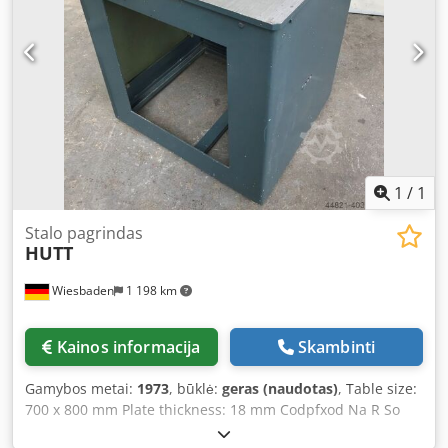
1
/
1
Stalo pagrindas
HUTT
Wiesbaden
1 198 km
Kainos informacija
Skambinti
Gamybos metai:
1973
, būklė:
geras (naudotas)
, Table size:
700 x 800 mm Plate thickness: 18 mm Codpfxod Na R So
Amyerf Table height above floor: 830 mm