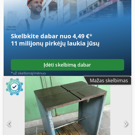
Working height: approx. 850 mm - Feet with adjustment
screws for precise leveling of the plate Weight: 370 kg good
surface condition
Skelbkite dabar nuo 4,49 €
*
11 milijonų pirkėjų
laukia jūsų
Įdėti skelbimą dabar
*už skelbimą/mėnuo
Mažas skelbimas