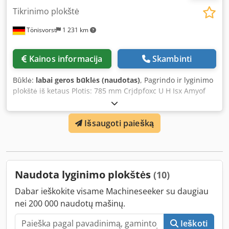
Tikrinimo plokštė
Tönisvorst
1 231 km
Kainos informacija
Skambinti
Būklė:
labai geros būklės (naudotas)
, Pagrindo ir lyginimo
plokštė iš ketaus Plotis: 785 mm Crjdpfoxc U H Isx Amyof
Gylis: 595 mm Aukštis: 153 mm Bendras aukštis: 810 mm
Svoris: 330 kg su padėklu
Išsaugoti paiešką
Naudota lyginimo plokštės
(10)
Dabar ieškokite visame Machineseeker su daugiau
nei 200 000 naudotų mašinų.
Ieškoti