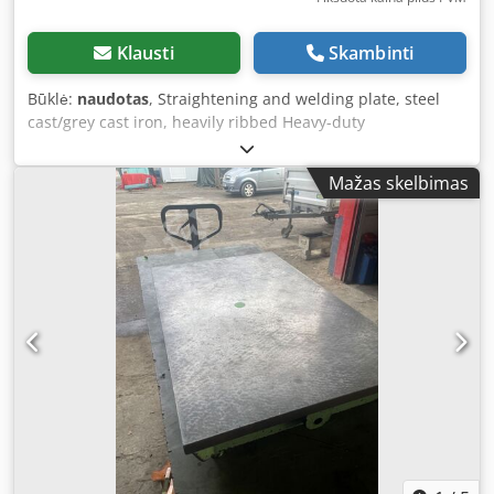
Klausti
Skambinti
Būklė:
naudotas
, Straightening and welding plate, steel
cast/grey cast iron, heavily ribbed Heavy-duty
straightening plate Length: 1985 mm Codpfjkpwuxsx
Amysrf Width: 1000 mm Thickness with ribs: 220 mm
Mažas skelbimas
Working height: 860 mm Plate thickness: approx. 35 mm
throughout - 4 pieces height-adjustable feet Weight: 1050
kg