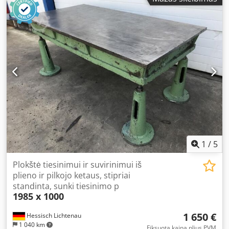
1
/
5
Plokštė tiesinimui ir suvirinimui iš
plieno ir pilkojo ketaus, stipriai
standinta, sunki tiesinimo p
1985 x 1000
1 650 €
Hessisch Lichtenau
1 040 km
Fiksuota kaina plius PVM