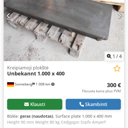
1
/
4
Kreipiamoji plokštė
Unbekannt
1.000 x 400
300 €
Sonneberg
1 008 km
Fiksuota kaina plius PVM
Klausti
Skambinti
Būklė:
geras (naudotas)
, Surface plate 1,000 x 400 mm
Height 90 mm Weight 80 kg Cedjgqpn Sspfx Amyerf