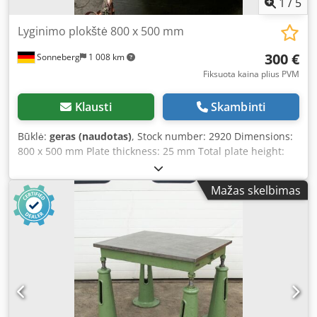
1
/
5
Lyginimo plokštė 800 x 500 mm
300 €
Sonneberg
1 008 km
Fiksuota kaina plius PVM
Klausti
Skambinti
Būklė:
geras (naudotas)
, Stock number: 2920 Dimensions:
800 x 500 mm Plate thickness: 25 mm Total plate height:
110 mm Crsdpjvcn U Nofx Amyef Condition: good Weight:
85 kg
Mažas skelbimas