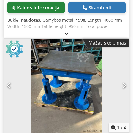
Kainos informacija
Skambinti
Būklė:
naudotas
, Gamybos metai:
1990
, Length: 4000 mm
Width: 1500 mm Table height: 950 mm Total power
requirement: 0 kW Credpsii Shdefx Amysf Machine weight
approx.: 4 t Space requirements approx.: 4 x 1.5 x 1 m
Mažas skelbimas
1
/
4