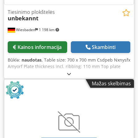
Tiesinimo plokštelės
unbekannt
Wiesbaden
1 198 km
Kainos informacija
Skambinti
Būklė:
naudotas
, Table size: 700 x 700 mm Csdpeb Nxnysfx
Amyorf Plate thickness incl. ribbing: 110 mm Top plate
thickness: 50 mm Table height above floor level: 780 mm
Weight: 250 kg
Mažas skelbimas