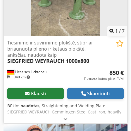
1
/
7
Tiesinimo ir suvirinimo plokštė, stipriai
briaunuota plieno ir ketaus plokštė,
anksčiau naudota kaip
SIEGFRIED WEYRAUCH
1000x800
850 €
Hessisch Lichtenau
1 040 km
Fiksuota kaina plius PVM
Klausti
Skambinti
Būklė:
naudotas
, Straightening and Welding Plate
SIEGFRIED WEYRAUCH Gemmingen Steel Cast Iron, heavily
ribbed formerly used as a marking and measuring plate
heavy-duty straightening plate Length: 1,000 mm Width:
800 mm Credpfx Asd N H Dbemyef Thickness: 28/125 mm