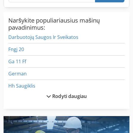
Naršykite populiariausius mašinų
pavadinimus:
Darbuotojų Saugos Ir Sveikatos
Fngj 20
Ga 11 Ff
German
Hh Saugiklis
Rodyti daugiau
Idx 23
Iš Anksto Dengtos
Kaip Susisiekti Su Mašina