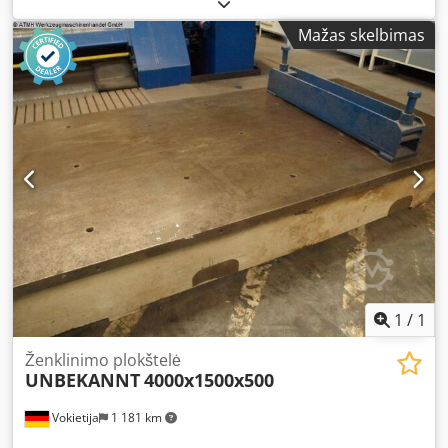
Mažas skelbimas
1
/
1
Ženklinimo plokštelė
UNBEKANNT
4000x1500x500
Vokietija
1 181 km