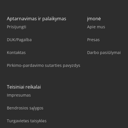
Aptarnavimas ir palaikymas
įmonė
Prisijungti
Apie mus
DUK/Pagalba
Presas
Kontaktas
Darbo pasiūlymai
Pirkimo–pardavimo sutarties pavyzdys
Teisiniai reikalai
Impresumas
Bendrosios sąlygos
Turgavietės taisyklės