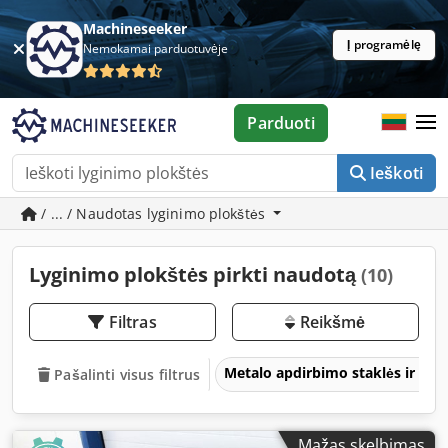
Machineseeker
Į programėlę
Nemokamai parduotuvėje
Parduoti
Ieškoti
/ ... / Naudotas lyginimo plokštės
Lyginimo plokštės pirkti naudotą
(10)
Filtras
Reikšmė
Metalo apdirbimo staklės ir įra
Pašalinti visus filtrus
Mažas skelbimas