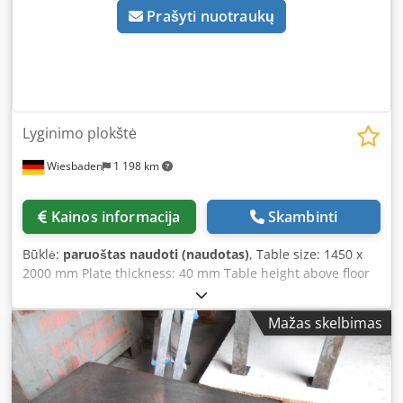
Prašyti nuotraukų
Lyginimo plokštė
Wiesbaden
1 198 km
Kainos informacija
Skambinti
Būklė:
paruoštas naudoti (naudotas)
, Table size: 1450 x
2000 mm Plate thickness: 40 mm Table height above floor
level: 800 mm Weight: approx. 1200 kg Crodpstp Hg Eofx
Amysf
Mažas skelbimas