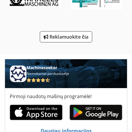
Sdah Plokštuma Ir Žiedai
Smėlis Sprogimo Spintelė 990
Stalo Pjūklas Su Stumdomas Stalas
Reklamuokite čia
Tekinimo Su Skaitmeniniu Ekranu
Tur 560
Įrankis Ir Pjautuvas Malūnėlis
Machineseeker
Nemokamai parduotuvėje
Pirmoji naudotų mašinų programėlė!
Daugiau informacijos