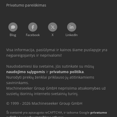
Privatumo pareiškimas
Blog
Facebook
X
LinkedIn
Visa informacija, pasiūlymai ir kainos šiame puslapyje yra
neįpareigojantys ir neprivalomi!
Naudodamiesi šia svetaine, jūs sutinkate su mūsų
naudojimo sąlygomis
ir
privatumo politika
.
Nurodyti prekių ženklai priklauso jų atitinkamiems
savininkams.
Machineseeker Group GmbH neprisiima atsakomybės už
susietų išorinių interneto svetainių turinį.
© 1999 - 2026 Machineseeker Group GmbH
Ši svetainė yra apsaugota reCAPTCHA, ir taikoma Google
privatumo