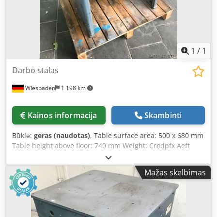
1
/
1
Darbo stalas
Wiesbaden
1 198 km
Kainos informacija
Skambinti
Būklė:
geras (naudotas)
, Table surface area: 500 x 680 mm
Table height above floor: 740 mm Weight: Crodpfx Aeft
Skgjmyof
Mažas skelbimas