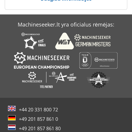
Machineseeker.lt yra oficialus rėmėjas:
+44 20 331 800 72
+49 201 857 861 0
+49 201 857 861 80