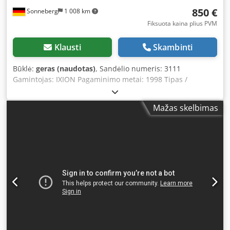
850 €
Sonneberg
1 008 km
Fiksuota kaina plius PVM
Klausti
Skambinti
Būklė:
geras (naudotas)
, Sandėlio numeris: 3111
Gamintojas: IXION Pagaminimo metai: 1998 Tipas /
Modelis: BT 15 Mašinos numeris: 186477 Gręžimo galia: iki
16 mm Dwedpfx Aezcuzaoamoa Veleno tvirtinimas:
Mažas skelbimas
griebtuvas B16 Sūkių diapazonas: 480 – 3 800 aps./min.
Stalas: 290 x 350 mm Atstumas nuo stovo: 225 mm Eiga:
100 mm Galvos aukščio reguliavimas: 300 mm Atstumas
stalas – griebtuvas: 70 – 370 mm Užstatymo plotas: 290 x
440 mm Energijos prijungimas: 0,8 / 1,0 kW Priedai /
įranga: griebtuvas Būklė: gera Svoris: Matmenys: 290 x 440
x 700 mm