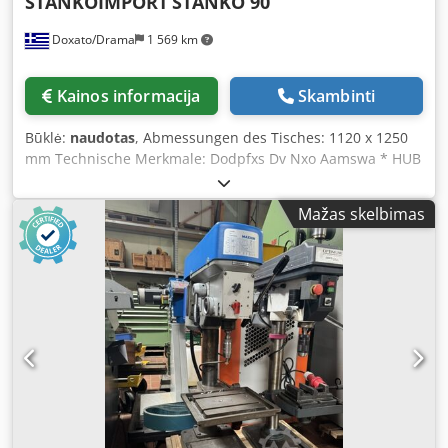
STANKOIMPORT
STANKO 90
Doxato/Drama
1 569 km
Kainos informacija
Skambinti
Būklė:
naudotas
, Abmessungen des Tisches: 1120 x 1250
mm Technische Merkmale: Dodpfxs Dv Nxo Aamswa * HUB
AUF/AB: 1000 mm * HUB VOR/ZURÜCK: 1200 mm * HUB
LINKS/RECHTS: 1000 mm
Mažas skelbimas