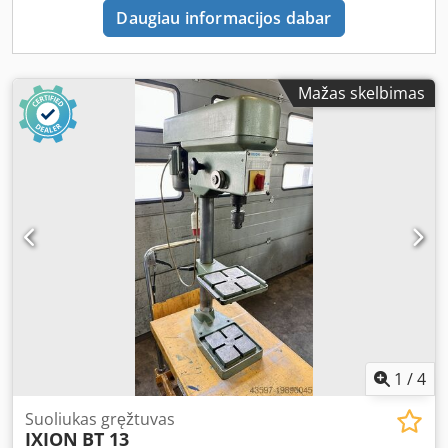
Daugiau informacijos dabar
Mažas skelbimas
1
/
4
Suoliukas gręžtuvas
IXION
BT 13