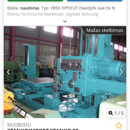
Būklė:
naudotas
, Typ: FB50 OPTICUT Dwedpfx Aae Dv N
Domja Technische Merkmale: digitale Bohrung
Mažas skelbimas
1
/
5
NUOBODU