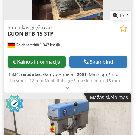
1
/
7
Suoliukas gręžtuvas
IXION
BTB 15 STP
Goldenstedt
1 043 km
Kainos informacija
Skambinti
Būklė:
naudotas
, Gamybos metai:
2001
, Maks. gręžimo
skersmuo: 18 mm Nuolatinis gręžimo skersmuo: 15 mm
Gręžimo gylis: 90 mm Išsikišimas: 215 mm Atstumas nuo
veleno iki stalo: 360 mm Atstumas nuo veleno iki pagrindo
Mažas skelbimas
plokštės: 560 mm Stalviršio dydis: 350 x 290 mm Stulpo
skersmuo: 75 mm Maks. bendra aukštis: 1050 mm Svoris
apie: 100 kg Veleno sūkiai - bepakopiai: 100 – 1800
aps./min Variklio apsukos prie 0,7 kW / 1,3 kW: 700 / 1400
aps./min Polių perjungiamas variklis Dwsdoxbtrajpfx
Aamsa