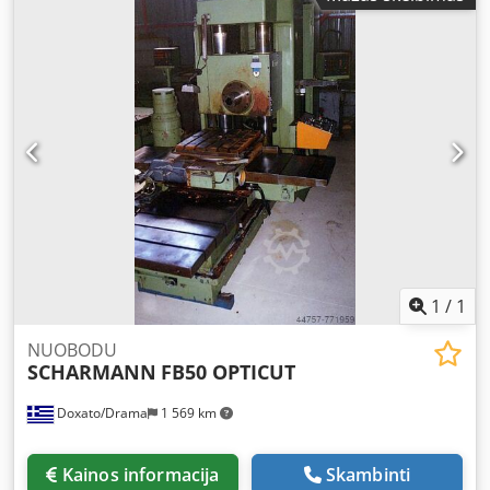
380 V, apie 1/1,3 kW Matmenys (apytiksliai): 2200 x 620 x
viso 1770 mm Dwedpfx Aozh H Nxoamea Svoris
(apytiksliai): 280 kg
1
/
1
NUOBODU
SCHARMANN
FB50 OPTICUT
Doxato/Drama
1 569 km
Kainos informacija
Skambinti