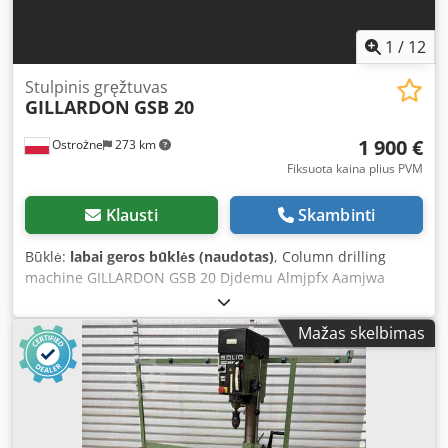
1
/
12
Stulpinis gręžtuvas
GILLARDON
GSB 20
1 900 €
Ostrożne
273 km
Fiksuota kaina plius PVM
Klausti
Skambinti
Būklė:
labai geros būklės (naudotas)
, Column drilling
machine GILLARDON GSB 20 Djdemu Almjpfx Aamjwa
Mažas skelbimas