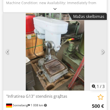
Machine Condition: new Availability: Immediately from
Spindle speed (rpm): 100-2000 Optional accessories: -
stock in Offenburg Drilling capacity in steel E335 (St 60): 16
Röhm Supra drill chuck 1-13mm or 3-16mm - Alzmetall
mm Thread cutting in steel E335 (St 60): M 12 Drill chuck
machine base Collection in person. Forklift available.
Mažas skelbimas
taper: MK 2 Quill stroke: 80 mm Throat depth: 190 mm
Shipping also possible. Subject to errors, modifications,
Column diameter: 65 mm Feed: manual Drill head height
and prior sale. Other Alzmetall bench and pillar drilling
adjustment via handwheel Net weight: approx. 83 kg
machines always in stock!
Speed adjustment: stepless Motor: 0.54 kW Spindle speed
(rpm): 100–2000 Dwodpfxoy S Atds Aamsa Optional special
equipment: - Digital drilling depth display - Machine lamp
Optional accessories: - Röhm Supra drill chuck 1–13 mm or
3–16 mm - Alzmetall machine sub-table
1
/
3
"Infratirea G13" stendinis grąžtas
500 €
Sonneberg
1 008 km