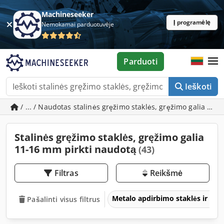
Machineseeker
Į programėlę
Nemokamai parduotuvėje
Parduoti
Ieškoti
/ ... / Naudotas stalinės gręžimo staklės, gręžimo galia 11
Stalinės gręžimo staklės, gręžimo galia
11-16 mm pirkti naudotą
(43)
Filtras
Reikšmė
Metalo apdirbimo staklės ir įra
Pašalinti visus filtrus