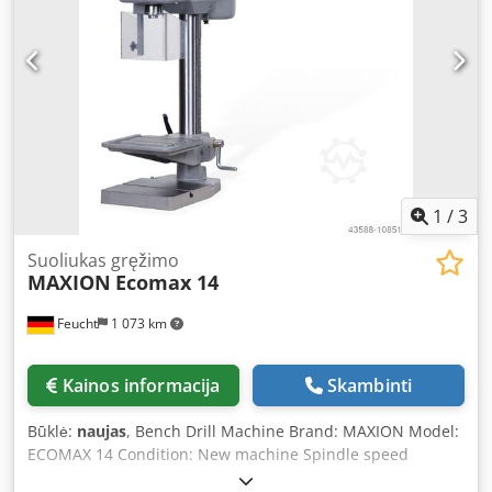
1
/
3
Suoliukas gręžimo
MAXION
Ecomax 14
Feucht
1 073 km
Kainos informacija
Skambinti
Būklė:
naujas
, Bench Drill Machine Brand: MAXION Model:
ECOMAX 14 Condition: New machine Spindle speed
(stepless): 420 - 2,100 rpm Djdpfx Aaebbd Dcsmowa