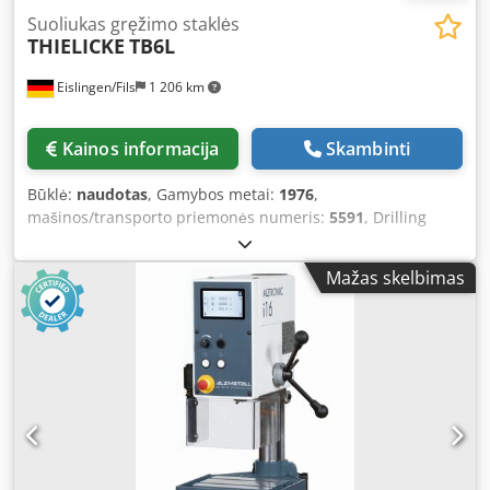
Suoliukas gręžimo staklės
THIELICKE
TB6L
Eislingen/Fils
1 206 km
Kainos informacija
Skambinti
Būklė:
naudotas
, Gamybos metai:
1976
,
mašinos/transporto priemonės numeris:
5591
, Drilling
capacity in steel (diameter): 13 mm Throat depth: 185 mm
Quill stroke: 70 mm Spindle mount: Drill chuck 1 - 13 mm
Mažas skelbimas
Speed range: 400 - 4000 rpm Number of speed steps, work
spindle: 6 Table size: 200 x 250 mm Distance spindle /
table: 170 mm Column diameter: 65 mm Total power
requirement: 0.22 kW Machine weight approx.: 0.08 t
Space requirement approx.: 0.75 x 0.3 x 0.65 m Djdpfx
Ajcxxvbsamowa Bench drill with 6-step speed range (400 -
4000 rpm), table size 200 x 250 mm, mounted on sheet
metal base cabinet (h = 845 mm). The drilling machine has
a quill stroke of 70 mm, a throat depth of 185 mm, and a