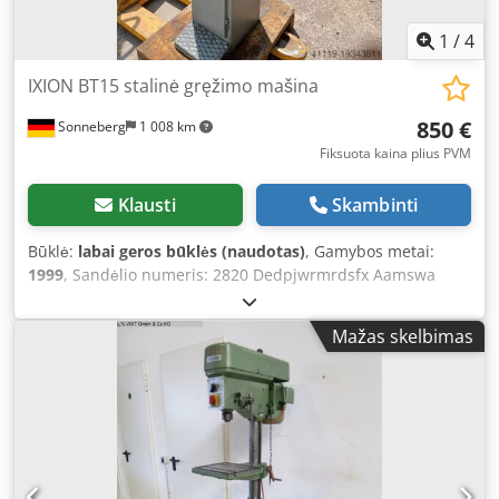
1
/
4
IXION BT15 stalinė gręžimo mašina
850 €
Sonneberg
1 008 km
Fiksuota kaina plius PVM
Klausti
Skambinti
Būklė:
labai geros būklės (naudotas)
, Gamybos metai:
1999
, Sandėlio numeris: 2820 Dedpjwrmrdsfx Aamswa
Gamintojas: IXION Pagaminimo metai: 1999 Tipas /
modelis: BT 15 Mašinos numeris: 182904 Gręžimo
Mažas skelbimas
našumas: iki 16 mm Verpstės tvirtinimas: gręžtuvo
patronas B16 Sukimosi greičio diapazonas: 480–3 800
aps./min. Stalas: 290 x 350 mm Iškyša: 225 mm Eiga: 100
mm Galvutės aukščio reguliavimas: 300 mm Atstumas nuo
stalo iki patrono: 70–370 mm Montavimo plotas: 290 x 440
mm Galia: 0,8 / 1,0 kW Priedai / įranga: gręžtuvo patronas
Būklė: labai gera Svoris: 140 kg Matmenys: 290 x 440 x