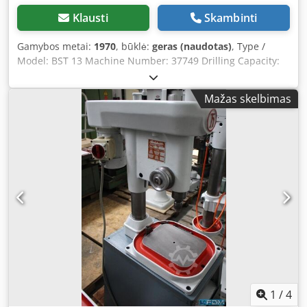
Klausti
Skambinti
Gamybos metai:
1970
, būklė:
geras (naudotas)
, Type /
Model: BST 13 Machine Number: 37749 Drilling Capacity:
13 mm Spindle Mount: MT 2 Speed Range: 475 to 2,400
rpm Throat Depth: 190 mm Table Dimensions: 230 x 220
Mažas skelbimas
mm Clamping Surface: 165 x 170 mm Height Adjustment:
300 mm Quill Stroke: 100 mm Total Power Requirement:
0.45 kW Accessories/Equipment: Multi-spindle drilling
head (4-spindle), probably by Sigloch & Schrieder
Condition: Good Dwjdpefir T Uefx Aamja Footprint: 220 x
400 mm Weight: 80 kg Dimensions: 220 x 400 x 820 mm
1
/
4