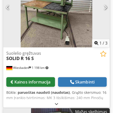
1
/
3
Suolelio gręžtuvas
SOLID
R 16 S
Wiesbaden
1 198 km
Kainos informacija
Skambinti
Būklė:
paruoštas naudoti (naudotas)
, Grąžto skersmuo: 16
mm Įrankio tvirtinimas: MK 3 Išsikišimas: 240 mm Pinočių
eiga: 100 mm Veleno greitis reguliuojamas be pakopų per
polių perjungimą ir 2 grupes: 250–4000 aps./min. Variklis:
Mažas skelbimas