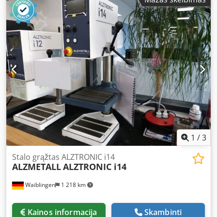
210 mm - Veleno tvirtinimas: griebtuvėlis B16 (1–13 mm) -
Iškyša: 180 mm - Apsisukimų skaičius: 420–2100 aps./min
bepakopė reguliacija - Kolonos skersmuo: 65 mm - Veleno
eiga: 70 mm, su tiksliu sustabdymu - Variklis: AEG 0,7/1,0
kW - Įtampa: 380 V - Matmenys: 620/235/H800 mm Dodpfek
Tuwvex Aamswa - Svoris: 70 kg
1
/
3
Stalo grąžtas ALZTRONIC i14
ALZMETALL
ALZTRONIC i14
Waiblingen
1 218 km
Kainos informacija
Skambinti