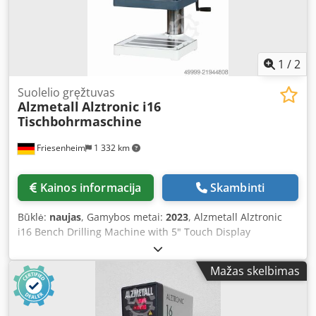
drilling capacity of 13 mm. Machine is in good condition.
1
/
2
Suolelio gręžtuvas
Alzmetall
Alztronic i16
Tischbohrmaschine
Friesenheim
1 332 km
Kainos informacija
Skambinti
Būklė:
naujas
, Gamybos metai:
2023
, Alzmetall Alztronic
i16 Bench Drilling Machine with 5" Touch Display
Condition: New Call us to inquire about special discounts
or send us your inquiry by email with your contact
Mažas skelbimas
information, and we will get back to you. Dwodpfx Asy S
Atkeamja 5" or 7" display with scratch-resistant glass
surface - Optimal readability for the operator - Intuitive