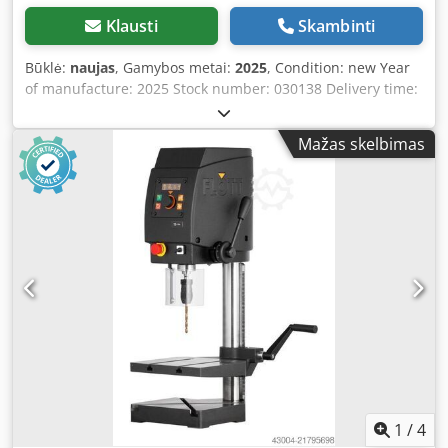
Klausti
Skambinti
Būklė:
naujas
, Gamybos metai:
2025
, Condition: new Year
of manufacture: 2025 Stock number: 030138 Delivery time:
immediate, subject to prior sale Country of origin:
Germany Price: €3,444.77 In stock: 1 unit Drilling capacity
Mažas skelbimas
in structural steel: 13 mm Taper: MK 2 Throat depth: 220
mm Speed range: 40 – 4000 rpm Tapping capacity: M10
(dependent on pitch) Length: 520 mm Width: 400 mm
Height: 850 mm Weight: 62 kg Quill stroke: 60 mm Distance
spindle – table: 85 – 370 mm Distance spindle – base: 420
mm Table size: 300 x 250 mm Column diameter: 70 mm
Continuous/Standard drilling capacity: 13 / 15 (in
E335/ST60), 12 Nm Manual feed Digital speed and drilling
depth display Thread-cutting device Dsdpfxsxcbhro
Aamjwa Control panel with OLED display Robust, high-
quality drill head guard with ergonomically inclined front
LED lighting Quick-adjust, ergonomic drilling depth stop
Stepless speed adjustment via central rotary knob
Emergency stop button Thermal overload protection
1
/
4
Spindle stop Drill guard with electrical interlock