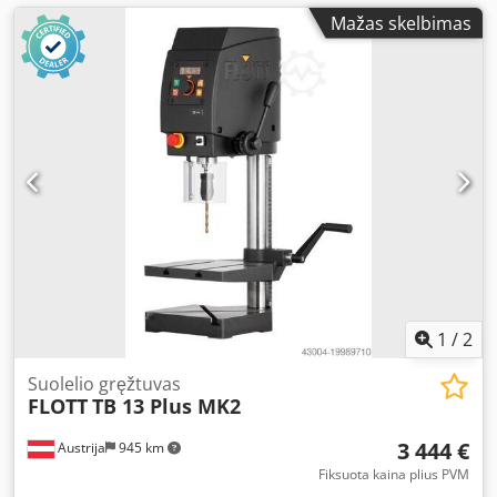
Mažas skelbimas
1
/
2
Suolelio gręžtuvas
FLOTT
TB 13 Plus MK2
3 444 €
Austrija
945 km
Fiksuota kaina plius PVM