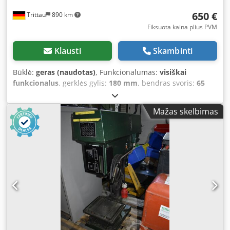
650 €
Trittau
890 km
Fiksuota kaina plius PVM
Klausti
Skambinti
Būklė:
geras (naudotas)
, Funkcionalumas:
visiškai
funkcionalus
, gerklės gylis:
180 mm
, bendras svoris:
65
kg
, veleno greitis (min.):
480 aps./min
, Stalinis gręžimo
staklės Gamintojas: IXION Tipas: BT 13 Techniniai
Mažas skelbimas
duomenys: Gamintojas: IXION Tipas: BT 13 Pagaminimo
metai: Sukimosi greitis: 480 – 850 – 1400 – 2300 – 4000
aps./min. Gręžimo galia: maks. 13 mm pliene Djdpfew Ug
Dqex Aamjwa Apatinio stalo dydis: 230 x 170 mm
Pasukamas stalas: 230 x 170 mm Gręžimo gylis: 70 mm
Įrankio tvirtinimas: B 16 arba MK 2 Iškyša: 180 mm T-
formos grioveliai: 10 mm Galia: 1,5 kW Svoris: 65 kg
Matmenys: I 0,4 x P 0,5 x A 0,855 m Visa informacija
pateikiama be garantijos. Demonstraciją prijungus prie
elektros galima atlikti bet kuriuo metu mūsų ekspozicijų
salėje.