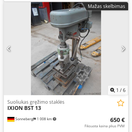
Standard drilling capacity: 15 mm Standard equipment
Mažas skelbimas
includes: - Full motor protection - Stepless speed control -
Digital speed display - Table adjustment via rack-and-
pinion - Drill guard for quill diameter 60 mm - Emergency
stop push button - Operating manual
1
/
6
Suoliukas gręžimo staklės
IXION
BST 13
650 €
Sonneberg
1 008 km
Fiksuota kaina plius PVM