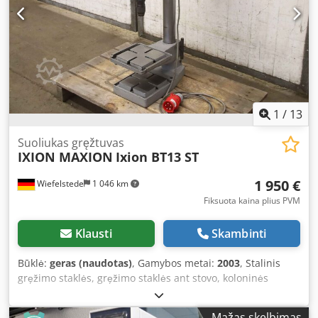
1
/
13
Suoliukas gręžtuvas
IXION MAXION
Ixion BT13 ST
1 950 €
Wiefelstede
1 046 km
Fiksuota kaina plius PVM
Klausti
Skambinti
Būklė:
geras (naudotas)
, Gamybos metai:
2003
, Stalinis
gręžimo staklės, gręžimo staklės ant stovo, koloninės
gręžimo staklės - Gamintojas: Ixion, stalinės gręžimo
staklės BT13ST - Darbo stalas: 170 x 170 mm - Eigos ilgis:
Mažas skelbimas