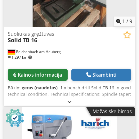
1
/
9
Suoliukas gręžtuvas
Solid
TB 16
Reichenbach am Heuberg
1 297 km
Kainos informacija
Skambinti
Būklė:
geras (naudotas)
, 1 x bench drill Solid TB 16 in good
technical condition. Technical specifications: Spindle taper:
MT2 Speeds: 200 - 3200 rpm Table clamping surface: 260 x
330 mm Accessories: Dwjdpfxowyw Apj Aamea Keyless drill
Mažas skelbimas
chuck 1 - 13 mm Drift key The machine can be inspected
under power.