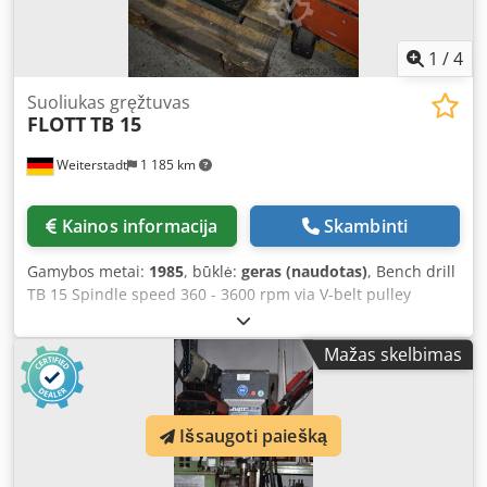
1
/
4
Suoliukas gręžtuvas
FLOTT
TB 15
Weiterstadt
1 185 km
Kainos informacija
Skambinti
Gamybos metai:
1985
, būklė:
geras (naudotas)
, Bench drill
TB 15 Spindle speed 360 - 3600 rpm via V-belt pulley
Spindle taper MT 2 Dwsdpfx Aajk D Hrdemsa with
intermediate table Power supply 400 Volt
Mažas skelbimas
Išsaugoti paiešką