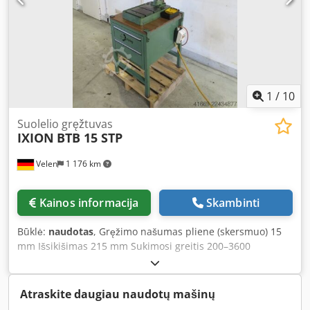
1700 mm
1
/
10
Suolelio gręžtuvas
IXION
BTB 15 STP
Velen
1 176 km
Kainos informacija
Skambinti
Būklė:
naudotas
, Gręžimo našumas pliene (skersmuo) 15
mm Išsikišimas 215 mm Sukimosi greitis 200–3600
aps./min. Dwjdpfjzpzb Ssx Aamja Stalas 350 x 300 mm
Bendras galingumo poreikis 1,0 kW / voltas Įrankio
tvirtinimo konusas MK 2 Mašinos svoris apie 320 kg
Atraskite daugiau naudotų mašinų
Matmenys (ilgis x plotis x aukštis) 0,8 x 0,6 x 1,9 mm