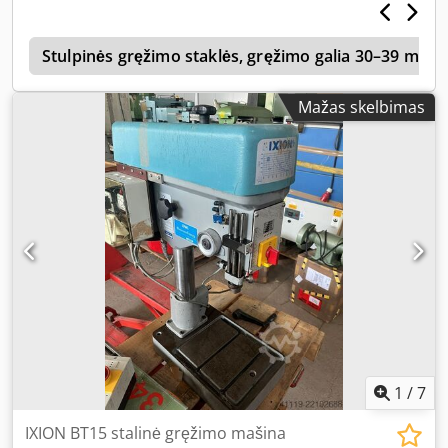
Stalinis gręžtuvas – Pagrindas su stalčiais
5
Stulpinės gręžimo staklės, gręžimo galia 30–39 mm
Mažas skelbimas
1
/
7
IXION BT15 stalinė gręžimo mašina