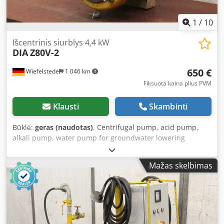
1
/
10
Išcentrinis siurblys 4,4 kW
DIA
Z80V-2
650 €
Wiefelstede
1 046 km
Fiksuota kaina plius PVM
Klausti
Skambinti
Būklė:
geras (naudotas)
, Centrifugal pump, acid pump,
alkali pump, water pump for groundwater lowering
applications -Manufacturer: DIA, Centrifugal pump Type
Z80V-2 -Motor: Bauknecht 4.4 kW Codpfx Aovvt Nrjqgsrf -
Mažas skelbimas
Capacity: m³/h -Pipe connection inlet: Ø 80 mm -Pipe
connection outlet: Ø 95 mm -Quantity: 2 units available -
Price: per unit -Dimensions: 540/360/H700 mm -Weight: 96
kg