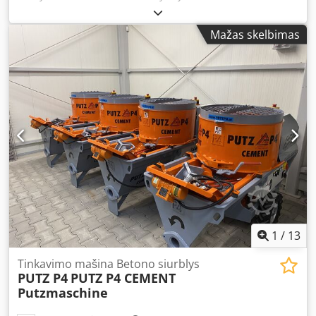
siurblinė skirta statybų darbams, naudojama skysto betono
ar panašių medžiagų (pvz., mikrobetono, konstrukcinio
Mažas skelbimas
mūro skiedinio ar šlapių purškiamų mišinių)
transportavimui ir pumpavimui statybų vietoje – ypač ten,
kur betoną sunku įpilti rankiniu būdu arba kai betoną
reikia transportuoti dideliais atstumais iki klojinio ar
statybos aikštelės. Cjdpfx Aqjy It Udjgorf
1
/
13
Tinkavimo mašina Betono siurblys
PUTZ P4
PUTZ P4 CEMENT
Putzmaschine