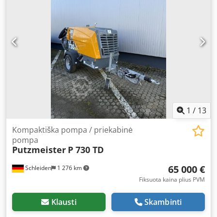
Credpfxjpid D Is Aqgjf -Weight: 160 kg
1
/
13
Kompaktiška pompa / priekabinė
pompa
Putzmeister
P 730 TD
65 000 €
Schleiden
1 276 km
Fiksuota kaina plius PVM
Klausti
Skambinti