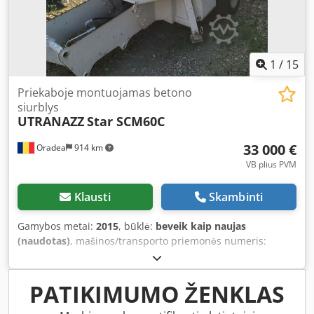
reikia techninės ar serviso pagalbos, esame jūsų
paslaugoms. Nuoširdžiai rekomenduojame ir kviečiame
bendradarbiauti!
1
/
15
Priekaboje montuojamas betono
siurblys
UTRANAZZ
Star SCM60C
33 000 €
Oradea
914 km
VB plius PVM
Klausti
Skambinti
Gamybos metai:
2015
, būklė:
beveik kaip naujas
(naudotas)
, mašinos/transporto priemonės numeris:
UTZ0901438929
, Utilizat: SERMAC model Star SCM60C,
pompă de beton montată pe trailer (2015) An de fabricație:
2015. Debit maxim: 60 m³/oră, echipată cu motor diesel
PATIKIMUMO ŽENKLAS
FPT-Iveco cu 4 cilindri, răcire cu apă, 108 CP. Echipată