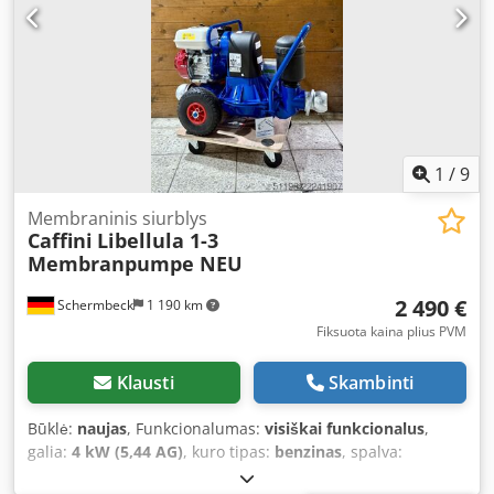
1
/
9
Membraninis siurblys
Caffini
Libellula 1-3
Membranpumpe NEU
2 490 €
Schermbeck
1 190 km
Fiksuota kaina plius PVM
Klausti
Skambinti
Būklė:
naujas
, Funkcionalumas:
visiškai funkcionalus
,
galia:
4 kW (5,44 AG)
, kuro tipas:
benzinas
, spalva:
mėlyna
, darbinė masė:
53 kg
, Gamybos metai:
2026
,