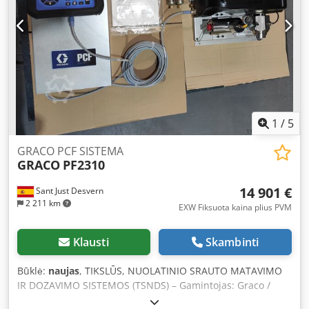
year warranty (Excluding electric machines and non-Graco
products) - Shipping or in-store pickup available - 21% VAT
NOT included - VAT INCLUDED. Companies registered in
VIES or with TAX ID may request VAT-free purchase. -
Customs duties and import charges at buyer’s expense in
case of import (Incoterm: DAP)
1
/
5
GRACO PCF SISTEMA
GRACO
PF2310
14 901 €
Sant Just Desvern
2 211 km
EXW Fiksuota kaina plius PVM
Klausti
Skambinti
Būklė:
naujas
, TIKSLŪS, NUOLATINIO SRAUTO MATAVIMO
IR DOZAVIMO SISTEMOS (TSNDS) – Gamintojas: Graco /
Modelis: PF2310 – TSNDS, sumontuota ant 16 skirtingų