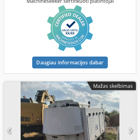
complet cu ieșire de 7" diametru. Montată pe axă simplă,
Machineseeker sertifikuoti platintojai
trailer pentru tractare rapidă (numai pentru utilizare pe
șantier), cu 5 picioare de stabilizare acționate manual,
cupla de tractare tip ochi, rezervor de apă separat cu
sistem de apă la presiune ridicată pentru spălare, sistem
de ungere automată și trusă de scule de urgență. Pompa
este în stare bună. Se vinde fără conductele de
transfer/lucru. Preț: 33.000 Euro + TVA, condiții FCA:
Oradea/România. Vânzarea se face „așa cum este”. Codpsg
Igkiefx Aqgerf Ne rezervăm dreptul la greșeli, modificări și
Daugiau informacijos dabar
vânzare prealabilă. Vorbind limbi: Engleză, Germană,
Maghiară, Franceză, Română.
Mažas skelbimas