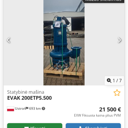
1
/
7
Statybinė mašina
EVAK
200ETP5.500
21 500 €
Ustroń
693 km
EXW Fiksuota kaina plius PVM