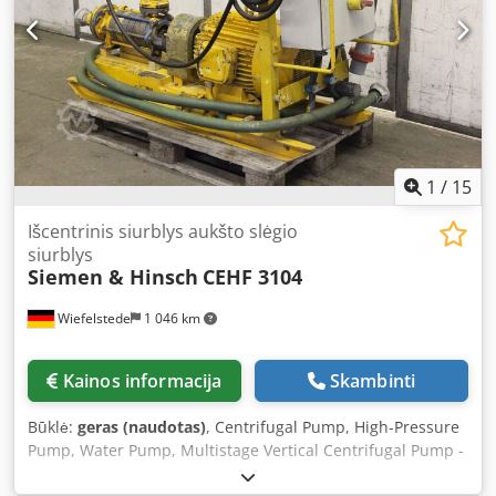
1
/
15
Išcentrinis siurblys aukšto slėgio
siurblys
Siemen & Hinsch
CEHF 3104
Wiefelstede
1 046 km
Kainos informacija
Skambinti
Būklė:
geras (naudotas)
, Centrifugal Pump, High-Pressure
Pump, Water Pump, Multistage Vertical Centrifugal Pump -
Manufacturer: Siemen Hinsch, Side Channel Pump Type