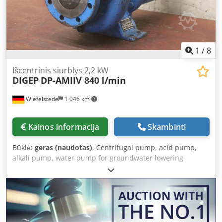
1
/
8
Išcentrinis siurblys 2,2 kW
DIGEP
DP-AMIIV 840 l/min
Wiefelstede
1 046 km
Kainos informacija
Skambinti
Būklė:
geras (naudotas)
, Centrifugal pump, acid pump,
alkali pump, water pump for groundwater lowering
applications Crodpfx Aqev Ai Epsgsf -Manufacturer: DIGEP
Diósgyor Maschinenfabrik, Centrifugal Pump Type DP-
AMIIV -Motor: Evig 2.2 kW -Capacity: 14 l/s / 840 l/min / 50.4
m³/h -Delivery head: 8 m -Pipe connection inlet: Ø 100 mm
-Pipe connection outlet: Ø 75 mm -Dimensions:
580/290/H380 mm -Weight: 83 kg