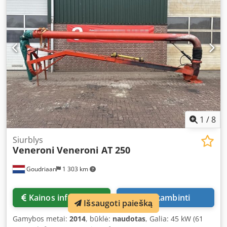
skersmens išvestimi. Montuojamas ant vienos ašies,
pritaikytas greitam tempimui tik statybvietėje, su 5
rankiniu būdu valdomomis stabilizavimo kojelėmis,
tempimo kilpa, atskiru vandens rezervuaru su aukšto
slėgio plovimo sistema, automatinio tepimo sistema ir
avarine įrankių dėže. Siurblys geros būklės. Parduodamas
be perėjimo/darbo vamzdžių. Kaina: 36 000 Eur + PVM,
FCA: Oradea/Rumunija Išsaugoma teisė suklysti, keisti ir
parduoti prekę anksčiau nei paskelbta / We speak English.
/Wir sprechen Deutsch./ Beszélünk magyarul. /Nous
parlons français/Vorbim romana
1
/
8
Siurblys
Veneroni
Veneroni AT 250
Goudriaan
1 303 km
Kainos informacija
Skambinti
Išsaugoti paiešką
Gamybos metai:
2014
, būklė:
naudotas
, Galia: 45 kW (61