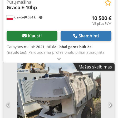
Putų mašina
Graco
E-10hp
10 500 €
Kraków
634 km
VB plius PVM
Klausti
Skambinti
Gamybos metai:
2021
, būklė:
labai geros būklės
(naudotas)
, Parduodama profesionali, pilnai atnaujinta
Graco E-10 hp putų purškimo mašina. 6 mėnesių garantija
Komplektą sudaro: Pilnai atnaujinta E10hp 12 mėnesių
Mažas skelbimas
GARANTIJA Crodpfjtx Akzjx Aqgof Naujos šildomos
medžiagų žarnos su temperatūros jutikliu, kaip didelėje
mašinoje, 33 m ilgio, aukšto slėgio Atnaujintas Graco
Fusion PC pistoletas su 2 naujais įdėklais Naujas žarnų
šildymo valdymo modulis Jei susidomėjote Graco E-10hp
mašinos pirkimu ar norite gauti daugiau informacijos,
prašome susisiekti telefonu arba el. paštu. Taip pat
teikiame Graco servisą, parduodame Graco atsargines
dalis ir atliekame techninį aptarnavimą kliento vietoje. Jei