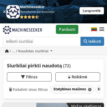
Machineseeker
Į programėlę
Nemokamai parduotuvėje
Parduoti
Ieškoti
/ ... / Naudotas siurbliai
Siurbliai pirkti naudotą
(72)
Filtras
Reikšmė
Statybinės mašinos
Siurb
Pašalinti visus filtrus
Mažas skelbimas