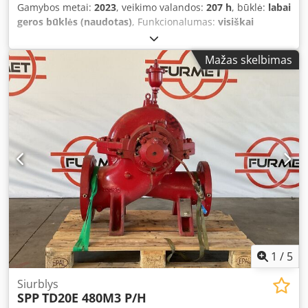
Gamybos metai:
2023
, veikimo valandos:
207 h
, būklė:
labai
geros būklės (naudotas)
, Funkcionalumas:
visiškai
funkcionalus
, Maksimalus slėgis: 55 bar, našumas: 3–30
m³/h, talpyklos talpa: 300 l, svoris: 2 450 kg,
Mažas skelbimas
komplektuojama su tiekiamaisiais žarna. Crodpfjznwtzox
Aqgef
1
/
5
Siurblys
SPP
TD20E 480M3 P/H