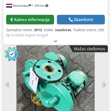
Roosendaal
1 350 km
Kainos informacija
Skambinti
Gamybos metai:
2013
, būklė:
naudotas
, Tuščias svoris: 250
kg Crodpfx Aqjym Svcjgof
Mažas skelbimas