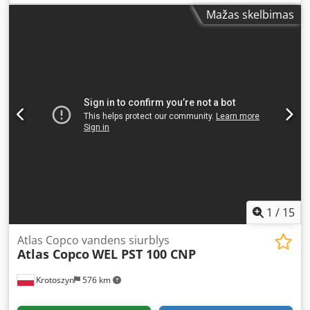
modelių vežimėlio, 100–240 V kintamosios srovės, su
Mažas skelbimas
skiedalo reguliatoriumi, didelės skiriamosios gebos
matuokliu ir „DeviceNet“ vartotojo sąsaja. Cjdpfxjv Tmfzj
Aqgerf – Tarptautinis pristatymas. – 1 metų garantija.
1
/
15
Atlas Copco vandens siurblys
Atlas Copco
WEL PST 100 CNP
Krotoszyn
576 km