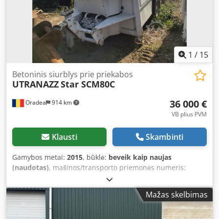
1
/
15
Betoninis siurblys prie priekabos
UTRANAZZ
Star SCM80C
36 000 €
Oradea
914 km
VB plius PVM
Klausti
Skambinti
Gamybos metai:
2015
, būklė:
beveik kaip naujas
(naudotas)
, mašinos/transporto priemonės numeris:
UTZ8922
, SERMAC model Star SCM80C prikabinamas
betono siurblys (2015 metai) Pagaminimo metai: 2015.
Mažas skelbimas
Cedpfx Aqog Igk Asgerf Maksimalus našumas: 80 m³/val.,
sumontuotas FPT-Iveco 6 cilindrų, vandeniu aušinamas,
175 AG dyzelinis variklis. Komplektuojamas su 7" (colių)