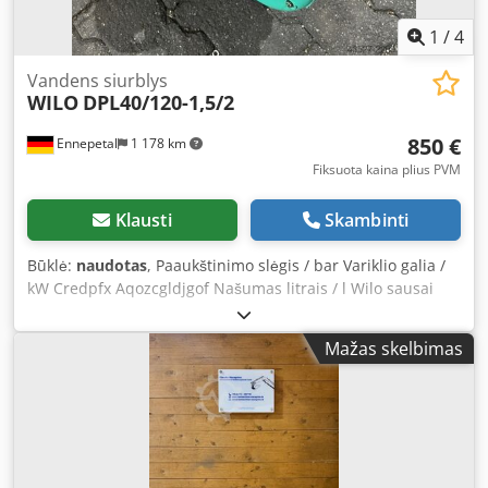
1
/
4
Vandens siurblys
WILO
DPL40/120-1,5/2
850 €
Ennepetal
1 178 km
Fiksuota kaina plius PVM
Klausti
Skambinti
Būklė:
naudotas
, Paaukštinimo slėgis / bar Variklio galia /
kW Credpfx Aqozcgldjgof Našumas litrais / l Wilo sausai
veikiantis standartinis dvigubas siurblys DPL DPL40/120-
1,5/2
Mažas skelbimas