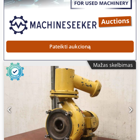
Pateikti aukcioną
Mažas skelbimas