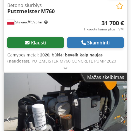
Betono siurblys
Putzmeister
M760
31 700 €
Stawiec
595 km
Fiksuota kaina plius PVM
Klausti
Skambinti
Gamybos metai:
2020
, būklė:
beveik kaip naujas
(naudotas)
, PUTZMEISTER M760 CONCRETE PUMP 2020
Crsdpfxoiwx Tae Aqgjf PUTZMEISTER M760 concrete pump
after full service Year: 2020 Operating hours: 869h!!
Mažas skelbimas
ENGINE: KUBOTA 48.5kW Pressure: 10 bar The machine is
in excellent condition and ready for work (hoses not
included)