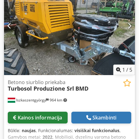
Uksfx Aqgjrf
1
/
5
Betono siurblio priekaba
Turbosol Produzione Srl
BMD
Iszkaszentgyörgy
964 km
Kainos informacija
Skambinti
Būklė:
naujas
, Funkcionalumas:
visiškai funkcionalus
,
Gamybos metai:
2022
, Mobilioji, dyzelinu varoma betono