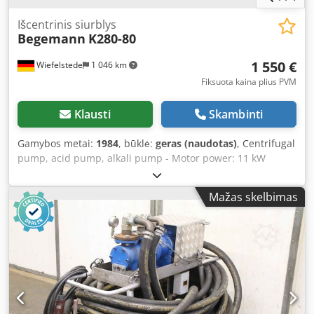
Išcentrinis siurblys
Begemann
K280-80
1 550 €
Wiefelstede
1 046 km
Fiksuota kaina plius PVM
Klausti
Skambinti
Gamybos metai:
1984
, būklė:
geras (naudotas)
, Centrifugal
pump, acid pump, alkali pump - Motor power: 11 kW
Crjdeb A R Iyjpfx Aqgsf - Speed: 1,440 rpm - Capacity: 40
m³/h - Pipe connection inlet: DN80 - Pipe connection outlet:
Mažas skelbimas
DN80 - Dimensions: 1,550/550/H550 mm - Weight: 240 kg