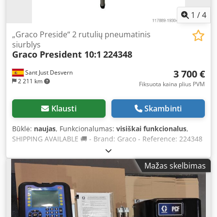
1
/
4
„Graco Preside“ 2 rutulių pneumatinis
siurblys
Graco President 10:1
224348
3 700 €
Sant Just Desvern
2 211 km
Fiksuota kaina plius PVM
Klausti
Skambinti
Būklė:
naujas
, Funkcionalumas:
visiškai funkcionalus
,
SHIPPING AVAILABLE 🚚 - Brand: Graco - Reference: 224348
- UPC Code: 633955604346 - General industrial use -
Application: Water-based, Solvent solution, High solids,
Mažas skelbimas
Dyes, Varnish Cjdpfswqfgdox Aqgorf - Body: Stainless steel
- Maximum flow rate: 11.36 l/min at 60 cycles - Maximum
working pressure: 25 bar - Maximum air inlet pressure:
12.41 bar - Pressure ratio: 10:1 - Pneumatic piston pump -
Maximum operating temperature: 82°C - New product - 1-