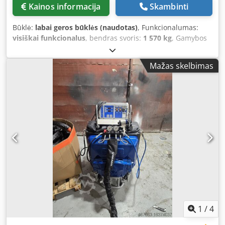
Kainos informacija
Skambinti
Būklė:
labai geros būklės (naudotas)
, Funkcionalumas:
visiškai funkcionalus
, bendras svoris:
1 570 kg
, Gamybos
metai:
2019
, Two units available Machine type: Engine-
driven pump Machine brand: ATLAS COPCO Model: WEL
Mažas skelbimas
PST 100 CNP Year of manufacture: 2019 Operating weight
(kg): 1570 Engine type: Hatz 2G40 /diesel/ Engine power
(kW): 9.8 Codpovz Drhofx Aqgorf Engine displacement
(cm³): 997 Fuel type: diesel Maximum capacity – 100 m³/h
Maximum head – 20 m Suction pipe diameter – 100 mm
Discharge pipe diameter – 100 mm The Atlas Copco WEL
PST piston pump is a high-performance device suitable for
demanding applications requiring 24/7 operation. It is
designed to ensure fuel efficiency.
1
/
4