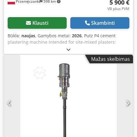
5 900 €
Przemęczanki
598 km
VB plius PVM
Klausti
Skambinti
Būklė:
naujas
, Gamybos metai:
2026
, Putz P4 cement
plastering machine Intended for site-mixed plasters:
CEMENT, SAND, LIME Pump motor: 5.5 kW Mixer motor: 2.2
kW, 55 rpm Output with 2L6 pump: approx. 25 l/min
Mažas skelbimas
Output with 2L6 +++ pump: 45 l/min Compressor: 350
l/min Tank capacity: 130 l Mixer capacity: 130 l
Crodpetuiqysfx Aqgof Mixer height: 118 cm Pump hopper
height: 71 cm Pump hopper width: 64 cm Length (without
worm pump): 165 cm Weight: 360 kg Included in the set:
Working hose Air hose Spray gun Hose cleaning sponge
2L6 worm pump