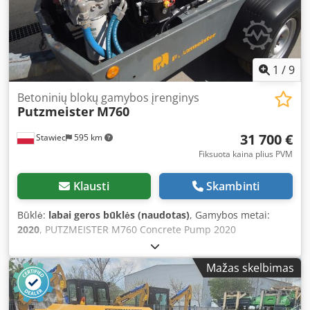
1
/
9
Betoninių blokų gamybos įrenginys
Putzmeister
M760
31 700 €
Stawiec
595 km
Fiksuota kaina plius PVM
Klausti
Skambinti
Būklė:
labai geros būklės (naudotas)
, Gamybos metai:
2020
, PUTZMEISTER M760 Concrete Pump 2020
PUTZMEISTER M760 concrete pump after full service Year:
2020 Operating hours: 429 h!! ENGINE: KUBOTA 48.5 kW
Mažas skelbimas
Pressure: 10 bar Machine in excellent condition, ready for
work (hoses not included) Net price: 137,900 PLN Gross
price: 169,617 PLN Below is a link to the video Cjdpstq R