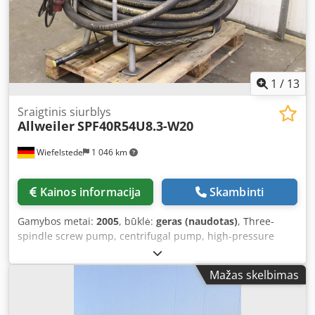
1
/
13
Sraigtinis siurblys
Allweiler
SPF40R54U8.3-W20
Wiefelstede
1 046 km
Kainos informacija
Skambinti
Gamybos metai:
2005
, būklė:
geras (naudotas)
, Three-
spindle screw pump, centrifugal pump, high-pressure
pump, centrifugal pump, lubricating oil/oil pump, triple
screw pump -Manufacturer: Allweiler, screw pump type
Mažas skelbimas
SPF40R54U8.3-W20 with hose package -Flow rate: 3.4 l/min
-Pressure: 3 bar -Motor: 0.7 kW / 1800 rpm -Hose package:
length 1x 60 m / 1x 6 m -Dimensions: 1230/900/H960 mm