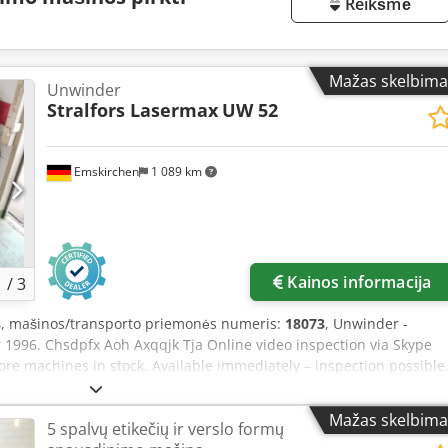
Reikšmė
Mažas skelbima
Unwinder
Stralfors Lasermax
UW 52
Emskirchen
1 089 km
Kainos informacija
1
/
3
s
, mašinos/transporto priemonės numeris:
18073
, Unwinder -
 1996. Chsdpfx Aoh Axqqjk Tja Online video inspection via Skype
more machines in stock. Available immediately – inspection possible
chine can be tested on site.
Mažas skelbima
5 spalvų etikečių ir verslo formų