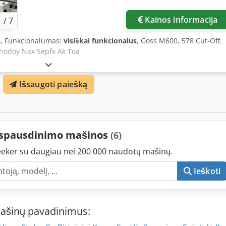
Kainos informacija
1
/
7
8
, Funkcionalumas:
visiškai funkcionalus
, Goss M600, 578 Cut-Off.
 Chodoy Nax Sepfx Ak Toa
Išsaugoti paiešką
s spausdinimo mašinos
(6)
eker su daugiau nei 200 000 naudotų mašinų.
Ieškoti
mašinų pavadinimus: