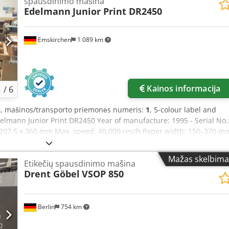
spausdinimo mašina
Edelmann
Junior Print DR2450
Emskirchen
1 089 km
Kainos informacija
1
/
6
5
, mašinos/transporto priemonės numeris:
1
, 5-colour label and
elmann Junior Print DR2450 Year of manufacture: 1995 - Serial No.
e: 207.5 x 360 mm Max. speed: 40,000 rev/h Paper width: 150–370 m
: 70 mm Paper weight: 30–160 g/m² Cutting length: 423.3 or 211.6
et operation Online video inspection via Skype available We
Mažas skelbima
Etikečių spausdinimo mašina
n stock Available immediately – inspection possible In stock at
Drent Göbel
VSOP 850
ssible
Berlin
754 km