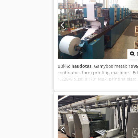
Būklė:
naudotas
, Gamybos metai:
199
continuous form printing machine - Ed
1.228/8 Size: 8 1/3" Max. printing siz
Reel diameter: 1,000 mm Core diameter
mm Chedpfsh Axahex Ak Tsa Roll to she
welcome your visit – further machines i
Emskirchen / Nuremberg – test run po