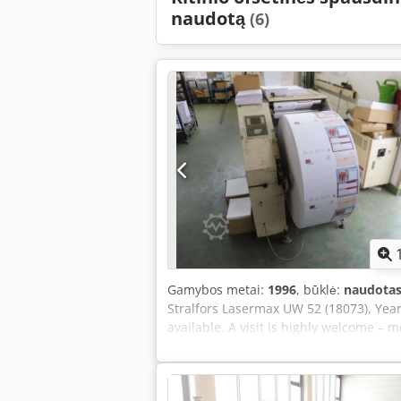
naudotą
(6)
Gamybos metai:
1996
, būklė:
naudota
Stralfors Lasermax UW 52 (18073), Year
available. A visit is highly welcome – 
Located in Emskirchen/Nuremberg – ma