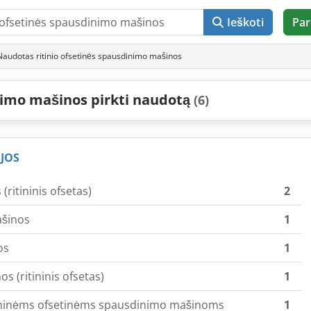
Ieškoti
Par
Naudotas ritinio ofsetinės spausdinimo mašinos
inimo mašinos pirkti naudotą
(6)
JOS
ritininis ofsetas)
2
ašinos
1
os
1
 (ritininis ofsetas)
1
ritininėms ofsetinėms spausdinimo mašinoms
1