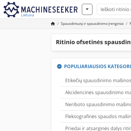
Lietuva
Spausdintuvų ir spausdinimo įrenginiai
Ritinio ofsetinės spausd
POPULIARIAUSIOS KATEGORI
Etikečių spausdinimo mašinos (
Akcidencinės spausdinimo m
Neriboto spausdinimo mašin
Fleksografinės spaudos mašinos
Priedai ir atsarginės dalys 