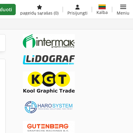
duoti
Kalba
pageidų sąrašas
(0)
Prisijungti
Meniu