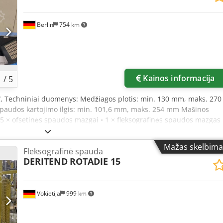
Berlin
754 km
Kainos informacija
1
/
5
7
, Techniniai duomenys: Medžiagos plotis: min. 130 mm, maks. 270
audos kartojimo ilgis: min. 101,6 mm, maks. 254 mm Mašinos
5 × ofsetinės spaudos mazgai • 1 × fleksografinės spaudos mazgas 
zgas Cjdpfjxpilrex Ak Toha • Plokščio štampavimo mazgas
Mažas skelbima
Fleksografinė spauda
DERITEND
ROTADIE 15
Vokietija
999 km