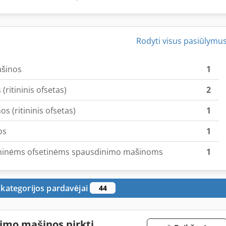
Rodyti visus pasiūlymu
ašinos
1
ritininis ofsetas)
2
 (ritininis ofsetas)
1
os
1
ritininėms ofsetinėms spausdinimo mašinoms
1
 kategorijos pardavėjai
44
nimo mašinos pirkti