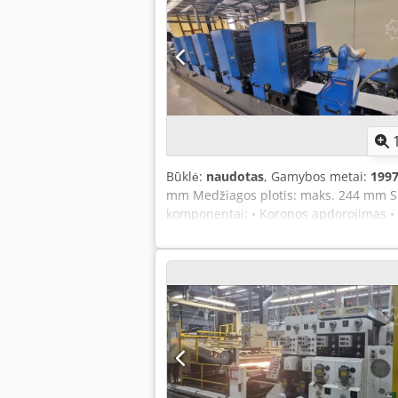
Būklė:
naudotas
, Gamybos metai:
199
mm Medžiagos plotis: maks. 244 mm Sp
komponentai: • Koronos apdorojimas • 
Plokščio karšto folijos štampavimo ma