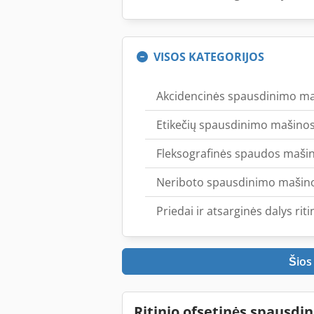
VISOS KATEGORIJOS
Akcidencinės spausdinimo m
Etikečių spausdinimo mašinos (
Fleksografinės spaudos mašinos
Neriboto spausdinimo mašin
Priedai ir atsarginės dalys 
Šios
Ritinio ofsetinės spausdi