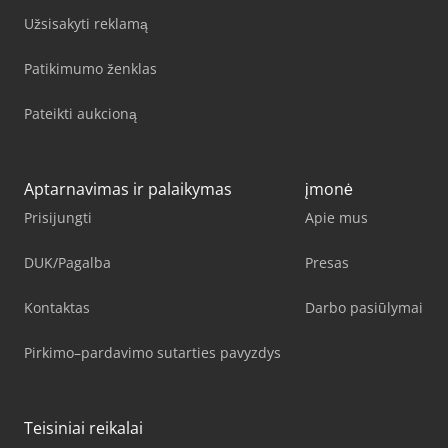
Užsisakyti reklamą
Patikimumo ženklas
Pateikti aukcioną
Aptarnavimas ir palaikymas
įmonė
Prisijungti
Apie mus
DUK/Pagalba
Presas
Kontaktas
Darbo pasiūlymai
Pirkimo–pardavimo sutarties pavyzdys
Teisiniai reikalai