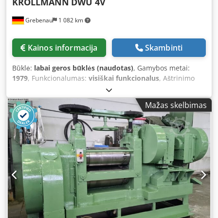
KROLLMANN
DWU 4V
Grebenau
1 082 km
Kainos informacija
Skambinti
Būklė:
labai geros būklės (naudotas)
, Gamybos metai:
1979
, Funkcionalumas:
visiškai funkcionalus
, Aštrinimo
sritis: iki 500 N/mm² 22 - 7,0 mm Crsdpfx Adeyak Eiehef iki
1.000 N/mm² 21 - 8,0 mm virš 1.000 N/mm² 20 - 8,0 mm
Mažas skelbimas
Kalandrų skaičius: 10