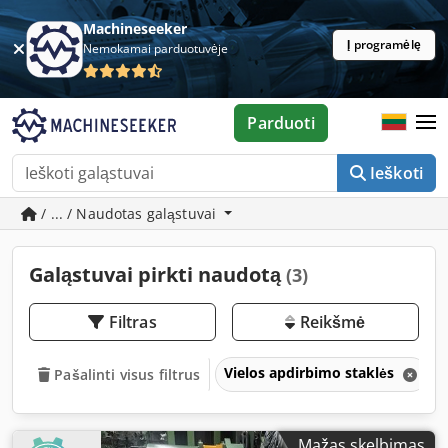
Machineseeker
Į programėlę
Nemokamai parduotuvėje
Parduoti
Ieškoti
/ ... / Naudotas galąstuvai
Galąstuvai pirkti naudotą
(3)
Filtras
Reikšmė
Vielos apdirbimo staklės
Pašalinti visus filtrus
Mažas skelbimas