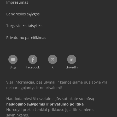
Impresumas
Bendrosios sąlygos
Turgavietės taisyklės
Privatumo pareiškimas
Blog
Facebook
X
LinkedIn
Visa informacija, pasiūlymai ir kainos šiame puslapyje yra
neįpareigojantys ir neprivalomi!
Naudodamiesi šia svetaine, jūs sutinkate su mūsų
naudojimo sąlygomis
ir
privatumo politika
.
Nurodyti prekių ženklai priklauso jų atitinkamiems
savininkams.