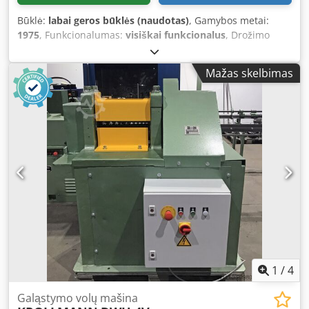
Būklė:
labai geros būklės (naudotas)
, Gamybos metai:
1975
, Funkcionalumas:
visiškai funkcionalus
, Drožimo
diapazonas: 16 - 5,0 mm Kaliibrų skaičius: 10 Crsdpfx Adjyc
Hpvjhof
Mažas skelbimas
1
/
4
Galąstymo volų mašina