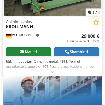
1
/
4
Galinimo volas
KROLLMANN
29 000 €
Willich
1 233 km
Fiksuota kaina plius PVM
Klausti
Skambinti
Būklė:
naudotas
, Gamybos metai:
1978
, Year of
manufacture: approx. 1978 Possible applications: for bar
profiles and... Possible applications: ... for flat material
Maximum material thickness: 24 mm Working length: 300 -
600 mm Usable width: 3 x 170 mm Drive motor: 400 V, 11
kW, 50 Hz Cedex U A I Tjpfx Adhjrf Equipped with 2 shears.
+++++ Please note that the machine is dismantled and
ready for loading. For this reason, a live demonstration or
production of a video is not possible. Furthermore, our