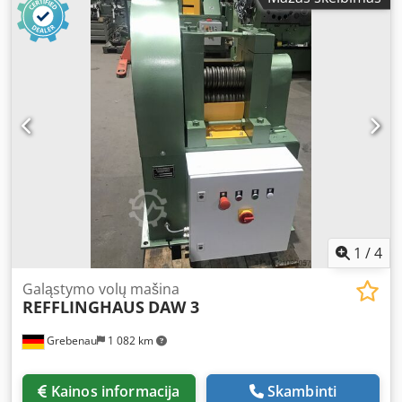
1
/
4
Galąstymo volų mašina
REFFLINGHAUS
DAW 3
Grebenau
1 082 km
Kainos informacija
Skambinti