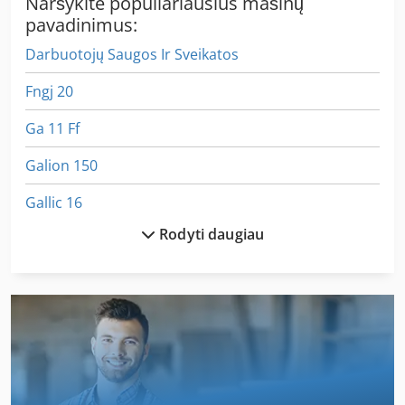
Naršykite populiariausius mašinų
pavadinimus:
Darbuotojų Saugos Ir Sveikatos
Fngj 20
Ga 11 Ff
Galion 150
Gallic 16
Rodyti daugiau
Galva 4
Gastl Rg 200
German
Gkt 60
Gws 25 230