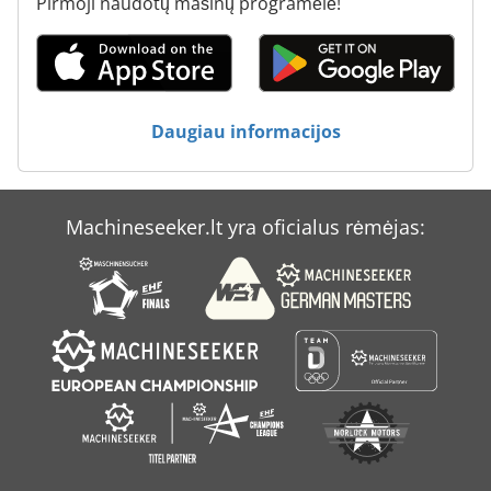
Pirmoji naudotų mašinų programėlė!
Tekinimo Su Skaitmeniniu Ekranu
Transporto Laikikliai
Tur 560
Daugiau informacijos
Įrankis Ir Pjautuvas Malūnėlis
Machineseeker.lt yra oficialus rėmėjas: