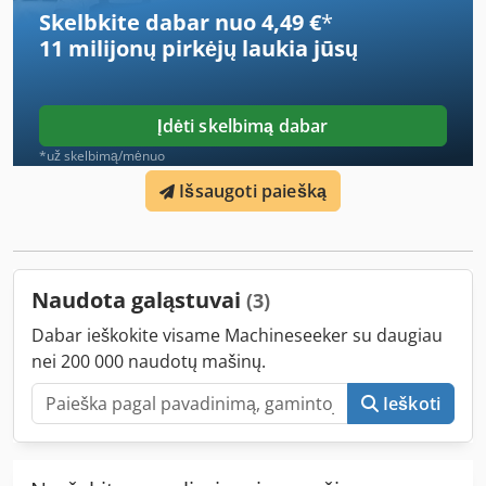
listing contains the most representative photos of the best
Skelbkite dabar nuo 4,49 €
*
possible quality. We regret that it is not possible to provide
11 milijonų pirkėjų
laukia jūsų
any additional images. +++++
Įdėti skelbimą dabar
*už skelbimą/mėnuo
Išsaugoti paiešką
Naudota galąstuvai
(3)
Dabar ieškokite visame Machineseeker su daugiau
nei 200 000 naudotų mašinų.
Ieškoti