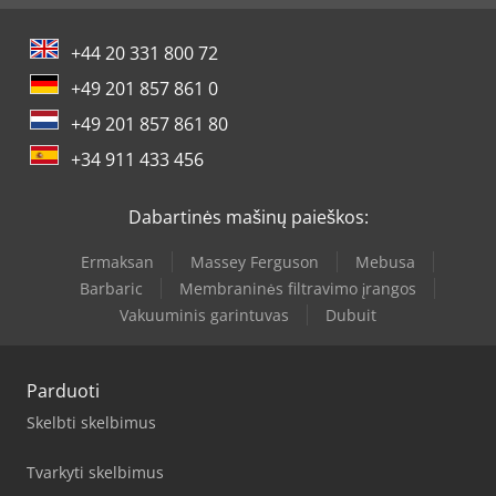
+44 20 331 800 72
+49 201 857 861 0
+49 201 857 861 80
+34 911 433 456
Dabartinės mašinų paieškos:
Ermaksan
Massey Ferguson
Mebusa
Barbaric
Membraninės filtravimo įrangos
Vakuuminis garintuvas
Dubuit
Parduoti
Skelbti skelbimus
Tvarkyti skelbimus