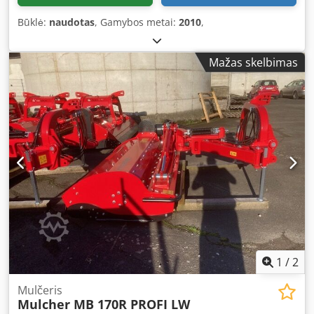
Būklė:
naudotas
, Gamybos metai:
2010
,
Mažas skelbimas
1
/
2
Mulčeris
Mulcher MB 170R PROFI LW