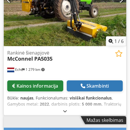
1
/
6
Rankinė šienapjovė
McConnel
PA5035
Echt
1 279 km
Kainos informacija
Skambinti
Būklė:
naujas
, Funkcionalumas:
visiškai funkcionalus
,
Gamybos metai:
2022
, darbinis plotis:
5 000 mm
, Traktorių
šoninis šienapjovė, tinkama nuo 33 kW (45 AG) galios, su
tritaškiu prikabinimu II kat. ir minimalus svoris 2100 kg.
Mažas skelbimas
Pavara per PTO veleną, 540 aps./min. - Maksimalus
horizontalus pasiekiamumas 5,00 m - Hidraulinė sistema