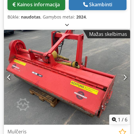
Kainos informacija
Skambinti
Būklė:
naudotas
, Gamybos metai:
2024
,
Mažas skelbimas
1
/
6
Mulčeris