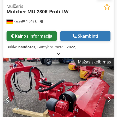
Mulčeris
Mulcher MU 280R Profi LW
Kassel
1 048 km
Kainos informacija
Skambinti
Būklė:
naudotas
, Gamybos metai:
2022
,
Mažas skelbimas