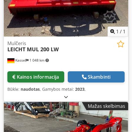
1
/
1
Mulčeris
LEICHT MUL 200 LW
Kassel
1 048 km
Kainos informacija
Skambinti
Būklė:
naudotas
, Gamybos metai:
2023
,
Mažas skelbimas