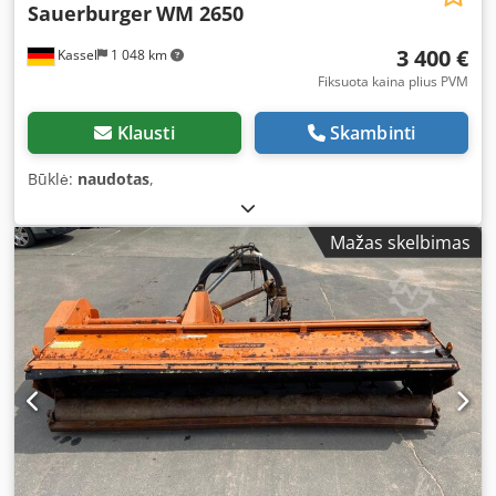
Sauerburger
WM 2650
3 400 €
Kassel
1 048 km
Fiksuota kaina plius PVM
Klausti
Skambinti
Būklė:
naudotas
,
Mažas skelbimas