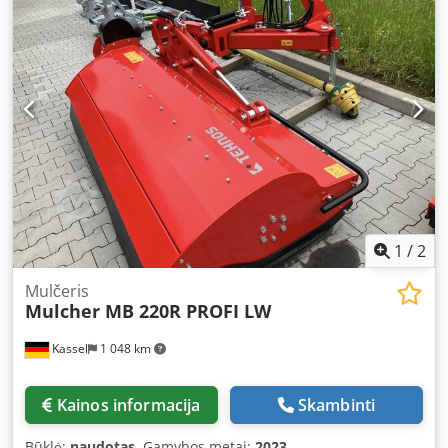
1
/
2
Mulčeris
Mulcher MB 220R PROFI LW
Kassel
1 048 km
Kainos informacija
Skambinti
Būklė:
naudotas
, Gamybos metai:
2023
,