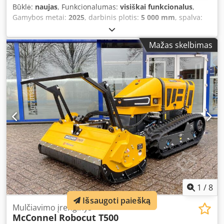
Būklė:
naujas
, Funkcionalumas:
visiškai funkcionalus
,
Gamybos metai:
2025
, darbinis plotis:
5 000 mm
, spalva:
juodas
, Įranga:
apšvietimas
, Rankinė šienapjovė
traktoriams, kurių galia nuo 33 kW (45 AG), trijų taškų
Mažas skelbimas
tvirtinimas cat. II ir minimalus svoris 2100 kg. Pavara per
galios nuėmimo veleną, 540 aps./min. - Didžiausias
horizontalus pasiekiamumas 5,00 m - Hidraulinė sistema
nepriklausoma nuo traktoriaus (46 l/min, 210 bar), įskaitant
kardaninį veleną - Hidraulinė apsauga nuo susidūrimo -
Hidraulinis svirčio pasukimas - Svirčio plūduriavimo
padėtis Codpfox R Ul Nox Akljrf - Pjovimo rotoriaus
plūduriavimo padėtis - Stabilizacijos komplektas trijų taškų
tvirtinimui - Elektrinis proporcingas valdymas viena
svirtimi NAUJAS įrenginys, gamybos metai 2025
1
/
8
Išsaugoti paiešką
Mulčiavimo įrenginys
McConnel
Robocut T500