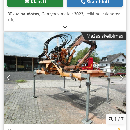
Klausti
Skambinti
Būklė:
naudotas
, Gamybos metai:
2022
, veikimo valandos:
1 h
,
Mažas skelbimas
1
/
7