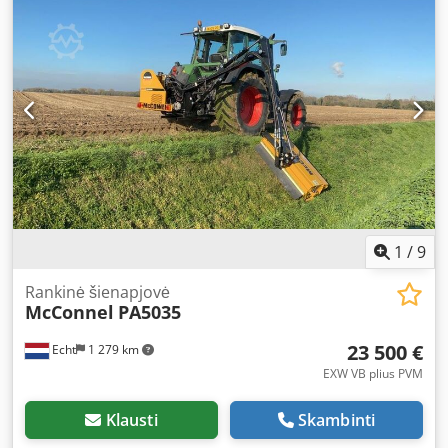
nepriklausoma nuo traktoriaus (46 l/min, 210 bar) - Pavaro
velenas - Hidraulinė apsauga nuo susidūrimų - Hidraulinė
svirtis - Svirties plūduriuojanti padėtis - Smulkintuvo
rotoriaus plūduriuojanti padėtis Codsxlf Hwopfx Aklerf -
Stabilizavimo komplektas tritaškiam prikabinimui -
Bowdeno kabelio valdymas Kuokštelinis rotorius 1000 -
Centrinis montavimas - Tiesioginė pavara - Darbinis plotis
1,00 m - Svoris apie 140 kg
1
/
9
Rankinė šienapjovė
McConnel
PA5035
23 500 €
Echt
1 279 km
EXW VB plius PVM
Klausti
Skambinti