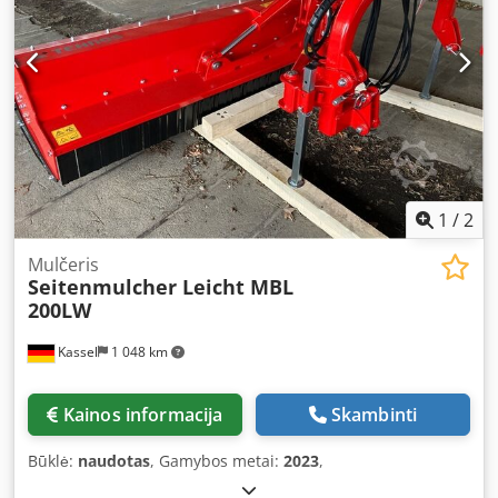
1
/
2
Mulčeris
Seitenmulcher Leicht MBL
200LW
Kassel
1 048 km
Kainos informacija
Skambinti
Būklė:
naudotas
, Gamybos metai:
2023
,