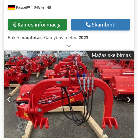
Kassel
1 048 km
Kainos informacija
Skambinti
Būklė:
naudotas
, Gamybos metai:
2023
,
Mažas skelbimas