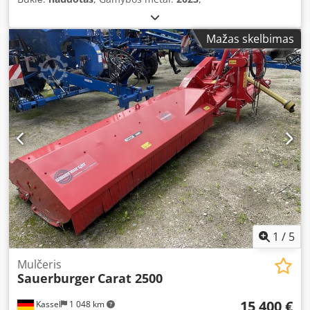
Mažas skelbimas
1
/
5
Mulčeris
Sauerburger
Carat 2500
15 400 €
Kassel
1 048 km