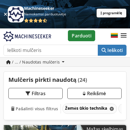
Machineseeker
Į programėlę
Nemokamai parduotuvėje
Parduoti
Ieškoti
/ ... / Naudotas mulčeris
Mulčeris pirkti naudotą
(24)
Filtras
Reikšmė
Žemės ūkio technika
Mul
Pašalinti visus filtrus
Mažas skelbimas