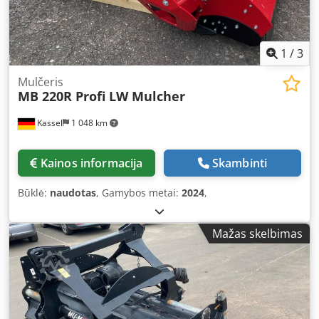
1
/
3
Mulčeris
MB 220R Profi LW Mulcher
Kassel
1 048 km
Kainos informacija
Skambinti
Būklė:
naudotas
, Gamybos metai:
2024
,
Mažas skelbimas