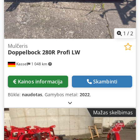
1
/
2
Mulčeris
Doppelbock 280R Profi LW
Kassel
1 048 km
Kainos informacija
Skambinti
Būklė:
naudotas
, Gamybos metai:
2022
,
Mažas skelbimas