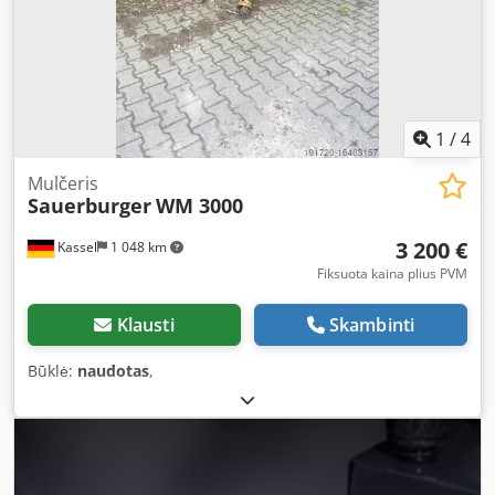
1
/
4
Mulčeris
Sauerburger
WM 3000
3 200 €
Kassel
1 048 km
Fiksuota kaina plius PVM
Klausti
Skambinti
Būklė:
naudotas
,