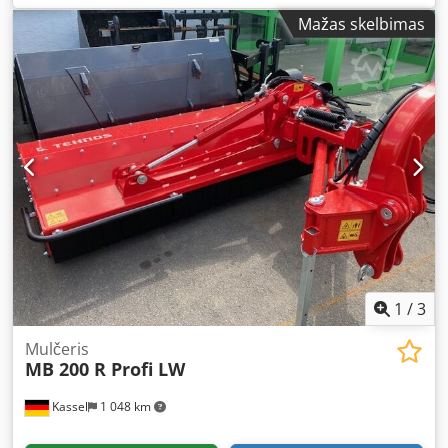
Mažas skelbimas
1
/
3
Mulčeris
MB 200 R Profi LW
Kassel
1 048 km