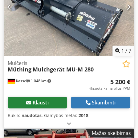
1
/
7
Mulčeris
Müthing
Mulchgerät MU-M 280
5 200 €
Kassel
1 048 km
Fiksuota kaina plius PVM
Klausti
Skambinti
Būklė:
naudotas
, Gamybos metai:
2018
,
Mažas skelbimas