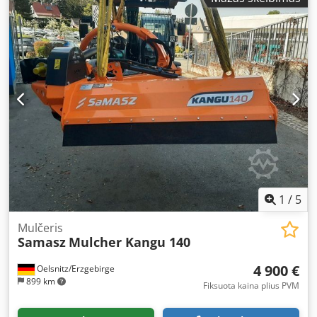
1
/
5
Mulčeris
Samasz
Mulcher Kangu 140
4 900 €
Oelsnitz/Erzgebirge
899 km
Fiksuota kaina plius PVM