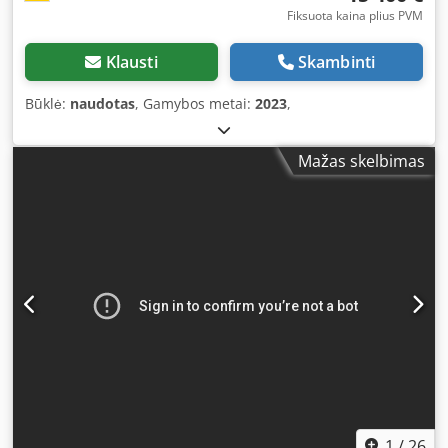
Fiksuota kaina plius PVM
Klausti
Skambinti
Būklė:
naudotas
, Gamybos metai:
2023
,
Mažas skelbimas
1
/
26