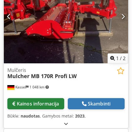
1
/
2
Mulčeris
Mulcher MB 170R Profi LW
Kassel
1 048 km
Kainos informacija
Skambinti
Būklė:
naudotas
, Gamybos metai:
2023
,