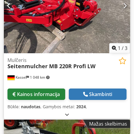
1
/
3
Mulčeris
Seitenmulcher MB 220R Profi LW
Kassel
1 048 km
Kainos informacija
Skambinti
Būklė:
naudotas
, Gamybos metai:
2024
,
Mažas skelbimas