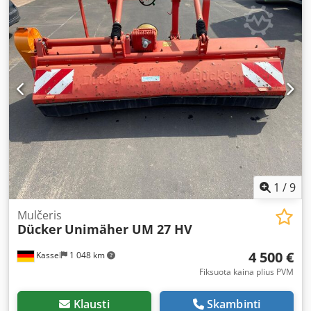
1
/
9
Mulčeris
Dücker
Unimäher UM 27 HV
4 500 €
Kassel
1 048 km
Fiksuota kaina plius PVM
Klausti
Skambinti