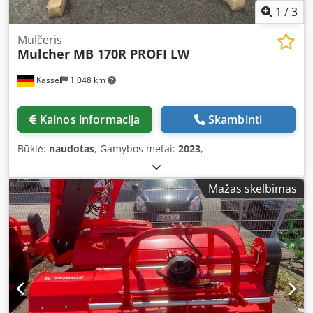
1
/
3
Mulčeris
Mulcher MB 170R PROFI LW
Kassel
1 048 km
Kainos informacija
Skambinti
Būklė:
naudotas
, Gamybos metai:
2023
,
Mažas skelbimas