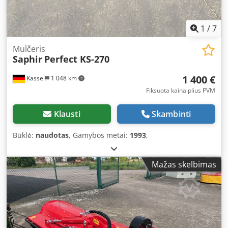
1
/
7
Mulčeris
Saphir
Perfect KS-270
1 400 €
Kassel
1 048 km
Fiksuota kaina plius PVM
Klausti
Skambinti
Būklė:
naudotas
, Gamybos metai:
1993
,
Mažas skelbimas