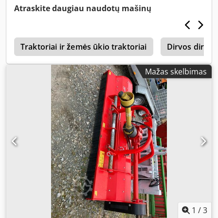
Atraskite daugiau naudotų mašinų
g
Traktoriai ir žemės ūkio traktoriai
Dirvos dirbi
Mažas skelbimas
1
/
3