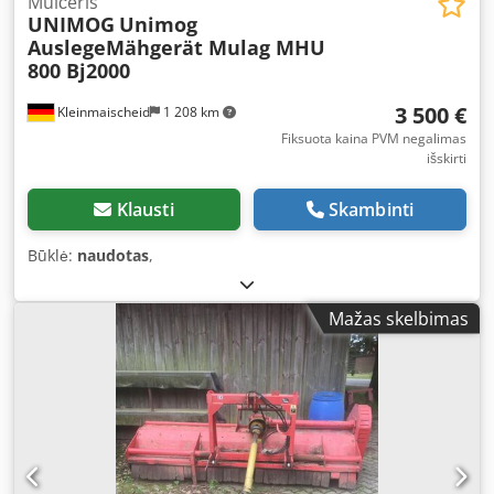
Mulčeris
UNIMOG
Unimog
AuslegeMähgerät Mulag MHU
800 Bj2000
3 500 €
Kleinmaischeid
1 208 km
Fiksuota kaina PVM negalimas
išskirti
Klausti
Skambinti
Būklė:
naudotas
,
Mažas skelbimas