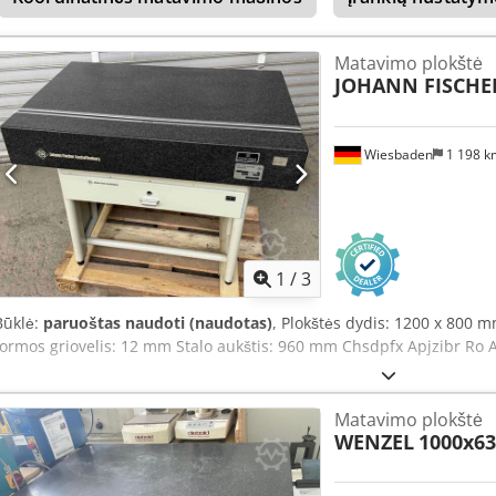
Matavimo plokštė
JOHANN FISCHE
Wiesbaden
1 198 
1
/
3
Būklė:
paruoštas naudoti (naudotas)
, Plokštės dydis: 1200 x 800 m
formos griovelis: 12 mm Stalo aukštis: 960 mm Chsdpfx Apjzibr Ro 
Matavimo plokštė
WENZEL
1000x63