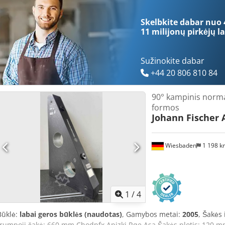
Skelbkite dabar nuo 
11 milijonų pirkėjų
la
Sužinokite dabar
+44 20 806 810 84
90° kampinis norma
formos
Johann Fischer 
Wiesbaden
1 198 
1
/
4
Būklė:
labai geros būklės (naudotas)
, Gamybos metai:
2005
, Šakės 
trumpoji šakė: 660 mm Chodpfx Apjzki Rqe Asa Šakės plotis: 120 mm