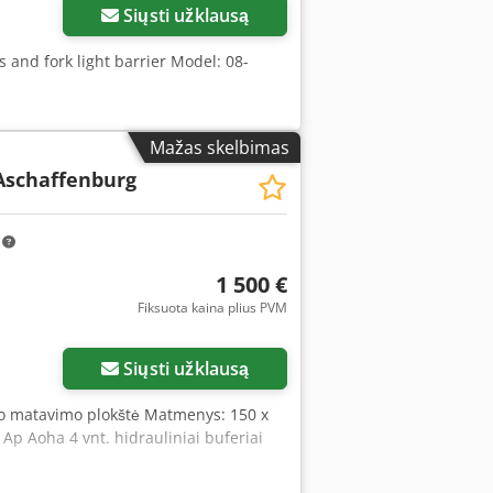
Siųsti užklausą
es and fork light barrier Model: 08-
Mažas skelbimas
Aschaffenburg
m
1 500 €
Fiksuota kaina plius PVM
Siųsti užklausą
to matavimo plokštė Matmenys: 150 x
Ap Aoha 4 vnt. hidrauliniai buferiai