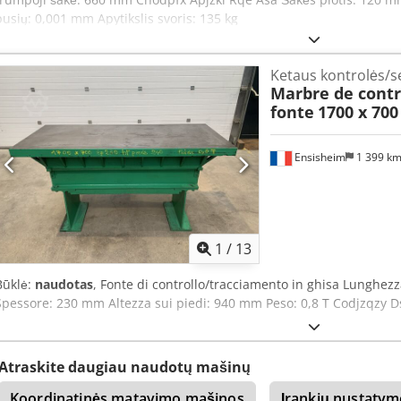
pusių: 0,001 mm Apytikslis svoris: 135 kg
Ketaus kontrolės/
Marbre de contr
fonte
1700 x 70
Ensisheim
1 399 k
1
/
13
Būklė:
naudotas
, Fonte di controllo/tracciamento in ghisa Lungh
Spessore: 230 mm Altezza sui piedi: 940 mm Peso: 0,8 T Codjzqzy D
Atraskite daugiau naudotų mašinų
Koordinatinės matavimo mašinos
Įrankių nustatymo