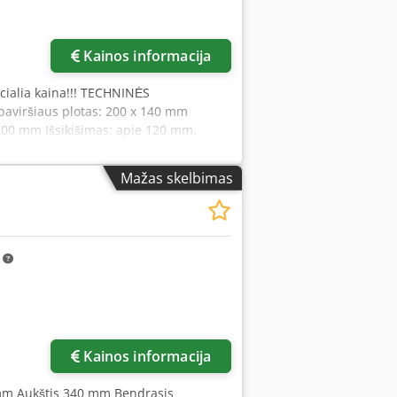
ukų
Kainos informacija
ecialia kaina!!! TECHNINĖS
aviršiaus plotas: 200 x 140 mm
200 mm Išsikišimas: apie 120 mm,
akmens pagrindas, tikslumo klasė
echnik, skaitmeninis ekranas (1 ašis)
Mažas skelbimas
m
Paprašyti daugiau
nuotraukų
Kainos informacija
 mm Aukštis 340 mm Bendrasis