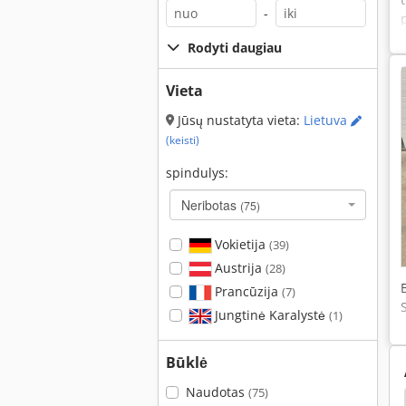
-
Rodyti daugiau
Vieta
Jūsų nustatyta vieta:
Lietuva
(keisti)
spindulys:
Neribotas
(75)
Vokietija
(39)
Austrija
(28)
Prancūzija
(7)
Jungtinė Karalystė
(1)
Būklė
Naudotas
(75)
 Gnybto
Atatranka Plokštės
Apdailos Plokstes