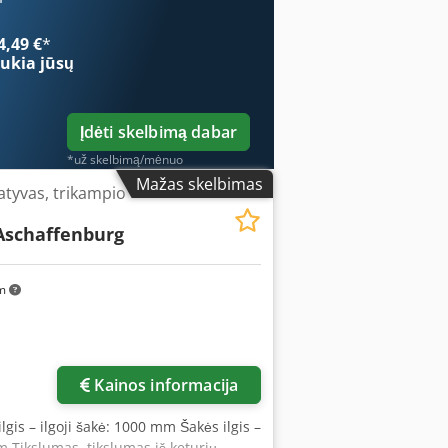
4,49 €
*
ukia jūsų
Įdėti skelbimą dabar
*už skelbimą/mėnuo
Mažas skelbimas
tyvas, trikampio
Aschaffenburg
km
Kainos informacija
ilgis – ilgoji šakė: 1000 mm Šakės ilgis –
 Tikslumas, tikslumas iš keturių