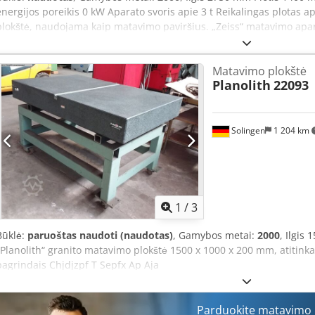
energijos poreikis 0 kW Aparato svoris apie 3 t Reikalingas plotas
plokštė, naudojama kaip matavimo paviršius. „Zeiss“ matavimo apar
Matmenys: 2750 x 1400 x 340 mm. Chsdpfxjznnd Rs Ap Aja
Matavimo plokštė
Planolith
22093
Solingen
1 204 km
1
/
3
Būklė:
paruoštas naudoti (naudotas)
, Gamybos metai:
2000
, Ilgis
„Planolith“ granito matavimo plokštė 1500 x 1000 x 200 mm, atitinka
pagrindais Chjdjzpf T Sepfx Ap Aja
Parduokite matavimo 