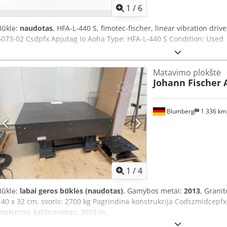
1
/
6
Būklė:
naudotas
, HFA-L-440 S, fimotec-fischer, linear vibration driv
6073-02 Csdpfx Apjutag Io Aoha Type: HFA-L-440 S Condition: Used
Matavimo plokštė
Johann Fischer 
Blumberg
1 336 k
1
/
4
Būklė:
labai geros būklės (naudotas)
, Gamybos metai:
2013
, Grani
140 x 32 cm, svoris: 2700 kg Pagrindinė konstrukcija Codszmidcepfx 
Paskutinis kalibravimas: 2023 m.