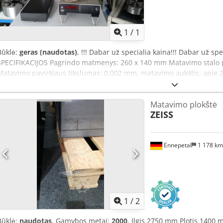
Paprašyti daugiau
nuotra
1
/
1
Būklė:
geras (naudotas)
, !!! Dabar už specialia kaina!!! Dabar už sp
SPECIFIKACIJOS Pagrindo matmenys: 260 x 140 mm Matavimo stalo p
Matavimo paviršiaus tikslumas: 0,002 mm, matavimo aukštis: apie 
kolonėlės skersmuo: 35 mm Priedai: Natūralaus akmens arba kieto 
DIN876/000 Chjdpod Hrk Tofx Ap Aoa Matavimo zondas: HELIUS Messt
Matavimo plokštė
ZEISS
Ennepetal
1 178 k
1
/
2
Būklė:
naudotas
, Gamybos metai:
2000
, Ilgis 2750 mm Plotis 1400