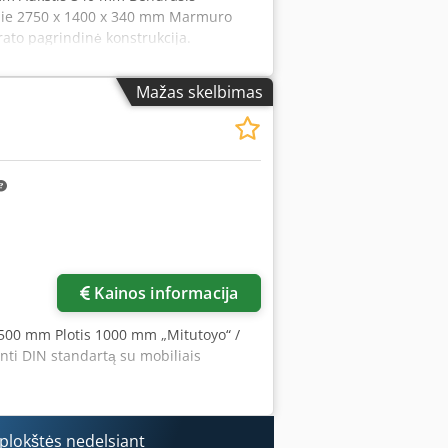
 apie 2750 x 1400 x 340 mm Marmuro
ato pagrindinė konstrukcija.
Mažas skelbimas
Kainos informacija
 1500 mm Plotis 1000 mm „Mitutoyo“ /
nti DIN standartą su mobiliais
plokštės nedelsiant