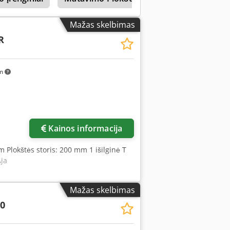
Mažas skelbimas
R
km
Kainos informacija
m Plokštės storis: 200 mm 1 išilginė T
Aja
Mažas skelbimas
0