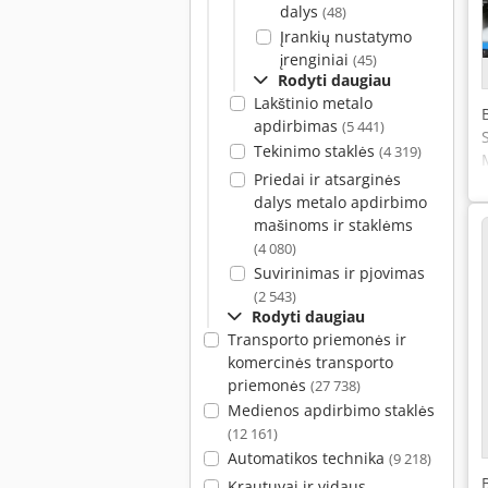
dalys
(48)
Įrankių nustatymo
įrenginiai
(45)
Rodyti daugiau
Lakštinio metalo
apdirbimas
(5 441)
Tekinimo staklės
(4 319)
Priedai ir atsarginės
dalys metalo apdirbimo
mašinoms ir staklėms
(4 080)
Suvirinimas ir pjovimas
(2 543)
Rodyti daugiau
Transporto priemonės ir
komercinės transporto
priemonės
(27 738)
Medienos apdirbimo staklės
(12 161)
Automatikos technika
(9 218)
Krautuvai ir vidaus