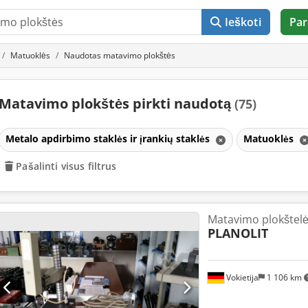
Ieškoti
Par
Matuoklės
Naudotas matavimo plokštės
Matavimo plokštės pirkti naudotą
(75)
Metalo apdirbimo staklės ir įrankių staklės
Matuoklės
Pašalinti visus filtrus
Matavimo plokštel
PLANOLIT
Vokietija
1 106 km