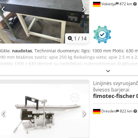
Vokietija
872 km
1
/
14
Būklė:
naudotas
, Techniniai duomenys: Ilgis: 1000 mm Plotis: 630 
890 mm Mašinos svoris: apie 250 kg Reikalinga vieta: apie 2,5 m x 
plokštė 1000 x 630 Wenzel su nedideliais nubrozdinimais kraštuose
matavimo plokštė, kurios matmenys 1000 x 630 mm (dažnai storis 15
priemonė, pagaminta iš natūralaus kieto akmens. Gamintojas WENZ
Linijinės svyruojanč
žinomas dėl ypač stabilios, tamsios, kieto akmens plokštės, kurios
šviesos barjerai
įtampos neturinti etaloninė plokštuma.
fimotec-fischer
Dresden
822 km