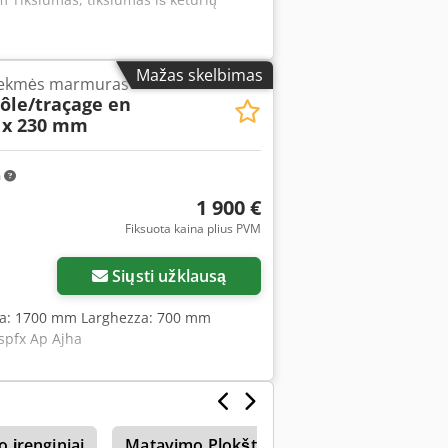
Mažas skelbimas
sekmės marmuras
ôle/traçage en
0 x 230 mm
m
1 900 €
Fiksuota kaina plius PVM
Siųsti užklausą
ezza: 1700 mm Larghezza: 700 mm
spfx Ap Ajha
 įrenginiai
Matavimo Plokštės
Fischer
Kiet