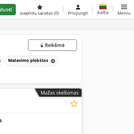
duoti
Kalba
pageidų sąrašas
(0)
Prisijungti
Meniu
Reikšmė
Matavimo plokštės
Mažas skelbimas
ė