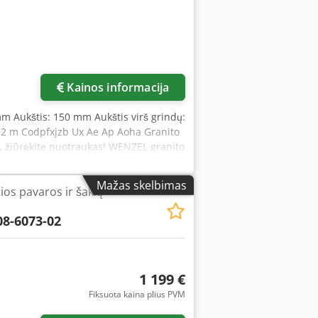
Kainos informacija
mm Aukštis: 150 mm Aukštis virš grindų:
2,2 m Codpfxjzb Ux Ae Ap Aoha Granito
, žiūrėkite nuotraukas! WENZEL granito
0 mm), yra itin tiksli matavimo
EL Metrology visame pasaulyje
Mažas skelbimas
ios pavaros ir šakių
 matavimo kambaryje tarnauja kaip
08-6073-02
1 199 €
Fiksuota kaina plius PVM