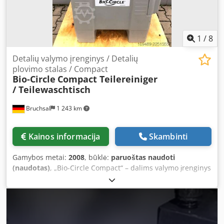
1
/
8
Detalių valymo įrenginys / Detalių
plovimo stalas / Compact
Bio-Circle
Compact Teilereiniger
/ Teilewaschtisch
Bruchsal
1 243 km
Kainos informacija
Skambinti
Gamybos metai:
2008
, būklė:
paruoštas naudoti
(naudotas)
, „Bio-Circle Compact“ – dalims valymo įrenginys
/ dalims plovimo stalas – Pagaminimo metai: 2008 –
Darbinio paviršiaus plotis: apie 700 mm – Darbinis gylis /
darbinio paviršiaus gylis: apie 450–480 mm Dsdsztd
Ngepfx Aqrokr – Darbinis aukštis: apie 800 mm – Apkrova /
didžiausia leistina apkrova: iki apie 100 kg – Svoris be