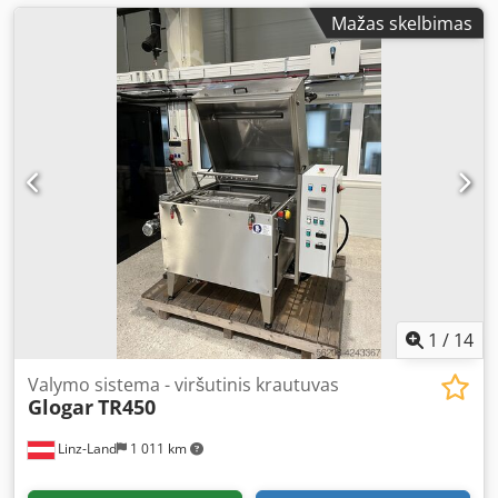
Mažas skelbimas
1
/
14
Valymo sistema - viršutinis krautuvas
Glogar
TR450
Linz-Land
1 011 km