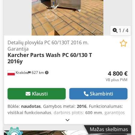
1
/
4
Detalių plovykla PC 60/130T 2016 m.
Garantija
Karcher
Parts Wash PC 60/130 T
2016y
4 800 €
Kraków
627 km
VB plius PVM
Klausti
Skambinti
Būklė:
naudotas
, Gamybos metai:
2016
, Funkcionalumas:
visiškai funkcionalus
, darbinis plotis:
600 mm
, garantijos
trukmė:
12 mėnesiai
, įėjimo įtampa:
400 V
, bendras
aukštis:
1 250 mm
, bendras plotis:
1 000 mm
, bendras
Mažas skelbimas
ilgis:
1 080 mm
, triukšmo lygis:
65 dB
, We offer for sale the