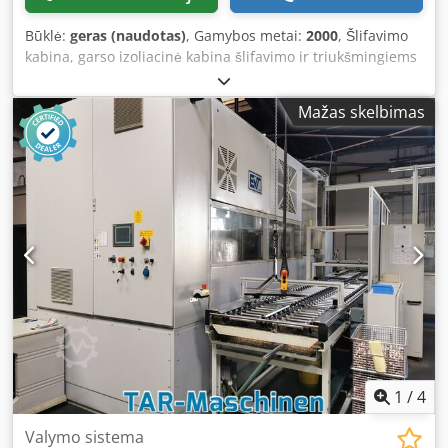
struts (with dampers) guarantee effortless lid opening, and
a ball valve makes draining the washing liquid easy. The
Būklė:
geras (naudotas)
, Gamybos metai:
2000
, Šlifavimo
Kärcher parts washer works in a closed-circuit system (by
kabina, garso izoliacinė kabina šlifavimo ir triukšmingiems
means of an electric pump) with a water-based, non-
darbams. Gylis 4000 mm, ilgis 9000 mm, aukštis 4 metrai,
solvent cleaning solution, ensuring operators are not
su 2 stumdomomis durimis. Dsdjzh Nrcjpfx Aqrokr
exposed to toxic gas emissions.
Mažas skelbimas
1
/
4
Valymo sistema