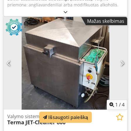
priemonė: angliavandeniliai arba modifikuotas alkoholis.
Dedpfx Aqeznhgrjrokr
Mažas skelbimas
1
/
4
Valymo sistema
Išsaugoti paiešką
Terma
JET-Cleaner 800