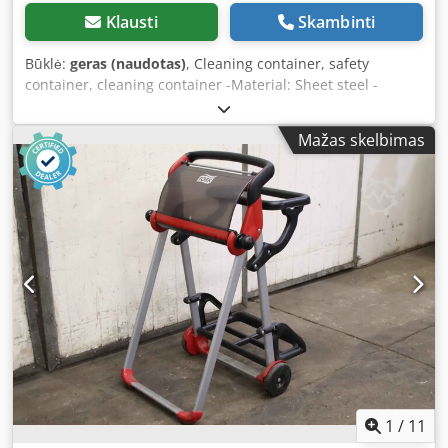
Klausti
Skambinti
Būklė:
geras (naudotas)
, Cleaning container, safety
container, cleaning container -Material: Sheet steel -
Container dimensions: Ø 295 x 235 mm -Sieve basket: Ø
265 x 100 mm -Quantity: 3 units available -Price: per piece
Mažas skelbimas
Dkedpfjcnha Aox Aqrsr -Dimensions: 310/370/H740 mm -
Weight: 8 kg
1
/
11