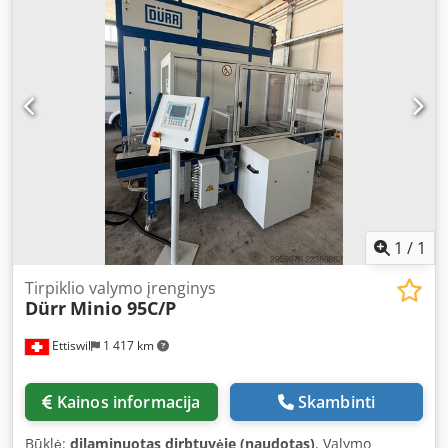
1
/
1
Tirpiklio valymo įrenginys
Dürr
Minio 95C/P
Ettiswil
1 417 km
Kainos informacija
Skambinti
Būklė:
dilaminuotas dirbtuvėje (naudotas)
, Valymo