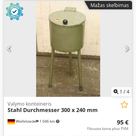
Dimensions: 595/380/H660 mm - Weight: 38 kg
Mažas skelbimas
1
/
4
Valymo konteineris
Stahl
Durchmesser 300 x 240 mm
95 €
Wiefelstede
1 046 km
Fiksuota kaina plius PVM