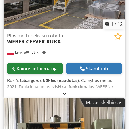
1
/
12
Plovimo tunelis su robotu
WEBER CEEVER KUKA
Lenkija
478 km
Kainos informacija
Skambinti
Būklė:
labai geros būklės (naudotas)
, Gamybos metai:
2021
, Funkcionalumas:
visiškai funkcionalus
, WEBEN /
CEEVER Washing Tunnel with Robot, Conveyor, and
Inspection System Manufacturer: WEBEN / CEEVER
Mažas skelbimas
Application: Automated parts handling downstream from
upstream press (press not included), washing, drying, and
quality control Description: This system is an automated
solution for extracting and transferring parts from an
upstream press. Robots take over the parts and guide