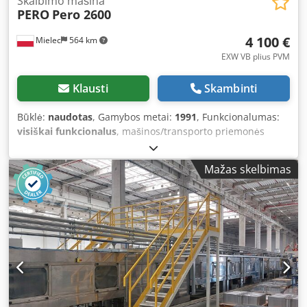
Skalbimo mašina
PERO
Pero 2600
4 100 €
Mielec
564 km
EXW VB plius PVM
Klausti
Skambinti
Būklė:
naudotas
, Gamybos metai:
1991
, Funkcionalumas:
visiškai funkcionalus
, mašinos/transporto priemonės
numeris:
2600/016GR.2 W-4667
, Washing machine Pero
2600 No. 2600/016GR.2 W-4667 Djdsw Dhqlopfx Aqrjkr Year
Mažas skelbimas
of manufacture: 1991 Temperature of washing and rinsing
conveyor: 65-80°C Equipped with Simatic S5 control
system.