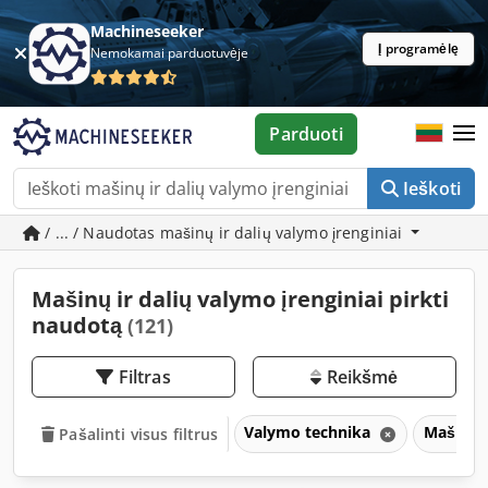
Machineseeker
Į programėlę
Nemokamai parduotuvėje
Parduoti
Ieškoti
/ ... / Naudotas mašinų ir dalių valymo įrenginiai
Mašinų ir dalių valymo įrenginiai pirkti
naudotą
(121)
Filtras
Reikšmė
Valymo technika
Mašinų i
Pašalinti visus filtrus