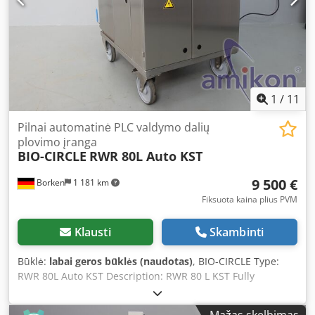
1
/
11
Pilnai automatinė PLC valdymo dalių
plovimo įranga
BIO-CIRCLE
RWR 80L Auto KST
9 500 €
Borken
1 181 km
Fiksuota kaina plius PVM
Klausti
Skambinti
Būklė:
labai geros būklės (naudotas)
, BIO-CIRCLE Type:
RWR 80L Auto KST Description: RWR 80 L KST Fully
Automatic PLC Parts Washing System The RWR systems by
Bio-Circle are the optimal solution for cleaning internal
Mažas skelbimas