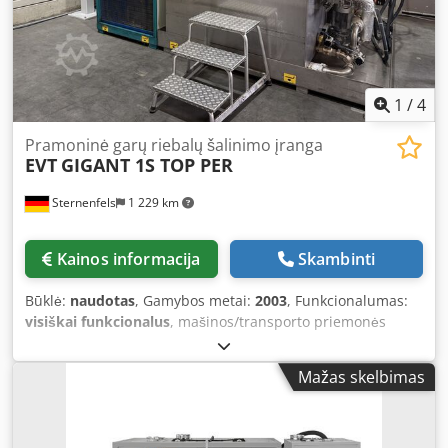
1
/
4
Pramoninė garų riebalų šalinimo įranga
EVT
GIGANT 1S TOP PER
Sternenfels
1 229 km
Kainos informacija
Skambinti
Būklė:
naudotas
, Gamybos metai:
2003
, Funkcionalumas:
visiškai funkcionalus
, mašinos/transporto priemonės
numeris:
02343
, EVT GIGANT – garuose valymo įrenginys
Pasiūlymas: šis įrenginys puikiai tinka patikimam tepalų ir
Mažas skelbimas
kitų naftos produktų likučių pašalinimui nuo metalinių
dalių garų valymo būdu. Dėl didelio darbo krepšio galima
užtikrinti didelį našumą. Kadangi šiame modelyje
nenumatyta darbo kameros užpildyti skysčiu, reikalingo