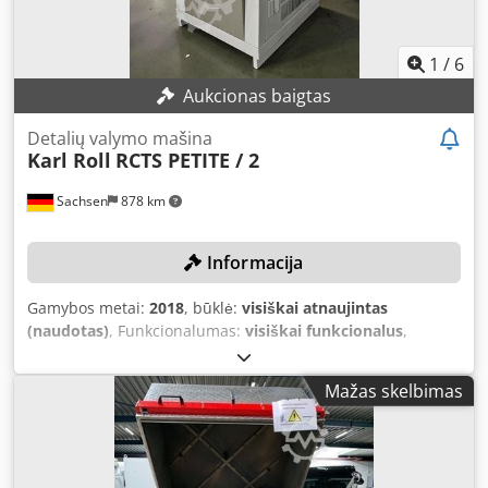
oro tiekimas Korpusas iš plexiglaso Jungtis su ritininiu
pakrovimu Prašome kreiptis į mus dėl daugiau informacijos
ir nuotraukų per mail(at) arba
1
/
6
Aukcionas baigtas
Detalių valymo mašina
Karl Roll
RCTS PETITE / 2
Sachsen
878 km
Informacija
Gamybos metai:
2018
, būklė:
visiškai atnaujintas
(naudotas)
, Funkcionalumas:
visiškai funkcionalus
,
ruošinio svoris (maks.):
15 kg
, vidinis aukštis:
95 mm
,
vidinis ilgis:
260 mm
, neigiamas slėgis:
10 000 Pa
, Nėra
Mažas skelbimas
minimalaus kainos – garantuotas pardavimas už
aukščiausią pasiūlytą kainą! Valymo mašina kaip vienos
kameros užliejimo įrenginys su pilnu vakuumu. Mašina
2026 metais buvo kapitališkai suremontuota už 16.800 €