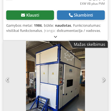
EXW VB plius PVM
Klausti
Skambinti
Gamybos metai:
1986
, būklė:
naudotas
, Funkcionalumas:
visiškai funkcionalus
, Įranga:
dokumentacija / vadovas
,
BVL Rotocleaner 750 Valymo ir nuriebinimo įrenginys su
garų ištraukimo ventiliatoriumi ir alyvos nuėmikliu yra
Mažas skelbimas
geros būklės, naudotas. Gamintojas: BVL
Oberflächentechnik Pagaminimo metai: 1996 m. 2011 m.
skalbimo mašina buvo kapitaliai suremontuota, pakeistas
pavarų variklis, šildytuvas, dujų spyruoklė ir šildymo
elementas. Automatinė krepšinė skalbimo sistema su
išimamais besisukančiais krepšiais. Krepšio skersmuo: 720
mm (vidinis skersmuo) Krepšio aukštis: 140 mm (vidinis
aukštis) Maksimalus naudingas aukštis (skalbiniams): 450
mm Maksimalus partijos svoris: 500 kg Išmatavimai: plotis
1190 mm, gylis 1170 mm, aukštis 1170 mm. Svoris: 290 kg
Yra naudojimo instrukcija, techninė dokumentacija ir
įrenginio CE atitikties deklaracija. Valymo įrenginio
korpusas ir susijusios vamzdynai yra pagaminti iš