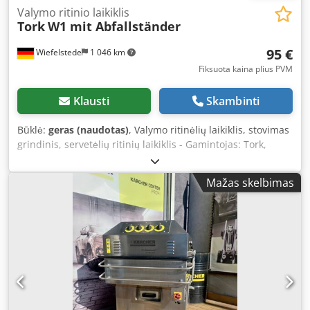
Valymo ritinio laikiklis
Tork
W1 mit Abfallständer
95 €
Wiefelstede
1 046 km
Fiksuota kaina plius PVM
Klausti
Skambinti
Būklė:
geras (naudotas)
, Valymo ritinėlių laikiklis, stovimas
grindinis, servetėlių ritinių laikiklis - Gamintojas: Tork,
grindinis servetėlių ritinio laikiklis su atliekų stovu Dodpfer
Im R Aex Aqrskr - Tipas: W1 - Ritinio plotis: iki apie 450 mm
Mažas skelbimas
- Kiekis: 5 vnt. valymo ritinėlių laikiklių - Kaina: už vienetą -
Matmenys: 710/590/H1010 mm - Svoris: 8,1 kg/vnt.