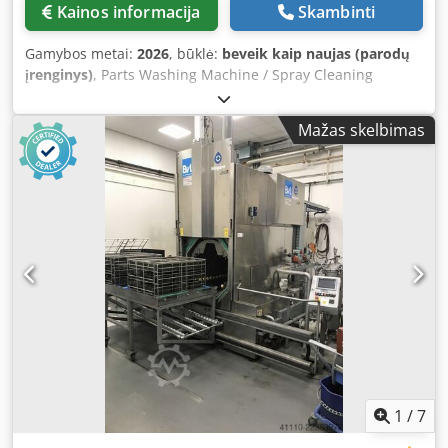
Kainos informacija
Skambinti
Gamybos metai:
2026
, būklė:
beveik kaip naujas (parodų
įrenginys)
, Parts Washing Machine / Spray Cleaning
System Type TR450 The Spray-Rotation Cleaning System
Type TR450 is an automatic cleaning and degreasing unit
Mažas skelbimas
featuring an easy-to-open upward swinging lid. This
system is designed for cleaning individual parts and/or
bulk material in baskets sized LxWxH 520x320x200h mm.
During the cleaning process, the basket must be closed
with a lid. The cleaning result depends on allowing slight
circulation of bulk material inside the basket, which
requires attention to the fill level in the basket. The system
is additionally equipped with a flooding tray beneath the
goods basket, enabling flood scooping of the parts for an
even more effective cleaning outcome. Equipment
includes: • Complete inside and outside stainless steel
construction (grade 1.4301) • Level monitoring and
automatic freshwater refill • Full system insulation • Hot air
drying (output: 11.6 kW) Dkedpfx Aefbt Sisqrer • Steam
1
/
7
fume extraction • Oil skimmer for bath maintenance •