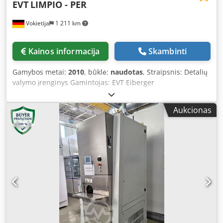
EVT
LIMPIO - PER
Vokietija
1 211 km
Kainos informacija
Skambinti
Gamybos metai:
2010
, būklė:
naudotas
, Straipsnis: Detalių
valymo įrenginys Gamintojas: EVT Eiberger
Verfahrenstechnik GmbH Modelis: LIMPIO - PER
Pagaminimo metai: 2010 Tirpiklis: perchloretilenas
Aukcionas
Individualiai pritaikyta darbo kamera kaip FRONTTOP
pakrovimo sistema Regeneruojamas adsorbcinis įrenginys
Nuolatinis tirpiklio distiliavimas Kombinuotas vakuuminis
džiovinimas Panardinimo valymas su apiplovimo sistema
Prekių krepšelių sukimo ir pasukimo įtaisas Koncentracijos
ribos stebėtojas Lietimui jautrus valdymo ekranas
Nuotolinės diagnostikos modulis Purkštuvų sistema
Dkedpfx Aezickzsqrsr Antras tirpiklių rezervuaras Keičiamo
filtro blokas su filtro džiovinimu Pakrovimo įranga
Užpildymo ir išleidimo vožtuvai Jungtis prie Batsch-Destille
Techninės priežiūros ištraukimas Autonominis suspausto