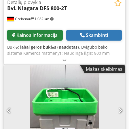
Automatic freshwater refill • 1 small parts basket,
Detalių plovykla
BvL
Niagara DFS 800-2T
520x320x200h mm, mesh size: 6x6 mm, incl. height-
adjustable clamping lid Power supply requirement:
Grebenau
1 082 km
approx. 20 kW (32 amp plug)
Kainos informacija
Skambinti
Būklė:
labai geros būklės (naudotas)
, Dvigubo bako
sistema Kameros matmenys: Naudinga ilgis: 800 mm
Naudinga plotis: 600 mm Naudingas aukštis: 400 mm
Maksimali apkrova: 150 kg Bako talpa: a) Skalbimo bakas:
Mažas skelbimas
1000 litrų Djdezndnljpfx Aqrokr b) Skalavimo bakas: 1100
litrų