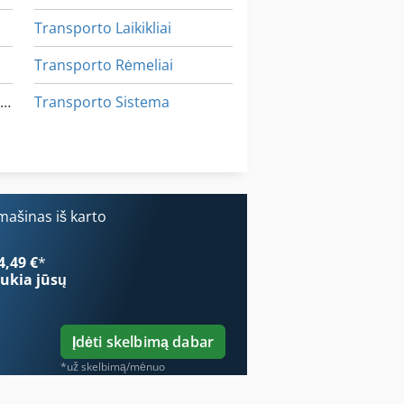
Transporto Laikikliai
Transporto Rėmeliai
Kėlimo Stalas Su Ritininiai Konvejeriai
Transporto Sistema
Tur 560
Įvairios Paskirties
ašinas iš karto
4,49 €
*
ukia jūsų
Įdėti skelbimą dabar
*už skelbimą/mėnuo