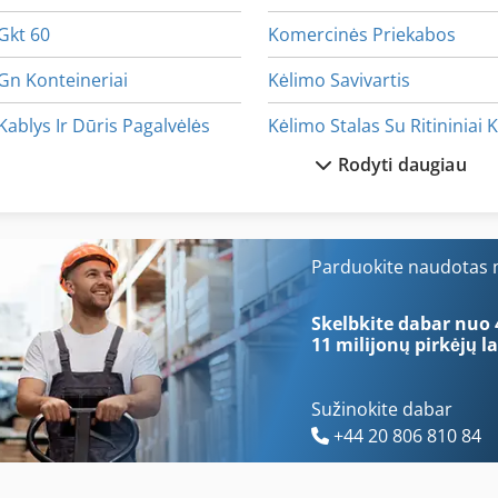
Gkt 60
Komercinės Priekabos
Gn Konteineriai
Kėlimo Savivartis
Kablys Ir Dūris Pagalvėlės
Rodyti daugiau
Kaip Susisiekti Su Mašina
Mokyti Ir Vadovauti Varžtas
Kaip Susisiekti Su Ratukais
Nė Vienas
Kaip Susisiekti Su Šlifavimo Staklės
Perforavimo Ir Pjaustymo
Parduokite naudotas m
Kgs 1670
Ro Pjovimo Staklės
Skelbkite dabar nuo 
11 milijonų pirkėjų
la
Sužinokite dabar
+44 20 806 810 84