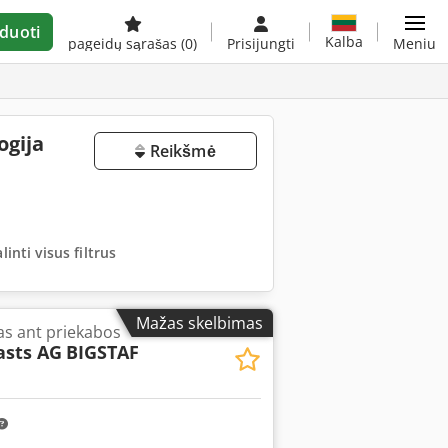
duoti
Kalba
pageidų sąrašas
(0)
Prisijungti
Meniu
ogija
Reikšmė
linti visus filtrus
Mažas skelbimas
as ant priekabos
sts AG
BIGSTAF