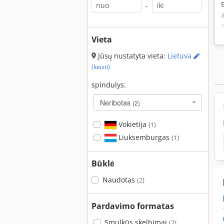
-
Vieta
Jūsų nustatyta vieta:
Lietuva
(keisti)
spindulys:
Neribotas
(2)
Vokietija
(1)
Liuksemburgas
(1)
Būklė
Naudotas
(2)
Pardavimo formatas
Smulkūs skelbimai
(2)