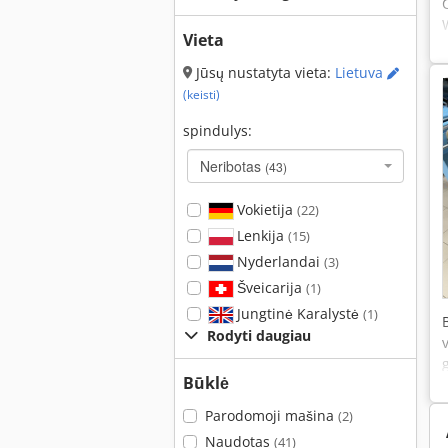
Vieta
Jūsų nustatyta vieta:
Lietuva
(keisti)
spindulys:
Neribotas
(43)
Vokietija
(22)
Lenkija
(15)
Nyderlandai
(3)
Šveicarija
(1)
Jungtinė Karalystė
(1)
Rodyti daugiau
Būklė
Parodomoji mašina
(2)
Naudotas
(41)