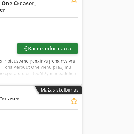
t One
Creaser,
ter
Kainos informacija
s ir pjaustymo įrenginys Įrenginys yra
 Al Toha AeroCut One vienu praėjimu
eno operatoriaus, todėl žymiai padidėja
imas vykdomas intuityviame
idžiausias popieriaus dydis – 370 x
Mažas skelbimas
riaus svoris – 400 g/m² Sparta – 11
Creaser
akiruotas popierius Padavimas – juostinis
amos + 150 vartotojo nustatytų
imo aptikimas Svoris: 240 kg