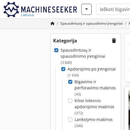
Lietuva
Spausdintuvų ir spausdinimo įrenginiai
Kategorija
Spausdintuvų ir
spausdinimo įrenginiai
(3 840)
Apdorojimo po įrenginiai
(1 939)
Bigavimo ir
perforavimo mašinos
(43)
Kitos tolesnio
apdorojimo mašinos
(372)
Lankstymo mašinos
(346)