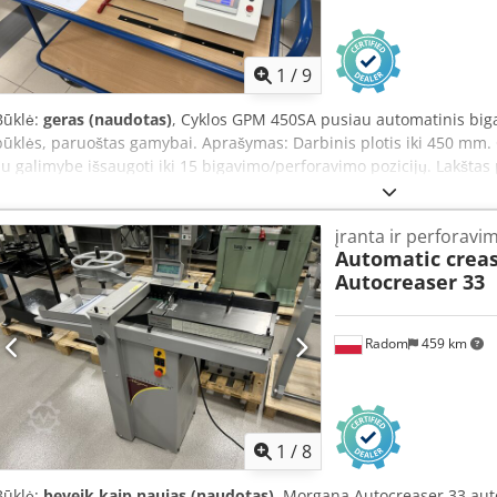
1
/
9
Būklė:
geras (naudotas)
, Cyklos GPM 450SA pusiau automatinis biga
būklės, paruoštas gamybai. Aprašymas: Darbinis plotis iki 450 mm.
su galimybe išsaugoti iki 15 bigavimo/perforavimo pozicijų. Lakšt
automatiškai išimamas. Paprastas valdymo pultas su programų atmin
Bigavimas arba perforavimas per visą lakšto plotį (bigavimo įrankis
įranta ir perforavi
spaudinių ir laminuotų lakštų bigavimas. Standartiškai komplektuojam
Automatic crea
darbo stalas.
Autocreaser 33
Radom
459 km
1
/
8
Būklė:
beveik kaip naujas (naudotas)
, Morgana Autocreaser 33 au