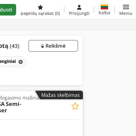
duoti
Kalba
pageidų sąrašas
(0)
Prisijungti
Meniu
dotą
(43)
Reikšmė
enginiai
s
Mažas skelbimas
 bigavimo mašina
SA
Semi-
ser