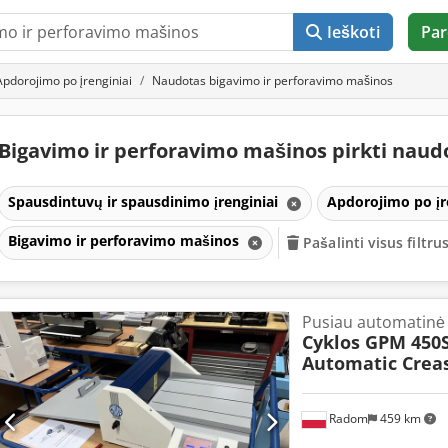
Ieškoti
Par
Apdorojimo po įrenginiai
Naudotas bigavimo ir perforavimo mašinos
Bigavimo ir perforavimo mašinos pirkti nau
Spausdintuvų ir spausdinimo įrenginiai
Apdorojimo po įr
Bigavimo ir perforavimo mašinos
Pašalinti visus filtru
Pusiau automatinė
Cyklos GPM 450
Automatic Crea
Radom
459 km