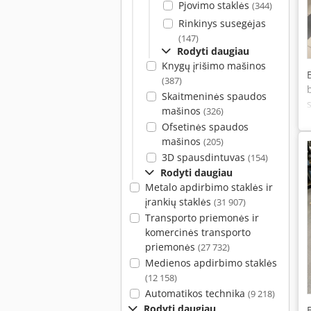
Pjovimo staklės
(344)
Rinkinys susegėjas
(147)
Rodyti daugiau
Knygų įrišimo mašinos
(387)
Skaitmeninės spaudos
mašinos
(326)
Ofsetinės spaudos
mašinos
(205)
3D spausdintuvas
(154)
Rodyti daugiau
Metalo apdirbimo staklės ir
įrankių staklės
(31 907)
Transporto priemonės ir
komercinės transporto
priemonės
(27 732)
Medienos apdirbimo staklės
(12 158)
Automatikos technika
(9 218)
Rodyti daugiau