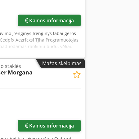
Kainos informacija
vimo įrenginys Įrenginys labai geros
 Cedpfx Aezrfcxsl Tjha Programuotojas
as paduodamas rankiniu būdu, vėliau
timi. Tvirta metalinė konstrukcija.
 komplekte). Galimas skaitmeninių
Mažas skelbimas
mo staklės
i 4 skirtingi bigavimo pločiai. Didelis
ser
Morgana
Kainos informacija
tomatinė bigavimo mašina Cedezph