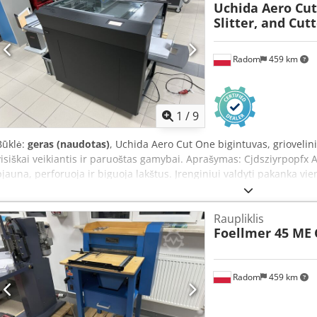
Uchida Aero Cu
Slitter, and Cut
Radom
459 km
1
/
9
Būklė:
geras (naudotas)
, Uchida Aero Cut One bigintuvas, griovelini
visiškai veikiantis ir paruoštas gamybai. Aprašymas: Cjdsziyrpopfx
pjauna, perforuoja ir biguoja lakštus. Įrenginiui valdyti pakanka vi
darbo efektyvumas ir sumažėja eksploatacinės išlaidos. Programav
jutikliniame valdymo skydelyje. Pjovimas, bigavimas, perforavimas D
Raupliklis
520 mm Mažiausias popieriaus dydis – 55 x 45 mm Didžiausias popie
Foellmer 45 ME
130 vizitinių kortelių/val. Popieriaus tipai – ofsetinis, kreiduotas, l
su reguliuojamu vakuumu Bigavimas – linijinis Atmintis – 263 progr
Programavimas per lietimui jautrų ekraną PC jungtis Dvigubo padav
Radom
459 km
Maitinimas: 230 V Pagaminta Japonijoje.