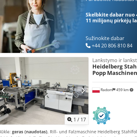
bigų skaičius lape: 100 Tarpų atstumas: 0,1 mm Nustatymo tikslum
Maitinimo įtampa: 400 V Galia: 3,5 kW Svoris: 200 kg Matmenys: 16
Skelbkite dabar nuo 
11 milijonų pirkėjų
la
Sužinokite dabar
+44 20 806 810 84
Lankstymo ir lank
Heidelberg Stah
Popp
Maschinen
Radom
459 km
1
/
17
Būklė:
geras (naudotas)
, Rill- und Falzmaschine Heidelberg Stahl