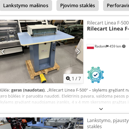
Lankstymo mašinos
Pjovimo staklės
Perforavi
Rilecart Linea F-50
Rilecart Linea F
Radom
459 km
1
/
7
Būklė:
geras (naudotas)
, „Rilecart Linea F-500“ – skylėms gręžiant 
gero būklės ir paruošta naudoti. Elektrinis pavara, valdoma pėsos p
skylėms gręžiant naudojamas įrankis, 4 x 4 mm skersmens grąžtas ir
atskirų modulių. Gamintojo aprašymas: Skylėms gręžiant naudojama į
mm. Csdjzlactjpfx Al Toha Sukurta nuolatiniam darbui ir dideliem
Lankstymo, pjausty
Per vieną ciklą galima gręžti iki 40 lapų (2,5 mm storio). Greita ir pa
staklės
naudojamas juostas. Galima įsigyti su arba be išpjovos pakabai. Mait