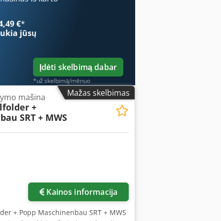
as: 0,1 mm Codpfxezmu E So Al Toha
00 x 800 x 1200 mm
4,49 €
*
ukia jūsų
Įdėti skelbimą dabar
*už skelbimą/mėnuo
Mažas skelbimas
stymo mašina
lfolder +
bau SRT + MWS
Kainos informacija
folder + Popp Maschinenbau SRT + MWS