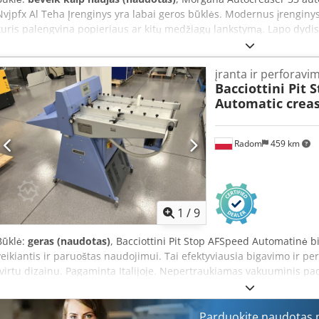
Nvjpfx Al Teha Įrenginys yra labai geros būklės. Modernus įrenginys, 
kuris palengvina popieriaus ar kitų medžiagų lankstymą. Lapo dydis
gsm Valdymas: programuojamas Svoris: 150 kg Gamintojas: Morgana
bigavimas: Taip Bigavimo medžiagos: popierius, kartonas, kartoninė
įranta ir perforavi
Bacciottini Pit 
Automatic crea
Radom
459 km
1
/
9
Būklė:
geras (naudotas)
, Bacciottini Pit Stop AFSpeed ​​Automatinė 
veikiantis ir paruoštas naudojimui. Tai efektyviausia bigavimo ir pe
tvirtu dizainu. Pagaminta Italijoje. Nepertraukiamas vakuuminis pa
medžiagą darbo metu. Du nepriklausomi kompresoriai (siurbimas ir
ir perforavimo įrankiai. Techniniai duomenys: Maksimalus lapo dyd
100 x 150 mm Maksimalus greitis (A4 formatui): 8000 lapų/val. Me
Parduokite naudotas m