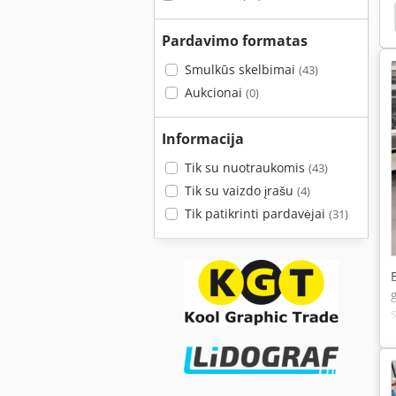
 Vieneto
Šviestuvas Iris
"Groove"
Duplo
Pardavimo formatas
Smulkūs skelbimai
(43)
Aukcionai
(0)
Informacija
Tik su nuotraukomis
(43)
Tik su vaizdo įrašu
(4)
Tik patikrinti pardavėjai
(31)