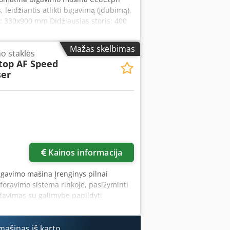
leidžiantis atlikti bigavimą (įdubimą),
: 330x900 mm Didžiausias storis: 400
, Jungtinė Karalystė Vaizdo
s plokštės
Mažas skelbimas
mo staklės
Stop AF Speed
ser
Kainos informacija
bigavimo mašina Įrenginys pilnai
rforavimo sistema rinkoje, pasižyminti
davimas su galimybe papildyti
 oro srautas). Komplekte yra bigavimo
is: 500 x 700 mm Minimalus lapo dydis:
džiagos svoris: 80-600 GSM Maksimalus
ašinas iš karto