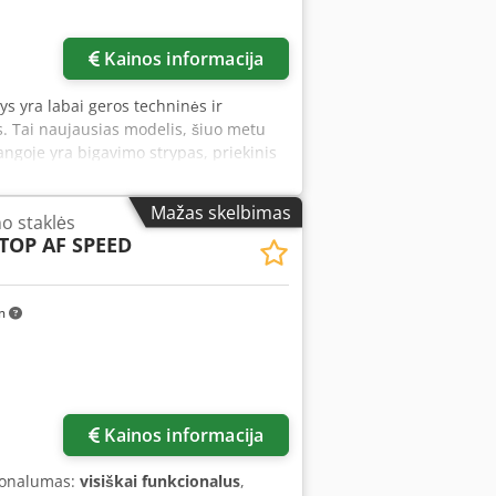
Kainos informacija
ys yra labai geros techninės ir
s. Tai naujausias modelis, šiuo metu
ngoje yra bigavimo strypas, priekinis
iems tiražams. Dėl krumplinio variklio
Mažas skelbimas
mo staklės
STOP AF SPEED
km
Kainos informacija
ionalumas:
visiškai funkcionalus
,