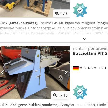
1
/
8
Būklė:
geras (naudotas)
, Foellmer 45 ME bigavimo įrenginys Įrengin
vizualinės būklės. Chsdpfjziyrcjx Al Tea Nuo naujo vienas savininka
vis dar gaminamas. Darbinis plotis – 450 mm. Maitinimas – 380V. Įra
ir šoninis užtvarai. Šis bigavimo įrenginys rekomenduojamas didesn
veikimo yra tylus ir galingas. Valdymas pėdos pedalu.
įranta ir perforavi
Bacciottini
PIT 
Winkelhaid
1 068 
1
/
13
Būklė:
labai geros būklės (naudotas)
, Gamybos metai:
2009
, Funkc