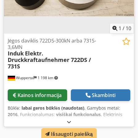
1
/
10
Jėgos daviklis 722DS-300kN arba 731S-
3,6MN
Induk
Elektr.
Druckkraftaufnehmer 722DS /
731S
Wuppertal
1 198 km
Kainos informacija
Skambinti
Būklė:
labai geros būklės (naudotas)
, Gamybos metai:
2016
, Funkcionalumas:
visiškai funkcionalus
, Elektrinis
suspaudimo jėgos keitiklis 722DS-300kN su apkrovos
mygtuku, spaudimo elementu ir 10 cm ilgio pritvirtintu
Išsaugoti paiešką
kabeliu su jungtimi Matavimo diapazonas: 0...300 kN Maks.