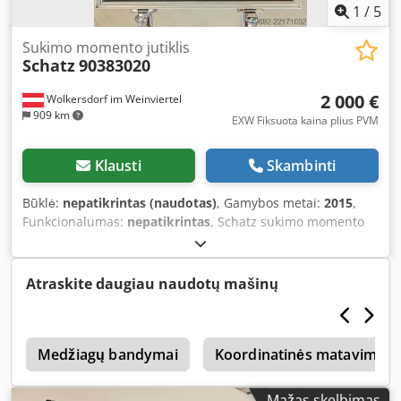
1
/
5
Sukimo momento jutiklis
Schatz
90383020
2 000 €
Wolkersdorf im Weinviertel
909 km
EXW Fiksuota kaina plius PVM
Klausti
Skambinti
Būklė:
nepatikrintas (naudotas)
, Gamybos metai:
2015
,
Funkcionalumas:
nepatikrintas
, Schatz sukimo momento
matuoklis 2000 Nm medinėje dėžėje, nepatikrintas Dsdpfx
Aozfxqpjkksck
Atraskite daugiau naudotų mašinų
0
Medžiagų bandymai
Koordinatinės matavimo st
Mažas skelbimas