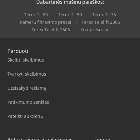
Dabartinės mašinų paieškos:
Terex Tc 60
Terex Tc 50
Terex Tc 75
Kamerų filtravimo presai
Terex Telelift 2306
Terex Telelift 2506
Kompresoriai
Parduoti
Skelbti skelbimus
Tvarkyti skelbimus
Užsisakyti reklamą
Patikimumo ženklas
Pateikti aukcioną
Aptarnavimas ir palaikymas
įmonė