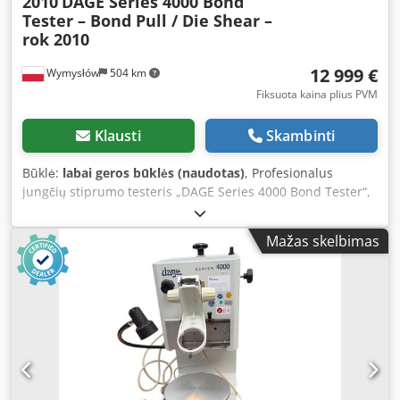
2010
DAGE Series 4000 Bond
Tester – Bond Pull / Die Shear –
rok 2010
12 999 €
Wymysłów
504 km
Fiksuota kaina plius PVM
Klausti
Skambinti
Būklė:
labai geros būklės (naudotas)
, Profesionalus
jungčių stiprumo testeris „DAGE Series 4000 Bond Tester“,
skirtas atlikti jungčių atplaišymo ir poslinkio testus
puslaidininkių ir elektronikos pramonėje. Šis prietaisas
Mažas skelbimas
naudojamas kokybės kontrolės laboratorijose, mokslinių
tyrimų ir plėtros skyriuose bei gaminant mikroelektronikos
komponentus. Į komplektą įeina tikslus pozicionavimo
stalas, valdymas naudojant valdymo svirtis, skaitmeninis
klaviatūros skydelis ir apšvietimas. Komplekte taip pat yra
originali PCI valdymo plokštė („Baldor NextMove PCI-2
Motion Control Card“) ir papildomi elektroniniai
komponentai, matomi nuotraukose, o tai yra vertingas
komplekto papildymas. Techniniai duomenys: Gamintojas: