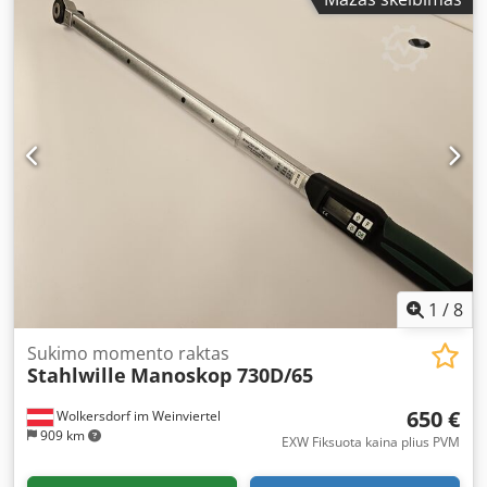
1
/
8
Sukimo momento raktas
Stahlwille
Manoskop 730D/65
650 €
Wolkersdorf im Weinviertel
909 km
EXW Fiksuota kaina plius PVM