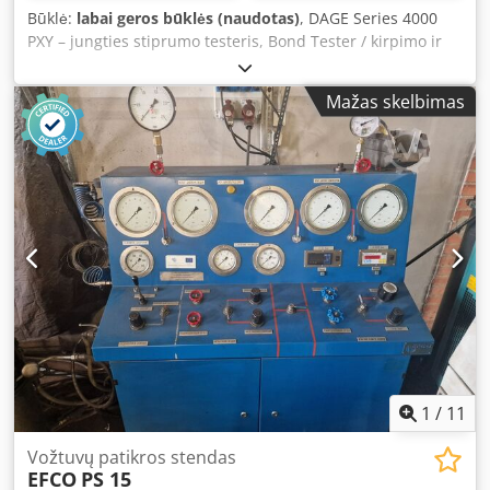
Būklė:
labai geros būklės (naudotas)
, DAGE Series 4000
PXY – jungties stiprumo testeris, Bond Tester / kirpimo ir
tempimo testeris Dodjzma Skjpfx Akkeck
Mažas skelbimas
1
/
11
Vožtuvų patikros stendas
EFCO
PS 15