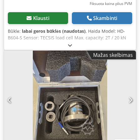
Fiksuota kaina plius PVM
Klausti
Skambinti
Būklė:
labai geros būklės (naudotas)
, Haida Model: HD-
B604-S Sensor: TECSIS load cell Max. capacity: 2T / 20 kN
Units: G, kg, N, LB (selectable) Resolution: 1/250,000
Accuracy: ± 0.5% Max. stroke: 700 mm (without fixture) Test
Mažas skelbimas
speed: 0.1-500 mm/min (adjustable) Voltage: 220V AC ±
10%, 50/60Hz Dedezgr Eijpfx Akkeck Clamping range: 0-7
mm Weight: approx. 175 kg Dimensions (W x D x H): 88 x
50.5 x 150 cm Condition: used Scope of delivery: (see
image) (Specifications and data subject to change and
errors reserved!) If you have any further questions, we
would be happy to answer them by phone.