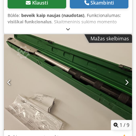
Klausti
Skambinti
Būklė:
beveik kaip naujas (naudotas)
, Funkcionalumas:
visiškai funkcionalus
, Skaitmeninis sukimo momento
raktas Stahlwille Manoskop 730D/65 Matavimo diapazonas:
65 - 650 Nm Dodpfx Akjytqhwjkock
Mažas skelbimas
1
/
9