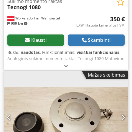
Sukimo momento raktas
Tecnogi
1080
350 €
Wolkersdorf im Weinviertel
909 km
EXW Fiksuota kaina plius PVM
Klausti
Skambinti
Būklė:
naudotas
, Funkcionalumas:
visiškai funkcionalus
,
Analoginis sukimo momento raktas Tecnogi 1080 Matavimo
diapazonas: 140 - 800 Nm Djdpfx Asytqliskksck
Mažas skelbimas