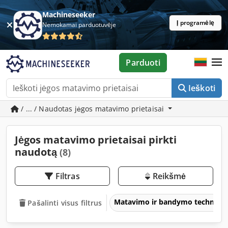
Machineseeker
Į programėlę
Nemokamai parduotuvėje
Parduoti
Ieškoti
/ ... / Naudotas jėgos matavimo prietaisai
Jėgos matavimo prietaisai pirkti
naudotą
(8)
Filtras
Reikšmė
Matavimo ir bandymo technika
Pašalinti visus filtrus