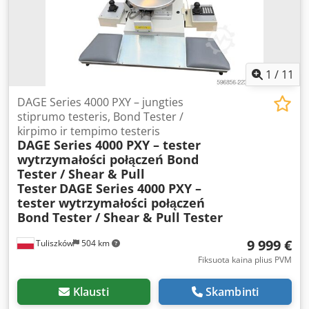
„DAGE“ („Nordson DAGE“) Modelis: „DAGE Series 4000 Bond
Tester“ Pagaminimo metai: 2010 Maitinimas: 110 / 230 V
AC, vienfazis Dcodpfx Aozma Tbjkkjk Dažnis: 50/60 Hz
Galia: 250 VA Valdymas naudojant valdymo svirtis ir
klaviatūrą Tikslus XY pozicionavimo stalas Reikalingas
1
/
11
suspaustas oras: 4 bar (be aliejaus) Vakuumo prijungimas
Vizualinė būklė – labai gera. Pardaviamas komplektas
DAGE Series 4000 PXY – jungties
atitinka pateiktas nuotraukas ir apima visus matomus
stiprumo testeris, Bond Tester /
komponentus, įskaitant papildomą PCI valdymo plokštę.
kirpimo ir tempimo testeris
DAGE Series 4000 PXY – tester
wytrzymałości połączeń Bond
Tester / Shear & Pull
Tester
DAGE Series 4000 PXY –
tester wytrzymałości połączeń
Bond Tester / Shear & Pull Tester
9 999 €
Tuliszków
504 km
Fiksuota kaina plius PVM
Klausti
Skambinti