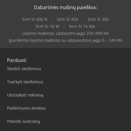
Dabartinės mašinų paieškos:
Scm Si 300 N
Scm Si 320
Scm Si 300
Scm Si 16 W
Scm Si 16 Wa
Liejimo mašinos, uždarymo jėga 250–999 kN
Įpurškimo liejimo mašinos su užspaudimo jėga 0 – 249 kN
Parduoti
Skelbti skelbimus
Tvarkyti skelbimus
Užsisakyti reklamą
Patikimumo ženklas
Pateikti aukcioną