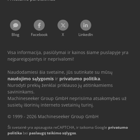
Blog
Facebook
X
LinkedIn
Visa informacija, pasiūlymai ir kainos šiame puslapyje yra
neįpareigojantys ir neprivalomi!
Naudodamiesi šia svetaine, jūs sutinkate su mūsų
naudojimo sąlygomis
ir
privatumo politika
.
Nurodyti prekių ženklai priklauso jų atitinkamiems
savininkams.
Machineseeker Group GmbH neprisiima atsakomybės už
susietų išorinių interneto svetainių turinį.
© 1999 - 2026 Machineseeker Group GmbH
Ši svetainė yra apsaugota reCAPTCHA, ir taikoma Google
privatumo
politika
bei
paslaugų teikimo sąlygos
.