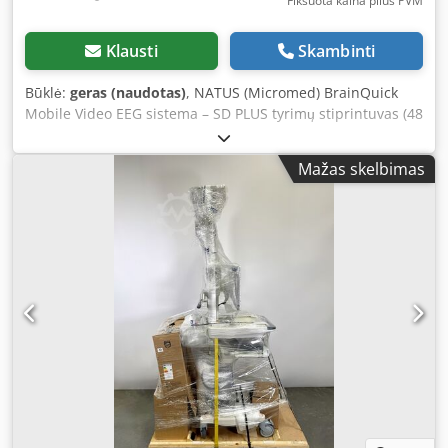
Fiksuota kaina plius PVM
Klausti
Skambinti
Būklė:
geras (naudotas)
, NATUS (Micromed) BrainQuick
Mobile Video EEG sistema – SD PLUS tyrimų stiprintuvas (48
kanalai) (naudota) Ši aukštos našumo 48 kanalų EEG
sistema sujungia lankstumą, signalo kokybę ir paprastą
Mažas skelbimas
naudojimą kompaktiškoje, mobilioje konstrukcijoje. (Kaina
nurodyta už vienetą) Pagrindinės savybės: SD PLUS™
tyrimų stiprintuvas (48 kanalai) – Palaiko iki 40 bendrų
nuorodinių kanalų su keliomis papildomomis įvestimis
Išskirtinis signalo vientisumas – aukštos raiškos duomenų
surinkimas, iki 16 kHz mėginių ėmimo dažnis Optimizuota
reiklioms aplinkoms – techninė analizė, signalo analizės
kūrimas, mokymų aplinkos, atsarginių dalių panaudojimas
ir kitos neklinikinės paskirtys Crsdpfx Aezhicnsc Ejf
Intuityvi vartotojo sąsaja – patogi navigacija, pritaikomos
įrankių juostos gyvai analizei ir peržiūros režimui Lankstūs
išdėstymo variantai – galimybė keisti pagal tyrimo tipą,
darbo eigos etapą arba centrinį vaizdą Integruotas