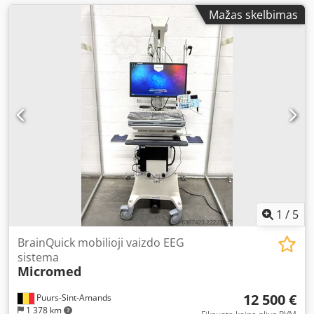
Mažas skelbimas
1
/
5
BrainQuick mobilioji vaizdo EEG
sistema
Micromed
12 500 €
Puurs-Sint-Amands
1 378 km