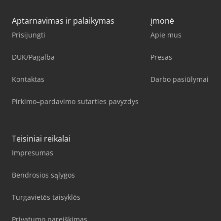
Aptarnavimas ir palaikymas
įmonė
Prisijungti
Apie mus
DUK/Pagalba
Presas
Kontaktas
Darbo pasiūlymai
Pirkimo–pardavimo sutarties pavyzdys
Teisiniai reikalai
Impresumas
Bendrosios sąlygos
Turgavietės taisyklės
Privatumo pareiškimas