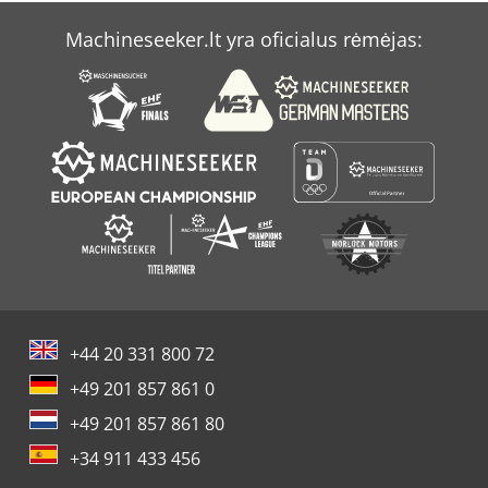
Machineseeker.lt yra oficialus rėmėjas:
+44 20 331 800 72
+49 201 857 861 0
+49 201 857 861 80
+34 911 433 456