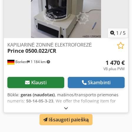
1
/
5
KAPILIARINĖ ZONINĖ ELEKTROFOREZĖ
Prince
0500.022/CR
1 470 €
Borken
1 184 km
VB plius PVM
Klausti
Skambinti
Būklė:
geras (naudotas)
, mašinos/transporto priemonės
numeris:
50-14-05-3-23
, We offer the following item for
sale: Article number: 12878 Prince Technologies PrinCe 560
Capillary Zone Electrophoresis System Connections: Mains
Išsaugoti paiešką
power, HV control, Parallel Port A, Parallel Port B, Serial
Port A (RS232), Serial Port B (RS232). Technical data:
Injection method: Up to 650 min, adjustable in 0.01 min