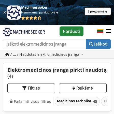
Machineseeker
Į programėlę
Nemokamai parduotuvėje
Parduoti
Ieškoti
/ ... / Naudotas elektromedicinos įranga
Elektromedicinos įranga pirkti naudotą
(4)
Filtras
Reikšmė
Medicinos technika
Elekt
Pašalinti visus filtrus