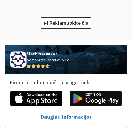
Meh 5 2 1 8 B
Mokyti Ir Vadovauti Varžtas
Reklamuokite čia
Ng 200
Nė Vienas
Perforavimo Ir Pjaustymo
Machineseeker
Nemokamai parduotuvėje
Sdah Plokštuma Ir Žiedai
Tekinimo Su Skaitmeniniu Ekranu
Pirmoji naudotų mašinų programėlė!
Transporto Rėmeliai
Tur 560
Įrankis Ir Pjautuvas Malūnėlis
Daugiau informacijos