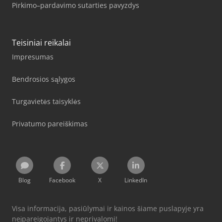
Pirkimo–pardavimo sutarties pavyzdys
Teisiniai reikalai
Impresumas
Bendrosios sąlygos
Turgavietės taisyklės
Privatumo pareiškimas
Blog
Facebook
X
LinkedIn
Visa informacija, pasiūlymai ir kainos šiame puslapyje yra
neįpareigojantys ir neprivalomi!