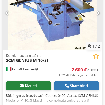
Machine length: 1070 mm Machine width: 900 mm Weight:
750 kg
1
/
2
Kombinuota mašina
SCM GENIUS
M 10/SI
2 600 €
Cantù
1 476 km
2 800 €
EXW VB PVM negalimas išskirti
Klausti
Skambinti
Būklė:
geras (naudotas)
, Codice: 0400 Marca: SCM GENIUS
Modello: M 10/SI Macchina combinata universale a 6