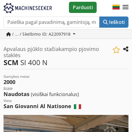
Parduoti
Ieškoti
/ ... / Skelbimo ID: A22097918
Apvalaus pjūklo stačiakampio pjovimo
staklės
SCM
SI 400 N
Gamybos metai
2000
Būklė
Naudotas
(visiškai funkcionalus)
Vieta
San Giovanni Al Natisone