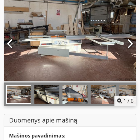
1
/
6
Duomenys apie mašiną
Mašinos pavadinimas: