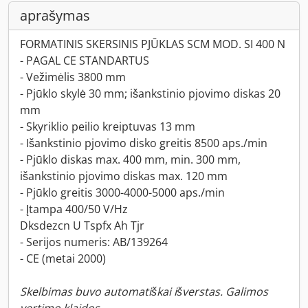
aprašymas
FORMATINIS SKERSINIS PJŪKLAS SCM MOD. SI 400 N
- PAGAL CE STANDARTUS
- Vežimėlis 3800 mm
- Pjūklo skylė 30 mm; išankstinio pjovimo diskas 20
mm
- Skyriklio peilio kreiptuvas 13 mm
- Išankstinio pjovimo disko greitis 8500 aps./min
- Pjūklo diskas max. 400 mm, min. 300 mm,
išankstinio pjovimo diskas max. 120 mm
- Pjūklo greitis 3000-4000-5000 aps./min
- Įtampa 400/50 V/Hz
Dksdezcn U Tspfx Ah Tjr
- Serijos numeris: AB/139264
- CE (metai 2000)
Skelbimas buvo automatiškai išverstas. Galimos