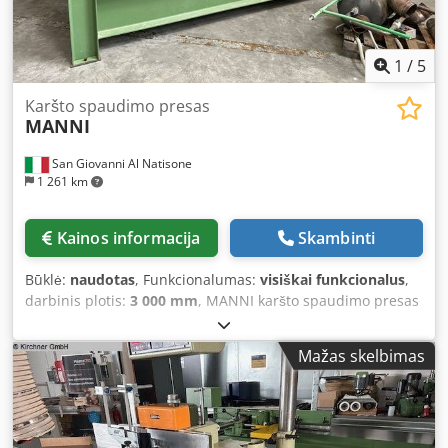
1
/
5
Karšto spaudimo presas
MANNI
San Giovanni Al Natisone
1 261 km
Kainos informacija
Skambinti
Būklė:
naudotas
, Funkcionalumas:
visiškai funkcionalus
,
darbinis plotis:
3 000 mm
, MANNI karšto spaudimo presas
- Stalo matmenys: 3000x1300 mm - 6 cilindrų - Su karšto
vandens katilu, kūrenamu medžio atliekomis Dedpjx
Mažas skelbimas
Rqtiofx Ah Tokr