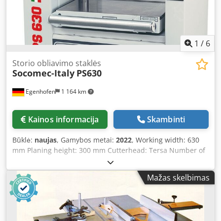
1
/
6
Storio obliavimo staklės
Socomec-Italy
PS630
Egenhofen
1 164 km
Kainos informacija
Skambinti
Būklė:
naujas
, Gamybos metai:
2022
, Working width: 630
mm Planing height: 300 mm Cutterhead: Tersa Number of
knives: 4 Height adjustment: electric Planing thickness
display: mechanical counter display Dkedpfx Ahshpl T Hs
Mažas skelbimas
Tjr Feed speed: 7-11-15-19 m/min Infeed roller: segmented
steel Pressure bar: segmented Outfeed roller: rubber
Table rollers: none Table extension: Yes, infeed and
outfeed Motor power: 7.5 kW Extraction port: 160 mm