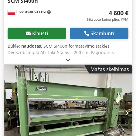
SCM
SI400n
4 600 €
Grońsko
593 km
Fiksuota kaina plius PVM
Klausti
Skambinti
Būklė:
naudotas
, SCM SI400n formatavimo staklės
Dedsznbcmjpfx Ah Tokr Stalas – 200 cm, Pagrindinis
variklis – 7,5 kW, Rankiniu būdu reguliuojamas atbraižymo
ašmenis, Maksimalus pjūvio plotis iš dešinės pusės – 1670
Mažas skelbimas
mm, Nuolydis 0–45 laipsniai, reguliuojamas rankiniu būdu,
Viršutinio ir apatinio pjūklo aukštis reguliuojamas rankiniu
būdu, Maksimalus disko skersmuo – 400 mm, 3 sukimosi
greičiai.