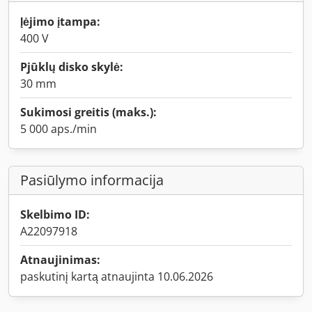
Įėjimo įtampa:
400 V
Pjūklų disko skylė:
30 mm
Sukimosi greitis (maks.):
5 000 aps./min
Pasiūlymo informacija
Skelbimo ID:
A22097918
Atnaujinimas:
paskutinį kartą atnaujinta 10.06.2026