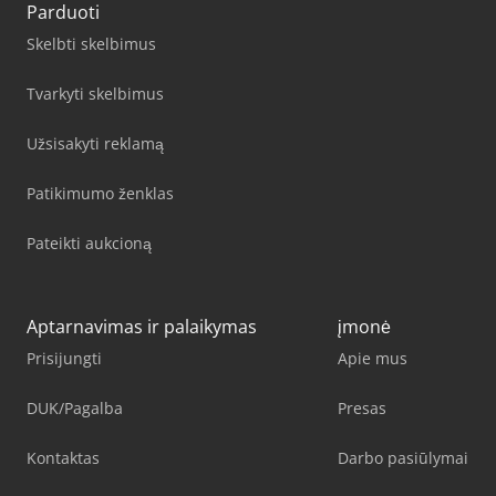
Parduoti
Skelbti skelbimus
Tvarkyti skelbimus
Užsisakyti reklamą
Patikimumo ženklas
Pateikti aukcioną
Aptarnavimas ir palaikymas
įmonė
Prisijungti
Apie mus
DUK/Pagalba
Presas
Kontaktas
Darbo pasiūlymai