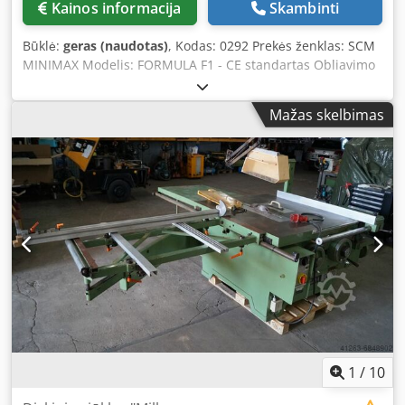
Kainos informacija
Skambinti
inspected, functional tested no refurbishment, no
warranty or guarantee
Būklė:
geras (naudotas)
, Kodas: 0292 Prekės ženklas: SCM
MINIMAX Modelis: FORMULA F1 - CE standartas Obliavimo
staklės medienos, plastiko, kompozitinių bei įvairių kitų
medžiagų obliavimui – CE standartas Techniniai
Mažas skelbimas
duomenys: Darbinis plotis: 410 mm Dsdpfxeyhp S Rs Ah
Tokr Stalo ilgis: 2610 mm Peilių skaičius: 4 Veleno
skersmuo: 120 mm Veleno sukimosi greitis: 5000 aps./min.
Vėlyklos kampas: nuo 90° iki 45° Didžiausias medžiagos
nuėmimas: 8 mm Variklio galia: 5,5 AG Stalo aukštis nuo
grindų: 845 mm Ištraukimo gaubto diametras: 120 mm
Bendri matmenys: 2610 x 900 x 1070 mm Svoris: 575 kg
1
/
10