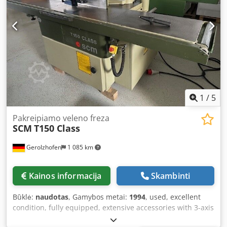
1
/
5
Pakreipiamo veleno freza
SCM
T150 Class
Gerolzhofen
1 085 km
Kainos informacija
Skambinti
Būklė:
naudotas
, Gamybos metai:
1994
, used, excellent
condition, fully equipped, extensive accessories with 3-axis
control, pneumatic spindle changer, electronic fence