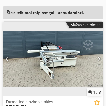
Šie skelbimai taip pat gali jus sudominti.
Mažas skelbimas
1
/
8
Formatinė pjovimo staklės