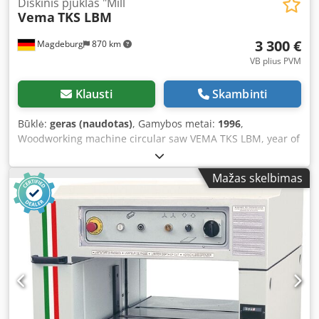
Diskinis pjūklas "Mill
Vema
TKS LBM
3 300 €
Magdeburg
870 km
VB plius PVM
Klausti
Skambinti
Būklė:
geras (naudotas)
, Gamybos metai:
1996
,
Woodworking machine circular saw VEMA TKS LBM, year of
manufacture 1996, with milling and drilling unit. Milling
and drilling unit specifications: speed: 3,000 rpm, table
Mažas skelbimas
size: 570 x 300 mm, drilling depth: 150 mm, drilling length:
210 mm, height adjustment: 170 mm, two-jaw chuck: up to
20 mm. Saw specifications: speed 3000-6000 rpm, up to
450 mm blade, cutting height up to 155 mm, mitre cuts
0°-45°, table size 1260x1100 mm, extendable width with
rip fence up to 2200 mm, extra table 750x950 mm.
Dsdpfehvaphox Ah Tjkr