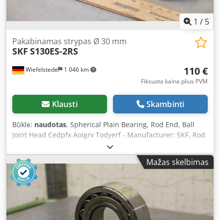
1
/
5
Pakabinamas strypas Ø 30 mm
SKF
S130ES-2RS
110 €
Wiefelstede
1 046 km
Fiksuota kaina plius PVM
Klausti
Skambinti
Būklė:
naudotas
, Spherical Plain Bearing, Rod End, Ball
Joint Head Cedpfx Aoigrv Todyerf - Manufacturer: SKF, Rod
Diameter Ø 30 mm - Rod End Type: 1x Type S130ES-2RS /
1x unmarked - Length: Bore spacing 170 to 215 mm -
Mažas skelbimas
Dimensions: 240/75/H45 mm - Weight: 2.1 kg