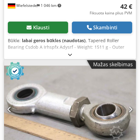
42 €
Wiefelstede
1 046 km
Fiksuota kaina plius PVM
Klausti
Skambinti
Būklė:
labai geros būklės (naudotas)
, Tapered Roller
Bearing Csdob A Irhspfx Adysrf - Weight: 1511 g - Outer
diameter: 120 mm - Width: 33.35 mm - Inner diameter: 65
mm
Mažas skelbimas