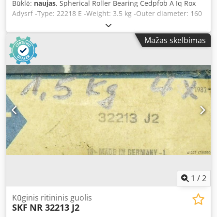
Būklė:
naujas
, Spherical Roller Bearing Cedpfob A Iq Rox
Adysrf -Type: 22218 E -Weight: 3.5 kg -Outer diameter: 160
mm -Width: 40 mm -Inner diameter: 90 mm
Mažas skelbimas
1
/
2
Kūginis ritininis guolis
SKF
NR 32213 J2