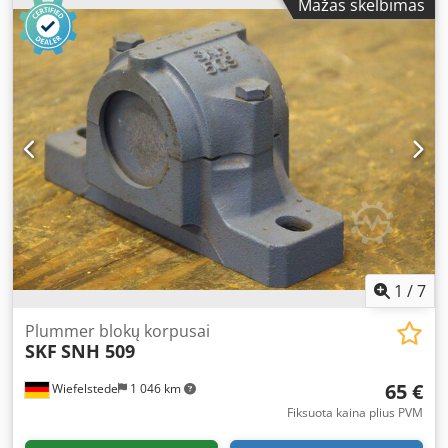
Mažas skelbimas
pieces -Weight: 4.4 kg/piece
1
/
7
Plummer blokų korpusai
SKF
SNH 509
65 €
Wiefelstede
1 046 km
Fiksuota kaina plius PVM