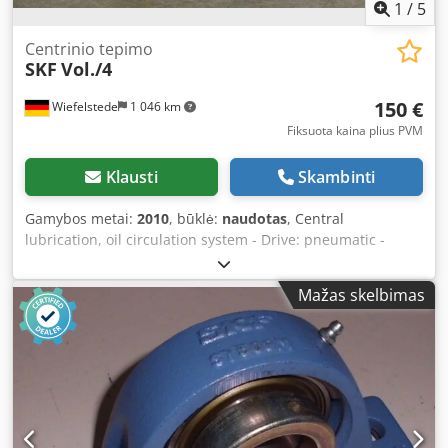
1
/
5
Centrinio tepimo
SKF
Vol./4
150 €
Wiefelstede
1 046 km
Fiksuota kaina plius PVM
Klausti
Skambinti
Gamybos metai:
2010
, būklė:
naudotas
, Central
lubrication, oil circulation system - Drive: pneumatic -
Capacity: 4.0 l Crjdpjfcr Nhjfx Adysf - Reservoir material:
aluminium - Operating pressure: bar - Dimensions:
Mažas skelbimas
515/260/H225 mm - Weight: 5 kg