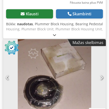
Fiksuota kaina plius PVM
Klausti
Skambinti
Būklė:
naudotas
, Plummer Block Housing, Bearing Pedestal
Housing, Plummer Block Unit, Plummer Block Housing Unit,
SKF Plummer Block Housing, Plummer Block Unit -SKF:
Plummer Block Housing Type SNA 516-613 -Price: per piece
Mažas skelbimas
Crjdofk Afispfx Adyjf -Quantity: 2 pieces -Dimensions:
315/120/H170 mm -Weight: 9 kg/piece