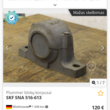
1400 rpm - Shaft: Ø 14 x 30 mm Codpfx Aewt Nyyodyorf -
Design: B14 - Dimensions: 235/135/H180 mm - Weight: 6.2
Mažas skelbimas
kg
1
/
7
Plummer blokų korpusai
SKF
SNA 516-613
120 €
Wiefelstede
1 046 km