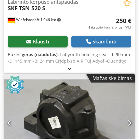
Labirinto korpuso antspaudas
SKF
TSN 520 S
250 €
Wiefelstede
1 046 km
Fiksuota kaina plius PVM
Klausti
Skambinti
Būklė:
geras (naudotas)
, Labyrinth housing seal -d: 90 mm
-D: 145 mm -B: 24 mm Crjdpfxsb A R Tuj Adyof -Quantity:
15 available -Price: per piece -Weight: 2 kg
Mažas skelbimas