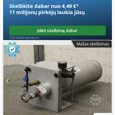
Skelbkite dabar nuo 4,49 €
*
11 milijonų pirkėjų
laukia jūsų
Įdėti skelbimą dabar
*už skelbimą/mėnuo
Mažas skelbimas