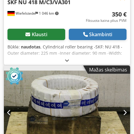
SKF
NU 418 M/C3/VA301
350 €
Wiefelstede
1 046 km
Fiksuota kaina plius PVM
Klausti
Skambinti
Būklė:
naudotas
, Cylindrical roller bearing -SKF: NU 418 -
Outer diameter: 225 mm -Inner diameter: 90 mm -Width:
54 mm -Price: per piece Crodpsd S Hp Nofx Adysf -
Quantity: 2 pieces -Weight: 11.9 kg/piece
Mažas skelbimas