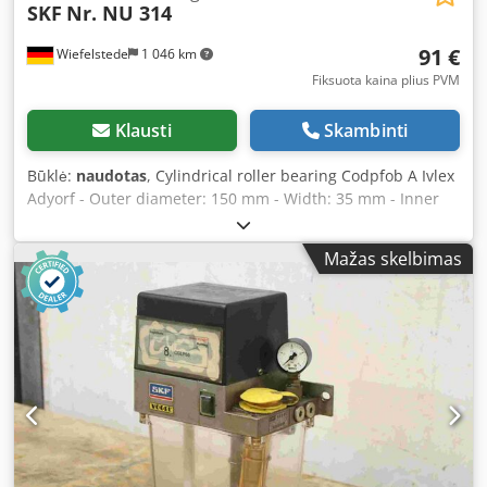
SKF
Nr. NU 314
91 €
Wiefelstede
1 046 km
Fiksuota kaina plius PVM
Klausti
Skambinti
Būklė:
naudotas
, Cylindrical roller bearing Codpfob A Ivlex
Adyorf - Outer diameter: 150 mm - Width: 35 mm - Inner
diameter: 70 mm
Mažas skelbimas