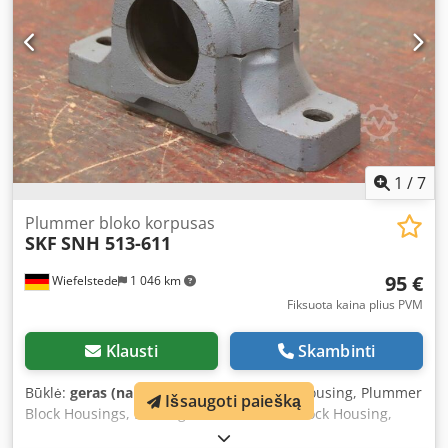
1
/
7
Plummer bloko korpusas
SKF
SNH 513-611
95 €
Wiefelstede
1 046 km
Fiksuota kaina plius PVM
Klausti
Skambinti
Būklė:
geras (naudotas)
, Plummer Block Housing, Plummer
Išsaugoti paiešką
Block Housings, Bearing Block Plummer Block Housing,
Plummer Block Housing Unit, Plummer Block Housing