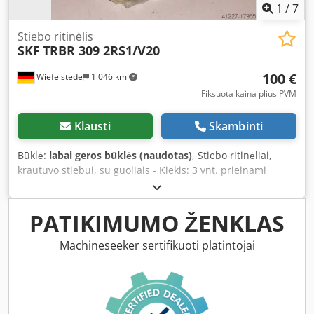
1
/
7
Stiebo ritinėlis
SKF
TRBR 309 2RS1/V20
100 €
Wiefelstede
1 046 km
Fiksuota kaina plius PVM
Klausti
Skambinti
Būklė:
labai geros būklės (naudotas)
, Stiebo ritinėliai,
krautuvo stiebui, su guoliais - Kiekis: 3 vnt. prieinami
Crsdpfjb A Ht Dox Adyef - Kaina: už vienetą - Svoris: 2 kg
PATIKIMUMO ŽENKLAS
Machineseeker sertifikuoti platintojai