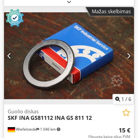
Manufacturer: Optibelt, V-belt pulley 4-groove SPB 236x4
3020 - V-belt width: 17 mm - Bore: Ø 42 mm SKF taper
Mažas skelbimas
bush 3020-42 (interchangeable) - Quantity: 1x pulley
available - Dimensions: Ø 240 x 80 mm - Weight: 13.9 kg
1
/
6
Guolio diskas
SKF INA
GS81112 INA GS 811 12
15 €
Wiefelstede
1 046 km
Fiksuota kaina plius PVM