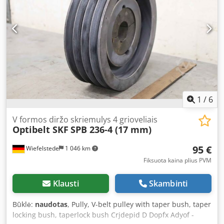
Dimensions: 220/130/H230 mm - Weight: 3.6 kg Credpfxjm
Rk Tps Adyjf
1
/
6
V formos diržo skriemulys 4 grioveliais
Optibelt SKF
SPB 236-4 (17 mm)
95 €
Wiefelstede
1 046 km
Fiksuota kaina plius PVM
Klausti
Skambinti
Būklė:
naudotas
, Pully, V-belt pulley with taper bush, taper
locking bush, taperlock bush Crjdepid D Dopfx Adyof -