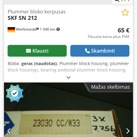
Plummer bloko korpusas
SKF
SN 212
65 €
Wiefelstede
1 046 km
Fiksuota kaina plius PVM
Klausti
Skambinti
Būklė:
geras (naudotas)
, Plummer block housing, plummer
block housings, bearing pedestal plummer block housing,
plummer block housing unit, plummer block housing
units, SKF plummer block bearing, plummer block bearing
Mažas skelbimas
unit Cjdpfxov Ulf Ns Adyerf - Manufacturer: SKF, Plummer
block housing type SN 212 - Bore diameter: 72 mm -
Quantity: 1x housing available - Dimensions: 255/105/H135
mm - Weight: 4.2 kg