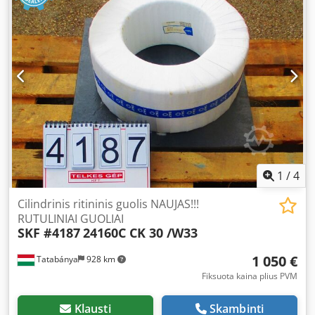
1
/
4
Cilindrinis ritininis guolis NAUJAS!!!
RUTULINIAI GUOLIAI
SKF #4187
24160C CK 30 /W33
1 050 €
Tatabánya
928 km
Fiksuota kaina plius PVM
Klausti
Skambinti