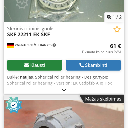
1
/
2
Sferinis ritininis guolis
SKF
22211 EK SKF
61 €
Wiefelstede
1 046 km
Fiksuota kaina plius PVM
Klausti
Skambinti
Būklė:
naujas
, Spherical roller bearing - Design/type:
Spherical roller bearing - Version: EK Cedpfsb A Iq Hox
Adysrf - d = Inner diameter: 55 mm - D = Outer diameter:
100 mm - B = Width: 25 mm
Mažas skelbimas