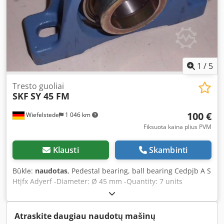
1
/
5
Tresto guoliai
SKF
SY 45 FM
100 €
Wiefelstede
1 046 km
Fiksuota kaina plius PVM
Klausti
Skambinti
Būklė:
naudotas
, Pedestal bearing, ball bearing Cedpjb A S
Htjfx Adyerf -Diameter: Ø 45 mm -Quantity: 7 units
available -Price: per package -Weight: 2.1 kg/piece
Atraskite daugiau naudotų mašinų