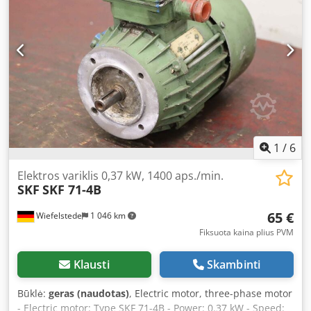
Weight: 6.2 kg per piece
1
/
6
Elektros variklis 0,37 kW, 1400 aps./min.
SKF
SKF 71-4B
65 €
Wiefelstede
1 046 km
Fiksuota kaina plius PVM
Klausti
Skambinti
Būklė:
geras (naudotas)
, Electric motor, three-phase motor
- Electric motor: Type SKF 71-4B - Power: 0.37 kW - Speed: