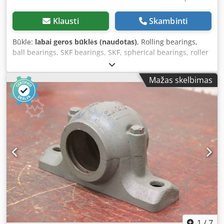
Klausti
Skambinti
Būklė:
labai geros būklės (naudotas)
, Rolling bearings,
ball bearings, SKF bearings, SKF, spherical bearings, roller
bearings, needle bearings, axial cylindrical roller bearings,
housing washer -Manufacturer: SKF INA, GS housing
Mažas skelbimas
washer for cylindrical bearing / axial needle bearing.
Unused, original packaging -Type: GS81112 INA GS 811 12 -
Outer diameter: 85 mm -Inner diameter: 62 mm -Quantity:
163x bearing washers available -Price: per piece / from 2
pcs €14 each / from 10 pcs €12 each -Carton dimensions:
90/90/H20 mm Crsdov Rnwyepfx Adyef -Weight: 0.1 kg each
1
/
7