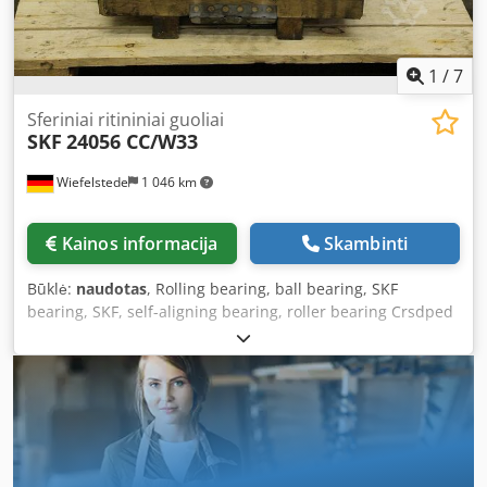
1
/
7
Sferiniai ritininiai guoliai
SKF
24056 CC/W33
Wiefelstede
1 046 km
Kainos informacija
Skambinti
Būklė:
naudotas
, Rolling bearing, ball bearing, SKF
bearing, SKF, self-aligning bearing, roller bearing Crsdped
Nw H Aofx Adyef -Type: 24056 CC/W33 -Lubrication groove
-Bore: Ø 280 mm -Outer diameter: 420 mm -Width: 140
mm -Weight: 74 kg