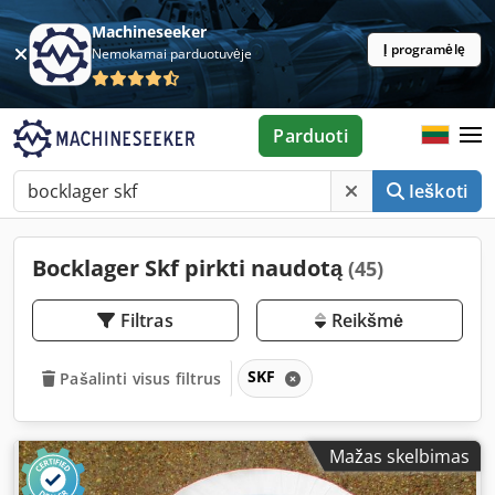
Machineseeker
Į programėlę
Nemokamai parduotuvėje
Parduoti
Ieškoti
Bocklager Skf pirkti naudotą
(45)
Filtras
Reikšmė
SKF
Pašalinti visus filtrus
Mažas skelbimas