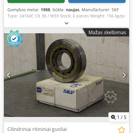
Gamybos metai:
1988
, būklė:
naujas
, Manufacturer: SKF
Type: 24160C CK 30 / W33 Stock: 6 pieces Weight: 156 kg/pc
Price is per piece Cedodqrbhjpfx Adyjrf
Mažas skelbimas
1
/
5
Cilindriniai ritininiai guoliai