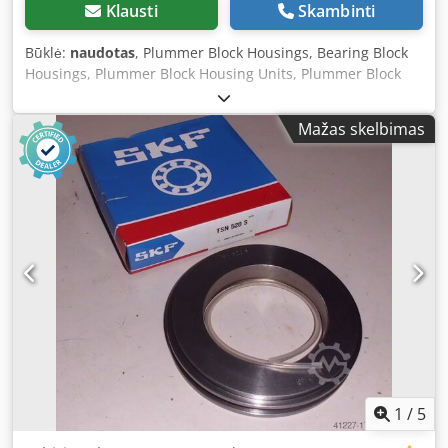
Klausti
Skambinti
Būklė:
naudotas
, Plummer Block Housings, Bearing Block
Housings, Plummer Block Housing Units, Plummer Block
Bearing Units, SKF Plummer Block Housings, Plummer
Block Unit -SKF: Plummer Block Housing Type SNH 509 -
Mažas skelbimas
Inside diameter: 57 mm -Price: per piece -Quantity: 2
pieces Crjdpfx Adofk Afceyef -Dimensions: 204/86/H110
mm -Weight: 2.9 kg/piece
1
/
5