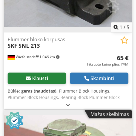
1
/
5
Plummer bloko korpusas
SKF
SNL 213
65 €
Wiefelstede
1 046 km
Fiksuota kaina plius PVM
Klausti
Skambinti
Būklė:
geras (naudotas)
, Plummer Block Housings,
Plummer Block Housings, Bearing Block Plummer Block
Housings, Plummer Block Housing Unit, Plummer Block
Housing Units, SKF Plummer Block Bearing, Plummer Block
Mažas skelbimas
Housing Unit -Manufacturer: SKF -Type: Bearing Block SNL
213 Cjdpfx Adjdl Il Aoyorf -Bearings to be installed: Short
code -Quantity: 12 plummer block housings available -
Price: per piece -Dimensions: 275/110/H150 mm per piece -