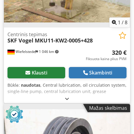
1
/
8
Centrinis tepimas
SKF Vogel
MKU11-KW2-0005+428
320 €
Wiefelstede
1 046 km
Fiksuota kaina plius PVM
Klausti
Skambinti
Būklė:
naudotas
, Central lubrication, oil circulation system,
single-line pump, central lubrication unit, grease
lubrication pump, piston pump, lubrication pump, oil
central lubrication pump, oil single-line pump. -
Mažas skelbimas
Manufacturer: SKF Vogel, oil central lubrication pump, oil
single-line pump from rotary indexing machine Uldrian
TSM 22-8 - Model: MKU11-KW2-0005+428 - Tank capacity:
approx. 1.8 l - Delivery rate: 0.1 l/min / 16 bar -