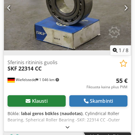
1
/
8
Sferinis ritininis guolis
SKF
22314 CC
55 €
Wiefelstede
1 046 km
Fiksuota kaina plius PVM
Klausti
Skambinti
Būklė:
labai geros būklės (naudotas)
, Cylindrical Roller
Bearing, Spherical Roller Bearing -SKF: 22314 CC -Outer
Diameter: 150 mm -Inner Diameter: 70 mm Cjdpod S Ia
Rsfx Adyjrf -Width: 51 mm -Price: per piece -Quantity: 2