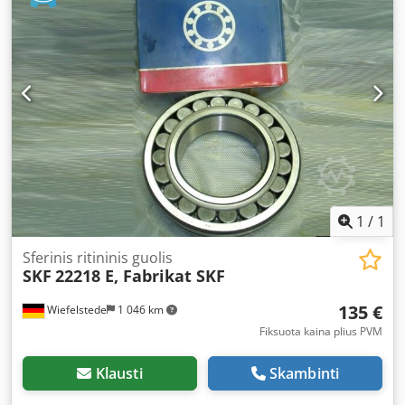
1
/
1
Sferinis ritininis guolis
SKF
22218 E, Fabrikat SKF
135 €
Wiefelstede
1 046 km
Fiksuota kaina plius PVM
Klausti
Skambinti