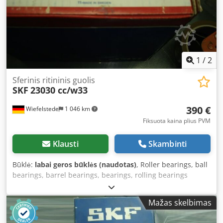
1
/
2
Sferinis ritininis guolis
SKF
23030 cc/w33
390 €
Wiefelstede
1 046 km
Fiksuota kaina plius PVM
Klausti
Skambinti
Būklė:
labai geros būklės (naudotas)
, Roller bearings, ball
bearings, barrel bearings, bearings, rolling bearings
Credpfx Aob A Imuedyef -Version: CC/W33 -d = Inner
diameter: 200 -D = Outer diameter: 310 -B = Width: 82 -NO
Mažas skelbimas
SALE BY WEIGHT/REMAINING STOCK