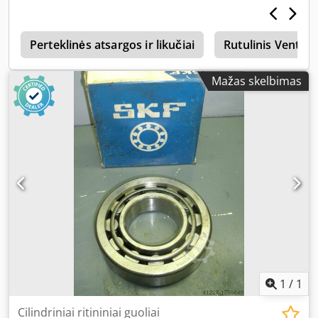
s
Perteklinės atsargos ir likučiai
Rutulinis Ventilis
Mažas skelbimas
1
/
1
Cilindriniai ritininiai guoliai