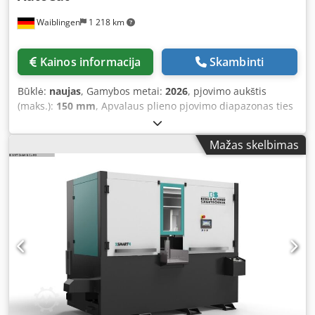
Waiblingen
1 218 km
Kainos informacija
Skambinti
Būklė:
naujas
, Gamybos metai:
2026
, pjovimo aukštis
(maks.):
150 mm
, Apvalaus plieno pjovimo diapazonas ties
45°:
108 mm
, Apvalaus plieno pjovimo diapazonas ties 90°:
108 mm
, BERG+SCHMID Double Mitre Band Saw GBS 250
Mažas skelbimas
Super AutoCut Speed: 18-110 rpm • Mitre cuts: left 60° /
right 45° • Quick-release movable vice • Heavy-duty vice
and cast iron machine base • Ball bearing rotary table •
Hydraulic brake cylinder • Large, robust material support •
Automatic coolant system • Worm gear running in oil bath •
Enclosed saw frame • Adjustable ball bearing guides • Tool
compartment – base door • Cutting monitoring via
ammeter Csdpfer Ik Sqox Ai Aorf • Adjustable feed
pressure control • Infeed side support roller • Machine
stand (supplied disassembled) GBS 250 Super AutoCut 3-
Step System: I. Automatic saw frame lowering via hydraulic
cylinder, stepless adjustable feed rate, with limit switch at