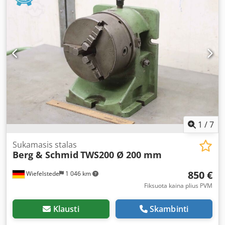
photos -Case dimensions: 240/125/H100 mm
Cedsrzvwwepfx Ai Aorf -Total weight: 4.0 kg
1
/
7
Sukamasis stalas
Berg & Schmid
TWS200 Ø 200 mm
850 €
Wiefelstede
1 046 km
Fiksuota kaina plius PVM
Klausti
Skambinti