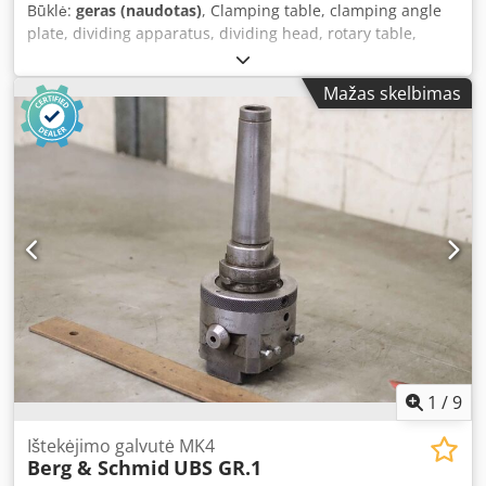
Būklė:
geras (naudotas)
, Clamping table, clamping angle
plate, dividing apparatus, dividing head, rotary table,
milling machine table, clamping angle plate with three-jaw
chuck, clamping angle plate with lathe chuck -
Mažas skelbimas
Manufacturer: Schmid, rotary table with three-jaw chuck -
Type: TWS200 -Chuck size: Ø 200 mm -Dimensions:
250/250/H365 mm -Weight: 52 kg Credpfx Aoii E Tnei Asf
1
/
9
Ištekėjimo galvutė MK4
Berg & Schmid
UBS GR.1