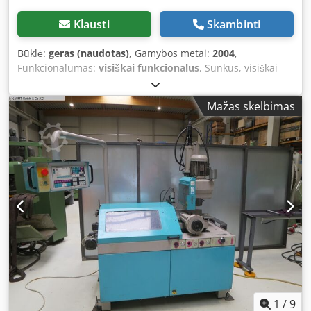
Klausti
Skambinti
Būklė:
geras (naudotas)
, Gamybos metai:
2004
,
Funkcionalumas:
visiškai funkcionalus
, Sunkus, visiškai
hidraulinis CNC juostinis pjūklas skirtas automatiškai ir
ekonomiškai pjauti vientisą ir profiliuotą medžiagą.
Mažas skelbimas
Pagrindinės savybės: - Pjovimo plotas: apvalus – 410 mm
arba plokščias – 410 x 410 mm - Moderni 2 ašių CNC
valdymo sistema - Juostos eigos stebėjimas su automatiniu
padavimų reguliavimu - Automatinis pradinio pjūvio
įrenginys, minimalus likusio gabalo ilgis – 15 mm - Besiūlis,
dažnio reguliuojamas pjovimo variklis - Įtempimo
reguliavimas plonasiurėms vamzdžiams ir profilams -
Hidrauliniu būdu varomas drožlių šalinimo įrenginys
Crsdpfxozl Ulps Ai Aof - Automatinis dvipusis pjovimo
juostos pakėlimo įrenginys - Hidraulinis pjovimo juostos
įtempimas - Medžiagos padavimas naudojant tikslią
rutulinę sraigtinę ir tiesinę kreiptuvę Variklio galia: 5,5 kW
Darbinis aukštis: 730 mm Dažymo spalva: platinos pilka
RAL 7036 ir turkis RAL 5018 Komplekte: 1 bimetalinė
1
/
9