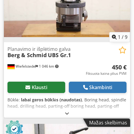
1
/
9
Planavimo ir išplėtimo galva
Berg & Schmid
UBS Gr.1
450 €
Wiefelstede
1 046 km
Fiksuota kaina plius PVM
Klausti
Skambinti
Būklė:
labai geros būklės (naudotas)
, Boring head, spindle
head, drilling head, parting-off boring head, parting-off
head, spindle drilling head, counterboring head, universal
drilling head, boring tool, facing head -Manufacturer:
Mažas skelbimas
Schmid, facing and boring head -Type: UBS Gr.1 -Taper:
SK40 -Setting accuracy: 0.02 and 0.01 mm -Accessories: see