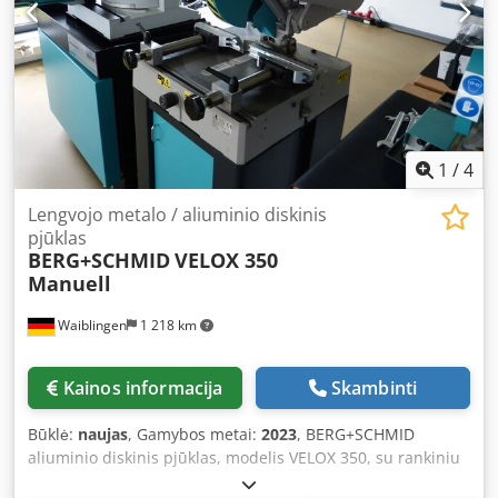
guided material sensor Hydraulic cutting pressure
regulation 500 mm feed unit Double vice 2 vices before + 2
vices after the saw blade Electrically driven swarf conveyor
Cleaning pistol Full enclosure LED working light Minimum
remnant length 100 mm Optional equipment: Bundle
clamping device; MQL (minimum quantity lubrication) and
roller conveyors
1
/
4
Lengvojo metalo / aliuminio diskinis
pjūklas
BERG+SCHMID
VELOX 350
Manuell
Waiblingen
1 218 km
Kainos informacija
Skambinti
Būklė:
naujas
, Gamybos metai:
2023
, BERG+SCHMID
aliuminio diskinis pjūklas, modelis VELOX 350, su rankiniu
greičio reguliavimu: 1800+3600 aps./min. • Kampinis