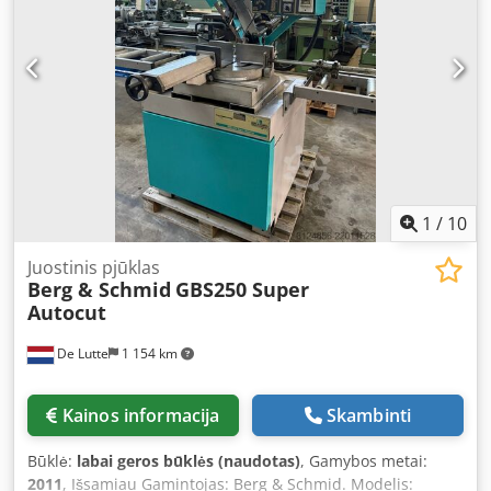
1
/
10
Juostinis pjūklas
Berg & Schmid
GBS250 Super
Autocut
De Lutte
1 154 km
Kainos informacija
Skambinti
Būklė:
labai geros būklės (naudotas)
, Gamybos metai:
2011
, Išsamiau Gamintojas: Berg & Schmid. Modelis: