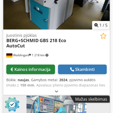
1
/
5
Juostinis pjūklas
BERG+SCHMID
GBS 218 Eco
AutoCut
Waiblingen
1 218 km
Kainos informacija
Skambinti
Būklė:
naujas
, Gamybos metai:
2024
, pjovimo aukštis
(maks.):
150 mm
, Apvalaus plieno pjovimo diapazonas ties
45°:
108 mm
, Apvalaus plieno pjovimo diapazonas ties 90°:
108 mm
, BERG+SCHMID Double Mitre Bandsaw GBS 218
Mažas skelbimas
Eco AutoCut Cutting speed: 25-80 m/min • Mitre angle left:
60° Codpot I R Edjfx Ai Asrf • For cutting steel, stainless
steel, and aluminium profiles • Quick-release vice with fast