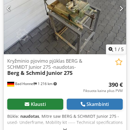
1
/
5
Kryžminio pjovimo pjūklas BERG &
SCHMIDT Junior 275 -naudotas-
Berg & Schmid
Junior 275
390 €
Bad Honnef
1 216 km
Fiksuota kaina plius PVM
Klausti
Skambinti
Būklė:
naudotas
, Mitre saw BERG & SCHMIDT Junior 275 -
used- Underframe, Mobility kit ----- Technical specifications
----- Cutting height: 60 mm, Cedpfju R S I Hox Ai Ajrf