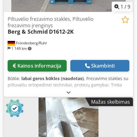
1
/
9
Piltuvėlio frezavimo staklės, Piltuvėlio
frezavimo įrenginys
Berg & Schmid
D1612-2K
Fröndenberg/Ruhr
1 149 km
Kainos informacija
Skambinti
Būklė:
labai geros būklės (naudotas)
, Frezavimo staklės su
piltuvėliu ortopedinei technikai, protezų gamybai. Tinka
tiksliam ir lengvam protezų arba kitų ortopedinių darbų
gaminimui (šlifavimui, frezavimui). Veleno greitis: 2800
Mažas skelbimas
aps./min. Variklio galia: 1,5 kW. Reguliuojamas išsiurbimo
piltuvas, nauja išsiurbimo žarna. Geros techninės būklės,
staklės dalinai techniškai restauruotos ir perdažytos.
Crsdpfx Aioy Daqwo Asf