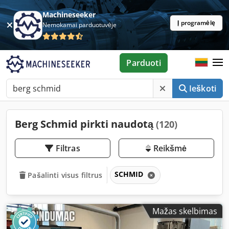
Machineseeker
Į programėlę
Nemokamai parduotuvėje
Parduoti
Ieškoti
Berg Schmid pirkti naudotą
(120)
Filtras
Reikšmė
SCHMID
Pašalinti visus filtrus
Mažas skelbimas