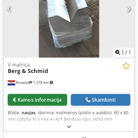
1
/
1
V matrica
Berg & Schmid
Kroatija
1 278 km
Kainos informacija
Skambinti
Būklė:
naujas
, Išoriniai matmenys (plotis x aukštis): 80 x 80
mm Cjdpfjy N S Irex Ai Ajrf Bendras ilgis: 6050 mm
suskaidyta į: 2x25/30/35/40/45/50/3x100/11x500 mm
leistina apkrova: 200 t/m Medžiaga: 42CrMo4, grūdintas