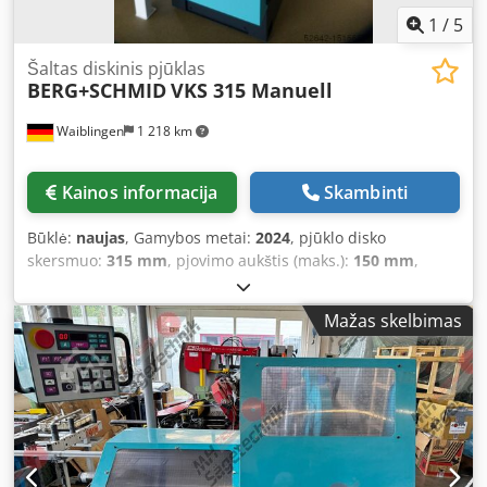
1
/
5
Šaltas diskinis pjūklas
BERG+SCHMID
VKS 315 Manuell
Waiblingen
1 218 km
Kainos informacija
Skambinti
Būklė:
naujas
, Gamybos metai:
2024
, pjūklo disko
skersmuo:
315 mm
, pjovimo aukštis (maks.):
150 mm
,
Apvalaus plieno pjovimo diapazonas ties 45°:
108 mm
,
Apvalaus plieno pjovimo diapazonas ties 90°:
108 mm
,
Mažas skelbimas
sukimosi greitis (min.):
17 aps./min
, sukimosi greitis
(maks.):
33 aps./min
, BERG+SCHMID Vertical Circular Saw
Model VKS 315 Speed: 17 + 33 rpm • Mitre cuts: left 60° /
right 45° • Vise with double clamping arm (4-point locking)
for burr-free cuts and quick side adjustment • Saw table
with large rotary plate and particularly robust vise for
optimal material clamping • Sturdy prism guide for the saw