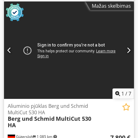
pjovimas į kairę ir į dešinę 45° • Galvutės pasviriamasis
Mažas skelbimas
pjovimas iki 45° (su perjungikliu) Credpfsr Ilktsx Ai Aof •
Guoliuose montuotas besisukantis darbinis stalas • Pjūklo
pagrindas • Aukščiausia pjovimo kokybė dėl vibracijos
slopinimo • Labai sklandus pjovimas • Greitas paleidimas ir
didelis našumas • Pjūklo pagrindas su atliekų surinkimo
dėžute Pjūklo disko matmenys: 350 x 32 mm Kiti priedai,
tokie kaip pjūklo diskai, ritininės platformos, matavimo
atramos, minimalaus kiekio tepimo sistema ir kt., tiekiami
pagal užsakymą! Pristatymo laikas: iš sandėlio Waiblingen,
Beinstein.
1
/
7
Aliuminio pjūklas Berg und Schmid
MultiCut 530 HA
Berg und Schmid
MultiCut 530
HA
7 800 €
Gütersloh
1 085 km