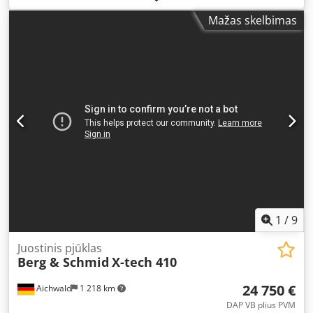
Voltage: 230 V
Mažas skelbimas
1
/
9
Juostinis pjūklas
Berg & Schmid
X-tech 410
24 750 €
Aichwald
1 218 km
DAP VB plius PVM