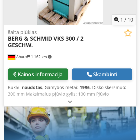
variklis: - 5,5 kW Priedai: - 10 naujų pjovimo ašmenų
Pristatymo laikas: - Iš karto
1
/
10
šalta pjūklas
BERG & SCHMID
VKS 300 / 2
GESCHW.
Ahaus
1 162 km
Kainos informacija
Skambinti
Būklė:
naudotas
, Gamybos metai:
1996
, Disko skersmuo:
300 mm Maksimalus pjūvio gylis: 100 mm Pjūvio
diapazonas 45 laipsnių kampu: plokščias – 105 x 80 mm
Pjūvio diapazonas 45 laipsnių kampu: apvalus – 100 mm
Pjūvio diapazonas 60 laipsnių kampu: plokščias – 80 x 70
mm Pjūvio diapazonas 60 laipsnių kampu: apvalus – 90,0
mm Disko matmenys: 300 x 2,5 x 40 mm Disko skylės
skersmuo: 40,0 mm Eiga: 150 mm Pjovimo greitis: 17 + 33
aps./min. Įtampa: 400 V Svoris: 340 kg Matmenys (ilgis x