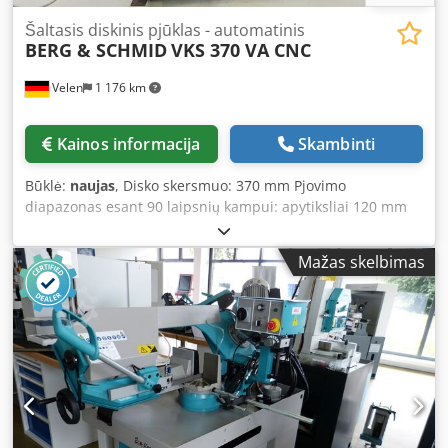
pjovimo juosta 6150 x 41 x 1,3 mm
Šaltasis diskinis pjūklas - automatinis
BERG & SCHMID
VKS 370 VA CNC
Velen
1 176 km
Kainos informacija
Skambinti
Būklė:
naujas
, Disko skersmuo: 370 mm Pjovimo
diapazonas esant 90 laipsnių kampui: apytiksliai 120 mm
(apvalus) Cjdpfx Aiszlkvdj Aerf Pjovimo diapazonas esant
90 laipsnių kampui: 100 mm (kvadratinis) Pjovimo
Mažas skelbimas
diapazonas esant 90 laipsnių kampui: 180 x 100 mm
(stačiakampis) Darbinis aukštis: 925 mm Disko sukimosi
greitis: 17–70 aps./min. Bendroji galia: 3,0 kW Užimamas
plotas: apytiksliai 1,8 x 1,1 x 2,0 m Šalto pjovimo diskinio
pjūklo automatas – CNC valdymas – Mikro purškimo
sistema