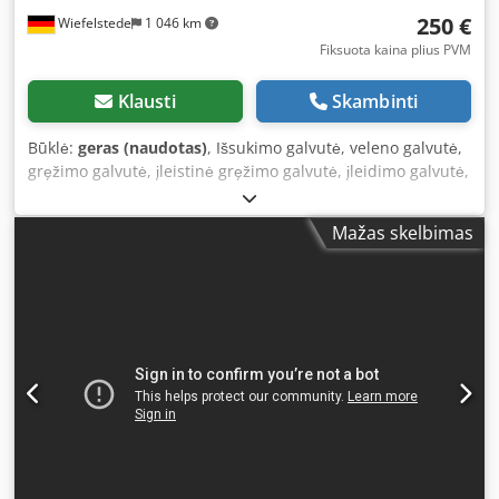
250 €
Wiefelstede
1 046 km
Fiksuota kaina plius PVM
Klausti
Skambinti
Būklė:
geras (naudotas)
, Išsukimo galvutė, veleno galvutė,
gręžimo galvutė, įleistinė gręžimo galvutė, įleidimo galvutė,
veleno gręžimo galvutė, išgręžimo galvutė, veleno įrankis,
plokštuminė ir išsukimo galvutė Vidutinis, plokštuminės ir
Mažas skelbimas
išsukimo galvutės tipas Csdpfxjm Dyhms Ai Aorf -
Tvirtinimas: MK4 - Matmenys: 222/87/80 mm - Svoris: 3,1
kg