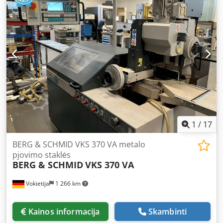
1
/
17
BERG & SCHMID VKS 370 VA metalo
pjovimo staklės
BERG & SCHMID
VKS 370 VA
Vokietija
1 266 km
Kainos informacija
Skambinti