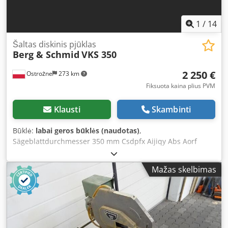
1
/
14
Šaltas diskinis pjūklas
Berg & Schmid
VKS 350
2 250 €
Ostrożne
273 km
Fiksuota kaina plius PVM
Klausti
Skambinti
Būklė:
labai geros būklės (naudotas)
,
Sägeblattdurchmesser 350 mm Csdpfx Aijiqy Abs Aorf
Mažas skelbimas