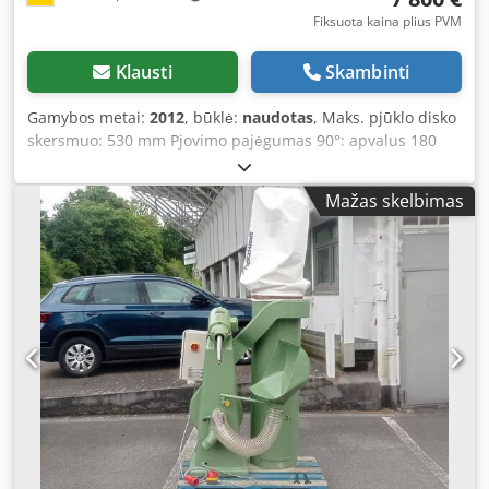
Fiksuota kaina plius PVM
Klausti
Skambinti
Gamybos metai:
2012
, būklė:
naudotas
, Maks. pjūklo disko
skersmuo: 530 mm Pjovimo pajėgumas 90°: apvalus 180
mm, kvadratas 170 mm, stačiakampis 380x70 mm Pjovimo
pajėgumas 45° kairėn: apvalus 180 mm, kvadratas 150
Mažas skelbimas
mm, stačiakampis 290x70 mm Pjovimo pajėgumas 45°
dešinėn: apvalus 180 mm, kvadratas 150 mm, stačiakampis
290x70 mm Skaitmeninis kampo indikatorius pjovimo stalui
Pjovimo stalo pasukimo diapazonas: 180° Purškimo
įrenginys Csdpfxjzabmqs Ai Ajrf Valdymas dviem rankomis