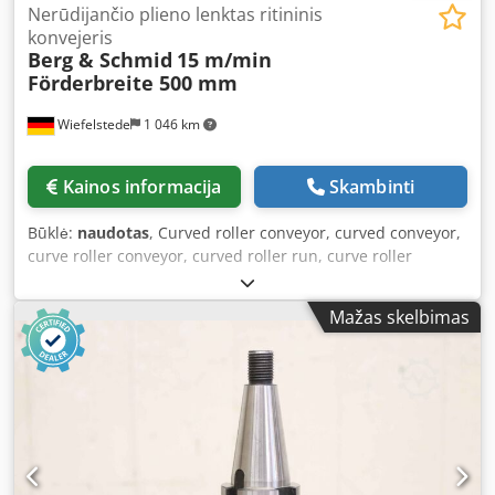
Nerūdijančio plieno lenktas ritininis
konvejeris
Berg & Schmid
15 m/min
Förderbreite 500 mm
Wiefelstede
1 046 km
Kainos informacija
Skambinti
Būklė:
naudotas
, Curved roller conveyor, curved conveyor,
curve roller conveyor, curved roller run, curve roller
conveyor, roller curve, powered curved conveyor, roller
conveyor, curve roller conveyor Crsdpfx Ajtvb Eysi Aof -
Mažas skelbimas
Manufacturer: Schmid Fördertechnik, 90° powered curve
roller conveyor -Housing: Stainless steel -Rollers: Ø 55–85 x
500 mm -Speed: 15 m/min -Drive: SEW-Eurodrive, see
photo of nameplate -Conveyor width: approx. 500 mm -
Transport dimensions: 2000/1200/H830 mm -Weight: 141
kg with pallet