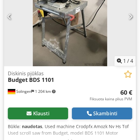
1
/
4
Diskinis pjūklas
Budget
BDS 1101
60 €
Solingen
1 204 km
Fiksuota kaina plius PVM
Klausti
Skambinti
Būklė:
naudotas
, Used machine Crodpfx Amozk Nv Hs Tof
Used scroll saw from Budget, model BDS 1101 Motor
power: 70 watts Motor speed: 1,440 rpm Availability: short-