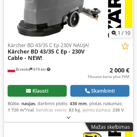
1
/
10
Kärcher BD 43/35 C Ep 230V NAUJA!
Kärcher
BD 43/35 C Ep - 230V
Cable - NEW!
2 000 €
Brzesko
619 km
Fiksuota kaina plius PVM
Klausti
Skambinti
Būklė:
naujas
, darbinis plotis:
430 mm
, plotas našumas:
1 720 m²/val
, bendras svoris:
83 kg
, įėjimo įtampa:
230 V
,
vandens talpos tūris:
35 l
, Technical Data: Condition - NEW!
Catalogue number: 1.515-401.0 Model: Kärcher BD 43/35 C
Mažas skelbimas
Ep Drive type: 230 V cable Drive system: Propulsion via
brush rotation Working width brush (mm): 430 Working