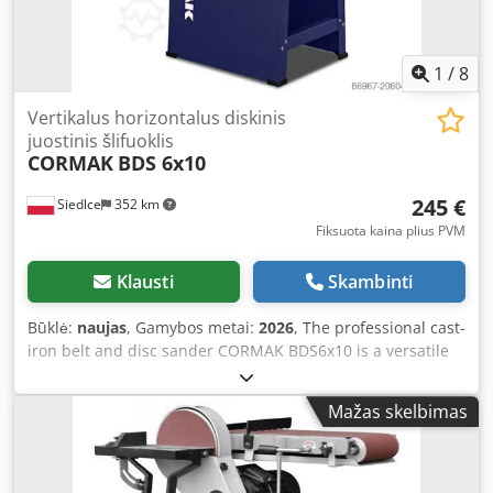
1
/
8
Vertikalus horizontalus diskinis
juostinis šlifuoklis
CORMAK
BDS 6x10
245 €
Siedlce
352 km
Fiksuota kaina plius PVM
Klausti
Skambinti
Būklė:
naujas
, Gamybos metai:
2026
, The professional cast-
iron belt and disc sander CORMAK BDS6x10 is a versatile
workshop machine, ensuring precise and stable machining
of wood and plastics by combining both belt and disc
Mažas skelbimas
sanding functionalities. Main Advantages Two-in-one
functionality – belt sander and disc sander with the option
to operate the belt vertically or horizontally, maximizing
application flexibility. Increased performance – a 750 W