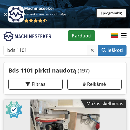
Machineseeker
Į programėlę
Nemokamai parduotuvėje
Parduoti
Ieškoti
Bds 1101 pirkti naudotą
(197)
Filtras
Reikšmė
Mažas skelbimas