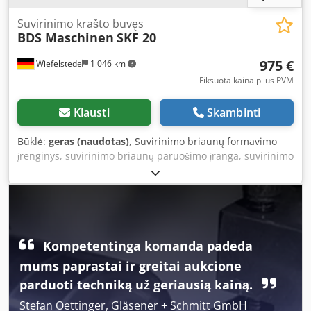
Suvirinimo krašto buvęs
BDS Maschinen
SKF 20
975 €
Wiefelstede
1 046 km
Fiksuota kaina plius PVM
Klausti
Skambinti
Būklė:
geras (naudotas)
, Suvirinimo briaunų formavimo
įrenginys, suvirinimo briaunų paruošimo įranga, suvirinimo
briaunų formavimo mašina, briaunų frezavimo įrenginys,
briaunų frezavimo staklės, mobilios frezavimo staklės -
Gamintojas: BDS, suvirinimo briaunų formavimo/briaunų
frezavimo mašina su priedais - Tipas: SKF 20 Cjdpfx Amox
Ea Ayo Terf - Galia: 1,1 kW - Priedai: žr. nuotraukas - Dėžės
matmenys: 460/355/H355 mm - Bendras svoris: 33,2 kg
Kompetentinga komanda padeda
mums paprastai ir greitai aukcione
parduoti techniką už geriausią kainą.
Stefan Oettinger, Gläsener + Schmitt GmbH