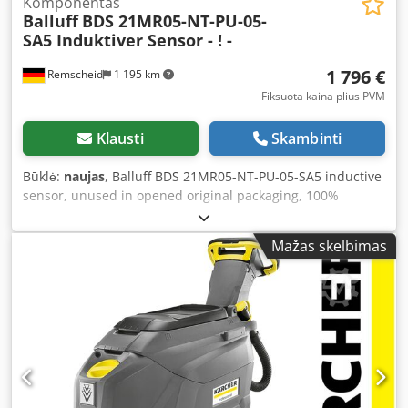
Komponentas
Balluff
BDS 21MR05-NT-PU-05-
SA5 Induktiver Sensor - ! -
1 796 €
Remscheid
1 195 km
Fiksuota kaina plius PVM
Klausti
Skambinti
Būklė:
naujas
, Balluff BDS 21MR05-NT-PU-05-SA5 inductive
sensor, unused in opened original packaging, 100%
functional, scope of delivery as per photos Cedpfoi D T
Dvex Am Terf
Mažas skelbimas