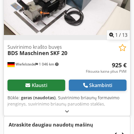
1
/
13
Suvirinimo krašto buvęs
BDS Maschinen
SKF 20
925 €
Wiefelstede
1 046 km
Fiksuota kaina plius PVM
Klausti
Skambinti
Būklė:
geras (naudotas)
, Suvirinimo briaunų formavimo
įrenginys, suvirinimo briaunų paruošimo staklės,
mobiliosios frezavimo staklės -Gamintojas: BDS, suvirinimo
briaunų formavimo įrenginys / briaunų frezavimo staklės -
Tipas: SKF 20 -Galia: 1,1 kW Cjdpfx Amex Ehf Nj Terf -
Atraskite daugiau naudotų mašinų
Priedai: žiūrėkite nuotraukas -Dėžės matmenys: