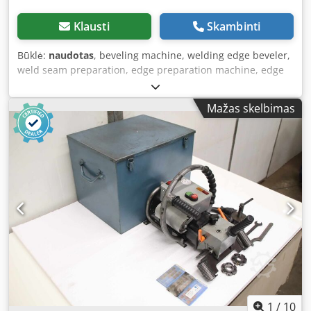
Klausti
Skambinti
Būklė:
naudotas
, beveling machine, welding edge beveler,
weld seam preparation, edge preparation machine, edge
milling device, edge milling machine, portable milling
machine -with: rail system Csdsd Izt Rspfx Am Tjrf -12x
Mažas skelbimas
rails, length: 1210 mm each -bevel length: max. 30 mm -
max. material thickness: 40 mm -with: electric feed unit,
electronically adjustable -crate dimensions: 1170/780/H510
mm -weight: 320 kg
1
/
10