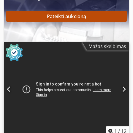
Pateikti aukcioną
Mažas skelbimas
1
/
12