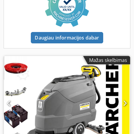
(rpm): 180 Brush contact pressure (g/cm² / kg): 13 / 20
Water consumption (l/min): max. 2.3 Sound pressure level
(dB(A)): 66 Permissible total weight (kg): 345 Weight without
accessories (kg): 100 Dimensions (L × W × H) (mm): 1310 ×
590 × 1060 Scope of Delivery and Equipment: The set does
NOT include batteries or charger 900 mm V-shaped
Daugiau informacijos dabar
squeegee with oil-resistant polyurethane blades 510 mm
red disc brush – medium-hard Equipment Features:
Powerful traction drive Automatic water shutoff Solenoid
valve 2-tank system The option to purchase a ready-to-use
Mažas skelbimas
machine with batteries and charger is available in our
other listings. Benefits: - Intuitive symbols and clear
control panel. Short familiarisation period. User-friendly
operation thanks to a few yellow-coded controls. - Robust
construction with integrated disc brush head. High area
performance due to wide working width. Quick brush
change via foot pedal release. - Highly manoeuvrable unit.
Excellent visibility of the cleaning area. Easy to transport.
Special Features: - Due to its slim and compact design, our
battery-powered ride-on scrubber dryer BD 50/70 R Bp
Pack Classic with disc brush technology is extremely easy