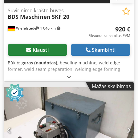
Suvirinimo krašto buvęs
BDS Maschinen
SKF 20
920 €
Wiefelstede
1 046 km
Fiksuota kaina plius PVM
Klausti
Skambinti
Būklė:
geras (naudotas)
, beveling machine, weld edge
former, weld seam preparation, welding edge forming
machine, edge milling device, edge milling machine,
portable milling machine Crodpfx Amsd Izt Ss Tef - Bevel
Mažas skelbimas
length: max. 20 mm - Box dimensions: 460/360/H355 mm -
Weight: 24 kg