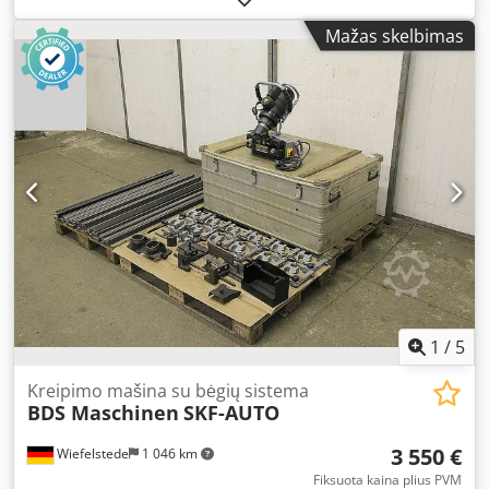
term Location: Solingen
Mažas skelbimas
1
/
5
Kreipimo mašina su bėgių sistema
BDS Maschinen
SKF-AUTO
3 550 €
Wiefelstede
1 046 km
Fiksuota kaina plius PVM