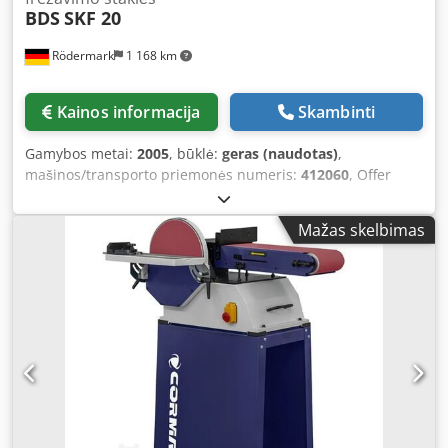
BDS
SKF 20
Rödermark
1 168 km
Kainos informacija
Skambinti
Gamybos metai:
2005
, būklė:
geras (naudotas)
,
mašinos/transporto priemonės numeris:
412060
, Offer
23001 Technical specifications: - Bevel width: 1 – 15 mm -
Cutter head with indexable inserts - Bevel angles: 30° –
Mažas skelbimas
37.5° – 45° – 60° - Drive: 220 V / 1100 Watt - Space
requirement approx.: W 450 x D 300 x H 350 mm Csdji Ab
Unepfx Am Terf - Weight approx.: 20 kg - Transport case