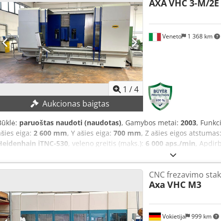
AXA
VHC 3-M/2E
Veneto
1 368 km
1
/
4
Aukcionas baigtas
Būklė:
paruoštas naudoti (naudotas)
, Gamybos metai:
2003
, Funk
ašies eiga:
2 600 mm
, Y ašies eiga:
700 mm
, Z ašies eigos atstumas
Heidenhain iTNC-530
, veleno greitis (maks.):
6 000 aps./min
, Apdir
ir perdažytas 2025 m.! TECHNINĖS CHARAKTERISTIKOS Eismo galim
Y ašies eismo galimybė: 700 mm Z ašies eismo galimybė: 850 mm Vel
CNC frezavimo stak
6000 aps./min. Atstumas nuo veleno galvutės iki stalo paviršiaus, kai
Axa
VHC M3
890 mm Atstumas nuo veleno galvutės iki stalo paviršiaus, kai galvu
1100 mm Veleno galvutės tvirtinimas: HSK A63 Veleno galvutės varikli
3060 x 800 mm Maksimali stalo apkrova: 1200 kg/m² Padavimas Greit
mm/min. Greitasis judėjimas Z ašis: 30 000 mm/min. Pasukama gal
Vokietija
999 km