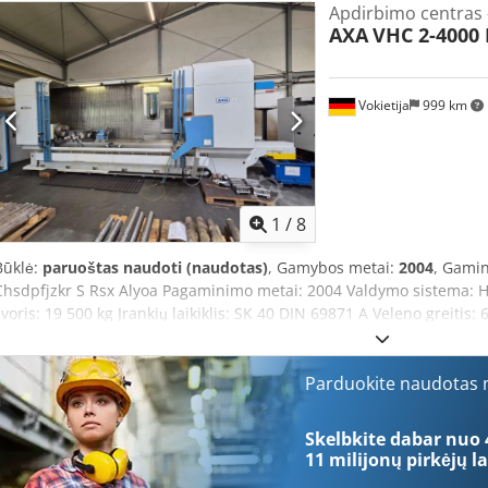
Apdirbimo centras -
Sukimosi greičio diapazonas: 30 - 6.000 aps./min. Variklio galia: 
AXA
VHC 2-4000
tvirtinimas: SK 40 Įrankių keitiklis Įrankių vietos: 36 NC sukamasis 
mm, naudojamas vertikaliai ir horizontaliai Užspaudimo centras: ra
svoris: 12.000 kg Užimama vieta (Ilgis x Plotis x Aukštis): 5,2 x 3,4 x
aušinimas (IKZ): 30 bar Drožlių transporterio išleidimas – kairėje, i
Vokietija
999 km
Aušinimo sistema Aušinimo skysčio bakas: 400 l Matavimo jutiklis
(belaidis variantas) Galimybė naudoti išorinį aušinimą suspaustu o
matavimo sistema: Heidenhain Darbo režimas: 4 Kietintos plokščiosi
kreiptuvės padengtos slydimo danga (Turcite) X/Y pagrindinio vež
atliktas 2022 m.
1
/
8
Būklė:
paruoštas naudoti (naudotas)
, Gamybos metai:
2004
, Gamin
Chsdpfjzkr S Rsx Alyoa Pagaminimo metai: 2004 Valdymo sistema: He
svoris: 19 500 kg Įrankių laikiklis: SK 40 DIN 69871 A Veleno greitis
ašies eiga: 600 mm Z ašies eiga: 800 mm Greičio diapazonas: 30–6000
Darbo valandos: 28 060 val. Drožlių konvejeris: Taip Aušinimo siste
(MK4, rankinis) Apvalaus stalo skersmuo: 400 mm (RTA 3-400) Z aš
Parduokite naudotas m
× 600 mm Įrankių skaičius žurnale: 36 Laikiklis: SK40 3D matavimo 
Ne 4 ašys: Taip (pasukama galvutė ±90° / padalijimas 1°)
Skelbkite dabar nuo 
11 milijonų pirkėjų
la