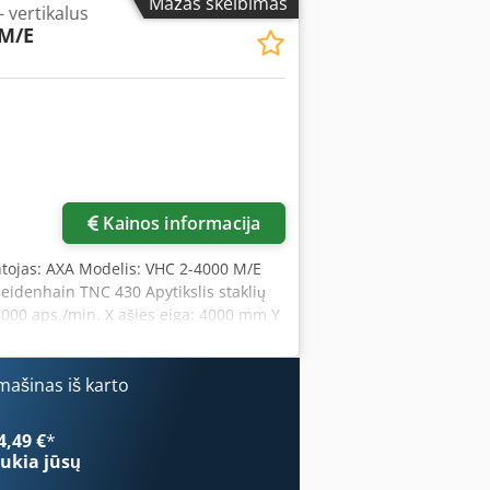
Mažas skelbimas
 vertikalus
30 kW Sukimo momentas: 143 Nm Įrankio
 M/E
stalas: AXA RTA 4L-520 Diskas: Ø 520
nkinis, viršūnės aukštis 280 mm Staklių
 3,3 m Įrangos ypatybės Vidinis
ntegruota 200 l aušinimo skysčio talpa
: 3D, Renishaw RMP 60 su RMI imtuvu
ru arba emulsija Tiesioginė padėties
os kreiptuvės Priešpriešinio judėjimo
imo slydimo dangos atnaujinimas
Kainos informacija
tojas: AXA Modelis: VHC 2-4000 M/E
idenhain TNC 430 Apytikslis staklių
: 6000 aps./min. X ašies eiga: 4000 mm Y
 aps./min. Veleno laikiklis ISO: SK40
ma: Taip Atraminis įrenginys: Taip
ies eiga: 800 mm Stalo matmenys: 4440
ašinas iš karto
zondas: Taip (Renishaw MP10E) 5 ašys:
4,49 €
*
ukia jūsų