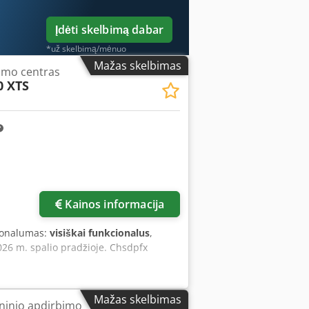
Įdėti skelbimą dabar
*už skelbimą/mėnuo
Mažas skelbimas
imo centras
0 XTS
Kainos informacija
ionalumas:
visiškai funkcionalus
,
26 m. spalio pradžioje. Chsdpfx
Mažas skelbimas
ninio apdirbimo