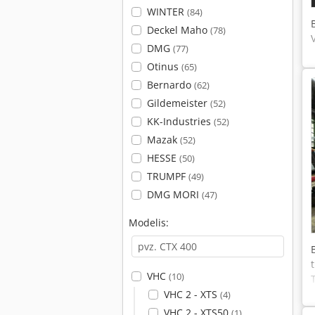
WINTER
(84)
Deckel Maho
(78)
DMG
(77)
Otinus
(65)
Bernardo
(62)
Gildemeister
(52)
KK-Industries
(52)
Mazak
(52)
HESSE
(50)
TRUMPF
(49)
DMG MORI
(47)
Modelis:
VHC
(10)
VHC 2 - XTS
(4)
VHC 2 - XTS50
(1)