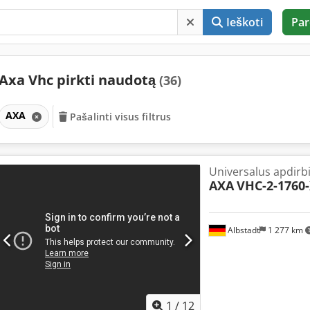
Ieškoti
Par
Axa Vhc pirkti naudotą
(36)
AXA
Pašalinti visus filtrus
Universalus apdirb
AXA
VHC-2-1760
Albstadt
1 277 km
1
/
12