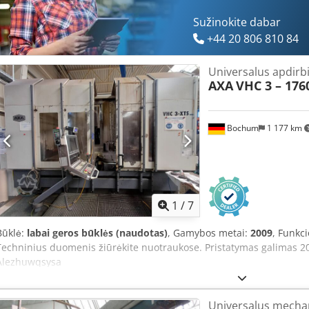
Sužinokite dabar
+44 20 806 810 84
Universalus apdirb
AXA
VHC 3 – 176
Bochum
1 177 km
1
/
7
Būklė:
labai geros būklės (naudotas)
, Gamybos metai:
2009
, Funkc
Techninius duomenis žiūrėkite nuotraukose. Pristatymas galimas 20
Alezhuwqsysa
Universalus mecha