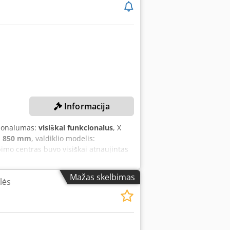
Informacija
cionalumas:
visiškai funkcionalus
, X
:
850 mm
, valdiklio modelis:
bimo centras buvo visiškai atnaujintas
ybės X ašies eismo galimybė: 2600 mm
eno galvutė Veleno galvutės greitis:
Mažas skelbimas
lės
 galvutė yra vertikalioje padėtyje: 40–
tė yra horizontalioje padėtyje: 250–
o galia: 20 kW Stalas Stalo dydis:
asis judėjimas X/Y ašis: 40 000
vutė Automatinė pasukama galvutė B