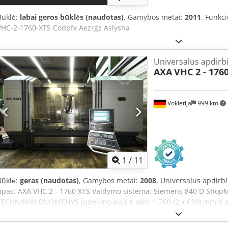
Būklė:
labai geros būklės (naudotas)
, Gamybos metai:
2011
, Funkc
VHC-2-1760-XTS Codpfx Aezrgz Aslysha
Universalus apdirb
AXA
VHC 2 - 176
Vokietija
999 km
1
/
11
Būklė:
geras (naudotas)
, Gamybos metai:
2008
, Universalus apdirbi
tipas: AXA VHC 2 - 1760 XTS Valdymo sistema: Siemens 840 D Shop
TECHNINIAI DUOMENYS Judėjimo eiga X ašis: 1.760 (2 x 630) mm Y 
horizontaliai arba 770 mm vertikaliai Chsdpfx Alozimr Asyea A ašis B 
fiksuojama, be pakopų, interpoliuojama Greitoji eiga (X/Y/Z): 40 / 40