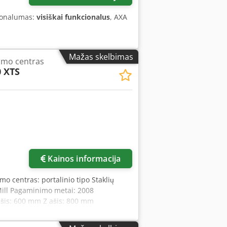
ionalumas:
visiškai funkcionalus
, AXA
Mažas skelbimas
imo centras
0 XTS
Kainos informacija
mo centras: portalinio tipo Staklių
Mill Pagaminimo metai: 2008
ašis: 600 mm Z ašis: 800 mm
ašis: +/- 100°, hidrauliškai
 / 30 m/min. Valdomų ašių skaičius: 5