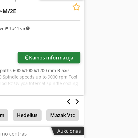
0-M/2E
sen
1 344 km
Kainos informacija
l paths 6000x1000x1200 mm B-axis
0 Spindle speeds up to 9000 rpm Tool
od Rz Uvjyoa Internal spindle cooling
LS MASCHINEN CH
mm
Hedelius
Mazak Vtc
Mazak Vtc 41
Vt
Aukcionas
imo centras