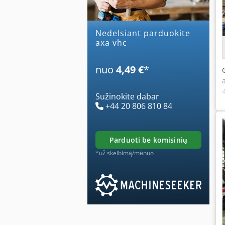
Nedelsiant parduokite
axa vhc
nuo
4,49 €
*
Sužinokite dabar
+44 20 806 810 84
parduoti be komisinių
*už skelbimą/mėnuo