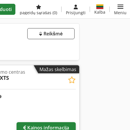
duoti
Kalba
pageidų sąrašas
(0)
Prisijungti
Meniu
Reikšmė
Mažas skelbimas
imo centras
-XTS
Kainos informacija