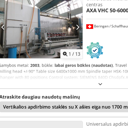
centras
AXA
VHC 50-600
Beringen / Schaffhau
1
/
13
Gamybos metai:
2003
, būklė:
labai geros būklės (naudotas)
, Trave
milling head +/-90° Table size 6400x1000 mm Spindle taper HSK-10
changer with 80 positions Control system: SIEMENS 840D Chsdpfx Al
Tool measurement system Zero-point clamping system 3R MARCE
Atraskite daugiau naudotų mašinų
Vertikalios apdirbimo staklės su X ašies eiga nuo 1700 
Universalus apdirb