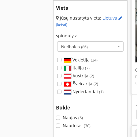
Vieta
Jūsų nustatyta vieta:
Lietuva
(keisti)
spindulys:
Neribotas
(36)
Vokietija
(24)
Italija
(7)
Austrija
(2)
Šveicarija
(2)
Nyderlandai
(1)
Būklė
o
Deckel Maho Fp3
Deckel Maho Heidenhain
Naujas
(6)
Naudotas
(30)