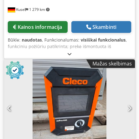
elektroninis termostatas su skaitmeniniu ekranu
Kusel
1 279 km
(nustatomas norima ir esama temperatūra) Papildomas
išorinis patalpos termostatas su 10 m jungiamuoju kabeliu
(nuotolinis temperatūros matavimas / reguliavimas)
Kainos informacija
Skambinti
Automatinis elektroninis uždegimas su liepsnos stebėjimo
funkcija „Danfoss“ įpurškimo pompa, nerūdijančio plieno
Būklė:
naudotas
, Funkcionalumas:
visiškai funkcionalus
,
degimo kamera su ventiliatoriaus aušinimu Lengvai
funkciniu požiūriu patikrinta; prekė išmontuota iš
pasiekiamas išorinis degalų filtras Važiuoklė su dideliais
automobilių pramonės tiekėjo įrenginių Turimas kiekis: >
ratais ir rankena Nuimamas išmetimo kaminas (skersmuo
10 vnt Dwedpszggx Dofx Aggja Gamintojas: Cleco / Apex
150 mm), skirtas tiesioginiam prijungimui prie išmetimo
Mažas skelbimas
Tool Group Tipas: TSE 961446PT Įtampa: 380 V DC Srovė: 2–
vamzdžio Techniniai duomenys: Parametras | Vertė
10 A DC Darbinė temperatūra: –20 iki +70 °C Drėgmė: 0–90
Modelis | APEX BGO-80B (tipas 56217) Šildymo galia | 80
%, be kondensacijos Atitinkamus varžtų valdiklius taip pat
kW / 68 800 kcal/h Kuras | Dyzelinas / šildymo mazutas
rasite pas mus!
Sunaudojimas | 7,5 l/h Tinklo įtampa | 230 V ~ 50 Hz
Ventiliatoriaus variklis | 900 W Oro srautas | 2 000 m³/h
Ventiliatoriaus išleidimo angos skersmuo | 340 mm
Kamino jungtis | Ø150 mm Dodpfezrwapex Aggswa Bako
talpa (vidinė) | 69 l Matmenys (ilgis x plotis x aukštis) |
1330 x 568 x 1028 mm Svoris | 59 kg Pagaminimo data |
2026-01 Apsaugos klasė | IPX4 Išorinis bakas (įskaičiuotas):
Plastiko bakas, 1000 litrų, su talpos indikatoriumi Plieninė