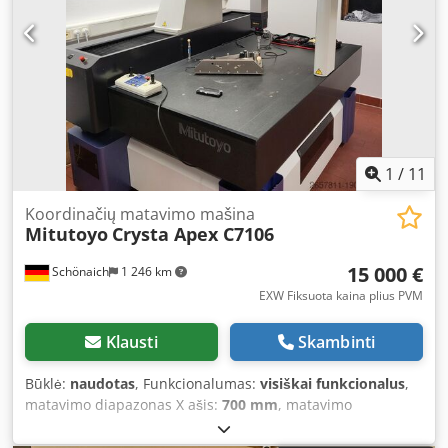
Renishaw matavimo galva PH10MQ Renishaw keitimo
stovas SCR200 Renishaw jutiklis TP200 Renishaw moduliai
TP200 = 6 vnt. Matavimo programinė įranga MCosmos PC
sistema WIN10, 27" monitorius Etaloninis/kaliacinis rutulys
Programinės įrangos atnaujinimas – pasirinktinai
Aparatinės įrangos atnaujinimas – pasirinktinai Pilnas
aptarnavimas pagal užklausą
1
/
11
Koordinačių matavimo mašina
Mitutoyo
Crysta Apex C7106
15 000 €
Schönaich
1 246 km
EXW Fiksuota kaina plius PVM
Klausti
Skambinti
Būklė:
naudotas
, Funkcionalumas:
visiškai funkcionalus
,
matavimo diapazonas X ašis:
700 mm
, matavimo
diapazonas Y ašis:
1 000 mm
, matavimo diapazonas Z ašis:
600 mm
, Įranga:
Tipinė plokštelė prieinama
, Mitutoyo