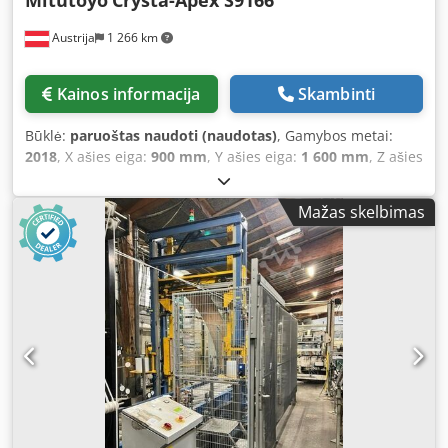
Mitutoyo
Crysta-Apex S9166
Austrija
1 266 km
Kainos informacija
Skambinti
Būklė:
paruoštas naudoti (naudotas)
, Gamybos metai:
2018
, X ašies eiga:
900 mm
, Y ašies eiga:
1 600 mm
, Z ašies
eigos atstumas:
600 mm
, bendras svoris:
2 947 kg
, ašių
skaičius:
3
, Šis 3 ašių "Mitutoyo Crysta-Apex S9166" buvo
Mažas skelbimas
pagamintas 2018 m. Jis pasižymi plačiu matavimo
diapazonu: X ašis - 900 mm, Y ašis - 1600 mm, o Z ašis -
600 mm. Jame įrengtas CNC valdymas ir programinė įranga
MCOSMOS-3 CNC V4, yra "Renishaw PH10MQP R2"
indeksuojanti zondo galvutė ir skenuojančių zondų sistema
SP25M. Papildomą įrangą sudaro "eco-fix" KMM tvirtinimo
sistemos ir didelės talpos CEE maitinimo kabelis.
Apsvarstykite galimybę įsigyti šią "Mitutoyo Crysta-Apex
S9166" KMM mašiną. Susisiekite su mumis ir gaukite
daugiau informacijos. Dsdpfsydm Hksx Aggjwa • Valdymas
ir programinė įranga: CNC valdymas; MCOSMOS-3 CNC V4