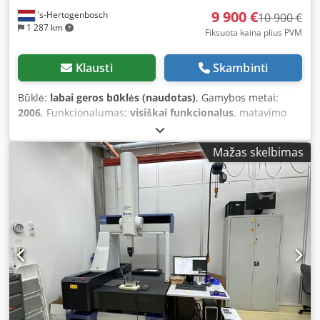
9 900 €
's-Hertogenbosch
10 900 €
1 287 km
Fiksuota kaina plius PVM
Klausti
Skambinti
Būklė:
labai geros būklės (naudotas)
, Gamybos metai:
2006
, Funkcionalumas:
visiškai funkcionalus
, matavimo
diapazonas X ašis:
505 mm
, matavimo diapazonas Y ašis:
405 mm
, matavimo diapazonas Z ašis:
405 mm
, Mitutoyo
Mažas skelbimas
Crysta Apex C544 gamybos metai 2006 x, y, z 505 x 405 x
405 mm Dodpey R A Apsfx Aggjwa rankinis matavimo
zondų laikymas tvirtinimo plokštė kalibravimo rutulys 5
matavimo zondai Renishaw TP 200 PH 6M jutiklio galvutė
įsk. kompiuterį, programinę įrangą, raktą ir dokumentaciją
mašina pajungta prie elektros patikrai