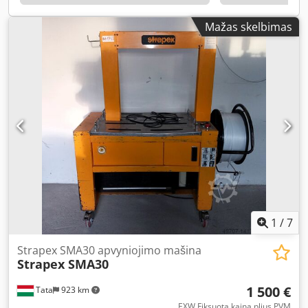
Skirta Europaletėms (½ ir 1/1) tvarkyti, kurių maksimalus
aukštis siekia 2 150 mm. Techniniai duomenys -
Mažas skelbimas
Gamintojas: Strapex - Modelis: Endra HC2T - Mašinos tipas:
padėklų apraišymo ir apvyniojimo sistema (su sukamuoju
stalu) - Pagaminimo metai: 2009 - Apraišymo tipas:
horizontalus apraišymas - Apvyniojimo tipas: tampriuoju
vyniojimu ant sukamąjo stalo - Padėklų tipai: Europadėklas
½ ir 1/1 Dwodpszf Ic Isfx Aggja - Maks. padėklo aukštis:
apie 2 150 mm - Valdymo sistema: Siemens S7 Įranga -
Integruotas horizontalus apraišymo modulis - Sukamojo
stalo apvyniojimo sistema - Padėklų transportavimo
sistema - Saugos aptvėrimas - HMI valdymo sąsaja -
Pneumatiniai komponentai apraišymui ir tvarkymui
1
/
7
Strapex SMA30 apvyniojimo mašina
Strapex SMA30
1 500 €
Tata
923 km
EXW Fiksuota kaina plius PVM