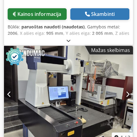
Kainos informacija
Skambinti
Būklė:
paruoštas naudoti (naudotas)
, Gamybos metai:
2006
, X ašies eiga:
905 mm
, Y ašies eiga:
2 005 mm
, Z ašies
eigos atstumas:
605 mm
, bendras svoris:
3 900 kg
, ašių
skaičius:
5
, Šis 5 ašių "Mitutoyo Crysta-Apex C9206" buvo
Mažas skelbimas
pagamintas 2006 m. Įspūdinga X ašies eiga - 905 mm, Y
ašies eiga - 2005 mm, o Z ašies eiga - 605 mm. Mašinoje
yra 1080 x 2720 mm dydžio matavimo stalas, todėl joje yra
pakankamai vietos įvairioms užduotims atlikti. Jei ieškote
aukštos kokybės matavimo galimybių, apsvarstykite mūsų
parduodamas "Mitutoyo Crysta-Apex C9206" KMM stakles.
Susisiekite su mumis dėl išsamesnės informacijos. Dedoy
Andpjpfx Aggswa • Matavimo lentelė: 1080 x 2720 mm