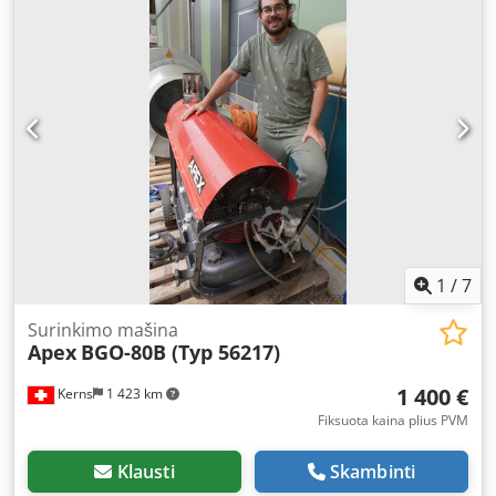
V3.5 Geopak (Upgrade to V5: €4,000) - EasyCMM I++ Server
während der Probenbearbeitung. -
and Inca Professional V6 (Additional cost: €8,000) Probe
Einbalsamierungsverfahren: Liefert zuverlässigen Druck
head: Renishaw PH10T Optionally with probing system
und Vakuum für Flüssigkeitstransfers. - IVF-Behandlungen:
(change rack optional): - Renishaw TP200 - Renishaw TP20
Schafft eine saubere, kontrollierte Umgebung für
Optional at extra cost: - Probe change rack SCR200 or
empfindliche biologische Prozesse. - Ersatz für
MCR20 (depending on probe) - New PH10T Plus or M Plus
Wasserstrahlpumpen: Zuverlässige Alternative für
and TP200/20 (upgrade) - Bilz pneumatic vibration isolation
allgemeine Laboranwendungen. - Absaugung und
Optional setup, calibration, and training (plus travel
Filtration: Effektiv für das Entfernen von Partikeln und
expenses) Includes 3-month warranty on machine and
Verunreinigungen aus Proben. - Kosmetische
probe (excluding travel costs)
Behandlungen: Verwendung für Vakuum-Anwendungen im
Bereich der Schönheitsbehandlungen.
1
/
7
Surinkimo mašina
Apex
BGO-80B (Typ 56217)
1 400 €
Kerns
1 423 km
Fiksuota kaina plius PVM
Klausti
Skambinti