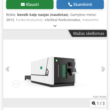
Klausti
Skambinti
Būklė:
beveik kaip naujas (naudotas)
, Gamybos metai:
2013
, Funkcionalumas:
visiškai funkcionalus
, matavimo
diapazonas X ašis:
500 mm
, matavimo diapazonas Y ašis:
400 mm
, matavimo diapazonas Z ašis:
400 mm
, Įranga:
Mažas skelbimas
Tipinė plokštelė prieinama
, Mitutoyo koordinačių
matavimo staklės Crysta Apex S544 Daugiakamerinė jutiklių
instaliacija (analoginis skenavimas) Visų ašių
temperatūrinė kompensacija Matavimo diapazonas X ašis
= 500 mm Matavimo diapazonas Y ašis = 400 mm
Matavimo diapazonas Z ašis = 400 mm Matavimo
neapibrėžtis = 1,7 + 3L/1000 (µm) Mitutoyo valdymas
UC200H Renishaw matavimo galvutė PH6M Dwjdpfx
Aezhumfsggea Renishaw jutiklis SP25M Renishaw modulis
SM25-1 Matavimo programinė įranga MCosmos PC sistema
su WIN10 ir 27" monitoriumi (nauja) Referencinis /
kalibravimo rutulys (naujas) Aparatinės ir programinės
įrangos atnaujinimas pagal užklausą Pristatymas ir kitos
paslaugos pagal užklausą
1
/
3