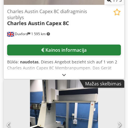
Charles Austin Capex 8C diafragminis
siurblys
Charles Austin
Capex 8C
Duxford
1 595 km
Kainos informacija
Būklė:
naudotas
, Dieses Angebot bezieht sich auf 1 von 2
Charles Austin Capex 8C Membranpumpen. Das Gerät
befindet sich in voll funktionsfähigem Zustand und ist
sofort einsatzbereit. Die Charles Austin Capex 8C ist eine
Mažas skelbimas
hocheffiziente Membranpumpe, die speziell für den
Laborarbeitsplatz entwickelt wurde und eine saubere,
ölfreie Vakuum- sowie Druckquelle bereitstellt. Mit ihrem
robusten Gehäuse aus Aluminiumlegierung und
fortschrittlicher Konstruktion setzt die Capex 8C neue
Maßstäbe für vielseitige Laborvakuum- und
Drucklösungen. Djdpfx Agexxx U Ijgjwa
Ausstattungsmerkmale: - Ölfreier Betrieb: Gewährleistet