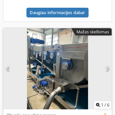
Daugiau informacijos dabar
Mažas skelbimas
1
/
6