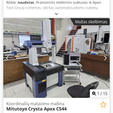
Būklė:
naudotas
, Pramoninis elektrinis suktuvas iš Apex
Tool Group sistemos, skirtas automatizuotoms sukimų
užduotims ir montavimo linijoms. Yra dvi identiškos
vienetai. Gamintojas: Apex Tool Group Prekės ženklas:
Mažas skelbimas
APEX / Cleco Tipas: TSE Modelis: Elektrinė suktuvo ašies
pavara Prekės numeris: 961446PT Būklė: naudotas
Pagaminimo metai: 2018 Maitinimo įtampa: 380 VDC
Dažnis: 0 Hz Įeinanti srovė: 2/10 ADC Suktuvo ašis:
Gamintojas: Cleco Sukimo momento diapazonas: 7 - 12 Nm
Maksimalus apsisukimų skaičius: 2921 min⁻¹ Svoris: 1,0 kg
Dedpszdagdsfx Aggswa Enkoderis: Gamintojas: Cleco
Tipas: IK3B Perdavimo santykis: 1:1 Suderinamumas: IK3M
Turimas kiekis: 2
1
/
15
Koordinačių matavimo mašina
Mitutoyo
Crysta Apex C544