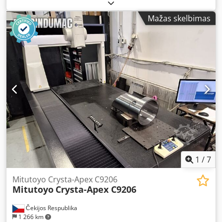
Mažas skelbimas
1
/
7
Mitutoyo Crysta-Apex C9206
Mitutoyo
Crysta-Apex C9206
Čekijos Respublika
1 266 km