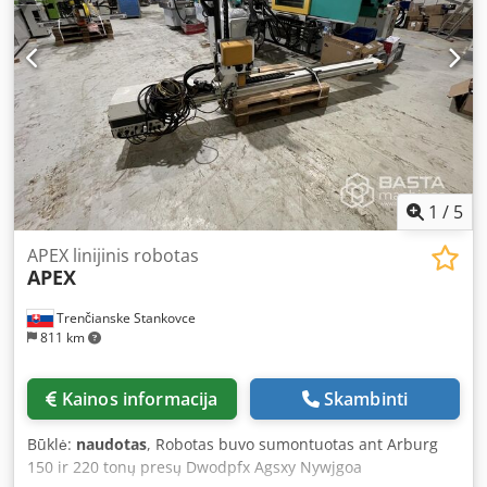
1
/
5
APEX linijinis robotas
APEX
Trenčianske Stankovce
811 km
Kainos informacija
Skambinti
Būklė:
naudotas
, Robotas buvo sumontuotas ant Arburg
150 ir 220 tonų presų Dwodpfx Agsxy Nywjgoa