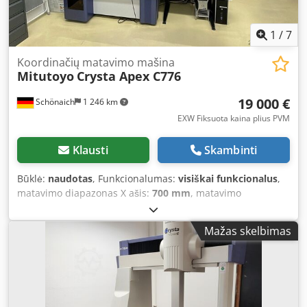
1
/
7
Koordinačių matavimo mašina
Mitutoyo
Crysta Apex C776
19 000 €
Schönaich
1 246 km
EXW Fiksuota kaina plius PVM
Klausti
Skambinti
Būklė:
naudotas
, Funkcionalumas:
visiškai funkcionalus
,
matavimo diapazonas X ašis:
700 mm
, matavimo
diapazonas Y ašis:
700 mm
, matavimo diapazonas Z ašis:
600 mm
, Įranga:
Tipinė plokštelė prieinama
, Mitutoyo
Mažas skelbimas
koordinatinis matavimo staklės Crysta Apex C776
Temperatūros kompensacija visose ašyse Matavimo
diapazonas X ašis = 700 mm Matavimo diapazonas Y ašis =
700 mm Dwodpfx Agowhfh Ajgsa Matavimo diapazonas Z
ašis = 600 mm Matavimo neapibrėžtis = 1,9 + 3L/1000 (µm)