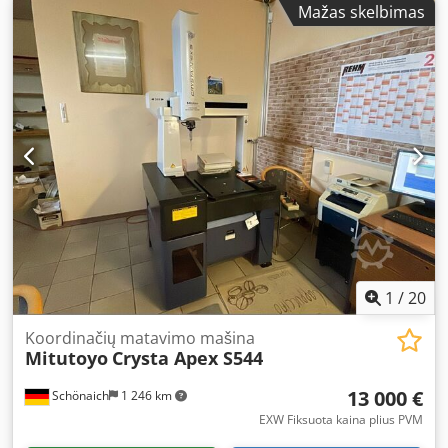
Mažas skelbimas
coordinate measuring machine type Crysta Apex C7106
Dwjdewhb A Nspfx Aggja Temperature compensation on
all axes Active vibration isolation system by BILZ Measuring
range X-axis = 700 mm Measuring range Y-axis = 1000 mm
Measuring range Z-axis = 600 mm Measurement
uncertainty = 1.9 + 3L/1000 (µm) Renishaw probe head
PH10MQ Renishaw change rack SCR200 Renishaw sensor
TP200 Renishaw TP200 modules = 6 pieces Measuring
software MCosmos PC system WIN10, 27" monitor
Reference sphere / calibration sphere Software upgrade
optional Hardware upgrade optional Full service available
on request
1
/
20
Koordinačių matavimo mašina
Mitutoyo
Crysta Apex S544
13 000 €
Schönaich
1 246 km
EXW Fiksuota kaina plius PVM