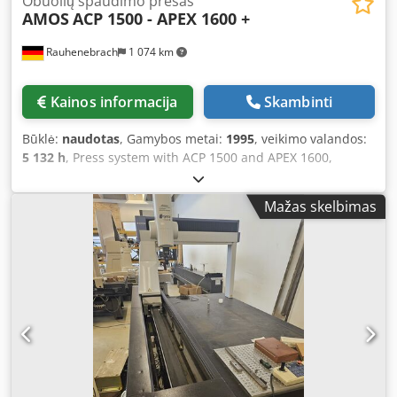
Obuolių spaudimo presas
AMOS
ACP 1500 - APEX 1600 +
Rauhenebrach
1 074 km
Kainos informacija
Skambinti
Būklė:
naudotas
, Gamybos metai:
1995
, veikimo valandos:
5 132 h
, Press system with ACP 1500 and APEX 1600,
capacity: approx. 14 tons/hour Continuous operation with
integrated pomace post-extraction to increase yield
Mažas skelbimas
Compac press type: ACP 1500, belt width 1,500 mm, press
length approx. 4,515 mm, width: 2,440 mm, height approx.
2,180 mm. Press belt / sieve belt Mash feed hopper, juice
collection trays Pneumatic cylinders for belt tensioning,
pneumatic controls, piping Belt cleaning via rotating brush
roller and belt scraper blade Mash pump type: AMP 580,
compact design eccentric screw pump Dwjdpfx Asw
Hxrleggoa Press system with APEX 1600 For the extraction
of fruit juices with particularly high yields, featuring an
integrated post-extraction system for pomace Footprint: