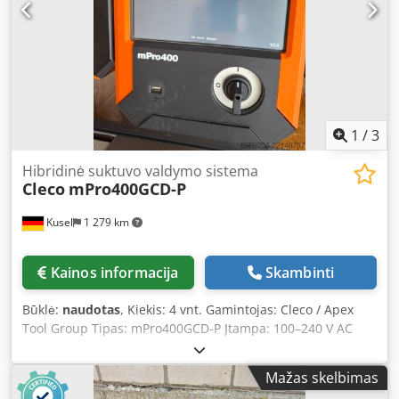
1
/
3
Hibridinė suktuvo valdymo sistema
Cleco
mPro400GCD-P
Kusel
1 279 km
Kainos informacija
Skambinti
Būklė:
naudotas
, Kiekis: 4 vnt. Gamintojas: Cleco / Apex
Tool Group Tipas: mPro400GCD-P Įtampa: 100–240 V AC
±10 % Dažnis: 50 / 60 Hz Svoris: 13,7 kg Matmenys: 266,7
mm × 381 mm × 288 mm Įrankių suderinamumas: NeoTek
Mažas skelbimas
30 / 50 / 70, LiveWire, CellCore, CellTek, I-Wrench, 18 / 48,