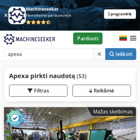
Machineseeker
Į programėlę
Nemokamai parduotuvėje
Parduoti
Ieškoti
Apexa pirkti naudotą
(53)
Filtras
Reikšmė
Mažas skelbimas