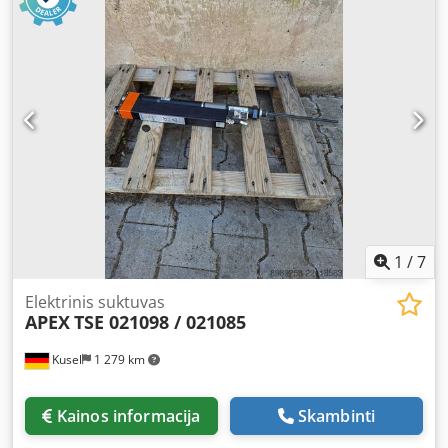
17 / 47 / 67 serija Jungtys: 1 × NeoTek įrankio jungtis
Jungtys: 1 × 18 / 48 serijos įrankio jungtis Komunikacija: 2 ×
Ethernet RJ45 Komunikacija: 2 × RS-232 Komunikacija: 3 ×
USB 2.0 I/O: 8 įėjimai / 8 išėjimai (24 V optiškai izoliuoti)
Sistemos magistralė: ARCnet / TSnet Dwedpjzd N Ddefx
Aggja Atmintis: CompactFlash lizdas Maksimalus įrankio
laido ilgis: 45 m
1
/
7
Elektrinis suktuvas
APEX
TSE 021098 / 021085
Kusel
1 279 km
Kainos informacija
Skambinti