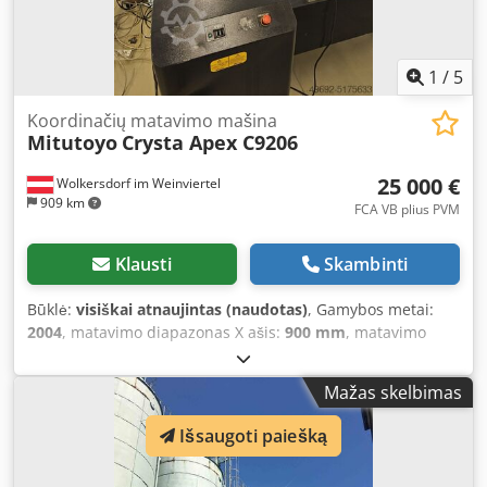
3,500 mm x 2,500 mm, equipped with:
1
/
5
Koordinačių matavimo mašina
Mitutoyo
Crysta Apex C9206
25 000 €
Wolkersdorf im Weinviertel
909 km
FCA VB plius PVM
Klausti
Skambinti
Būklė:
visiškai atnaujintas (naudotas)
, Gamybos metai:
2004
, matavimo diapazonas X ašis:
900 mm
, matavimo
diapazonas Y ašis:
2 000 mm
, matavimo diapazonas Z ašis:
600 mm
, Mitutoyo koordinatinė matavimo mašina Crysta
Mažas skelbimas
Apex C9206 Matavimo diapazonai: 900x2000x600 mm
Matavimo neapibrėžtis: 1,7 + 3L/1000µm Dwodpfsf S
Išsaugoti paiešką
Tmvex Aggja Mašinos dangtis (Y ašis) pažeistas arba
perdirbtas (už papildomą mokestį), Mechanika tvarkinga.