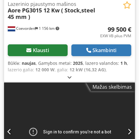
Lazerinio pjaustymo mašinos
Aore
PG3015 12 Kw ( Stock,steel
45 mm )
99 500 €
Coevorden
1 156 km
EXW VB plius PVM
Klausti
Skambinti
Būklė:
naujas
, Gamybos metai:
2025
, lazero valandos:
1 h
,
lazerio galia:
12 000 W
, galia:
12 kW (16,32 AG)
,
Beschreibung AORE PG3015: (12 kW) Wir können diesen
Lasertyp ab (20 kW) liefern. Kompaktes Design mit
Mažas skelbimas
vollständigem Schutz (CE) Tischlänge: 3015 mm
Tischbreite: 1550 mm Laser-Kopf (BOCI) Autofokus
Laserleistung: 12 kW Gesamtabmessungen: 8.250 x 2.880 x
2.320 mm Maschinengewicht ca. 8.700 kg Ausstattung: -
Max-Photonics Laserquelle 12 kW - CYPCUT
(Vollausstattung, keine zusätzlichen Steuerungsoptionen
erforderlich) - Hochintegriert, einfache Bedienung,
führende Technologie - Boci Autofokus-Schneidkopf -