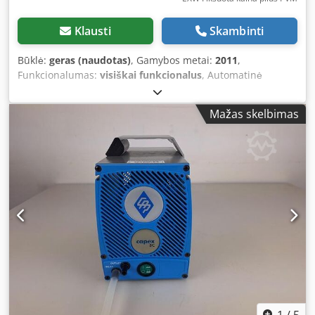
Klausti
Skambinti
Būklė:
geras (naudotas)
, Gamybos metai:
2011
,
Funkcionalumas:
visiškai funkcionalus
, Automatinė
apvyniojimo mašina Strapex SMA naudoja 12 mm
apvyniojimo juostą prekėms iki 35 kg ir yra skirta mažų bei
Mažas skelbimas
vidutinio dydžio pakuočių apvyniojimui. Gamintojas:
STRAPEX SMA 30 Pagaminimo metai: 2011 Darbo našumas
per minutę: 24 ciklai per minutę Juostos padavimo vieta:
Šoninė Didžiausias pakuotės dydis: 780 x 600 mm
Djdpfsqutchsx Aggjwa Mažiausias pakuotės dydis: 100 x 30
mm Visiškai automatinė Karšto sandarinimo funkcija: Taip
Galia: 0,75 kW, 230 V/50 Hz Mašinos matmenys: 1417 x 630
mm, aukštis: 813 mm Mašinos svoris: apie 200 kg
1
/
5