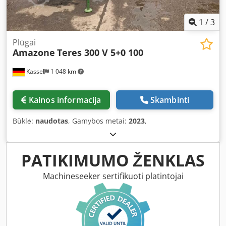
1
/
3
Plūgai
Amazone
Teres 300 V 5+0 100
Kassel
1 048 km
Kainos informacija
Skambinti
Būklė:
naudotas
, Gamybos metai:
2023
,
PATIKIMUMO ŽENKLAS
Machineseeker sertifikuoti platintojai