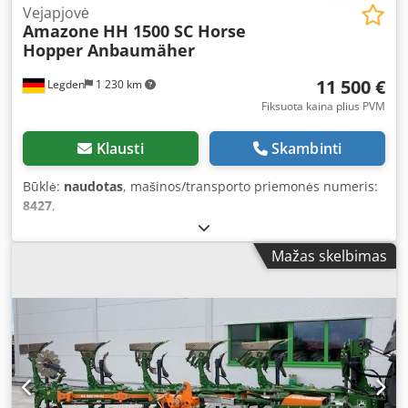
Vejapjovė
Amazone
HH 1500 SC Horse
Hopper Anbaumäher
11 500 €
Legden
1 230 km
Fiksuota kaina plius PVM
Klausti
Skambinti
Būklė:
naudotas
, mašinos/transporto priemonės numeris:
8427
,
Mažas skelbimas