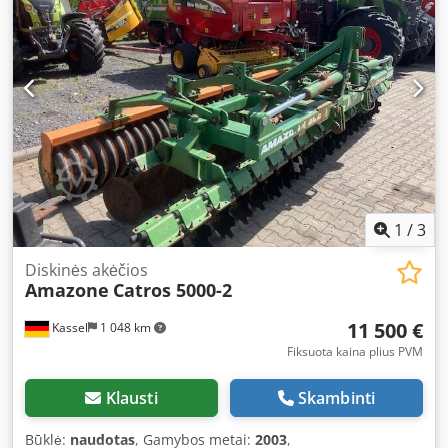
1
/
3
Diskinės akėčios
Amazone
Catros 5000-2
11 500 €
Kassel
1 048 km
Fiksuota kaina plius PVM
Klausti
Skambinti
Būklė:
naudotas
, Gamybos metai:
2003
,