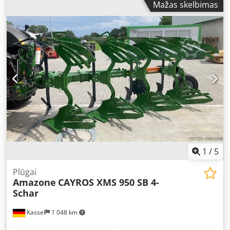
Mažas skelbimas
1
/
5
Plūgai
Amazone
CAYROS XMS 950 SB 4-
Schar
Kassel
1 048 km