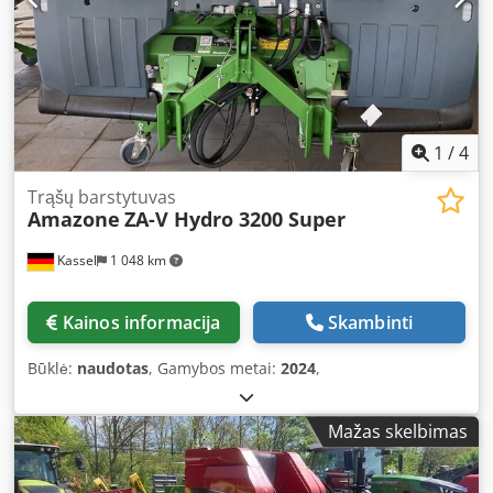
1
/
4
Trąšų barstytuvas
Amazone
ZA-V Hydro 3200 Super
Kassel
1 048 km
Kainos informacija
Skambinti
Būklė:
naudotas
, Gamybos metai:
2024
,
Mažas skelbimas