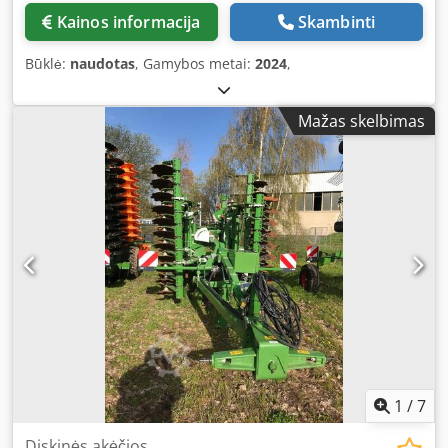
Kainos informacija
Skambinti
Būklė:
naudotas
, Gamybos metai:
2024
,
Mažas skelbimas
1
/
7
Diskinės akėčios