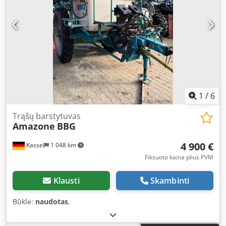
1
/
6
Trąšų barstytuvas
Amazone
BBG
4 900 €
Kassel
1 048 km
Fiksuota kaina plius PVM
Klausti
Skambinti
Būklė:
naudotas
,