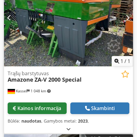
1
/
1
Trąšų barstytuvas
Amazone
ZA-V 2000 Special
Kassel
1 048 km
Kainos informacija
Skambinti
Būklė:
naudotas
, Gamybos metai:
2023
,