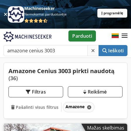
Machineseeker
Į programėlę
Nemokamai parduotuvėje
Parduoti
Ieškoti
Amazone Cenius 3003 pirkti naudotą
(36)
Filtras
Reikšmė
Amazone
Pašalinti visus filtrus
Mažas skelbimas