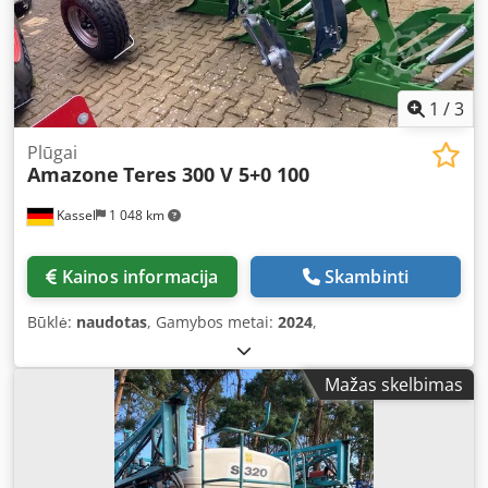
1
/
3
Plūgai
Amazone
Teres 300 V 5+0 100
Kassel
1 048 km
Kainos informacija
Skambinti
Būklė:
naudotas
, Gamybos metai:
2024
,
Mažas skelbimas