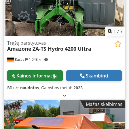
1
/
7
Trąšų barstytuvas
Amazone
ZA-TS Hydro 4200 Ultra
Kassel
1 048 km
Kainos informacija
Skambinti
Būklė:
naudotas
, Gamybos metai:
2023
,
Mažas skelbimas