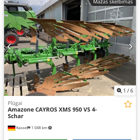
Mažas skelbimas
1
/
6
Plūgai
Amazone
CAYROS XMS 950 VS 4-
Schar
Kassel
1 048 km