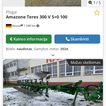
1
/
5
Plūgai
Amazone
Teres 300 V 5+0 100
Kassel
1 048 km
Kainos informacija
Skambinti
Būklė:
naudotas
, Gamybos metai:
2024
,
Mažas skelbimas