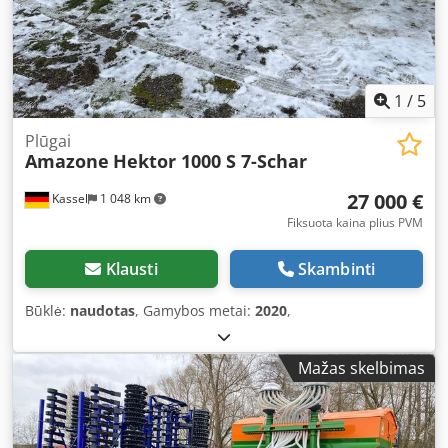
1
/
5
Plūgai
Amazone
Hektor 1000 S 7-Schar
27 000 €
Kassel
1 048 km
Fiksuota kaina plius PVM
Klausti
Skambinti
Būklė:
naudotas
, Gamybos metai:
2020
,
Mažas skelbimas