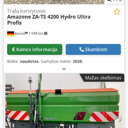
Trąšų barstytuvas
Amazone
ZA-TS 4200 Hydro Ultra
Profis
Kassel
1 048 km
Kainos informacija
Skambinti
Būklė:
naudotas
, Gamybos metai:
2020
,
Mažas skelbimas