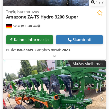
1
/
7
Trąšų barstytuvas
Amazone
ZA-TS Hydro 3200 Super
Kassel
1 048 km
Kainos informacija
Skambinti
Būklė:
naudotas
, Gamybos metai:
2023
,
Mažas skelbimas