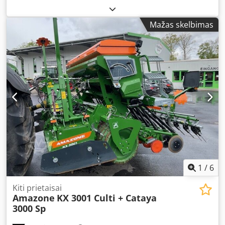
Mažas skelbimas
1
/
6
Kiti prietaisai
Amazone
KX 3001 Culti + Cataya
3000 Sp