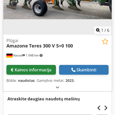
1
/
6
Plūgai
Amazone
Teres 300 V 5+0 100
Kassel
1 048 km
Kainos informacija
Skambinti
Būklė:
naudotas
, Gamybos metai:
2023
,
Atraskite daugiau naudotų mašinų