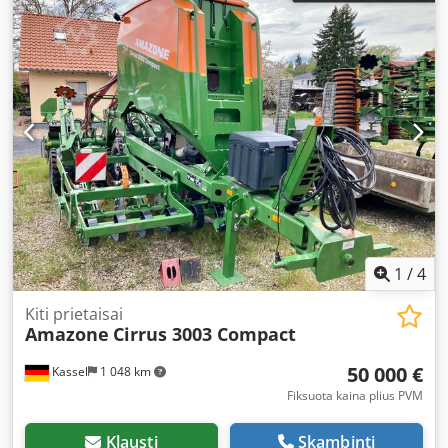
1
/
4
Kiti prietaisai
Amazone
Cirrus 3003 Compact
50 000 €
Kassel
1 048 km
Fiksuota kaina plius PVM
Klausti
Skambinti