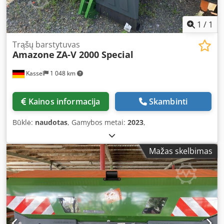
1
/
1
Trąšų barstytuvas
Amazone
ZA-V 2000 Special
Kassel
1 048 km
Kainos informacija
Skambinti
Būklė:
naudotas
, Gamybos metai:
2023
,
Mažas skelbimas