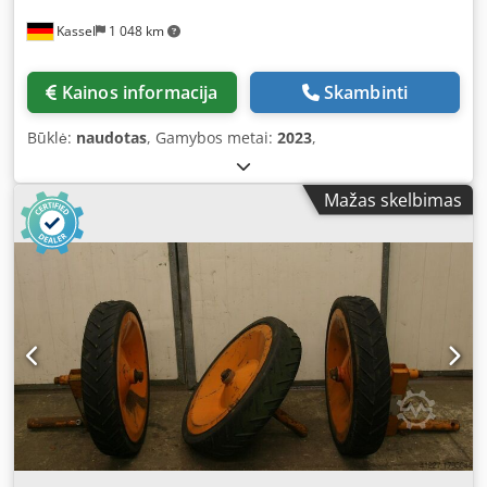
Kassel
1 048 km
Kainos informacija
Skambinti
Būklė:
naudotas
, Gamybos metai:
2023
,
Mažas skelbimas