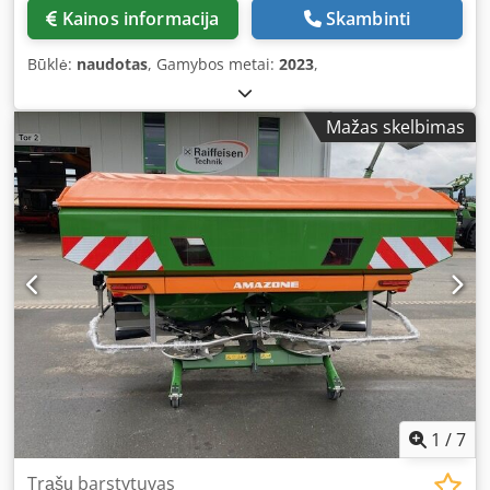
Kainos informacija
Skambinti
Būklė:
naudotas
, Gamybos metai:
2023
,
Mažas skelbimas
1
/
7
Trąšų barstytuvas