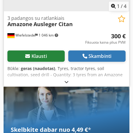
1
/
4
3 padangos su ratlankiais
Amazone
Ausleger Citan
300 €
Wiefelstede
1 046 km
Fiksuota kaina plius PVM
Klausti
Skambinti
Būklė:
geras (naudotas)
, Tyres, tractor tyres, soil
cultivation, seed drill - Quantity: 3 tyres from an Amazone
seed drill - Tyre size: - Hub: Ø 40 mm Csdpfx Alsb A E
Ufegsha - Dimensions: Ø 750 mm - Total price: for 3 tyres -
Weight: 51 kg each
Skelbkite dabar nuo 4,49 €
*