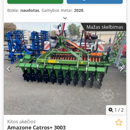
Būklė:
naudotas
, Gamybos metai:
2020
,
Mažas skelbimas
1
/
2
Kitos akėčios
Amazone
Catros+ 3003