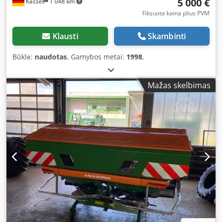
5 000 €
Kassel
1 048 km
Fiksuota kaina plius PVM
Klausti
Skambinti
Būklė:
naudotas
, Gamybos metai:
1998
,
Mažas skelbimas