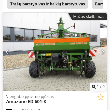
s
Trąšų barstytuvas ir kalkių barstytuvas
Barstyt
Mažas skelbimas
1
/
9
Viengubo pjovimo pjūklas
Amazone
ED 601-K