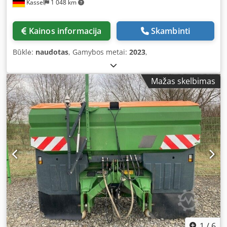
Kassel
1 048 km
Kainos informacija
Skambinti
Būklė:
naudotas
, Gamybos metai:
2023
,
Mažas skelbimas
1
/
6