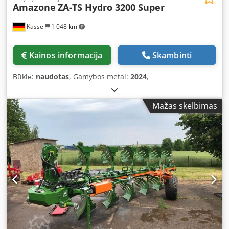
Amazone
ZA-TS Hydro 3200 Super
Kassel
1 048 km
Kainos informacija
Skambinti
Būklė:
naudotas
, Gamybos metai:
2024
,
Mažas skelbimas