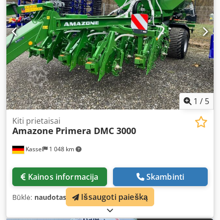
1
/
5
Kiti prietaisai
Amazone
Primera DMC 3000
Kassel
1 048 km
Kainos informacija
Skambinti
Išsaugoti paiešką
Būklė:
naudotas
, Gamybos metai:
2024
,