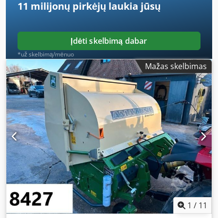
11 milijonų pirkėjų
laukia jūsų
Įdėti skelbimą dabar
*už skelbimą/mėnuo
Mažas skelbimas
1
/
11