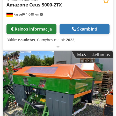
Amazone
Ceus 5000-2TX
Kassel
1 048 km
Kainos informacija
Skambinti
Būklė:
naudotas
, Gamybos metai:
2022
,
Mažas skelbimas