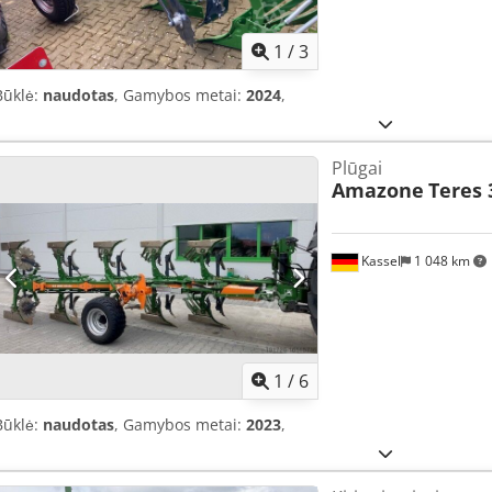
1
/
3
Būklė:
naudotas
, Gamybos metai:
2024
,
Plūgai
Amazone
Teres 
Kassel
1 048 km
1
/
6
Būklė:
naudotas
, Gamybos metai:
2023
,