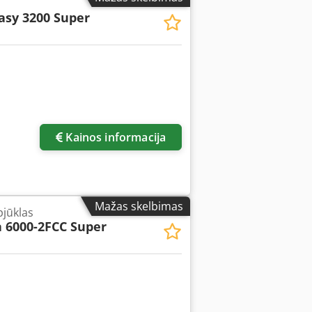
asy 3200 Super
Paprašyti daugiau
nuotraukų
Kainos informacija
Mažas skelbimas
jūklas
 6000-2FCC Super