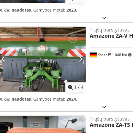
Būklė:
naudotas
, Gamybos metai:
2023
,
Trąšų barstytuvas
Amazone
ZA-V H
Kassel
1 048 km
1
/
4
Būklė:
naudotas
, Gamybos metai:
2024
,
Trąšų barstytuvas
Amazone
ZA-TS 