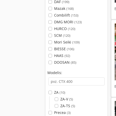
DAF
(199)
Mazak
(168)
Combilift
(153)
DMG MORI
(123)
HURCO
(120)
SCM
(120)
Mori Seiki
(109)
BIESSE
(106)
HAAS
(92)
DOOSAN
(85)
Modelis:
ZA
(10)
ZA-V
(5)
ZA-TS
(5)
Precea
(3)