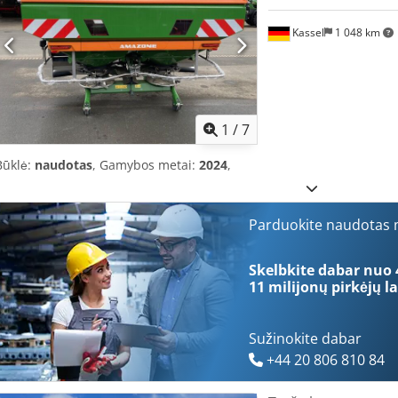
Kassel
1 048 km
1
/
7
Būklė:
naudotas
, Gamybos metai:
2024
,
Parduokite naudotas m
Skelbkite dabar nuo 
11 milijonų pirkėjų
la
Sužinokite dabar
+44 20 806 810 84