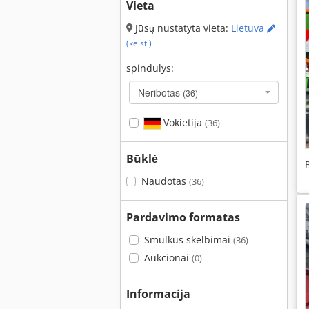
Vieta
Jūsų nustatyta vieta:
Lietuva
(keisti)
spindulys:
Neribotas
(36)
Vokietija
(36)
Būklė
Naudotas
(36)
Pardavimo formatas
Smulkūs skelbimai
(36)
Aukcionai
(0)
Informacija