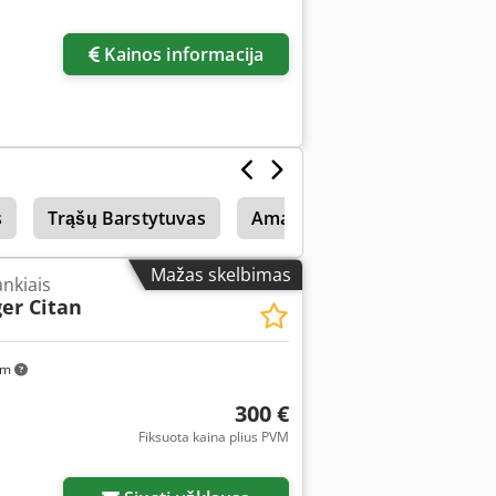
Paprašyti daugiau
nuotraukų
Kainos informacija
s
Trąšų Barstytuvas
Amazone Uf 1501
Amaz
Mažas skelbimas
nkiais
er Citan
km
300 €
Fiksuota kaina plius PVM