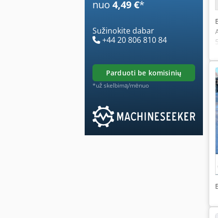
nuo
4,49 €
*
Sužinokite dabar
+44 20 806 810 84
parduoti be komisinių
*už skelbimą/mėnuo