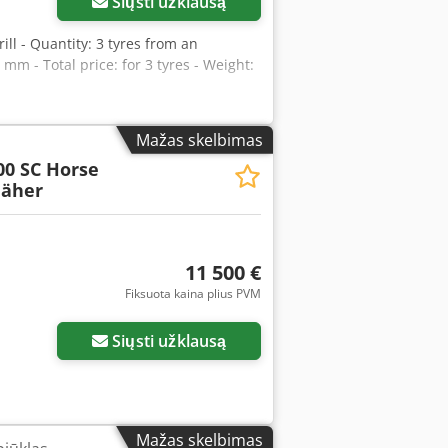
Siųsti užklausą
drill - Quantity: 3 tyres from an
mm - Total price: for 3 tyres - Weight:
Mažas skelbimas
00 SC Horse
äher
11 500 €
Fiksuota kaina plius PVM
Siųsti užklausą
Mažas skelbimas