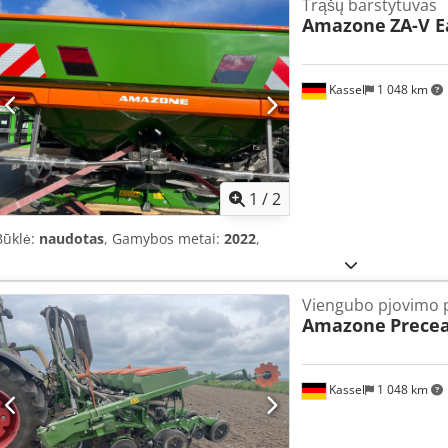
Trąšų barstytuvas
Amazone
ZA-V E
Kassel
1 048 km
1
/
2
Būklė:
naudotas
, Gamybos metai:
2022
,
Viengubo pjovimo p
Amazone
Precea
Kassel
1 048 km