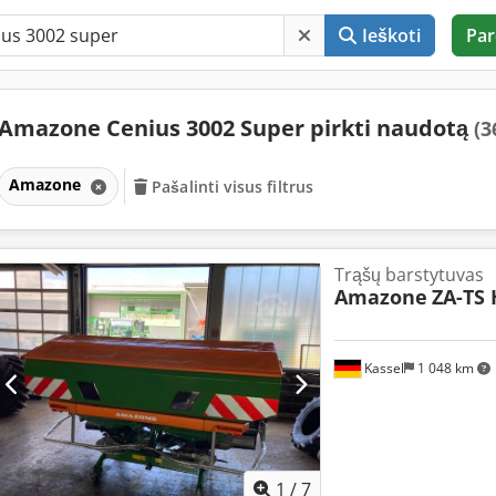
Ieškoti
Par
Amazone Cenius 3002 Super pirkti naudotą
(3
Amazone
Pašalinti visus filtrus
Trąšų barstytuvas
Amazone
ZA-TS 
Kassel
1 048 km
1
/
7