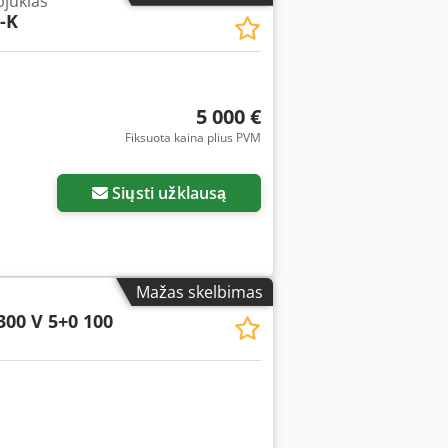
jūklas
-K
5 000 €
Fiksuota kaina plius PVM
Siųsti užklausą
Mažas skelbimas
300 V 5+0 100