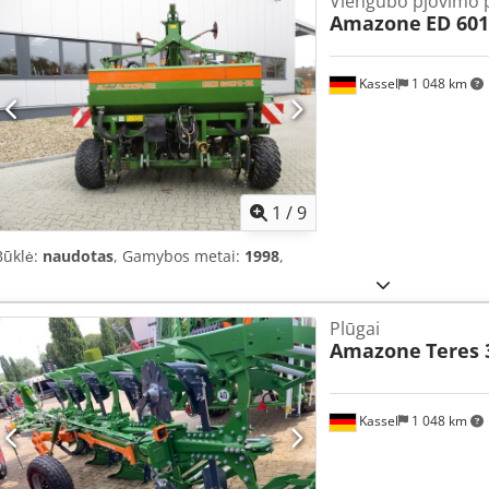
Viengubo pjovimo p
Amazone
ED 601
Kassel
1 048 km
1
/
9
Būklė:
naudotas
, Gamybos metai:
1998
,
Plūgai
Amazone
Teres 
Kassel
1 048 km