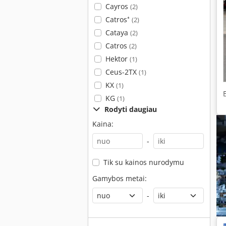
Cayros
(2)
Catros⁺
(2)
Cataya
(2)
Catros
(2)
Hektor
(1)
Ceus-2TX
(1)
KX
(1)
KG
(1)
Rodyti daugiau
Kaina:
-
Tik su kainos nurodymu
Gamybos metai:
-