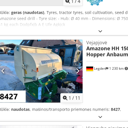
1
/
4
Būklė:
geras (naudotas)
, Tyres, tractor tyres, soil cultivation, seed 
Amazone seed drill - Tyre size: - Hub: Ø 40 mm - Dimensions: Ø 750 
51 kg each Dodpfxjb A E Ufe Agkjck
Vejapjovė
Amazone
HH 15
Hopper Anbaum
Legden
1 230 km
1
/
11
Būklė:
naudotas
, mašinos/transporto priemonės numeris:
8427
,