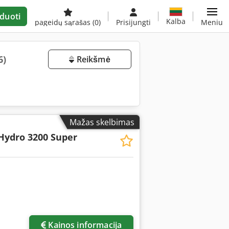
duoti
Kalba
pageidų sąrašas
(0)
Prisijungti
Meniu
6)
Reikšmė
Mažas skelbimas
Hydro 3200 Super
Kainos informacija