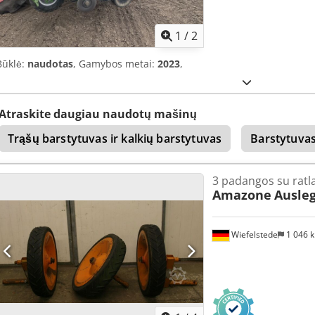
1
/
2
Būklė:
naudotas
, Gamybos metai:
2023
,
Atraskite daugiau naudotų mašinų
Trąšų barstytuvas ir kalkių barstytuvas
Barstytuva
3 padangos su ratla
Amazone
Ausleg
Wiefelstede
1 046 