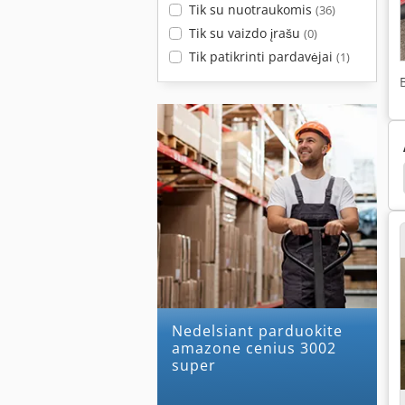
Tik su nuotraukomis
(36)
Tik su vaizdo įrašu
(0)
Tik patikrinti pardavėjai
(1)
ugai
Plūgas
Plūgas Kartus
Sniego Plūgas
Nedelsiant parduokite
amazone cenius 3002
super