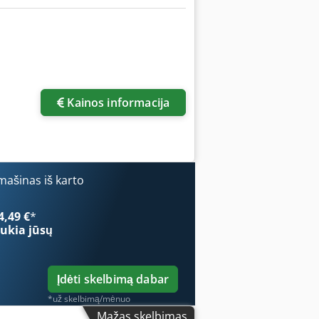
Kainos informacija
ašinas iš karto
4,49 €
*
ukia jūsų
Įdėti skelbimą dabar
*už skelbimą/mėnuo
Mažas skelbimas