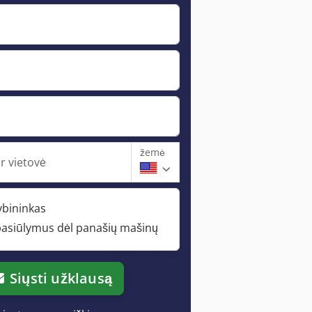
žemė
r vietovė
ybininkas
pasiūlymus dėl panašių mašinų
Siųsti užklausą