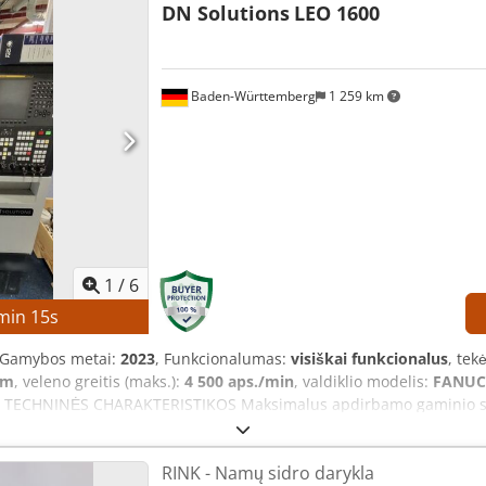
DN Solutions
LEO 1600
Baden-Württemberg
1 259 km
1
/
6
min
14
s
 Gamybos metai:
2023
, Funkcionalumas:
visiškai funkcionalus
, tek
mm
, veleno greitis (maks.):
4 500 aps./min
, valdiklio modelis:
FANUC
arpį. TECHNINĖS CHARAKTERISTIKOS Maksimalus apdirbamo gaminio
Velenos angos skersmuo: apie 52 mm Pagrindinio veleno maksimalus
S CHARAKTERISTIKOS Valdymo sistema: FANUC CNC Mašinos svoris: ap
RINK - Namų sidro darykla
landos: apie 4 300 val. Įtampa: kintamoji srovė 380 V (su transform