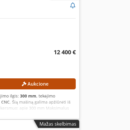
12 400 €
Aukcione
ėjimo ilgis:
300 mm
, tekėjimo
 CNC
, Šią mašiną galima apžiūrėti iš
 skersmuo: apie 300 mm Maksimalus
 sukimosi greitis: 4 500 aps./min.
ie 2 200 kg Eksploatavimo valandos:
Mažas skelbimas
atoriumi arba be jo) Nominali galia: