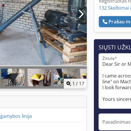
Registruotas 
132 Skelbimai 
Prašau ma
SIŲSTI UŽK
Žinutė*
1
/
17
 gamybos linija
Pavadinimas