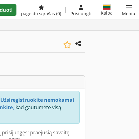
duoti
Kalba
pageidų sąrašas
(0)
Prisijungti
Meniu
:
Užsiregistruokite nemokamai
nkite,
kad gautumėte visą
 prisijungęs: praėjusią savaitę