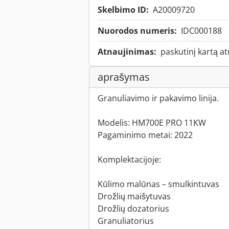
Skelbimo ID:
A20009720
Nuorodos numeris:
IDC000188
Atnaujinimas:
paskutinį kartą a
aprašymas
Granuliavimo ir pakavimo linija.
Modelis: HM700E PRO 11KW
Pagaminimo metai: 2022
Komplektacijoje:
Kūlimo malūnas – smulkintuvas
Drožlių maišytuvas
Drožlių dozatorius
Granuliatorius