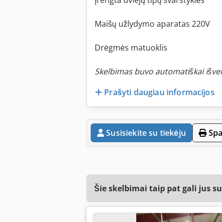
Įrengta dviejų tipų svarstyklės
Maišų užlydymo aparatas 220V
Drėgmės matuoklis
Skelbimas buvo automatiškai išver
Prašyti daugiau informacijos
Susisiekite su tiekėju
Spa
Šie skelbimai taip pat gali jus s