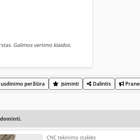
stas. Galimos vertimo klaidos.
usdinimo peržiūra
įsiminti
Dalintis
Praneš
udominti.
CNC tekinimo staklės