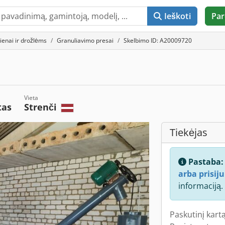
Ieškoti
Par
ienai ir drožlėms
Granuliavimo presai
Skelbimo ID: A20009720
Vieta
tas
Strenči
Tiekėjas
Pastaba
arba prisiju
informaciją.
Paskutinį kartą