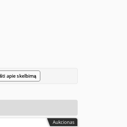
ti apie skelbimą
Aukcionas