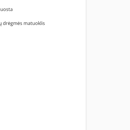
juosta
ių drėgmės matuoklis