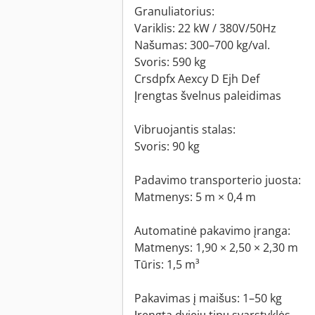
Granuliatorius:
Variklis: 22 kW / 380V/50Hz
Našumas: 300–700 kg/val.
Svoris: 590 kg
Crsdpfx Aexcy D Ejh Def
Įrengtas švelnus paleidimas
Vibruojantis stalas:
Svoris: 90 kg
Padavimo transporterio juosta:
Matmenys: 5 m × 0,4 m
Automatinė pakavimo įranga:
Matmenys: 1,90 × 2,50 × 2,30 m
Tūris: 1,5 m³
Pakavimas į maišus: 1–50 kg