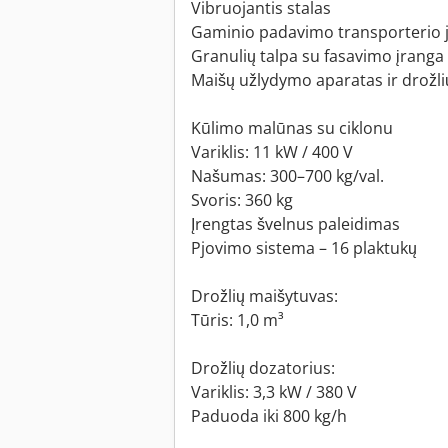
Vibruojantis stalas
Gaminio padavimo transporterio 
Granulių talpa su fasavimo įranga
Maišų užlydymo aparatas ir drožl
Kūlimo malūnas su ciklonu
Variklis: 11 kW / 400 V
Našumas: 300–700 kg/val.
Svoris: 360 kg
Įrengtas švelnus paleidimas
Pjovimo sistema – 16 plaktukų
Drožlių maišytuvas:
Tūris: 1,0 m³
Drožlių dozatorius:
Variklis: 3,3 kW / 380 V
Paduoda iki 800 kg/h