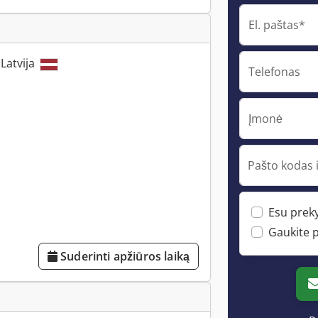
El. paštas*
 Latvija
Telefonas
Įmonė
Pašto kodas i
Esu prek
Gaukite 
Suderinti apžiūros laiką