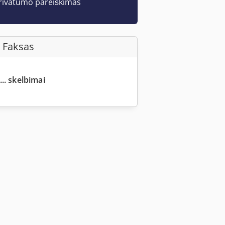
rivatumo pareiškimas
 Faksas
... skelbimai