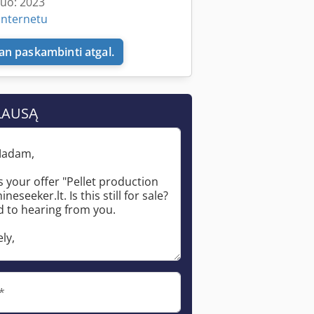
nuo: 2023
internetu
n paskambinti atgal.
LAUSĄ
*