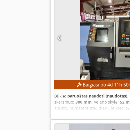
Baigiasi po
4
d
11
h
50
Būklė:
paruoštas naudoti (naudotas)
,
skersmuo:
300 mm
, veleno skylė:
52 
anksto, numatant trijų dienų laikot
apdirbamo gaminio ilgis: apie 300 mm 
Įrankių laikiklis: 12 padėčių MAŠINO
apie 6 458 val. Veleno eksploatavimo va