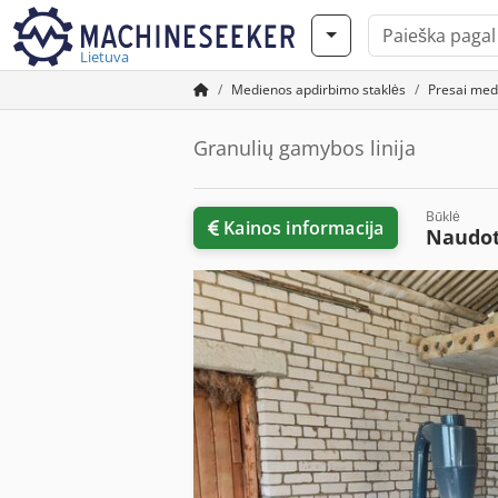
Lietuva
Medienos apdirbimo staklės
Presai med
Granulių gamybos linija
Būklė
Kainos informacija
Naudo