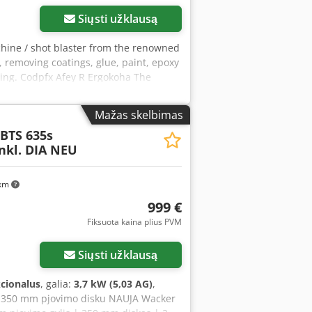
Siųsti užklausą
achine / shot blaster from the renowned
 removing coatings, glue, paint, epoxy
ssing. Codpfx Afey R Ergokoha The
 construction, equipped with a powerful
lications. Technical Data: •
Mažas skelbimas
ncrete scarifier / milling machine •
BTS 635s
BB Motors • Motor speed: 2800 rpm •
inkl. DIA NEU
e number: 4122 000007 Applications: •
n • Removal of glue and resins •
 machine shows normal signs of use
 km
999 €
Fiksuota kaina plius PVM
Siųsti užklausą
kcionalus
, galia:
3,7 kW (5,03 AG)
,
u 350 mm pjovimo disku NAUJA Wacker