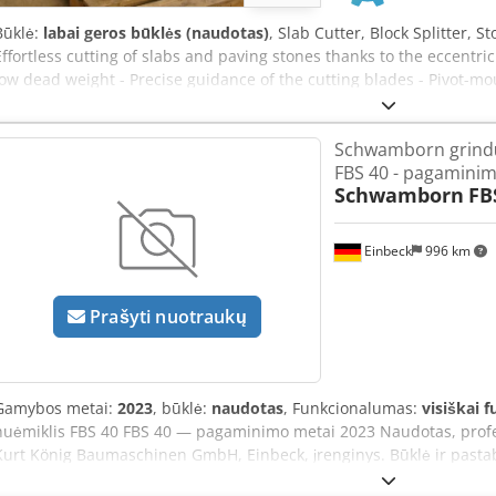
Būklė:
labai geros būklės (naudotas)
, Slab Cutter, Block Splitter, 
Effortless cutting of slabs and paving stones thanks to the eccentri
low dead weight - Precise guidance of the cutting blades - Pivot-m
materials with a conical cross-section (such as kerbstones) - Work
Chjdpeb A I Sfsfx Afksa
Schwamborn grind
FBS 40 - pagaminim
Schwamborn
FB
Einbeck
996 km
Prašyti nuotraukų
Gamybos metai:
2023
, būklė:
naudotas
, Funkcionalumas:
visiškai 
nuėmiklis FBS 40 FBS 40 — pagaminimo metai 2023 Naudotas, profe
Kurt König Baumaschinen GmbH, Einbeck, įrenginys. Būklė ir pasta
reguliariai prižiūrimas - Funkcija: Pilnai veikiantis - Produktų nuot