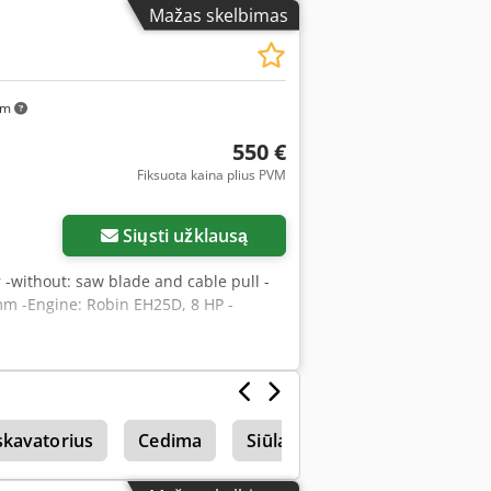
Mažas skelbimas
km
550 €
Fiksuota kaina plius PVM
Siųsti užklausą
er -without: saw blade and cable pull -
m -Engine: Robin EH25D, 8 HP -
skavatorius
Cedima
Siūlai
Siūlai-Palietus Va