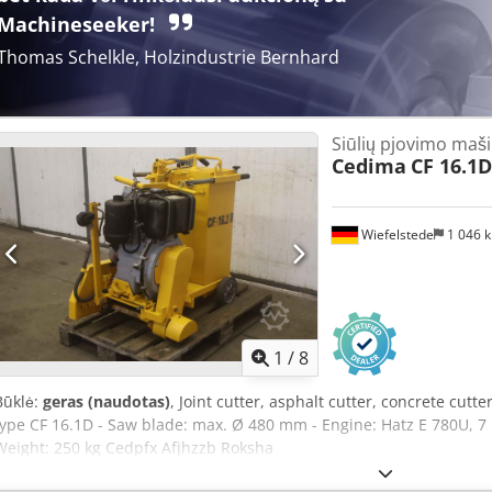
skambutį.
Machineseeker!
Thomas Schelkle, Holzindustrie Bernhard
Siūlių pjovimo maši
Cedima
CF 16.1
Wiefelstede
1 046 
1
/
8
Būklė:
geras (naudotas)
, Joint cutter, asphalt cutter, concrete cutt
type CF 16.1D - Saw blade: max. Ø 480 mm - Engine: Hatz E 780U, 
Weight: 250 kg Cedpfx Afjhzzb Roksha