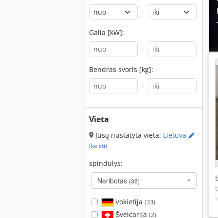
-
Galia [kW]:
-
Bendras svoris [kg]:
-
Vieta
Jūsų nustatyta vieta:
Lietuva
(keisti)
spindulys:
Neribotas
(38)
Vokietija
(33)
Šveicarija
(2)