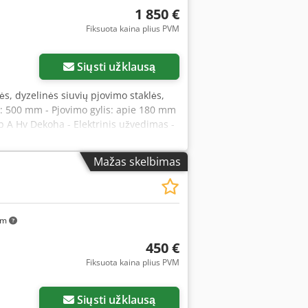
1 850 €
Fiksuota kaina plius PVM
Siųsti užklausą
lės, dyzelinės siuvių pjovimo staklės,
uo: 500 mm - Pjovimo gylis: apie 180 mm
ob A Hv Dekoha - Elektrinis užvedimas -
Mažas skelbimas
km
450 €
Fiksuota kaina plius PVM
Siųsti užklausą