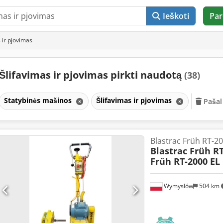
Ieškoti
Par
 ir pjovimas
Šlifavimas ir pjovimas pirkti naudotą
(38)
Statybinės mašinos
Šlifavimas ir pjovimas
Pašali
Blastrac Früh RT-2
Blastrac Früh RT
Früh RT-2000 EL
Wymysłów
504 km