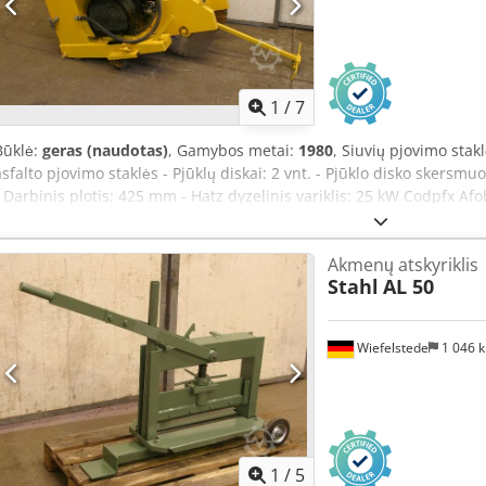
1
/
7
Būklė:
geras (naudotas)
, Gamybos metai:
1980
, Siuvių pjovimo stak
asfalto pjovimo staklės - Pjūklų diskai: 2 vnt. - Pjūklo disko skersm
- Darbinis plotis: 425 mm - Hatz dyzelinis variklis: 25 kW Codpfx Af
Be laipsnių reguliuojamas pavara į priekį
Akmenų atskyriklis
Stahl
AL 50
Wiefelstede
1 046 
1
/
5