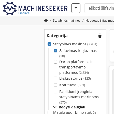
Lietuva
Statybinės mašinos
Naudotas šlifavimas
Kategorija
Statybinės mašinos
(7 901)
Šlifavimas ir pjovimas
(38)
Darbo platformos ir
transportavimo
platformos
(2 334)
Ekskavatorius
(825)
Krautuvas
(603)
Papildomi įrenginiai
statybinėms mašinoms
(575)
Rodyti daugiau
Metalo apdirbimo staklės ir