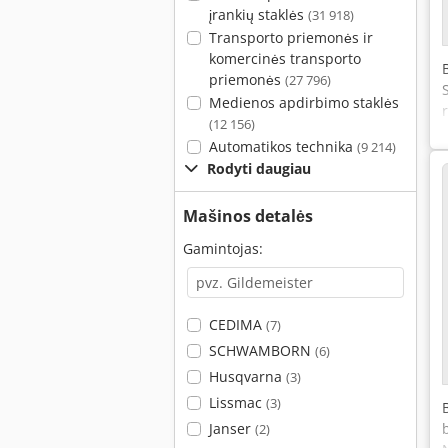
įrankių staklės
(31 918)
Transporto priemonės ir
komercinės transporto
priemonės
(27 796)
Medienos apdirbimo staklės
(12 156)
Automatikos technika
(9 214)
Rodyti daugiau
Mašinos detalės
Gamintojas:
CEDIMA
(7)
SCHWAMBORN
(6)
Husqvarna
(3)
Lissmac
(3)
Janser
(2)