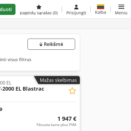
duoti
Kalba
pageidų sąrašas
(0)
Prisijungti
Meniu
Reikšmė
nti visus filtrus
Mažas skelbimas
000 EL
-2000 EL
Blastrac
1 947 €
Fiksuota kaina plius PVM