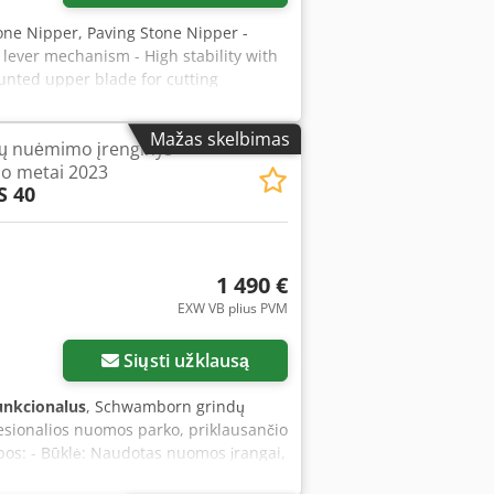
Stone Nipper, Paving Stone Nipper -
c lever mechanism - High stability with
ounted upper blade for cutting
ing length: 500 mm - Own weight: 100 kg
Mažas skelbimas
ų nuėmimo įrenginys
o metai 2023
S 40
1 490 €
EXW VB plius PVM
Siųsti užklausą
funkcionalus
, Schwamborn grindų
sionalios nuomos parko, priklausančio
bos: - Būklė: Naudotas nuomos įrangai,
raukos bus pateiktos vėliau — dėl