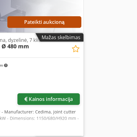
Pateikti aukcioną
Mažas skelbimas
na, dyzelinė, 7 kW
D Ø 480 mm
km
Kainos informacija
er - Manufacturer: Cedima, joint cutter
7 kW - Dimensions: 1150/680/H920 mm -