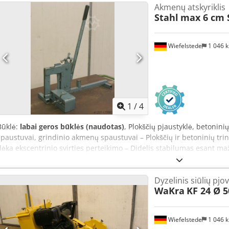
Akmenų atskyriklis
Stahl
max 6 cm 
Wiefelstede
1 046 
1
/
4
Būklė:
labai geros būklės (naudotas)
, Plokščių pjaustyklė, betonini
spaustuvai, grindinio akmenų spaustuvai – Plokščių ir betoninių tr
dėka ekscentrinio svirties perteikimo – Didelis stabilumas esant m
peilių vedimas – Viršutinis peilis su švytuoklės pakaba, skirtas kūg
(borteliai) – Maks. iki 6 cm akmenims – Svoris: 10 kg Codpsb A Rz A
Dyzelinis siūlių pjov
WaKra
KF 24 Ø 
Wiefelstede
1 046 