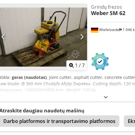
Grindų frezos
Weber
SM 62
Wiefelstede
1 046 
1
/
7
Būklė:
geras (naudotas)
, Joint cutter, asphalt cutter, concrete cutt
Saw blade: Ø 360 mm Chsdpfx Afjdp Dvpekea -Cutting depth: 120 m
Dimensions: 1200/500/H950 mm -Weight: 100 kg
Atraskite daugiau naudotų mašinų
Darbo platformos ir transportavimo platformos
Ek