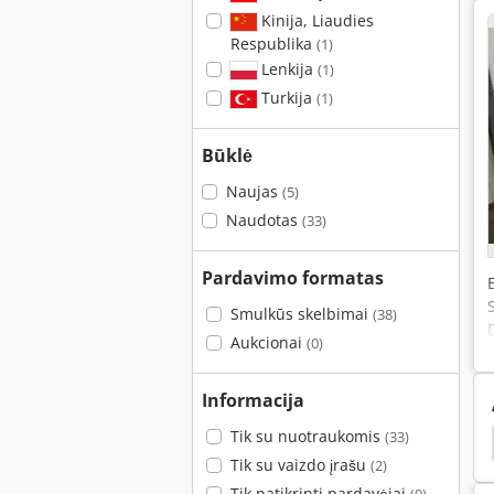
Kinija, Liaudies
Respublika
(1)
Lenkija
(1)
Turkija
(1)
Būklė
Naujas
(5)
Naudotas
(33)
Pardavimo formatas
Smulkūs skelbimai
(38)
Aukcionai
(0)
Informacija
Tik su nuotraukomis
(33)
utomower 320
Husqvarna 371 Xp
Cedima Cts
Tik su vaizdo įrašu
(2)
Tik patikrinti pardavėjai