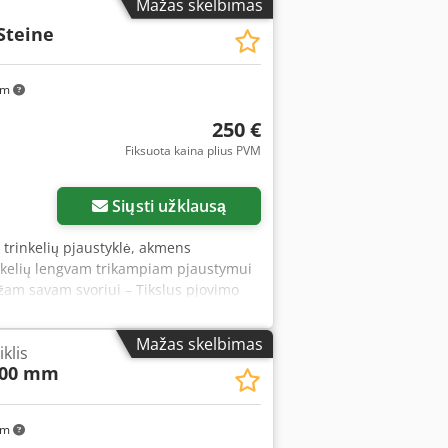
Mažas skelbimas
Steine
km
250 €
Fiksuota kaina plius PVM
Siųsti užklausą
ų trinkelių pjaustyklė, akmens
inkelių lengvam trikampiam pjaustymui
ažam savam svoriui – Tikslus pjovimo
inio skerspjūvio medžiagoms pjauti
ofx Afkoha
Mažas skelbimas
iklis
500 mm
km