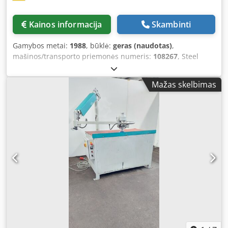
Kainos informacija
Skambinti
Gamybos metai:
1988
, būklė:
geras (naudotas)
,
mašinos/transporto priemonės numeris:
108267
, Steel
Grinding Machine Offer Number: 20064 Manufacturer:
REMA Type: DS 12 ST Machine No.: 108267 Year of
Mažas skelbimas
Manufacture: 1988 Technical Data: - Grinding wheel
diameter approx. 125 mm - 2 wheel speeds: 1450 / 2200
rpm - Right and left rotation - Tiltable, fixed work support
table ATF: 340 x 150 mm - Support table tiltable from -5° to
+15° - Lighting Dksdpfefhy Shox Acmsr - Drive: 400 V / 0.65
/ 0.9 kW - Working height: 1000 mm - Space requirement
approx.: W 850 x H 1150 x D 550 mm - Weight approx.: 120
kg