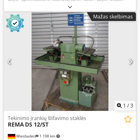
DO25 Dodeg Tvn Sepfx Acmjkr Power: 0.55 kW 0.75 HP 2800
rpm
Mažas skelbimas
1
/
3
Tekinimo įrankių šlifavimo staklės
REMA
DS 12/ST
Wiesbaden
1 198 km