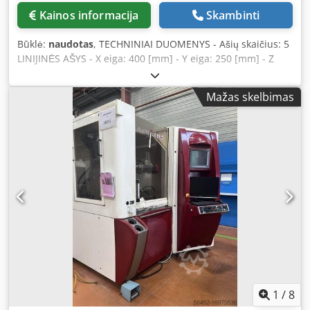
Kainos informacija
Skambinti
Būklė:
naudotas
, TECHNINIAI DUOMENYS - Ašių skaičius: 5
LINIJINĖS AŠYS - X eiga: 400 [mm] - Y eiga: 250 [mm] - Z
eiga: 250 [mm] - Greitaeigos eiga: 24 [m/min] - Skiriamoji
geba: 0,0001 [laipsnis] ŠLIFAVIMO DISKO LAIKIKLIO
Mažas skelbimas
VERTIKALUSIS VERPETAS - C ašis: 225 [laipsnių] Dsdpfx
Acowwa Ddomekr - Kampinė skiriamoji geba: 0,0002
[laipsnis] - Verpetos apsukos: 12 000 [aps./min] - Įrankio
tipas: HSK-50E - Verpetos pavara: 15 [kW] DETALIŲ
LAIKIKLIO VERPETAS - Sukimosi dažnio diapazonas
(sukamoji ašis): [aps./min] - Sukimosi dažnio diapazonas
(universali sukomoji ašis): [aps./min] - Kampinė skiriamoji
geba: 0,0001 [laipsnis] ELEKTROS TIEKIMAS - Maitinimo
įtampa: 400 [V] SVORIS IR MATMENYS - Užimama vieta: 2
050 x 2 100 [mm] - Mašinos aukštis: 1 960 [mm] - Mašinos
svoris: 2 800 [kg] PRIEDAI - Valdymo sistema: SIEMENS
SINUMERIK 840D - Aušinimo skysčio talpa su siurbliu * su
aušinimo skysčio aušinimu - Alyvos rūko ištraukimas:
ABSOLENT ODR 2000
1
/
8