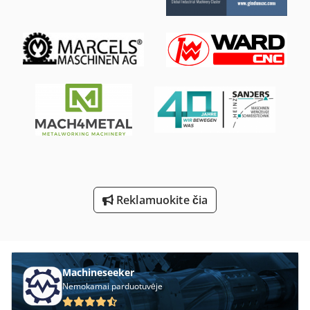
Ro Šlifavimo Staklės
Sdah Plokštuma Ir Žiedai
Smėlis Sprogimo Spintelė 990
Stalo Pjūklas Su Stumdomas Stalas
Susisiekite Su Plovimo Bandschleifer
Tekinimo Su Skaitmeniniu Ekranu
Šlifavimo Blokas Su Gavyba
Reklamuokite čia
Šlifavimo Rato Skersmuo
Švabijos Staklių Gmbh
Machineseeker
Nemokamai parduotuvėje