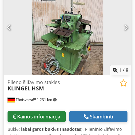
1
/
8
Plieno šlifavimo staklės
KLINGEL
HSM
Tönisvorst
1 231 km
Kainos informacija
Skambinti
Būklė:
labai geros būklės (naudotas)
, Plieninio šlifavimo