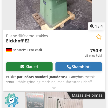
1
/
4
Plieno šlifavimo staklės
Eickhoff
E2
750 €
Iserlohn
1 160 km
VB plius PVM
Klausti
Skambinti
Būklė:
paruoštas naudoti (naudotas)
, Gamybos metai:
1980
, Stähle grinding machine, manufacturer Eichoff,
model E2. Ready for operation. Djdpsiuh Rhjfx Acmjkr
Mažas skelbimas