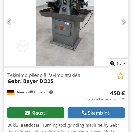
1
/
7
Tekinimo plieno šlifavimo staklės
Gebr. Bayer
DO25
450 €
Hövelhof
1 069 km
Fiksuota kaina plius PVM
Klausti
Skambinti
Būklė:
naudotas
, Turning tool grinding machine by Gebr.
Bayer Specifications: Manufacturer: Gebr. Bayer Model: