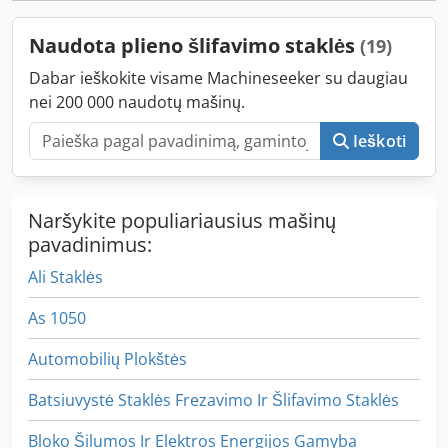
height: 1000 mm - Required space approx. W 850 x H 1150
x D 550 mm - Weight approx. 120 kg
Naudota plieno šlifavimo staklės
(19)
Dabar ieškokite visame Machineseeker su daugiau
nei 200 000 naudotų mašinų.
Ieškoti
Naršykite populiariausius mašinų
pavadinimus:
Ali Staklės
As 1050
Automobilių Plokštės
Batsiuvystė Staklės Frezavimo Ir Šlifavimo Staklės
Bloko Šilumos Ir Elektros Energijos Gamyba