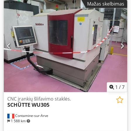
Mažas skelbimas
ŠLIFAVIMO DISKO LAIKIKLIS – VERPTUVĖS ATRAMA - C ašis:
225 [laipsnių] - Kampinė skyra: 0,0002 [laipsnių] -
Verptuvės sukimosi dažnis: 12 000 [aps./min.] - Įrankio
tipas: HSK-50E - Verptuvės pavaros galia: 15 [kW] KOSČIŲ
LAIKIKLIS – VERPTUVĖS ATRAMA - Sukimosi greičio
diapazonas (sukimosi ašis): [aps./min.] - Sukimosi greičio
diapazonas (universali sukimosi ašis): [aps./min.] -
Kampinė skyra: 0,0001 [laipsnių] ELEKTROS TIEKIMAS -
Maitinimo įtampa: 400 [V] SVORIS IR IŠMATAVIMAI -
Užimamas plotas: 1980 x 1750 [mm] - Mašinos aukštis:
1960 [mm] Dedpfjwwa Dksx Acmjkr - Mašinos svoris: 2800
[kg] PRIEDAI - Valdymas: SIEMENS SINUMERIK 840D -
Automatinė pakrovimo ir iškrovimo sistema su 50 pozicijų
1
/
7
CNC įrankių šlifavimo staklės.
SCHÜTTE
WU305
Contamine-sur-Arve
1 588 km