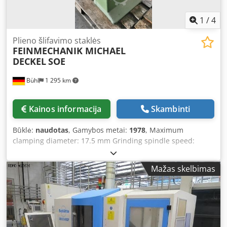
1
/
4
Plieno šlifavimo staklės
FEINMECHANIK MICHAEL
DECKEL
SOE
Bühl
1 295 km
Kainos informacija
Skambinti
Būklė:
naudotas
, Gamybos metai:
1978
, Maximum
clamping diameter: 17.5 mm Grinding spindle speed:
4,500 rpm Maximum clearance angle: 45° Total power
requirement: 0.55 kW Dkjdpfxotqqpyo Acmjr Machine
Mažas skelbimas
weight approx. 120 kg Machine dimensions (L x W x H):
0.54 x 0.47 x 1.31 m = Engraving cutter grinding machine