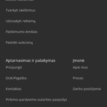
Tvarkyti skelbimus
Užsisakyti reklamą
Patikimumo ženklas
Pateikti aukcioną
Aptarnavimas ir palaikymas
įmonė
Prisijungti
Apie mus
DUK/Pagalba
Presas
Kontaktas
Darbo pasiūlymai
Pirkimo–pardavimo sutarties pavyzdys