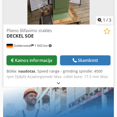
good condition.
1
/
3
Plieno šlifavimo staklės
DECKEL
SOE
Goldenstedt
1 043 km
Kainos informacija
Skambinti
Būklė:
naudotas
, Speed range - grinding spindle: 4500
rpm Djdpfx Acjwlvrgomekr Max. collet bore: 17.5 mm Max.
radius to be ground: 10 mm Max. lateral displacement of
cutter holder: 10 mm Max. longitudinal displacement of
cutter holder: 40 mm Max. adjustable relief grinding angle:
45 degrees Machine weight: approx. 125 kg Operating
manual available Includes collet set, grinding wheel flange
wrench and the following special accessories: - White
corundum cup grinding wheel - 3 diamond grinding