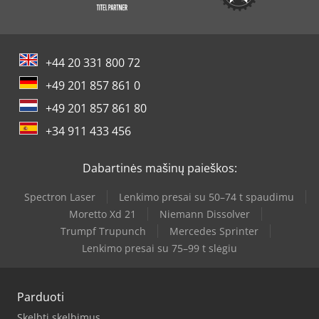
+44 20 331 800 72
+49 201 857 861 0
+49 201 857 861 80
+34 911 433 456
Dabartinės mašinų paieškos:
Spectron Laser
Lenkimo presai su 50–74 t spaudimu
Moretto Xd 21
Niemann Dissolver
Trumpf Trupunch
Mercedes Sprinter
Lenkimo presai su 75–99 t slėgiu
Parduoti
Skelbti skelbimus