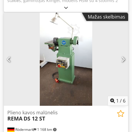
staklės, gamintojas Klingel, modelis HSM su 4 stotimis 2
šlifavimo diskai, skersmuo 200 mm 1 lyginimo diskas,
skersmuo 100 mm 1 lyginimo diskas, skersmuo 150 mm
Mažas skelbimas
Dkjdpfx Acew Stmyemor su aušinimo skysčio įranga 380
voltų Užimama vieta: Ilgis 1200 mm Plotis 1200 mm Aukštis
1500 mm su padėklu Svoris 530 kg su padėklu
1
/
6
Plieno kavos malūnėlis
REMA
DS 12 ST
Rödermark
1 168 km