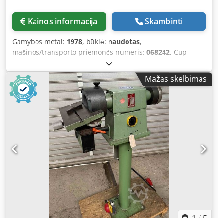
Kainos informacija
Skambinti
Gamybos metai:
1978
, būklė:
naudotas
,
mašinos/transporto priemonės numeris:
068242
, Cup
wheel diameter: 175 x 60 x 51 mm or 125 x 40 x 51 mm 2
grinding wheel speeds: 1450/2900 rpm Dksdpfx Aobx
Mažas skelbimas
Eliecmjr Table size: AT-F 205 x 345 mm Required space:
1070 x 650 x 1180 mm Drive motor: 500 V (with 380 V: 1/3
power loss), accordingly 0.6 kW
1
/
5