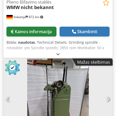
Plieno šlifavimo staklės
WMW
nicht bekannt
Vokietija
872 km
Kainos informacija
Skambinti
Būklė:
naudotas
, Technical Details: Grinding spindle -
rotatable: yes Spindle speeds: 2850 rpm Worktable: 50 x
134 x 44 mm Table travel: X= 265 mm Table travel: Y= 165
mm Grinding wheel dimensions: bore Ø 20 mm Voltage:
Mažas skelbimas
380 V / Hz Machine weight approx.: 113 kg Machine
dimensions approx. LxWxH: 0.63 x 0.56 x 0.64 m This is a
benchtop unit. Grinding machine for twist drill point angle
30° / 40° Grinding wheel bore Ø 20 mm Manual Z-axis
travel = 230 mm Dkedpfsu Ng N Ajx Acmer Spindle head
swivels 360° via radial scale Table with clamping surface
LxW: 270 x 100 mm for clearance angles 40° and 90°, 3x
clamping fixtures, 14 mm V-block, as well as a test device
with 12 mm V-block and 90 mm adjustable magnifier
Column rotates 360° Grinding guard 2x 220V sockets in