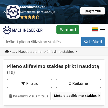
Machineseeker
Į programėlę
Nemokamai parduotuvėje
Parduoti
Ieškoti
/ ... / Naudotas plieno šlifavimo staklės
Plieno šlifavimo staklės pirkti naudotą
(19)
Filtras
Reikšmė
Metalo apdirbimo staklės ir įra
Pašalinti visus filtrus