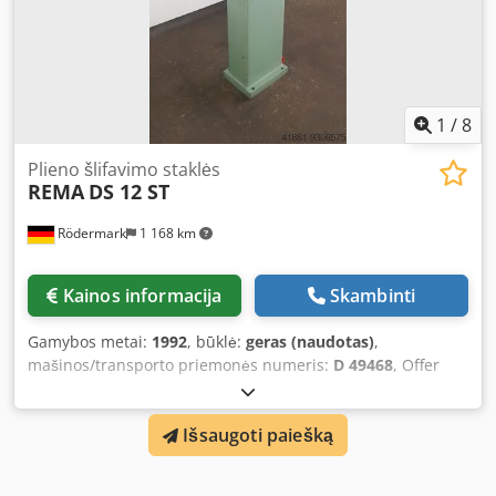
1
/
8
Plieno šlifavimo staklės
REMA
DS 12 ST
Rödermark
1 168 km
Kainos informacija
Skambinti
Gamybos metai:
1992
, būklė:
geras (naudotas)
,
mašinos/transporto priemonės numeris:
D 49468
, Offer
18014 Technical Data: - Grinding wheel diameter approx.
125 mm - 2 wheel speeds: 1450 / 2200 rpm Dkodpfok Rartjx
Išsaugoti paiešką
Acmor - Right and left rotation - Tiltable, fixed support
table ATF: 340 x 150 mm - Support table tiltable from -5° to
+15° - Lighting - Drive: 400 V / 0.65 / 0.9 kW - Working