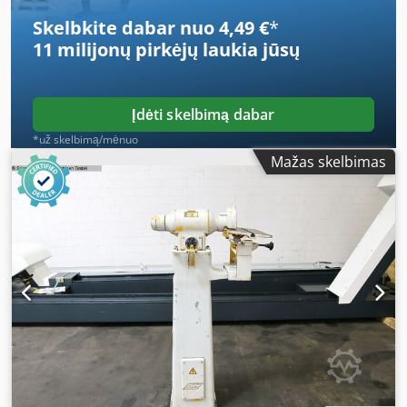
wheels, various types - 1 additional grinding wheel holder
Skelbkite dabar nuo 4,49 €
*
with diamond grinding wheel - Dressing diamond -
11 milijonų pirkėjų
laukia jūsų
Grinding dust protection cover
Įdėti skelbimą dabar
*už skelbimą/mėnuo
Mažas skelbimas