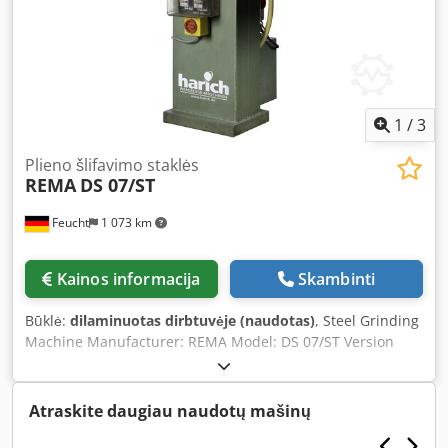
1
/
3
Plieno šlifavimo staklės
REMA
DS 07/ST
Feucht
1 073 km
Kainos informacija
Skambinti
Būklė:
dilaminuotas dirbtuvėje (naudotas)
, Steel Grinding
Machine Manufacturer: REMA Model: DS 07/ST Version
with pole-changeable motor 0.22/0.37 kW 1450/2900 rpm
Year of manufacture: unknown Serial No.: 022857
Features: - Reversing switch for clockwise/counterclockwise
Atraskite daugiau naudotų mašinų
rotation - Pedestal version with chip tray - Wet grinding
device - 2 workpiece support tables ATS (left) tiltable from