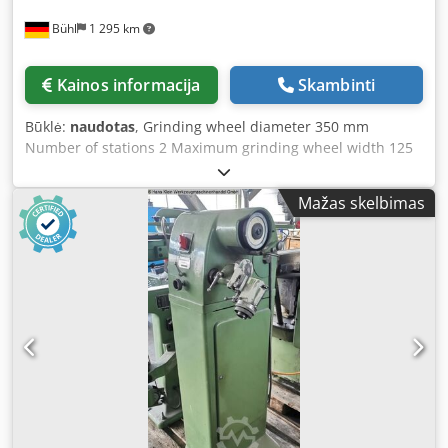
Bühl
1 295 km
Kainos informacija
Skambinti
Būklė:
naudotas
, Grinding wheel diameter 350 mm
Number of stations 2 Maximum grinding wheel width 125
mm Workpiece support surface each 470 x 260 mm
Dksdpfx Acjtqqmcemjr Dimensions (LxWxH) 1.32 x 0.78 x
Mažas skelbimas
1.3 m - Swivelling workpiece support -