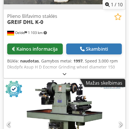
1
/
10
Plieno šlifavimo staklės
GREIF
DHL K-0
Oelde
1 103 km
Kainos informacija
Skambinti
Būklė:
naudotas
, Gamybos metai:
1997
, Speed 3,000 rpm
Dksdpfx Asup H D Eocmor Grinding wheel diameter 150
mm Table size 380 x 220 mm T-slots 1x Connection 3~220 /
380 V Total power requirement 0.37 kW Machine weight
Mažas skelbimas
approx. 150 kg Space requirement approx. 0.7 x 0.6 x 1.25
m Tool grinding machine GREIF - DHL K-0