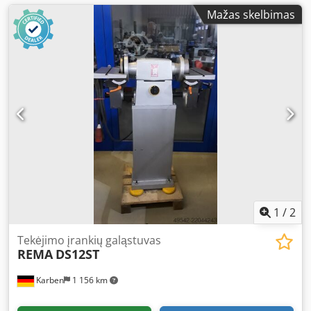
Mažas skelbimas
1
/
2
Tekėjimo įrankių galąstuvas
REMA
DS12ST
Karben
1 156 km