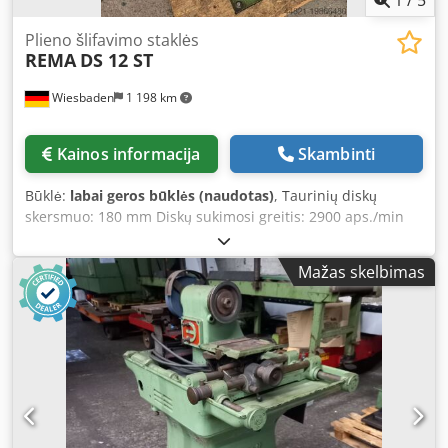
Plieno šlifavimo staklės
REMA
DS 12 ST
Wiesbaden
1 198 km
Kainos informacija
Skambinti
Būklė:
labai geros būklės (naudotas)
, Taurinių diskų
skersmuo: 180 mm Diskų sukimosi greitis: 2900 aps./min
Elektros jungtis: 380 V, 2900 aps./min, 0,9 kW Svyruojančio
stalo matmenys: 200 x 350 mm Svyruojantis stalas,
Mažas skelbimas
pakreipiamas Dkedpfsw Tk Nusx Acmer Svyruojantis stalas
sukasi +/- 20° Reikalinga vieta: 750 x 350 x 1270 mm