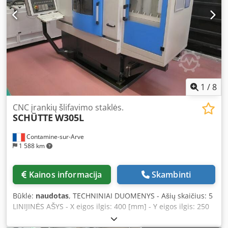
1
/
8
CNC įrankių šlifavimo staklės.
SCHÜTTE
W305L
Contamine-sur-Arve
1 588 km
Kainos informacija
Skambinti
Būklė:
naudotas
, TECHNINIAI DUOMENYS - Ašių skaičius: 5
LINIJINĖS AŠYS - X eigos ilgis: 400 [mm] - Y eigos ilgis: 250
[mm] - Z eigos ilgis: 250 [mm] - Greitojo įvažiavimo greitis:
24 [m/min] - Skyra: 0,0001 [laipsnių] VERTIKALUS