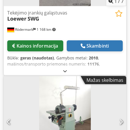
1
/
7
Tekėjimo įrankių galąstuvas
Loewer
SWG
Rödermark
1 168 km
Kainos informacija
Skambinti
Būklė:
geras (naudotas)
, Gamybos metai:
2010
,
mašinos/transporto priemonės numeris:
11176
,
Pasiūlymas 25439 Techniniai duomenys: - Šlifavimo
priemonės skersmuo: 150 mm - Pasukama galvutė –
Mažas skelbimas
šlifavimo agregatas sukamasis ir pasukamas ant lankstinės
svirties - Dulkių stalčius - Disko greitis reguliuojamas be
pakopų - Stalo matmenys: 1400 x 980 mm - Stalo aukštis
apie 870 mm - Pavaros galia: 400 V / 0,75 kW Dkedpfx
Aceyapx Uemsr - Pneumatinė jungtis: 6 bar - Reikalinga
vieta apie: P 1700 x A 1700 x G 1300 mm - Svoris apie 400
kg