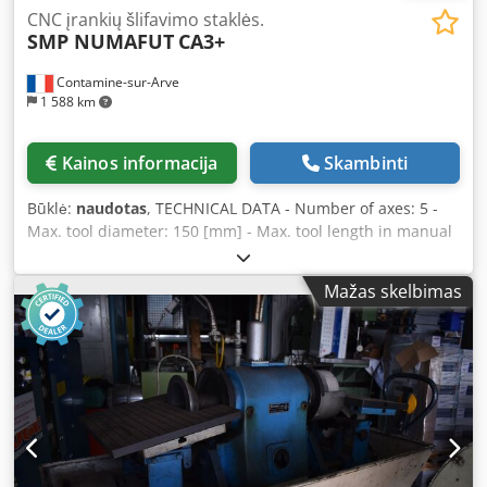
CNC įrankių šlifavimo staklės.
SMP NUMAFUT
CA3+
Contamine-sur-Arve
1 588 km
Kainos informacija
Skambinti
Būklė:
naudotas
, TECHNICAL DATA - Number of axes: 5 -
Max. tool diameter: 150 [mm] - Max. tool length in manual
mode: 300 [mm] - Max. tool length in automatic mode: 140
[mm] - Max. tool weight: 25 [kg] WORKPIECE HEAD (A-axis) -
Mažas skelbimas
Adapter: SA 50 - Travel X/Z: 360 / 300 [mm] - Travel A-axis:
360 [°] - Max. speed: 800 [rpm] GRINDING HEAD (B-axis) -
Adapter: HSK-E40 - Travel Y: 200 [mm] - Travel B-axis: -30 /
+180 [°] - Grinding wheel diameter: 125 [mm] - Max.
speed: 20,000 [rpm] - Spindle power: 7 [kW] GRINDING
WHEEL MAGAZINE - Positions: 4 TOOL MAGAZINE - Type:
with SCHUNK clamping system, via linear axes - Tool
length: 40 – 140 [mm] - Number of tools Ø4-6 per pallet:
200 - Number of tools Ø6-10 per pallet: 96 Dkjdpouhbzujfx