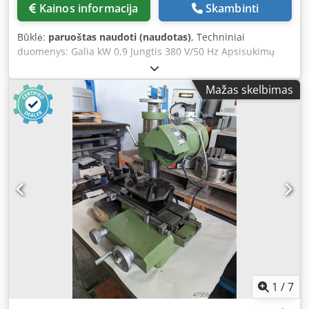
Kainos informacija
Skambinti
Būklė:
paruoštas naudoti (naudotas)
, Techniniai
duomenys: Galia kW 0,9 Jungtis 380 V/50 Hz Apsisukimų
skaičius 2.900 aps./min. Disko matmenys 175/60/51 Svoris
117 kg Dkjdpfxsza Dwxe Acmor Įranga: - 2 ATS stalai
Mažas skelbimas
(spyruoklinis svyruojantis stalas) - 2 deimantinės
dubeninės abrazivinės diskeliai 175x60x51 mm - Stovo
versija
1
/
7