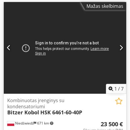
Mažas skelbimas
1
/
7
Kombinuotas įrenginys su
kondensatoriumi
Bitzer Kobol
HSK 6461-60-40P
23 500 €
Niedźwiedź
671 km