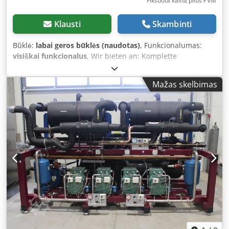
Fiksuota kaina plius PVM
Klausti
Skambinti
Būklė:
labai geros būklės (naudotas)
, Funkcionalumas:
visiškai funkcionalus
, Wir bieten an: Komplette
industrielle Kälteanlage, bestehend aus Verdichtersatz
(Kältemaschinenrack) inkl. Original-Verflüssiger
Mažas skelbimas
Verdichterrack: Hersteller: Berling mit Bitzer-Verdichtern
Verdichtermodell: 3x HSK 6461-60-40P Fördervolumen
[m³/h]: 3 x 165 Kälteleistung bei R404A: 343 kW bei
-5°C/+40°C (R404A), 280 kW bei -10°C/+40°C (R404A)
Dkodpfsir E I Isx Ad Sor Baujahr: 2010 Im Lieferumfang des
Verdichterracks enthalten: - Kältemittelsammler -
Schaltschrank - Ölabscheider Guntner 1x Original-
Verflüssiger: Hersteller: Kobol (Spanien) Typ: CSH-1209H AL
1C Kälteleistung: 700 kW Abmessungen: Länge: 900 cm,
Breite: 230 cm, Höhe: 150 cm Gewicht: 2.309 kg Baujahr:
2010 Die Anlagen sind in einwandfreiem und
funktionsfähigem Zustand. Möglichkeit, nur den
Verdichtersatz oder nur den Verflüssiger zu erwerben. Wir
verfügen über 2 identische Sets. Wir bieten auch