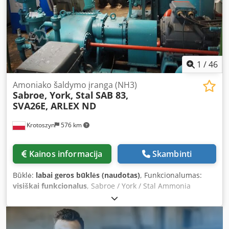
1
/
46
Amoniako šaldymo įranga (NH3)
Sabroe, York, Stal
SAB 83,
SVA26E, ARLEX ND
Krotoszyn
576 km
Kainos informacija
Skambinti
Būklė:
labai geros būklės (naudotas)
, Funkcionalumas:
visiškai funkcionalus
, Sabroe / York / Stal Ammonia
Refrigeration Plant (NH3) General Specification of the Set:
Main Brands: Sabroe, York, Stal, Arctos Refrigerant: R717 /
NH3 (Ammonia) Description: Complete, high-capacity
industrial refrigeration system comprising multiple