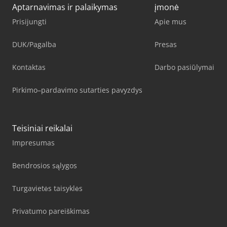
Aptarnavimas ir palaikymas
įmonė
Prisijungti
Apie mus
DUK/Pagalba
Presas
Kontaktas
Darbo pasiūlymai
Pirkimo–pardavimo sutarties pavyzdys
Teisiniai reikalai
Impresumas
Bendrosios sąlygos
Turgavietės taisyklės
Privatumo pareiškimas