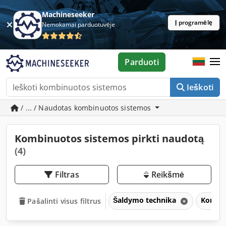
Machineseeker
Į programėlę
Nemokamai parduotuvėje
Parduoti
Ieškoti
/ ... / Naudotas kombinuotos sistemos
Kombinuotos sistemos pirkti naudotą
(4)
Filtras
Reikšmė
Šaldymo technika
Kombin
Pašalinti visus filtrus