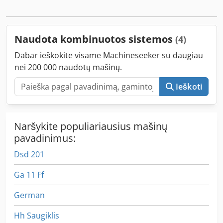
Komplektacija: Dksdpfxjyxvqce Ad Sor - Pilnai
sukomplektuota kombinuota sistema - Įmontuoti Bitzer
kompresoriai - Valdymo spinta/ automatika Būklė: -
Naudota kombinuotos sistemos
(4)
Naudota - Išmontuota iš veikiančios įmonės - Laiko žymės ir
naudojimo pėdsakai - Parduodama be garantijos
Dabar ieškokite visame Machineseeker su daugiau
nei 200 000 naudotų mašinų.
Ieškoti
Naršykite populiariausius mašinų
pavadinimus:
Dsd 201
Ga 11 Ff
German
Hh Saugiklis