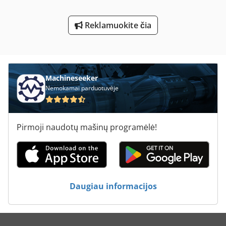
Laikiklis Su Velenu
Reklamuokite čia
Meh 5 2 1 8 B
Ng 200
Nė Vienas
Machineseeker
Nemokamai parduotuvėje
St Spausdinimo Sistemos
Tekinimo Su Skaitmeniniu Ekranu
Pirmoji naudotų mašinų programėlė!
Tp 201
Transporto Laikikliai
Transporto Sistema
Daugiau informacijos
Tur 560