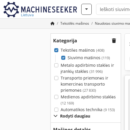
Lietuva
Tekstilės mašinos
Naudotas siuvimo ma
Kategorija
Tekstilės mašinos
(408)
Siuvimo mašinos
(119)
Metalo apdirbimo staklės ir
įrankių staklės
(31 996)
Transporto priemonės ir
komercinės transporto
priemonės
(27 830)
Medienos apdirbimo staklės
(12 169)
Automatikos technika
(9 153)
Rodyti daugiau
Mašinos detalės