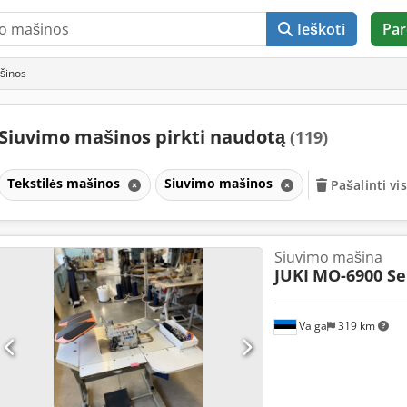
Ieškoti
Par
šinos
Siuvimo mašinos pirkti naudotą
(119)
Tekstilės mašinos
Siuvimo mašinos
Pašalinti vis
Siuvimo mašina
JUKI
MO-6900 Se
Valga
319 km