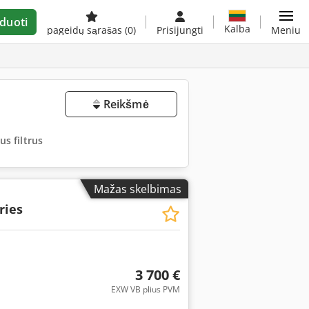
duoti
Kalba
pageidų sąrašas
(0)
Prisijungti
Meniu
Reikšmė
us filtrus
Mažas skelbimas
ries
3 700 €
EXW VB plius PVM