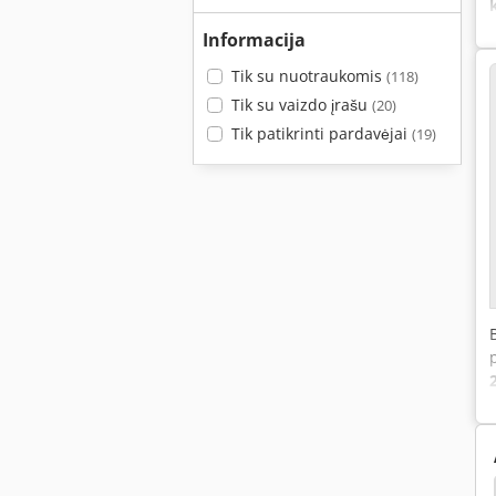
Informacija
Tik su nuotraukomis
(118)
Tik su vaizdo įrašu
(20)
Tik patikrinti pardavėjai
(19)
na
Adler 1217
Adler
Juki
Juki Mb 373