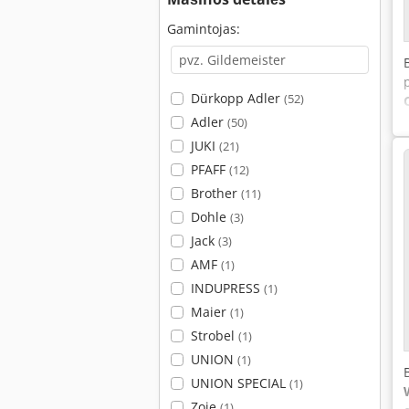
Gamintojas:
Dürkopp Adler
(52)
Adler
(50)
JUKI
(21)
PFAFF
(12)
Brother
(11)
Dohle
(3)
Jack
(3)
AMF
(1)
INDUPRESS
(1)
Maier
(1)
Strobel
(1)
UNION
(1)
UNION SPECIAL
(1)
Zoje
(1)