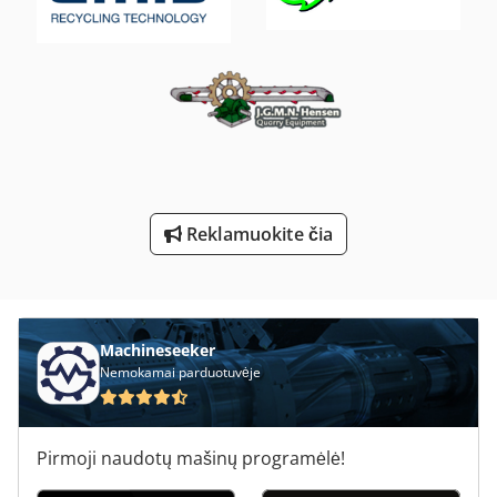
Transportavimo Vežimėlis Euro Padėklams
V E P Mašinų Gmbh
Vandens Siurblys Stulpelio Siurblys 27 M H 30 Kw
Vikšrinės Transporto Priemonės
Vokas Su Léger
Reklamuokite čia
Vyniotinis Pjaustymo Ir Vyniojimo Staklės Rollenschneider
Machineseeker
Nemokamai parduotuvėje
Pirmoji naudotų mašinų programėlė!