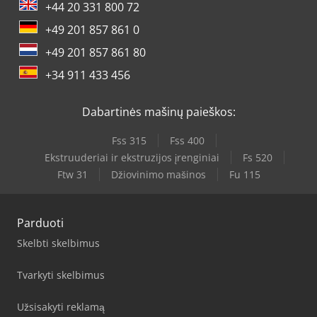
+44 20 331 800 72
+49 201 857 861 0
+49 201 857 861 80
+34 911 433 456
Dabartinės mašinų paieškos:
Fss 315
Fss 400
Ekstruuderiai ir ekstruzijos įrenginiai
Fs 520
Ftw 31
Džiovinimo mašinos
Fu 115
Parduoti
Skelbti skelbimus
Tvarkyti skelbimus
Užsisakyti reklamą