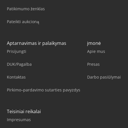
Patikimumo ženklas
Pateikti aukcioną
Aptarnavimas ir palaikymas
įmonė
Prisijungti
Apie mus
DUK/Pagalba
Presas
Kontaktas
Darbo pasiūlymai
Pirkimo–pardavimo sutarties pavyzdys
Teisiniai reikalai
Impresumas