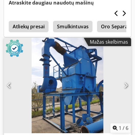
średniej. Maszyna od jednego właściciela. Dedpsv Aailjfx
Atraskite daugiau naudotų mašinų
Ac Hjck
t
Atliekų presai
Smulkintuvas
Oro Separator
Mažas skelbimas
1
/
6