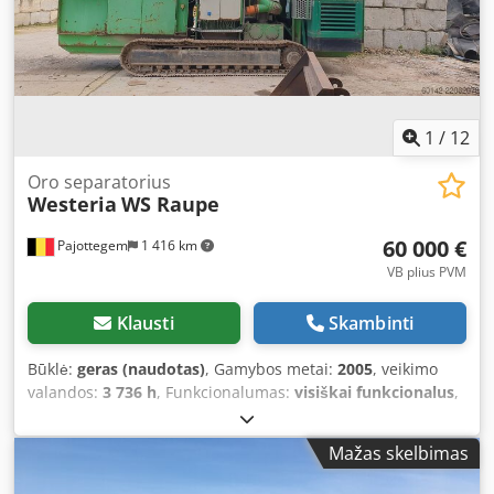
1
/
12
Oro separatorius
Westeria
WS Raupe
60 000 €
Pajottegem
1 416 km
VB plius PVM
Klausti
Skambinti
Būklė:
geras (naudotas)
, Gamybos metai:
2005
, veikimo
valandos:
3 736 h
, Funkcionalumas:
visiškai funkcionalus
,
bendras svoris:
21 000 kg
, Parduodama: Westeria
Windzifter. Tipas: WS Raupe Darbo valandos: 3736 Geros
Mažas skelbimas
darbinės būklės. Metai: 2005. Visiškai mobilus ant gerų
vikšrų. Su generatoriumi. Dcedpfxezbk U Te Ac Hjk