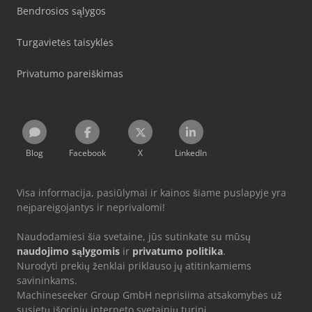
Bendrosios sąlygos
Turgavietės taisyklės
Privatumo pareiškimas
Blog
Facebook
X
LinkedIn
Visa informacija, pasiūlymai ir kainos šiame puslapyje yra
neįpareigojantys ir neprivalomi!
Naudodamiesi šia svetaine, jūs sutinkate su mūsų
naudojimo sąlygomis
ir
privatumo politika
.
Nurodyti prekių ženklai priklauso jų atitinkamiems
savininkams.
Machineseeker Group GmbH neprisiima atsakomybės už
susietų išorinių interneto svetainių turinį.