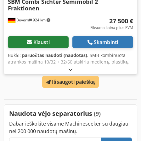
SBM Combi Sichter
Semimobil 2
Fraktionen
27 500 €
Bevern
924 km
Fiksuota kaina plius PVM
Klausti
Skambinti
Būklė:
paruoštas naudoti (naudotas)
, SMB kombinuota
atrankos mašina 10/32 + 32/60 atskiria medieną, plastiką,
plėvelę ir popierių į 2 frakcijas. Atlieka atranką esant vėjo
sąlygoms, įrengta filtro sistema, 2 vibracinės atliekų
Išsaugoti paiešką
surinkimo įrenginiai, valdymo spinta su visa įrenginio
valdymo sistema, montuojama ant automobilio su kabliu,
pati save pakelia, kompresorius skirtas filtrų valymui, 1000
valandų eksploatavimo laikas. Dodpsp Aunlofx Ac Hsck
Naudota vėjo separatorius
(9)
Dabar ieškokite visame Machineseeker su daugiau
nei 200 000 naudotų mašinų.