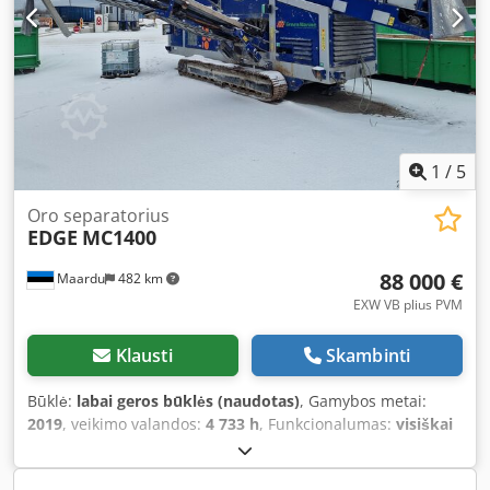
1
/
5
Oro separatorius
EDGE
MC1400
88 000 €
Maardu
482 km
EXW VB plius PVM
Klausti
Skambinti
Būklė:
labai geros būklės (naudotas)
, Gamybos metai:
2019
, veikimo valandos:
4 733 h
, Funkcionalumas:
visiškai
funkcionalus
, kuras:
dyzelinas
, Trójfrakcyjny separator
powietrzny + dodatkowy wentylator ssący dla frakcji