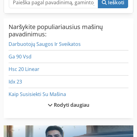
Ieškoti
Naršykite populiariausius mašinų
pavadinimus:
Darbuotojų Saugos Ir Sveikatos
Ga 90 Vsd
Hsc 20 Linear
Idx 23
Kaip Susisiekti Su Mašina
Rodyti daugiau
Kaip Susisiekti Su Ratukais
Kaip Susisiekti Su Šlifavimo Staklės
Komercinės Geležies