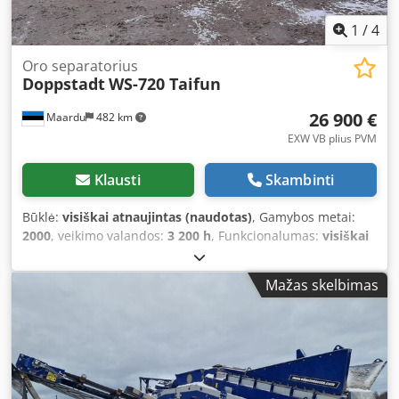
1
/
4
Oro separatorius
Doppstadt
WS-720 Taifun
26 900 €
Maardu
482 km
EXW VB plius PVM
Klausti
Skambinti
Būklė:
visiškai atnaujintas (naudotas)
, Gamybos metai:
2000
, veikimo valandos:
3 200 h
, Funkcionalumas:
visiškai
funkcionalus
, kuras:
dyzelinas
, Mašina u izvanrednom
stanju sa malo radnih sati, opciono dostupan mobilni
Mažas skelbimas
bunker-transporter (onaj sa slike) uz doplatu. Nova čistilica
za transportnu traku. Dodpfx Asvy A Ursc Hsck