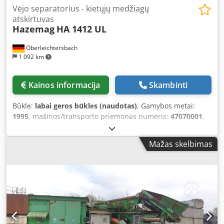
Vėjo separatorius - kietųjų medžiagų
atskirtuvas
Hazemag
HA 1412 UL
Oberleichtersbach
1 092 km
Kainos informacija
Skambinti
Būklė:
labai geros būklės (naudotas)
, Gamybos metai:
1995
, mašinos/transporto priemonės numeris:
47070001
,
For the separation and removal of light and disruptive
materials Dcodpoqi Eh Hefx Ac Hek Drum diameter x
Mažas skelbimas
width: 1,400 x 1,200 mm Vibrating feed chute Blower with
V = 7,000 m³/h Including steel structure, platform, railings,
etc.