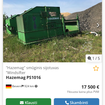
Paruoštas naudojimui. Paieškos žodžiai: Perdirbimas,
atliekos, rūšiavimas, vėjo sietas, sietas, sijojimas, vėjo
separatorius, vikšrai, generatorius, grupė, mobilus
1
/
5
"Hazemag" smūginis sijotuvas
"Windsifter
Hazemag
PS1016
17 500 €
Bevern
924 km
Fiksuota kaina plius PVM
Klausti
Skambinti