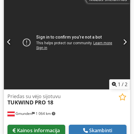
1
/
2
Priedas su vėjo sijotuvu
TUKWIND
PRO 18
Gmunden
1 064 km
Kainos informacija
Skambinti