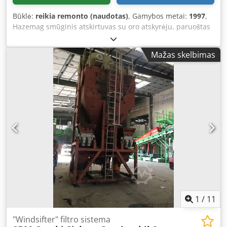
Būklė:
reikia remonto (naudotas)
, Gamybos metai:
1997
,
Hazemag smūginis atskirtuvas su oro atskyrėju, paruoštas
darbui, su vibracine loveliu, ventiliatoriumi ir valdymo
spinta. Dcodpfx Aemfq Szjc Hjk
Mažas skelbimas
1
/
11
"Windsifter" filtro sistema