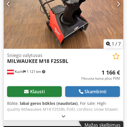
1
/
7
Sniego valytuvas
MILWAUKEE
M18 F2SSBL
1 166 €
Kuchl
1 121 km
Fiksuota kaina plius PVM
Klausti
Skambinti
Būklė:
labai geros būklės (naudotas)
, For sale: High-
quality Milwaukee M18 F2SSBL FUEL cordless snow blower,
display unit in excellent condition. - The machine was only
displayed in-store – no use in harsh winter conditions! -
Mažas skelbimas