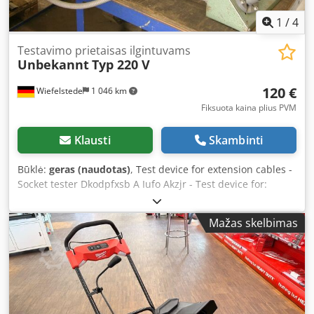
1
/
4
Testavimo prietaisas ilgintuvams
Unbekannt
Typ 220 V
120 €
Wiefelstede
1 046 km
Fiksuota kaina plius PVM
Klausti
Skambinti
Būklė:
geras (naudotas)
, Test device for extension cables -
Socket tester Dkodpfxsb A Iufo Akzjr - Test device for:
extension cables, power strips - Weight: 30 kg
Mažas skelbimas