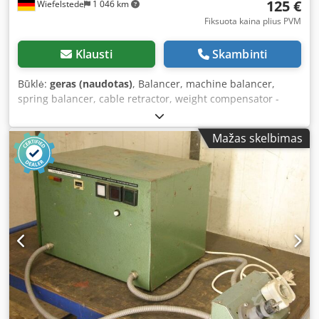
125 €
Wiefelstede
1 046 km
Fiksuota kaina plius PVM
Klausti
Skambinti
Būklė:
geras (naudotas)
, Balancer, machine balancer,
spring balancer, cable retractor, weight compensator -
Manufacturer: KW, Spring Balancer Type F2 with locking
mechanism - Load capacity: 98-176 N - Cable extension: 1.9
Mažas skelbimas
m Dkodpfeir E S Isx Akzer - Quantity: 2 spring balancers
available - Price: per piece - Dimensions: 225/125/H340
mm - Net weight: 10.3 kg/unit