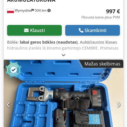
997 €
Wymysłów
504 km
Fiksuota kaina plius PVM
Klausti
Skambinti
Būklė:
labai geros būklės (naudotas)
, Aukščiausios klasės
hidraulinis įrankis iš žinomo gamintojo CEMBRE. Prietaisas
užtikrina didelę užspaudimo jėgą ir patogų darbą dėl
akumuliatorinio maitinimo. Tvirta konstrukcija ir
Mažas skelbimas
patikimumas – įranga naudojama profesionaliosioms
reikmėms. 📊 Techniniai duomenys: Gamintojas: CEMBRE
Modelis: B35-50D Spaudimo jėga: 35 kN (apie 4 tonos)
Maks. skerspjūvis: iki 150 mm² (Cu) Maitinimas:
akumuliatorinis Gamybos metai: 2010 📦 Komplekte:
hidraulinė spaudimo replė CEMBRE akumuliatorius
įkroviklis transportavimo lagaminas dokumentacija
papildomi elementai matomi nuotraukose 📦 Būklė:
Dkedpfoy H Rdgex Akzor Labai gera techninė būklė Pilnai
veikianti Įprasti naudojimo požymiai Paruošta naudojimui