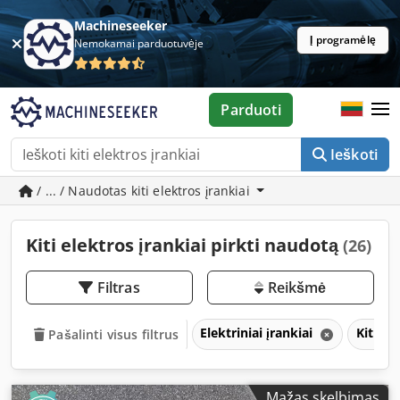
Machineseeker
Į programėlę
Nemokamai parduotuvėje
Parduoti
Ieškoti
/ ... / Naudotas kiti elektros įrankiai
Kiti elektros įrankiai pirkti naudotą
(26)
Filtras
Reikšmė
Elektriniai įrankiai
Kiti el
Pašalinti visus filtrus
Mažas skelbimas