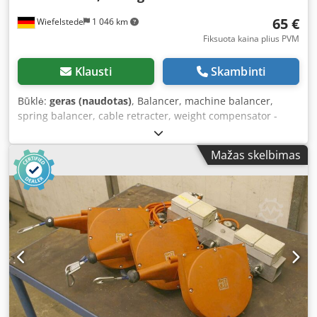
65 €
Wiefelstede
1 046 km
Fiksuota kaina plius PVM
Klausti
Skambinti
Būklė:
geras (naudotas)
, Balancer, machine balancer,
spring balancer, cable retracter, weight compensator -
Manufacturer: Tecna, spring balancer Type 9312 -Capacity:
1 - 2 kg -Cable length: 1600 mm -Quantity: 1 spring
Mažas skelbimas
balancer available Dkodpfev U I S Sex Akzer -Dimensions:
200/110/H55 mm -Net weight: 0.6 kg