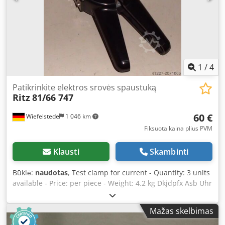
1
/
4
Patikrinkite elektros srovės spaustuką
Ritz
81/66 747
60 €
Wiefelstede
1 046 km
Fiksuota kaina plius PVM
Klausti
Skambinti
Būklė:
naudotas
, Test clamp for current - Quantity: 3 units
available - Price: per piece - Weight: 4.2 kg Dkjdpfx Asb Uhr
Tjkzor
Mažas skelbimas