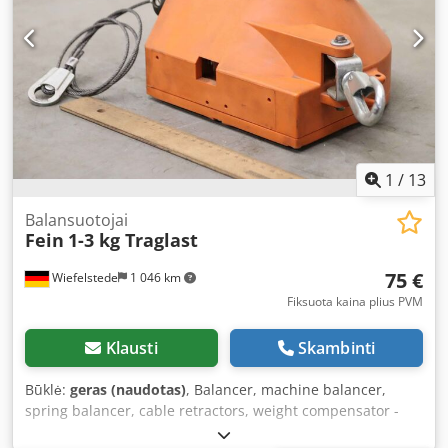
1
/
13
Balansuotojai
Fein
1-3 kg Traglast
75 €
Wiefelstede
1 046 km
Fiksuota kaina plius PVM
Klausti
Skambinti
Būklė:
geras (naudotas)
, Balancer, machine balancer,
spring balancer, cable retractors, weight compensator -
Manufacturer: Fein, spring balancer -Capacity: 1-3 kg -