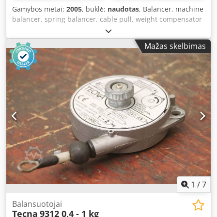
Gamybos metai:
2005
, būklė:
naudotas
, Balancer, machine
balancer, spring balancer, cable pull, weight compensator
Dodpfsgggy Eex Akzekr - Manufacturer: Atlas Copco, Model
RIL 10C - Load capacity: 2.0 - 5.0 kg - Dimensions:
Mažas skelbimas
200/250/70 mm - Net weight: 2.6 kg
1
/
7
Balansuotojai
Tecna
9312 0,4 - 1 kg