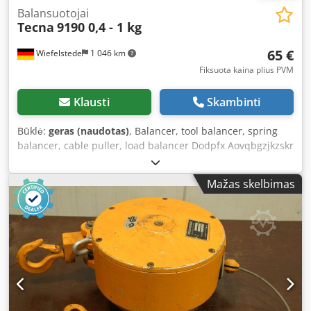
Balansuotojai
Tecna
9190 0,4 - 1 kg
65 €
Wiefelstede
1 046 km
Fiksuota kaina plius PVM
Klausti
Skambinti
Būklė:
geras (naudotas)
, Balancer, tool balancer, spring
balancer, cable puller, load balancer Dodpfx Aovqbgzjkzskr
-Manufacturer: Tecna, spring balancer type 9190 -
Capacity: 0.4 - 1 kg -Cable length: 1600 mm -Quantity: 1x
Mažas skelbimas
spring balancer available -Dimensions: 180/110/H55 mm -
Net weight: 0.6 kg