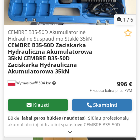
1
/
6
CEMBRE B35-50D Akumuliatorinė
Hidraulinė Suspaudimo Staklė 35kN
CEMBRE B35-50D Zaciskarka
Hydrauliczna Akumulatorowa
35kN
CEMBRE B35-50D
Zaciskarka Hydrauliczna
Akumulatorowa 35kN
996 €
Wymysłów
504 km
Fiksuota kaina plius PVM
Klausti
Skambinti
Būklė:
labai geros būklės (naudotas)
, Siūlau profesionalų
akumuliatorinį hidraulinį spaustuvą CEMBRE B35-50D –
aukštos klasės įrankį pramoniniam naudojimui. Įrenginys
labai geros techninės būklės, veikiantis ir paruoštas