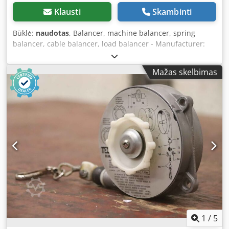
Klausti
Skambinti
Būklė:
naudotas
, Balancer, machine balancer, spring
balancer, cable balancer, load balancer - Manufacturer:
Tecna, spring balancer type 9181 OVP - Load capacity: 10 -
14 kg - Cable length: 2500 mm - Quantity: 2x spring
Mažas skelbimas
balancers available - Price: per piece Dkjdpfx Aksq
Untvszsr - Box dimensions: 270/200/100 mm - Net weight:
3.8 kg
1
/
5