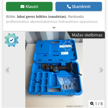
transportavimo išlaidų). Kontaktinė informacija Dėl
Klausti
Skambinti
papildomos informacijos, nuotraukų, vaizdo įrašų ar
apžiūros susitarti prašome susisiekti. Jei turite klausimų ar
Būklė:
labai geros būklės (naudotas)
, Parduodu
norite gauti daugiau informacijos, rašykite arba
profesionalius akumuliatorinius hidraulinius spaustuvus
skambinkite.
Cembre, modelis B15D. Įrenginiai visiškai techniškai
tvarkingi, paruošti darbui. Kaina nurodyta už 1 vnt.
Mažas skelbimas
Vizualinė būklė matoma nuotraukose – normalūs
naudojimo žymės dėl eksploatacijos. Techniniai duomenys:
Gamintojas: Cembre Modelis: B15D Spaudimo jėga: 15 kN
Maitinimas: 9,6V / 2,0Ah Ni-MH Profesionalus įrankis
antgalių ir jungčių presavimui Kompaktiška ir tvirta
konstrukcija Papildoma informacija: Akumuliatoriai
regeneruoti – 2026-05 Dkedpfjy Uzcvjx Akzjr Nėra kroviklio
Spaustuvai 100% veikiantys Parduodama po vieną
Komplekte: Cembre B15D spaustuvas Akumuliatorius
1
/
8