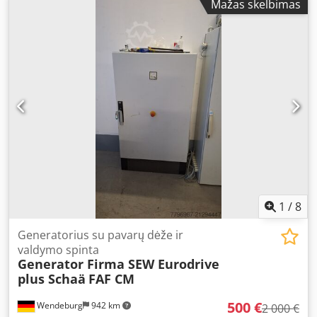
Mažas skelbimas
Profesionalus įrankis antgalių ir jungčių presavimui Dsdpfx
Aoy Uy Nhskzjkr Komplekte: Cembre B15MD presas
Originalus transportavimo lagaminas Priedai matomi
nuotraukose PASTABA: Parduodama be akumuliatoriaus ir
įkroviklio. Įrenginys patikrintas – veikia 100%.
1
/
8
Generatorius su pavarų dėže ir
valdymo spinta
Generator Firma SEW Eurodrive
plus Schaä
FAF CM
500 €
Wendeburg
942 km
2 000 €