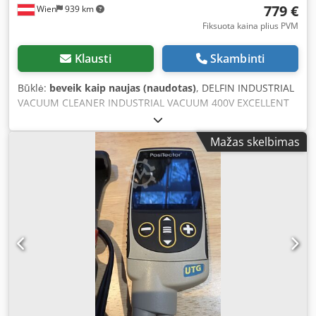
779 €
Wien
939 km
service, clearing driveway, clearing sidewalk, caretaker
equipment, professional snow blower.
Fiksuota kaina plius PVM
Klausti
Skambinti
Būklė:
beveik kaip naujas (naudotas)
, DELFIN INDUSTRIAL
VACUUM CLEANER INDUSTRIAL VACUUM 400V EXCELLENT
CONDITION SCOPE OF DELIVERY = AS SHOWN IN PICTURES
(approx. 1/4 - 1/5 of the original price – TOP OFFER) 4 units
Mažas skelbimas
available Delfin ESD.DX.0036 Industrial Vacuum Cleaner –
Excellent Condition, Ideal for Industrial Applications
Manufacturer: Delfin Model: ESD.DX.0036 Condition: Very
good; only minimal signs of use Functionality: 100% fully
operational Features: ✅ ESD Protection: Specially designed
for use in electrostatically sensitive areas – ideal for
cleaning electronic components and delicate equipment.
✅ High Suction Power: Efficient cleaning with a powerful
motor and excellent suction performance. ✅ Robust and
Durable: The Delfin ESD.DX.0036 is built for continuous
operation in industrial sites and workshops. ✅ Versatile
Application: Ideal for dust extraction, cleaning machines,