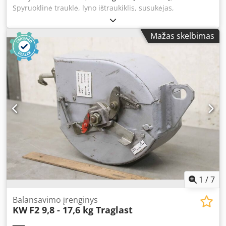
Spyruoklinė trauklė, lyno ištraukiklis, susukėjas,
spyruoklinis kabelio būgnas, spyruoklinis laido būgnas,
spyruoklinis būgnas -Gamintojas: Conductix Wampfler,
Mažas skelbimas
spyruoklinis būgnas/spyruoklinis laido būgnas -Tipas: BEF
325524-0404-2DI (T)H/L Dksdpfx Aksx R Svlezjr -Srovė:
3x25A+PE -Įtampa: 415V -Apsaugos klasė: IP65 -Kabelis:
komplekte nėra -Išmatavimai: Ø 550 x 440 mm -Svoris: 32
kg
1
/
7
Balansavimo įrenginys
KW
F2 9,8 - 17,6 kg Traglast