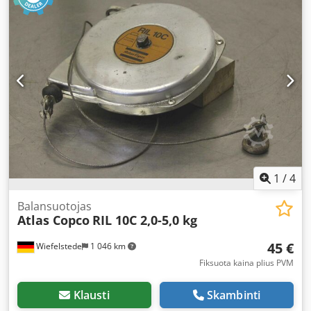
1
/
4
Balansuotojas
Atlas Copco
RIL 10C 2,0-5,0 kg
45 €
Wiefelstede
1 046 km
Fiksuota kaina plius PVM
Klausti
Skambinti