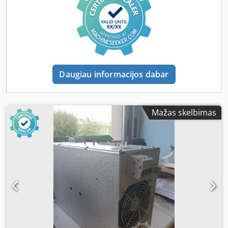
matuoti dangos storį ant medžio, betono, plastiko,
kompozitų ir kt. Pažangūs modeliai matuoja iki 3 skirtingų
sluoksnių storį daugiasluoksnėje sistemoje ir turi grafinį
ekraną detaliai dangų sistemos analizei. Paprasta naudoti:
Paruoštas matavimui – nereikia reguliavimo daugeliui
dangų rūšių Pagerinta vienarankė meniu navigacija
Mirksintis ekranas – patogu triukšmingoje aplinkoje RESET
Daugiau informacijos dabar
funkcija greitai atkuria gamyklinius nustatymus Patvarus:
Atsparus tirpikliams, rūgštims, alyvai, vandeniui ir dulkėms
– vandeniui nelaidus Atsparus įbrėžimams ekranas,
tinkantis sudėtingoms aplinkoms Smušimams atsparus
Mažas skelbimas
guminis apsauginis korpusas su diržo kilpa 2 metų
garantija matuokliui ir zondui Tikslus: Kalibravimo
sertifikatas (ilgoji versija) su NIST atsekamumu pridedamas
Jautrūs jutikliai užtikrina greitus ir tikslius rodmenis (iki 40
matavimų/min.) Patikrinta nenaikinamoji ultragarsinė
technologija atitinka ASTM D6132 ir ISO 2808 standartus
Dkjdpfx Akjzif Rdezor Universalus: Aukšto kontrasto foninis
apšviestas ekranas darbui tamsoje ar šviesoje Keičiami
vienetai Mils/mikronai Galima pasirinkti kalbas
Apverčiamas ekranas dešiniarankiams arba kairiarankiams