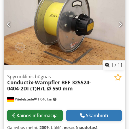
1
/
11
Spyruoklinis būgnas
Conductix-Wampfler
BEF 325524-
0404-2DI (T)H/L Ø 550 mm
Wiefelstede
1 046 km
Kainos informacija
Skambinti
Gamybos metai:
2009
, būklė:
geras (naudotas)
,