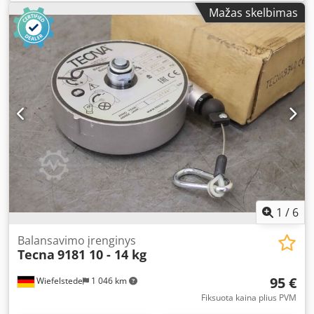
Quantity: 2x spring balancers available -Price: per unit
Mažas skelbimas
Dkedpfjinwumjx Akzer -Dimensions: 260/200/135 mm -Own
weight: 3 kg/unit
1
/
6
Balansavimo įrenginys
Tecna
9181 10 - 14 kg
95 €
Wiefelstede
1 046 km
Fiksuota kaina plius PVM