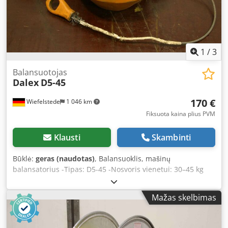
1
/
3
Balansuotojas
Dalex
D5-45
170 €
Wiefelstede
1 046 km
Fiksuota kaina plius PVM
Klausti
Skambinti
Būklė:
geras (naudotas)
, Balansuoklis, mašinų
balansatorius -Tipas: D5-45 -Nosvoris vienetui: 30–45 kg
Dkjdpfx Ajcii N Iskzer -Lyno ilgis: 2 m -Kiekis: 2 vnt.
prieinami -Kaina: už vienetą -Savas svoris: 18 kg
Mažas skelbimas