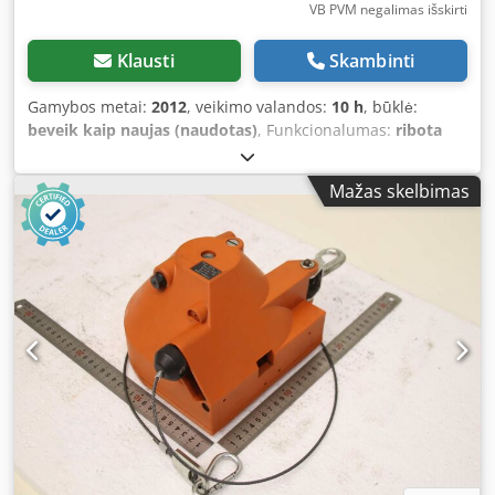
VB PVM negalimas išskirti
Klausti
Skambinti
Gamybos metai:
2012
, veikimo valandos:
10 h
, būklė:
beveik kaip naujas (naudotas)
, Funkcionalumas:
ribota
funkcionalumas
, Generatorius buvo naudojamas
vertikalios vėjo jėgainės kūrimo metu, tačiau, nutraukus šį
Mažas skelbimas
projekto etapą, jis veikė tik kelias valandas. Elektriniai
skydai buvo suderinti arba surinkti specializuotos įmonės
iš Offenburgo kartu su generatoriumi. Dsdpfeyl Nntsx
Akzjkr Džiaugiuosi, jei įrenginiai bus naudojami naujais
tikslais. Kaina derinama atsiimant.