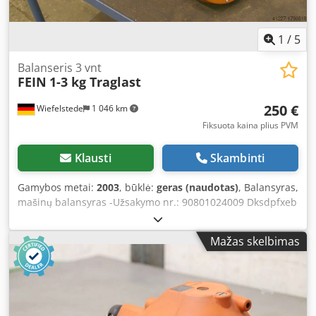
1
/
5
Balanseris 3 vnt
FEIN
1-3 kg Traglast
250 €
Wiefelstede
1 046 km
Fiksuota kaina plius PVM
Klausti
Skambinti
Gamybos metai:
2003
, būklė:
geras (naudotas)
, Balansyras,
mašinų balansyras -Užsakymo nr.: 90801024009 Dksdpfxeb
A Rzce Akzer -3 vnt.: su kreipiančiaisiais bėgeliais ir
prijungimo kabeliu -Nosiamoji galia (vnt.): 1-3 kg -Virvės
Mažas skelbimas
ilgis: 2 m -Kaina/pardavimas: pilnai -Svoris: 12 kg