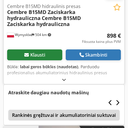
Cembre B15MD hidraulinis presas
Cembre B15MD Zaciskarka
hydrauliczna
Cembre B15MD
Zaciskarka hydrauliczna
898 €
Wymysłów
504 km
Fiksuota kaina plius PVM
Klausti
Skambinti
Būklė:
labai geros būklės (naudotas)
, Parduodu
profesionalius akumuliatorinius hidraulinius presus
Cembre, modelis B15MD. Įrenginys visiškai techniškai
tvarkingas, paruoštas darbui. Parduodama be
akumuliatoriaus ir įkroviklio. Vizualinė būklė labai gera,
Atraskite daugiau naudotų mašinų
matomi įprasti naudojimo požymiai nuotraukose.
Komplekte yra originalus Cembre transportavimo
lagaminas ir priedai matomi nuotraukose. Techniniai
s
duomenys: Gamintojas: Cembre Modelis: B15MD
Rankinės gręžtuvai ir akumuliatoriniai suktuvai
Prispaudimo jėga: 15 kN Maitinimas: akumuliatorius 18V
Kilmės šalis: Italija Kompaktiška ir lengva konstrukcija