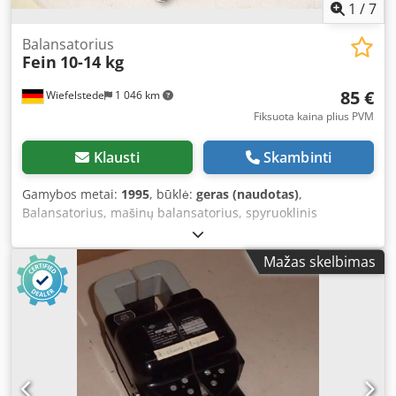
1
/
7
Balansatorius
Fein
10-14 kg
85 €
Wiefelstede
1 046 km
Fiksuota kaina plius PVM
Klausti
Skambinti
Gamybos metai:
1995
, būklė:
geras (naudotas)
,
Balansatorius, mašinų balansatorius, spyruoklinis
traukiklis, lyninis traukiklis, svorio balansatorius,
suvyniojimo įrenginys Dkjdpjzhuglofx Akzer - Gamintojas:
Mažas skelbimas
Fein, spyruoklinis balansatorius - Keliamoji galia: 10–14 kg
- Užsakymo nr.: 90801029002 - Kiekis: 1x spyruoklinis
traukiklis prieinamas - Matmenys: 310/190/135 mm -
Svoris: 4 kg