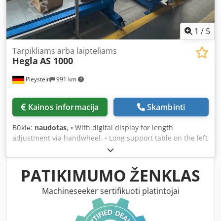
1
/
5
Tarpikliams arba laipteliams
Hegla
AS 1000
Pleystein
991 km
Kainos informacija
Skambinti
Būklė:
naudotas
, • With digital display for length
adjustment via handwheel. • Long support table on the left
and right Dedpfx Aowcm Nqenkjck • Storage rack behind •
Extraction system • Spare saw blades • Price on request
PATIKIMUMO ŽENKLAS
Machineseeker sertifikuoti platintojai