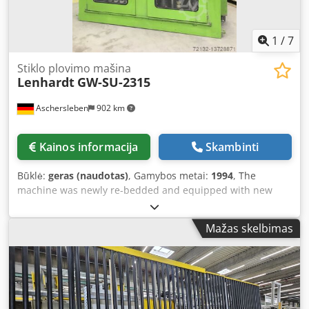
1
/
7
Stiklo plovimo mašina
Lenhardt
GW-SU-2315
Aschersleben
902 km
Kainos informacija
Skambinti
Būklė:
geras (naudotas)
, Gamybos metai:
1994
, The
machine was newly re-bedded and equipped with new
brushes one year ago. The wash brushes are in very good
condition! - 8 brushes - Without infeed and outfeed section
Mažas skelbimas
- Includes control cabinet and drying blower - Working
direction: from right to left - Washing height: 2.3 m - Glass
thickness: 4–15 mm - Width: 2900 mm - Depth: 1100 mm
Dodpfoqc Udisx Ankjck - Height: 3400 mm