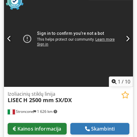
1
/
10
Izoliacinių stiklų linija
LISEC
H 2500 mm SX/DX
Stroncone
1 626 km
Kainos informacija
Skambinti