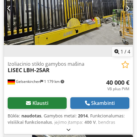
1
/
4
Izoliacinio stiklo gamybos mašina
LISEC
LBH-25AR
40 000 €
Gelsenkirchen
1 179 km
VB plius PVM
Klausti
Skambinti
Būklė:
naudotas
, Gamybos metai:
2014
, Funkcionalumas:
visiškai funkcionalus
, įėjimo įtampa:
400 V
, bendras
svoris:
2 200 kg
, įvesties srovės tipas:
Oro kondicionierius
,
Įranga:
dokumentacija / vadovas
, Parduodame naudotą