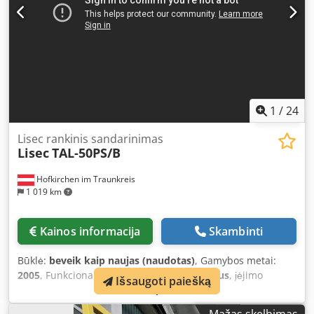
1
/
24
Lisec rankinis sandarinimas
Lisec
TAL-50PS/B
Hofkirchen im Traunkreis
1 019 km
Kainos informacija
Skambinti
Būklė:
beveik kaip naujas (naudotas)
, Gamybos metai:
2005
, Funkcionalumas:
visiškai funkcionalus
, įėjimo
Išsaugoti paiešką
įtampa:
400 V
, įvesties srovės tipas:
trifazis
, Lisec rankinis
sandarinimo įrenginys TAL-50PS/B Lisec 2K rankinis