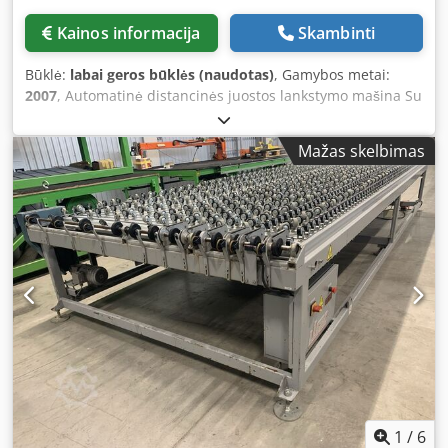
Kainos informacija
Skambinti
Būklė:
labai geros būklės (naudotas)
, Gamybos metai:
2007
, Automatinė distancinės juostos lankstymo mašina Su
profilių laikikliu Galima lankstyti aliuminio, plieno ir
šiluminių (plastikinių) distancinių juostų profilius
Mažas skelbimas
Universalus lankstymo įrankis aliuminiui iki 24 mm Visos
formos pagal LISEC formų katalogą Rinkinį sudaro Domino
A-100 rašalinė spaudtuvė Daugiau techninės informacijos
rasite pridėtame Techn. duomenų faile Labai gera ir
tvarkinga būklė Gera darbinė būsena, patikrinta Žiūrėkite
vaizdo įrašą Parduodama tokios būklės, kokia yra Galima
įsigyti iš karto Dsdpfxjzdynme Ankeck
1
/
6