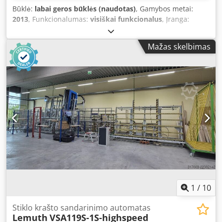
Būklė:
labai geros būklės (naudotas)
, Gamybos metai:
2013
, Funkcionalumas:
visiškai funkcionalus
, Įranga:
dokumentacija / vadovas
, „LISEC“ – 2500 mm x 3500 mm.
Dedpfszkugdox Ankeck Pagaminimo metai – 2013 m. Įranga
Mažas skelbimas
veikia nuolat.
1
/
10
Stiklo krašto sandarinimo automatas
Lemuth
VSA119S-1S-highspeed