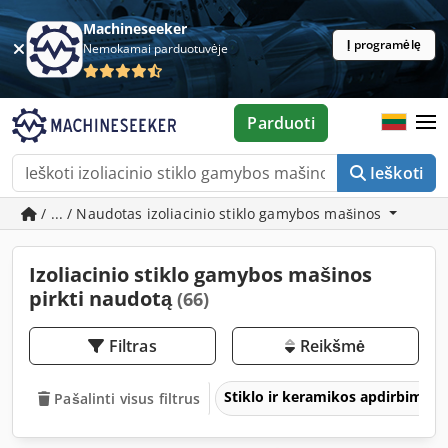
Machineseeker
Į programėlę
Nemokamai parduotuvėje
Parduoti
Ieškoti
/ ... / Naudotas izoliacinio stiklo gamybos mašinos
Izoliacinio stiklo gamybos mašinos
pirkti naudotą
(66)
Filtras
Reikšmė
Stiklo ir keramikos apdirbimas
Pašalinti visus filtrus