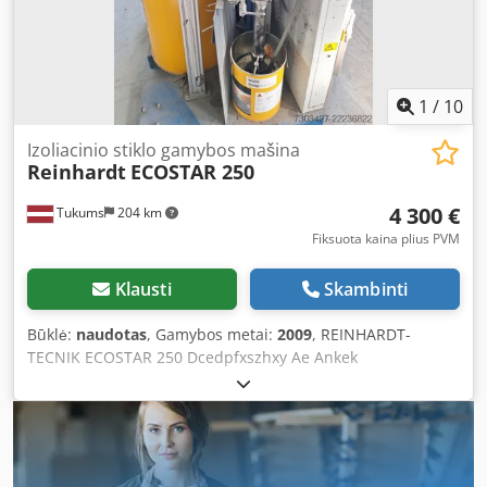
1
/
10
Izoliacinio stiklo gamybos mašina
Reinhardt
ECOSTAR 250
4 300 €
Tukums
204 km
Fiksuota kaina plius PVM
Klausti
Skambinti
Būklė:
naudotas
, Gamybos metai:
2009
, REINHARDT-
TECNIK ECOSTAR 250 Dcedpfxszhxy Ae Ankek