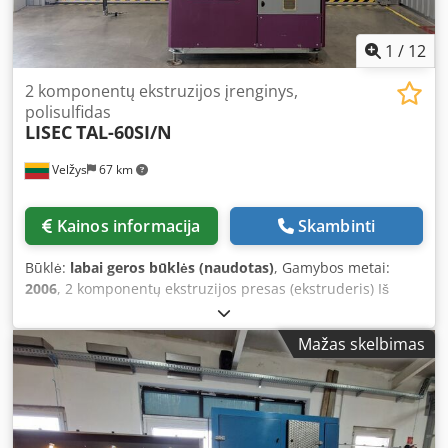
1
/
12
2 komponentų ekstruzijos įrenginys,
polisulfidas
LISEC
TAL-60SI/N
Velžys
67 km
Kainos informacija
Skambinti
Būklė:
labai geros būklės (naudotas)
, Gamybos metai:
2006
, 2 komponentų ekstruzijos presas (ekstruderis) Iš
pradžių pagamintas silikonui, tačiau naudotas polisulfidui
Lengvai pritaikomas darbui su silikonu Hidraulinis Daugiau
Mažas skelbimas
techninės informacijos – pridėtame techninių duomenų
faile Puikios būklės Gerai veikiantis, patikrintas
Parduodamas tokios būklės, kokia yra Dcodezdyvwspfx
Ankek Galimas iš karto