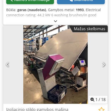
Būklė:
geras (naudotas)
, Gamybos metai:
1993
, Electrical
connection rating: 44.2 kW 6 washing brushes/in good
condition Direction of operation: right/left Washing height:
2,500 mm Dedpfxowx H Tbe Ankjck Infeed length to the
Mažas skelbimas
washing machine: 3,200 mm Outfeed length from the
washing machine: 1,100 mm
1
/
18
Izoliacinio stiklo gamybos mašina