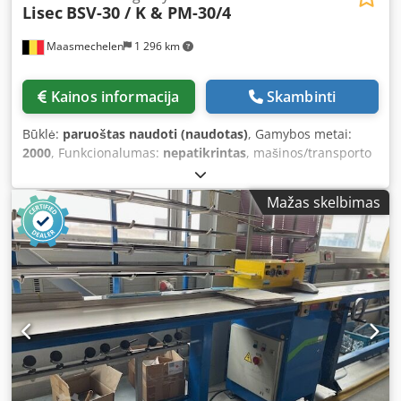
Lisec
BSV-30 / K & PM-30/4
Maasmechelen
1 296 km
Kainos informacija
Skambinti
Būklė:
paruoštas naudoti (naudotas)
, Gamybos metai:
2000
, Funkcionalumas:
nepatikrintas
, mašinos/transporto
priemonės numeris:
520-003956
, Lisec
afstandhouderbuiger Dcodpfjvktytjx Anksk Printer voor
Mažas skelbimas
afstandhouders niet beschikbaar