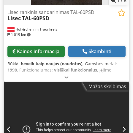
1
/
8
Lisec rankinis sandarinimas TAL-60PSD
Lisec
TAL-60PSD
Hofkirchen im Traunkreis
1 019 km
Kainos informacija
Skambinti
Būklė:
beveik kaip naujas (naudotas)
, Gamybos metai:
1998
, Funkcionalumas:
visiškai funkcionalus
, įėjimo
įtampa:
400 V
, bendras svoris:
850 kg
, įvesties srovės tipas:
trifazis
, „Lisec 2k“ – polimerizuotojo tipo sandarinimo
Mažas skelbimas
įrenginys, skirtas polsulfidams, pagamintas 1998 m., šiuo
metu visiškai atnaujinamas (bus kaip naujas, atrodys ir
veiks kaip naujas, žiūrėkite pirmąsias nuotraukas).
Atnaujintas įrenginys bus prieinamas rugpjūčio pabaigoje
ir nuo tada jį bus galima apžiūrėti mūsų sandėlyje
Oroahsza mieste (Vengrija). Dcedpsziwv Eefx Ankok Šiuo
metu įrenginys naudojamas polimerizuoti polsulfidams,
tačiau, jei pageidaujama, jį galima papildomai