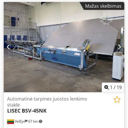
Mažas skelbimas
1
/
19
Automatinė tarpinės juostos lenkimo
staklė
LISEC
BSV-45NK
Velžys
67 km