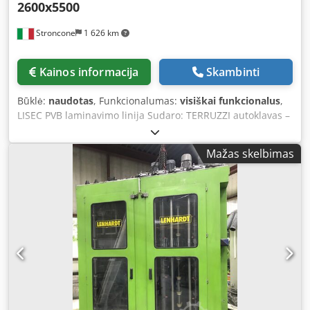
2600x5500
Stroncone
1 626 km
Kainos informacija
Skambinti
Būklė:
naudotas
, Funkcionalumas:
visiškai funkcionalus
,
LISEC PVB laminavimo linija Sudaro: TERRUZZI autoklavas –
pagamintas 2007 m. LISEC HVM26B6 skalbimo mašina –
pagaminta 2015 m. Djdpsy I Sd Rsfx Ankeck Švarioji
Mažas skelbimas
patalpa Valcavimo įrenginys Matmenys: 5500 x 2600 mm