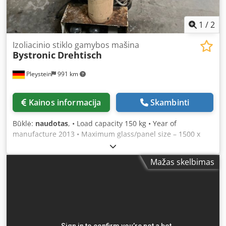
1
/
2
Izoliacinio stiklo gamybos mašina
Bystronic
Drehtisch
Pleystein
991 km
Kainos informacija
Skambinti
Būklė:
naudotas
, • Load capacity 150 kg • Year of
manufacture 2013 • Maximum glass/panel size – 1500 x
2400 mm • Machine no. – L-220.1743 Dcodpfxowcm U Hs
Anksk • Price on request
Mažas skelbimas