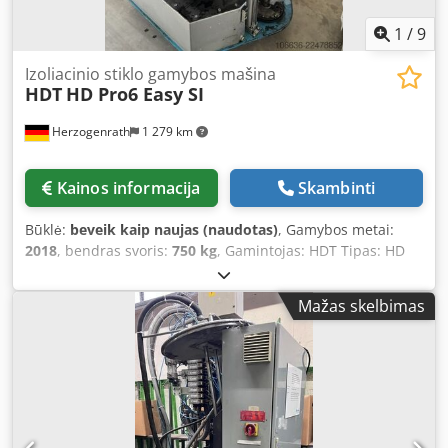
1
/
9
Izoliacinio stiklo gamybos mašina
HDT
HD Pro6 Easy SI
Herzogenrath
1 279 km
Kainos informacija
Skambinti
Būklė:
beveik kaip naujas (naudotas)
, Gamybos metai:
2018
, bendras svoris:
750 kg
, Gamintojas: HDT Tipas: HD
Pro6 Easy SI Gamybos metai: 2003 / 2018 Srovė: 16 A
Svoris: 750 kg HD Pro-6 Easy – tai geriausias HDT
Mažas skelbimas
hidraulinių rankinių sandarinimo įrenginių modelis.
Naujoviška šešiakampė pagrindinė konstrukcija užtikrina
didesnį stabilumą, o pasukamas valdymo skydas – tik viena
iš akivaizdžiausių naujosios, aukštųjų technologijų versijos
savybių. Dsdpfxozraafj Ankjck Pasukamas svirtis su
pneumatine pagalba leidžia efektyviai integruoti į jūsų
individualų darbo procesą ir užtikrina optimalų