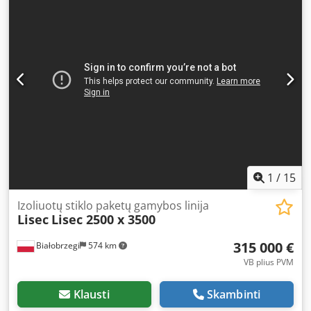
25V8, pagaminta 2002 m., judėjimo kryptis – iš kairės į
dešinę arba atvirkščiai, su 8 šereliais, skirtu žemos
emisijos stiklams plauti, įskaitant šiuos komponentus: -
įvado konvejeris (3,3 m) gamintojo „MBR“ („Maschinenbau
Radovanovic“) - stiklų plovimo mašina VHW-25V8 - išvado
konvejeris (4,4 m), gamintojas „MBR“ Dcsdozq S A Nepfx
Ankjk - 2 karšto vandens talpyklos - 2 smėlio filtrai - 1
pūtiklis Mašina yra labai geros būklės ir bus galima ją
įsigyti Vokietijoje, esamoje vietoje, nuo spalio pabaigos.
1
/
15
Izoliuotų stiklo paketų gamybos linija
Lisec
Lisec 2500 x 3500
315 000 €
Białobrzegi
574 km
VB plius PVM
Klausti
Skambinti