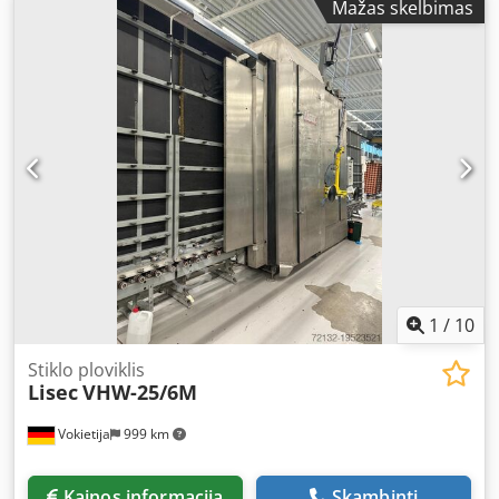
Mažas skelbimas
„LISEC LBH-25AR“ stiklo paketų gamybos mašiną,
pagamintą 2014 m. Djdpfx Aszmn Iyjnkock Serijos /
gamybos numeris: 572-074946 Svoris: 2200 kg Nominali
srovė (esant pilnai apkrovai): 10,00 A Aktyvioji galia: 7,00
kVA Įtampa: 400 V Dažnis: 50 Hz Atsparumas trumpajam
jungimui: 10 kA Slėgis: 6,00 bar Apsaugos klasė: IP32
Maksimali srovė: 1,4 A Kintamoji / nuolatinė įtampa: 400 /
24 V Jei turite klausimų arba norite gauti daugiau
informacijos, nedvejodami rašykite mums arba
skambinkite.
1
/
10
Stiklo ploviklis
Lisec
VHW-25/6M
Vokietija
999 km
Kainos informacija
Skambinti