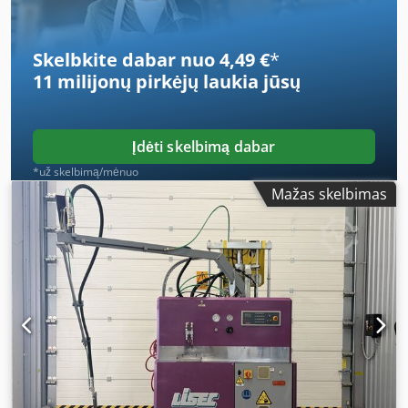
Skelbkite dabar nuo 4,49 €
*
11 milijonų pirkėjų
laukia jūsų
Įdėti skelbimą dabar
*už skelbimą/mėnuo
Mažas skelbimas