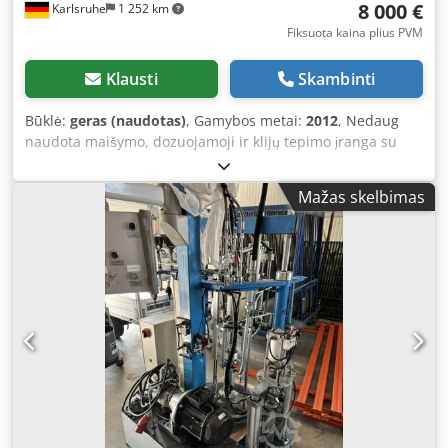
8 000 €
Karlsruhe
1 252 km
Fiksuota kaina plius PVM
Klausti
Skambinti
Būklė:
geras (naudotas)
, Gamybos metai:
2012
, Nedaug
naudota maišymo, dozuojamoji ir klijų tepimo įranga su
krumpliniu siurbliu, puikios būklės: t-s-i mastermix gear
basic – Maišymo ir dozuojamoji įranga dvikomponenčiams
Mažas skelbimas
silikoniniams klijams – Dvikomponenčių krumplinių siurblių
dozuojamoji įranga – Žarna, 2,5 m, dvikomponenčio
pistoleto rinkinys Dcodpfxszq S Ife Ankjk – „Siemens S7-
200“ valdiklis – Viršslėgio / trūkumo apsauga – Leidžiamo
laiko stebėjimas su garsiniu įspėjimu – 200 litrų A
komponento talpa – 20 litrų B komponento talpa –
Pasukamo svirties prailginimas 800 mm – Pasukamos
svirties pakėlimas 300 mm – Žarnos prailginimas 1000 mm
– Automatinis purškimas, kai įranga yra „parkavimo“
padėtyje – Pagaminta 2012 m., atnaujinta „T-S-I“ 2016–2017
m. – Įranga naudota nedaug – Pardavimo vieta: Karlsrūhė /
Pietų Vokietija – Apžiūra galima iš anksto susitarus