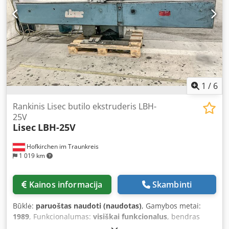
Įranga yra geros būklės ir veikia be priekaištų. Ji
parduodama tokios būklės, kokios yra, tiesiogiai iš
gamyklos (EXW) esamoje vietoje Rumunijoje, išmontuota ir
pakrauta ant sunkvežimio. Įranga yra iš karto prieinama.
1
/
6
Rankinis Lisec butilo ekstruderis LBH-
25V
Lisec
LBH-25V
Hofkirchen im Traunkreis
1 019 km
Kainos informacija
Skambinti
Būklė:
paruoštas naudoti (naudotas)
, Gamybos metai:
1989
, Funkcionalumas:
visiškai funkcionalus
, bendras
ilgis:
3 000 mm
, bendras plotis:
800 mm
, bendras aukštis: