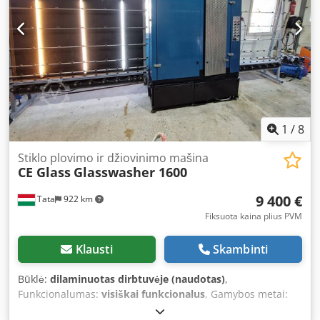
1
/
8
Stiklo plovimo ir džiovinimo mašina
CE Glass
Glasswasher 1600
9 400 €
Tata
922 km
Fiksuota kaina plius PVM
Klausti
Skambinti
Būklė:
dilaminuotas dirbtuvėje (naudotas)
,
Funkcionalumas:
visiškai funkcionalus
, Gamybos metai:
2011
, CE Glass gamybos 1600 mm vertikali stiklo plovimo ir