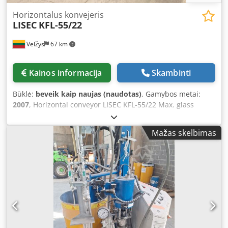
Horizontalus konvejeris
LISEC
KFL-55/22
Velžys
67 km
Kainos informacija
Skambinti
Būklė:
beveik kaip naujas (naudotas)
, Gamybos metai:
2007
, Horizontal conveyor LISEC KFL-55/22 Max. glass
width: 2200 mm Dcedpfxoiy Dh Hj Ankok Motorized With
rollers Overall dimensions: L 5800 x W 2300 mm Year of
Mažas skelbimas
manufacture: 2007 In very good and clean condition Good
working order, tested Immediately available