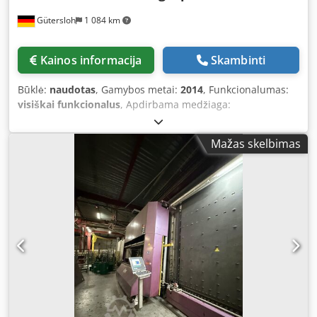
Gütersloh
1 084 km
Kainos informacija
Skambinti
Būklė:
naudotas
, Gamybos metai:
2014
, Funkcionalumas:
visiškai funkcionalus
, Apdirbama medžiaga:
vienkomponentis silikonas, skirtas stiklų sandarinimui.
Silikono padengimas: stiklo sandarinimas, silikono tepimas
Mažas skelbimas
palei stiklo ir rėmo kraštą. Dcedpfxoznbv Tj Ankek
Apdirbimo padėtis: apdirbamas vertikaliai išdėstytas
detalė.