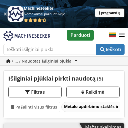
Machineseeker
Į programėlę
Nemokamai parduotuvėje
Parduoti
Ieškoti
/ ... / Naudotas išilginiai pjūklai
Išilginiai pjūklai pirkti naudotą
(5)
Filtras
Reikšmė
Metalo apdirbimo staklės ir įra
Pašalinti visus filtrus
Mažas skelbimas