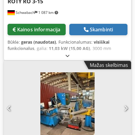
ROTY
RO 3-15
Schwabach
1 087 km
Kainos informacija
Skambinti
Būklė:
geras (naudotas)
, Funkcionalumas:
visiškai
funkcionalus
, galia:
11,03 kW (15,00 AG)
, 3000 mm
pjovimo ilgis - skirtinis pjūvis - disko skersmuo 500 mm -
pjovimo aukštis 170 mm Codpjzmxrcefx Ad Norf
Mažas skelbimas