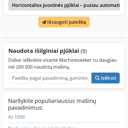
s
Horizontalios juostinės pjūklai – pusiau automatinia
Išsaugoti paiešką
Naudota išilginiai pjūklai
(5)
Dabar ieškokite visame Machineseeker su daugiau
nei 200 000 naudotų mašinų.
Ieškoti
Naršykite populiariausius mašinų
pavadinimus:
As 1050