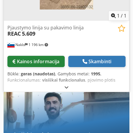
1
/
1
Pjaustymo linija su pakavimo linija
REAC
5.609
Naklo
1 196 km
Kainos informacija
Skambinti
Būklė:
geras (naudotas)
, Gamybos metai:
1995
,
Funkcionalumas:
visiškai funkcionalus
, pjovimo plotis
(maks.):
500 mm
, Siūlome naudotą, geros būklės REAC
5.609 pjovimo liniją su pakavimo linija, pagaminta 1995 m.
Gamintojas: REAC Modelis: 5.609 Pagaminimo metai: 1995
Būklė: gera Cjdpfx Adjznxffo Nsrf Kategorijos ID: 805 Tipo
ID: 1270 Įrangos tipas: pjovimo linija su pakavimo linija
Įeinančios juostos plotis: 500 mm Juostos storis: 0,25–2,0
mm Ritės svoris atsukimo įrenginyje: 5000 kg Ritės svoris
suvyniojimo įrenginyje: 2000 kg Pjūvių skaičius: 20–25