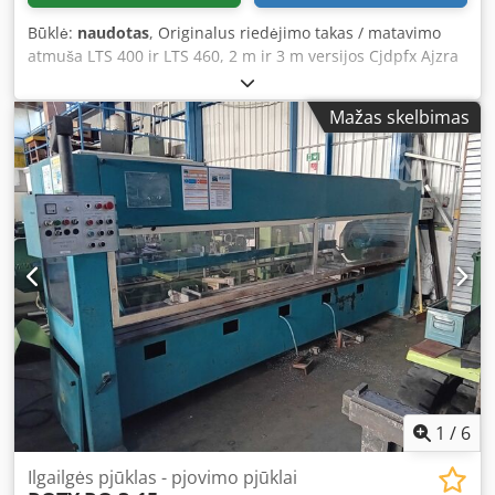
Būklė:
naudotas
, Originalus riedėjimo takas / matavimo
atmuša LTS 400 ir LTS 460, 2 m ir 3 m versijos Cjdpfx Ajzra
Rksd Norf
Mažas skelbimas
1
/
6
Ilgailgės pjūklas - pjovimo pjūklai