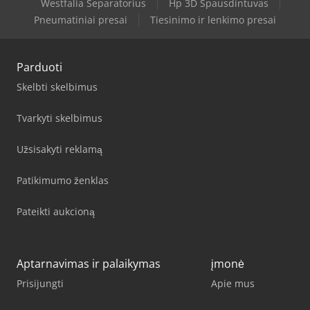
Westfalia Separatorius
Hp 3D Spausdintuvas
Pneumatiniai presai
Tiesinimo ir lenkimo presai
Parduoti
Skelbti skelbimus
Tvarkyti skelbimus
Užsisakyti reklamą
Patikimumo ženklas
Pateikti aukcioną
Aptarnavimas ir palaikymas
įmonė
Prisijungti
Apie mus