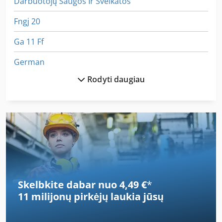
Darbuotojų Saugos Ir Sveikatos
Fngj 20
Ga 11 Ff
German
Rodyti daugiau
Hh Saugiklis
Idx 23
Iš Anksto Dengtos
Iš Anksto Nustatyti Skaitiklio
Kaip Susisiekti Su Mašina
Skelbkite dabar nuo 4,49 €
*
Kaip Susisiekti Su Ratukais
11 milijonų pirkėjų
laukia jūsų
Kaip Susisiekti Su Šlifavimo Staklės