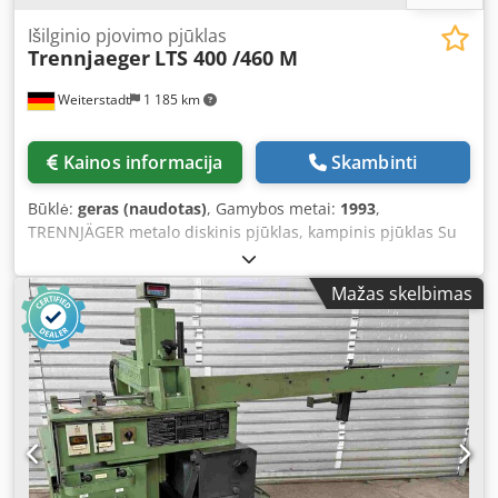
Išilginio pjovimo pjūklas
Trennjaeger
LTS 400 /460 M
Weiterstadt
1 185 km
Kainos informacija
Skambinti
Būklė:
geras (naudotas)
, Gamybos metai:
1993
,
TRENNJÄGER metalo diskinis pjūklas, kampinis pjūklas Su
išilginiu atmušėju! Pjūklo disko skersmuo: 400 mm Pjovimo
ilgis: 400 mm Credpfx Aex U Dl Tsd Nsf Pjovimo skersmuo:
Mažas skelbimas
130 mm Pagaminimo metai: 1993 380V Galia: 4,5 kW