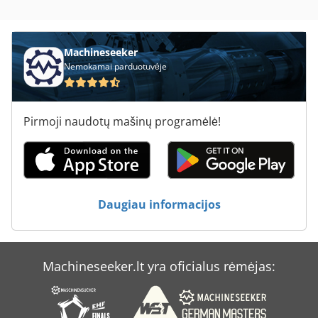
Tur 560
Įrankis Ir Pjautuvas Malūnėlis
Machineseeker
Nemokamai parduotuvėje
Pirmoji naudotų mašinų programėlė!
Daugiau informacijos
Machineseeker.lt yra oficialus rėmėjas: