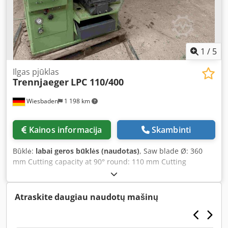
1
/
5
Ilgas pjūklas
Trennjaeger
LPC 110/400
Wiesbaden
1 198 km
Kainos informacija
Skambinti
Būklė:
labai geros būklės (naudotas)
, Saw blade Ø: 360
mm Cutting capacity at 90° round: 110 mm Cutting
capacity at 90° rectangular: 110 x 400 mm Cedpfov D Hzkox
Ad Njrf Mitre cutting capacity at 45° round: 110 mm Mitre
cutting capacity at 45° rectangular: 110 x 280 mm Cutting
Atraskite daugiau naudotų mašinų
speed: 16 - 50 m/min Drive motor: 380 V, approx. 1.5/2 kW
Space requirement: 2600 x 1150 x 1600 mm Weight:
approx. 1000 kg