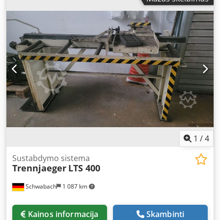
1
/
4
Sustabdymo sistema
Trennjaeger
LTS 400
Schwabach
1 087 km
Kainos informacija
Skambinti