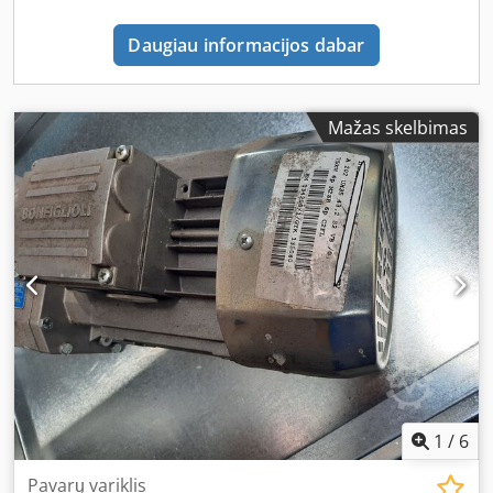
Daugiau informacijos dabar
Mažas skelbimas
1
/
6
Pavarų variklis