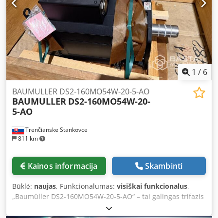
asinchroninis variklis, kurio galia apytiksliai 37 kW, 225
dydžio, apsaugos laipsnis IP55 ir sukimosi greitis apytiksliai
1470 aps./min.
1
/
6
BAUMULLER DS2-160MO54W-20-5-AO
BAUMULLER
DS2-160MO54W-20-
5-AO
Trenčianske Stankovce
811 km
Kainos informacija
Skambinti
Būklė:
naujas
, Funkcionalumas:
visiškai funkcionalus
,
„Baumüller DS2-160MO54W-20-5-AO“ – tai galingas trifazis
sinchroninis servovariklis. Šie varikliai skirti sudėtingoms
pramoninėms reikmėms ir pasižymi dideliu dinamizmu bei