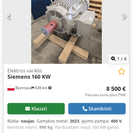
1
/
4
Elektros variklis
Siemens
160 KW
8 500 €
Bystrzyca
638 km
Fiksuota kaina plius PVM
Klausti
Skambinti
Būklė:
naujas
, Gamybos metai:
2023
, įėjimo įtampa:
400 V
,
bendras svoris:
990 kg
, Parduodami nauji 160 kW galios