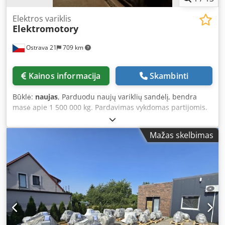
Elektros variklis
Elektromotory
Ostrava 21
709 km
Kainos informacija
Skambinti
Būklė:
naujas
, Parduodu naujų variklių sandėlį, bendra
masė apie 1 500 000 kg. Pardavimas vykdomas partijomis.
Minimalus užsakymo kiekis – 50 000 kg. Visi varikliai yra
nauji arba naudoti, tačiau atlikti remonto darbai. Apytikslis
Mažas skelbimas
kiekis – 3 000 vnt. Skirtingų gamintojų: „Siemens“, „ČKD“,
„MEZ“ ir kt. Dcedpezgu D Iefx Aczok Kaina už 1 kg – 1,50
euro.