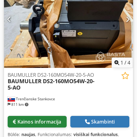
1
/
4
BAUMULLER DS2-160MO54W-20-5-AO
BAUMULLER
DS2-160MO54W-20-
5-AO
Trenčianske Stankovce
811 km
Kainos informacija
Skambinti
Būklė:
naujas
, Funkcionalumas:
visiškai funkcionalus
,