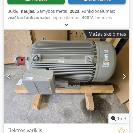
Būklė:
naujas
, Gamybos metai:
2023
, Funkcionalumas:
visiškai funkcionalus
, įėjimo įtampa:
400 V
, bendras
svoris:
1 530 kg
, SIEMENS, 250 kW, IE4 klasė Dedezr
Ihwjpfx Aczeck Garantija – 12 mėnesių.
Mažas skelbimas
1
/
3
Elektros variklis