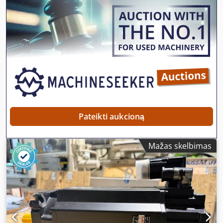
vandens aušinimu (apsaugos klasė IP54). Svarbiausi
techniniai duomenys: Djdezr H Shjpfx Aczeck • Serija: DS2 •
Dydis: 160 • Rotoriaus ilgis: M (vidutinis) • Apsaugos klasė /
aušinimas: IP54, vandens aušinimas (W) • Apvijos ir
vardiniai parametrai: šie varikliai pasiekia didelę galią
(pvz., esant 2000 aps./min, galia siekia kelias dešimtis
kilovatų).
Pateikti aukcioną
Mažas skelbimas