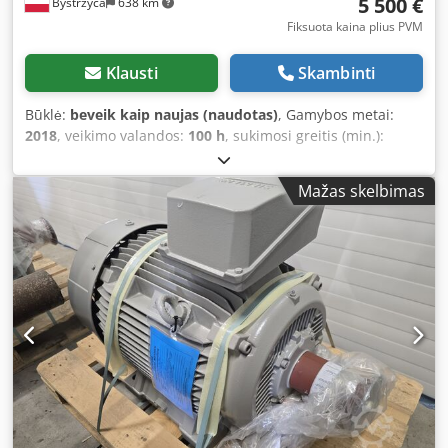
5 500 €
Bystrzyca
638 km
Fiksuota kaina plius PVM
Klausti
Skambinti
Būklė:
beveik kaip naujas (naudotas)
, Gamybos metai:
2018
, veikimo valandos:
100 h
, sukimosi greitis (min.):
2 982 aps./min
, įėjimo įtampa:
500 V
, ABB elektrinis variklis
132 kW 50 Hz 2982 aps./min. 500 V 6 mėnesių garantija
Mažas skelbimas
Dcodpfx Aov I Ervjczsk