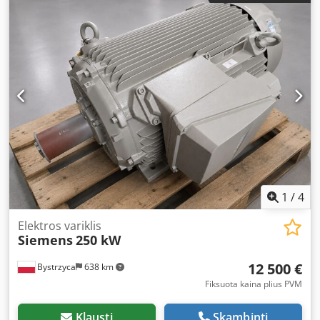
1
/
4
Elektros variklis
Siemens
250 kW
12 500 €
Bystrzyca
638 km
Fiksuota kaina plius PVM
Klausti
Skambinti