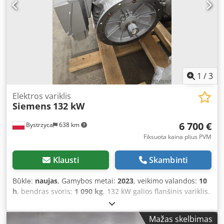
1
/
3
Elektros variklis
Siemens
132 kW
6 700 €
Bystrzyca
638 km
Fiksuota kaina plius PVM
Klausti
Skambinti
Būklė:
naujas
, Gamybos metai:
2023
, veikimo valandos:
10
h
, bendras svoris:
1 090 kg
, 132 kW galios flanšinis variklis.
Naujas. 12 mėnesių garantija. Dsdszr Ilijpfx Aczsck
Mažas skelbimas