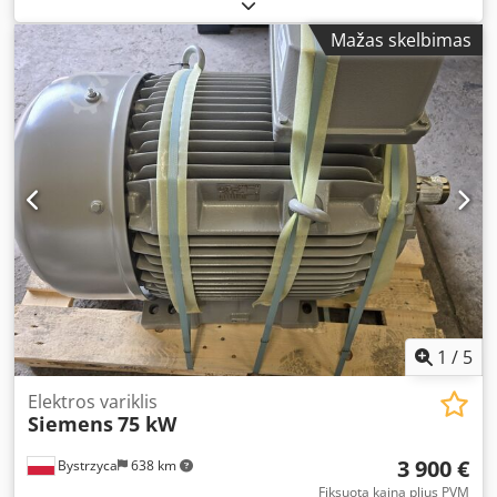
varikliai. Gamintojas: Siemens. Galiojimo laikas: 12
mėnesių garantija. Djdpfx Aewr Tzrjczeck Liko 4 vnt. NAUJI.
Mažas skelbimas
1
/
5
Elektros variklis
Siemens
75 kW
3 900 €
Bystrzyca
638 km
Fiksuota kaina plius PVM