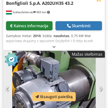
Bonfiglioli S.p.A.
A202UH35 43.2
Székesfehérvár
965 km
Kainos informacija
Skambinti
Gamybos metai:
2010
, būklė:
naudotas
, 0,75 kW Wał
wyjściowy drążony z wpustem Dcjdpfsh I D Ntjx Aczek
Przekładnia stożkowo-walcowa Przełożenie 43,2 Pozycja
montażowa: VB
Mažas skelbimas
Išsaugoti paiešką