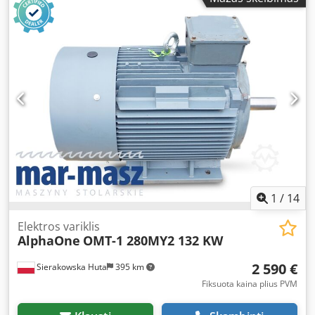
1
/
14
Elektros variklis
AlphaOne
OMT-1 280MY2 132 KW
2 590 €
Sierakowska Huta
395 km
Fiksuota kaina plius PVM