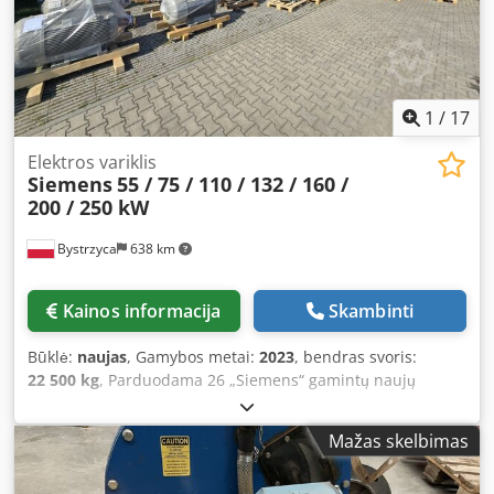
1
/
17
Elektros variklis
Siemens
55 / 75 / 110 / 132 / 160 /
200 / 250 kW
Bystrzyca
638 km
Kainos informacija
Skambinti
Būklė:
naujas
, Gamybos metai:
2023
, bendras svoris:
22 500 kg
, Parduodama 26 „Siemens“ gamintų naujų
variklių, pagamintų 2023 m. Galima įsigyti visą partiją arba
atskirai. IE3 klasės. 1 vnt. 894718.2 IE3 variklis, 3 fazės, 55
Mažas skelbimas
kW, 4 polių, 400|460 V, 50|60 Hz, „Siemens“, 1PC3105-
2CB20-0FA0, 2023-04, ant EPAL padėklo, įpakuotas į plėvelę.