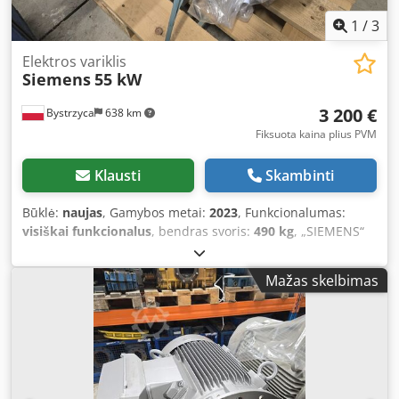
1
/
3
Elektros variklis
Siemens
55 kW
3 200 €
Bystrzyca
638 km
Fiksuota kaina plius PVM
Klausti
Skambinti
Būklė:
naujas
, Gamybos metai:
2023
, Funkcionalumas:
visiškai funkcionalus
, bendras svoris:
490 kg
, „SIEMENS“
variklis, 55 kW Naujas 1486 aps./min. Dsdpfezr Imaex
Aczeck Garantija – 12 mėnesių.
Mažas skelbimas