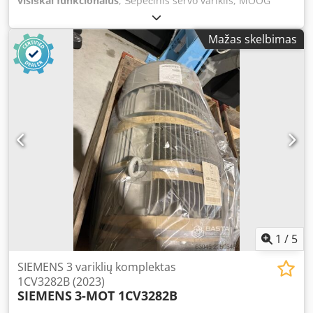
visiškai funkcionalus
, Šepečinis servo variklis, MOOG
G400-1002 serija Tipas: CA58814063EP3, be stabdžio
Modelis: G445-1002 Galia: 14,3 kW Nominali sukimosi
Mažas skelbimas
greitis: 3000 aps./min. Maksimalus sukimosi greitis: 3690
aps./min. Sukimo momentas: 60,3 Nm Srovė: 34,3 A
Įtampa: 600 V Apsaugos klasė: IP65 Pagaminimo metai:
2008-08 Dcjdpfxjzr E Dvs Aczsk
1
/
5
SIEMENS 3 variklių komplektas
1CV3282B (2023)
SIEMENS
3-MOT 1CV3282B