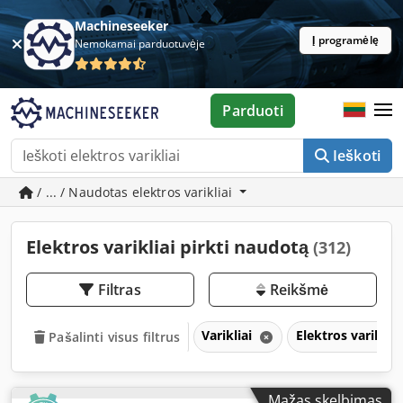
Machineseeker
Į programėlę
Nemokamai parduotuvėje
Parduoti
Ieškoti
/ ... / Naudotas elektros varikliai
Elektros varikliai pirkti naudotą
(312)
Filtras
Reikšmė
Varikliai
Elektros variklia
Pašalinti visus filtrus
Mažas skelbimas