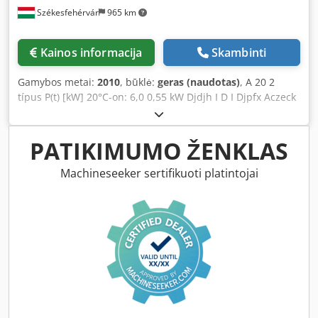
V, 50 Hz, „Siemens“, 6SL3203-0CE21-8AA0, 2023-03.
Székesfehérvár
965 km
Kainos informacija
Skambinti
Gamybos metai:
2010
, būklė:
geras (naudotas)
, A 20 2
típus P(t) [kW] 20°C-on: 6,0 0,55 kW Djdjh I D I Djpfx Aczeck
Üreges kimenő tengely és ékpálya Ferdefogazású
kúpkerekes hajtóművek Áttétel: 29,2 Beépítési pozíció: VB
PATIKIMUMO ŽENKLAS
Machineseeker sertifikuoti platintojai