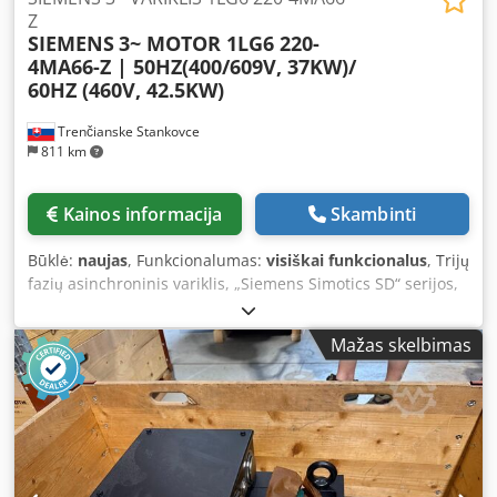
Z
SIEMENS
3~ MOTOR 1LG6 220-
4MA66-Z | 50HZ(400/609V, 37KW)/
60HZ (460V, 42.5KW)
Trenčianske Stankovce
811 km
Kainos informacija
Skambinti
Būklė:
naujas
, Funkcionalumas:
visiškai funkcionalus
, Trijų
fazių asinchroninis variklis, „Siemens Simotics SD“ serijos,
su ketaus korpusu. Tai keturių polių variklis (1500
aps./min.), 250M dydžio, kurio galia yra 55 kW esant 50 Hz
Mažas skelbimas
dažniui. Pagrindiniai techniniai duomenys: Dcsdpfxjzr Exyo
Aczsk • Galia: 55 kW (esant 50 Hz / 400 V / 690 V) • Dydis:
250M • Polių skaičius: 4 (apytiksliai 1480 aps./min.) •
Konstrukcija: ketaus korpusas (tinka sudėtingoms
eksploatavimo sąlygoms) • Naudingumo laipsnis: IE2 klasė
(aukštas naudingumo laipsnis) • Apsaugos laipsnis: IP55 [1,
2, 3, 4, 5] „Siemens 1LG6 220-4MA66-Z“ yra trijų fazių