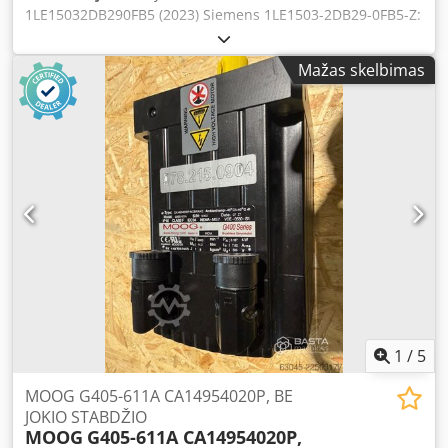
1LE15032DB290FB5 (2023) Siemens 1LE1503-2DB29-0FB5-Z:
• 90 kW • 60 Hz • 1788 aps./min. • Montavimo dydis 280M •
IP55 Dsdozr Nkmepfx Aczsck • IE3 • Svoris 690 kg
Mažas skelbimas
1
/
5
MOOG G405-611A CA14954020P, BE
JOKIO STABDŽIO
MOOG
G405-611A CA14954020P,