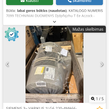
Klausti
Skambinti
Būklė:
labai geros būklės (naudotas)
, KATALOGO NUMERIS
7099 TECHNINIAI DUOMENYS Djdpfxjzhu T Ee Aczock -
variklio galia: 132 kW - ašies skersmuo: 65 mm - išsiuntimo
matmenys I/P/A: 120x80x700 mm - variklio matmenys I/P/A:
Mažas skelbimas
550x1050x700 mm - svoris: 630 kg PRIVALUMAI – naudotas
variklis – labai gera būklė Grynoji kaina: 10 900 PLN Grynoji
kaina: 2 590 EUR (pagal 4,2 EUR kursą) (Kainos gali keistis
esant dideliems svyravimams)
1
/
5
SIEMENS 3~ VARIKLIS 1LG6 220-4MA66-