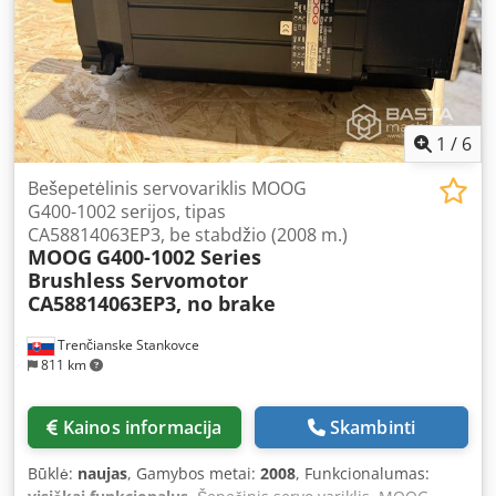
1
/
6
Bešepetėlinis servovariklis MOOG
G400-1002 serijos, tipas
CA58814063EP3, be stabdžio (2008 m.)
MOOG
G400-1002 Series
Brushless Servomotor
CA58814063EP3, no brake
Trenčianske Stankovce
811 km
Kainos informacija
Skambinti
Būklė:
naujas
, Gamybos metai:
2008
, Funkcionalumas: