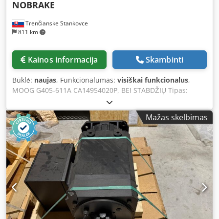
NOBRAKE
Trenčianske Stankovce
811 km
Kainos informacija
Skambinti
Būklė:
naujas
, Funkcionalumas:
visiškai funkcionalus
,
MOOG G405-611A CA14954020P, BEI STABDŽIŲ Tipas:
CA14954020P.NOBRAKE Dcedpezr H A Hofx Aczsk Modelis:
G405-611A Galia: 3,187 kW Nominali sūkių dažnis: 4000
Mažas skelbimas
aps./min. Sukimo momentas: 11,2 Nm Pagaminimo metai:
2007-07 Be stabdžių (NOBRAKE) Apsaugos klasė IP65