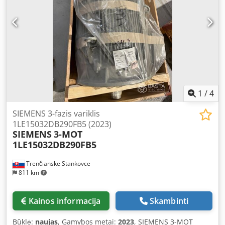
1
/
4
SIEMENS 3-fazis variklis
1LE15032DB290FB5 (2023)
SIEMENS
3-MOT
1LE15032DB290FB5
Trenčianske Stankovce
811 km
Kainos informacija
Skambinti
Būklė:
naujas
, Gamybos metai:
2023
, SIEMENS 3-MOT