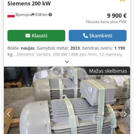
Siemens
200 kW
9 900 €
Bystrzyca
638 km
Fiksuota kaina plius PVM
Klausti
Skambinti
Būklė:
naujas
, Gamybos metai:
2023
, bendras svoris:
1 190
kg
, „Siemens“ variklis, 200 kW 1488 aps./min. 12 mėnesių
garantija yra 2 vnt. Dsdpfxjzr Iggj Aczsck
Mažas skelbimas