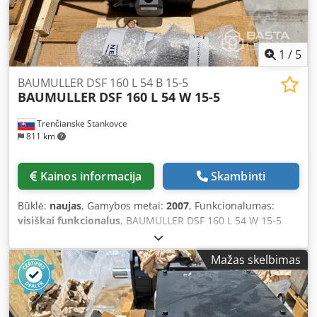
1
/
5
BAUMULLER DSF 160 L 54 B 15-5
BAUMULLER
DSF 160 L 54 W 15-5
Trenčianske Stankovce
811 km
Kainos informacija
Skambinti
Būklė:
naujas
, Gamybos metai:
2007
, Funkcionalumas:
visiškai funkcionalus
, BAUMULLER DSF 160 L 54 W 15-5
Dcedpfx Acszr H H Eszsk
Mažas skelbimas