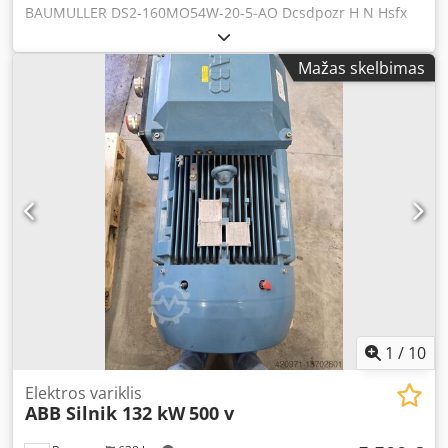
BAUMULLER DS2-160MO54W-20-5-AO Dcsdpozr H N Hsfx
Aczek
Mažas skelbimas
1
/
10
Elektros variklis
ABB Silnik 132 kW
500 v