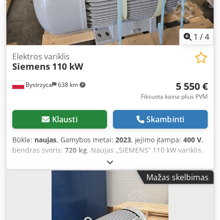
1
/
4
Elektros variklis
Siemens
110 kW
5 550 €
Bystrzyca
638 km
Fiksuota kaina plius PVM
Klausti
Skambinti
Būklė:
naujas
, Gamybos metai:
2023
, įėjimo įtampa:
400 V
,
bendras svoris:
720 kg
, Naujas „SIEMENS“ 110 kW variklis.
Prieinama 8 vnt. Sūkių skaičius: 1486 aps./min. Didžiausias
sūkių skaičius: 2970 aps./min. GARANTIJA – 12 mėnesių.
Mažas skelbimas
Dodpszr Eraefx Aczock