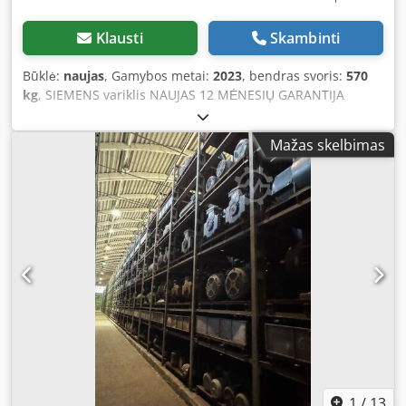
Klausti
Skambinti
Būklė:
naujas
, Gamybos metai:
2023
, bendras svoris:
570
kg
, SIEMENS variklis NAUJAS 12 MĖNESIŲ GARANTIJA
Prieinama 2 vnt. 2970 aps./min. 1488 aps./min.
Dcedpfxjwiwfis Aczsk
Mažas skelbimas
1
/
13