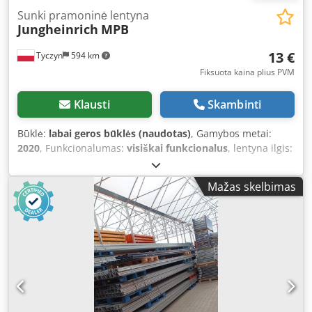
Sunki pramoninė lentyna
Jungheinrich
MPB
13 €
Tyczyn
594 km
Fiksuota kaina plius PVM
Klausti
Skambinti
Būklė:
labai geros būklės (naudotas)
, Gamybos metai:
2020
, Funkcionalumas:
visiškai funkcionalus
, lentyna ilgis:
2 700 mm
, keliamoji galia:
600 kg
, rėmo aukštis:
9 000
mm
, „Jungheinrich MPB“ paletiniai stelažai – daugiau nei
Mažas skelbimas
1000 stulpų ir keli tūkstančiai skersinių Parduodame didelį
kiekį naudotų „Jungheinrich MPB“ paletinių stelažų.
Prieinamos dalys: Stulpai: aukštis nuo 3000 mm iki 10 000
mm, daugiau nei 1000 vnt., įvairūs aukščio ir apkrovos
variantai. Skersiniai, 2700 mm ilgio: Dedpfxezrnnks
Amnekr apkrova 3 × 500 kg, apkrova 3 × 600 kg, apkrova 3 ×
800 kg. Skersiniai, 3600 mm ilgio: apkrova 4 × 500 kg,
apkrova 4 × 600 kg. Iš viso yra prieinami keli tūkstančiai
skersinių, todėl galima paruošti tiek atskirus stelažų