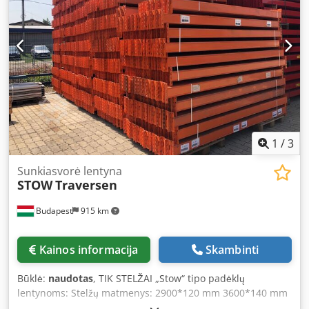
atsitiktinio ištraukimo
1
/
3
Sunkiasvorė lentyna
STOW
Traversen
Budapest
915 km
Kainos informacija
Skambinti
Būklė:
naudotas
, TIK STELŽAI „Stow“ tipo padėklų
lentynoms: Stelžų matmenys: 2900*120 mm 3600*140 mm
1800*80 mm 3500*145 mm 2700*80 mm 1900*120 mm