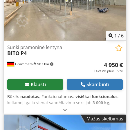
1
/
6
Sunki pramoninė lentyna
BITO
P4
4 950 €
Grammetal
963 km
EXW VB plius PVM
Klausti
Skambinti
Būklė:
naudotas
, Funkcionalumas:
visiškai funkcionalus
,
keliamoji galia vienai sandėliavimo sekcijai:
3 000 kg
,
lentynos aukštis:
7 500 mm
, atrama ilgis:
2 700 mm
,
lentyna ilgis:
28 320 mm
, keliamoji galia:
3 000 kg
, bendras
Mažas skelbimas
svoris:
12 000 kg
, rėmo aukštis:
7 500 mm
, Parduodama
aukštos kokybės BITO lentynų sistema – patikrinta, pilna ir