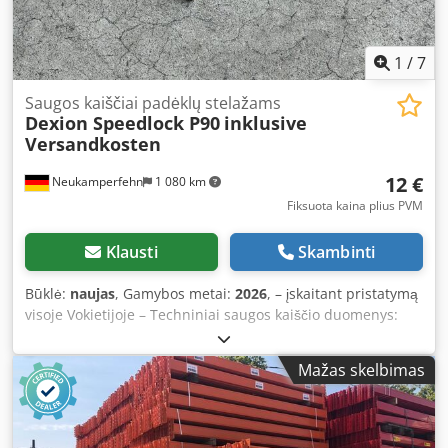
boards and front mounting 📞 Contact us – we’ll prepare a
specific layout tailored to your warehouse and calculate
the exact number of pallet positions.
1
/
7
Saugos kaiščiai padėklų stelažams
Dexion Speedlock P90
inklusive
Versandkosten
12 €
Neukamperfehn
1 080 km
Fiksuota kaina plius PVM
Klausti
Skambinti
Būklė:
naujas
, Gamybos metai:
2026
, – įskaitant pristatymą
visoje Vokietijoje – Techniniai saugos kaiščio duomenys:
Lentynų sistema: Dexion Tipas: Speedlock P90 Dkedpfxjzrc
Dte Amner Pristatymo komplektą sudaro: 10 vnt. saugos
Mažas skelbimas
kaiščių, nauji Medžiagos spalva: cinkuota (Sendzimir
proceso būdu) Galvutės skersmuo: 13,58 mm Kaiščio
skersmuo: 5,92 mm Svoris / 1 vnt.: apie 0,019 kg Skirta
užtikrinti išilginių elementų saugumą Apsaugo nuo