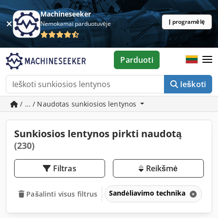
Machineseeker
Į programėlę
Nemokamai parduotuvėje
Parduoti
Ieškoti
/ ... / Naudotas sunkiosios lentynos
Sunkiosios lentynos pirkti naudotą
(230)
Filtras
Reikšmė
Sandėliavimo technika
Sa
Pašalinti visus filtrus