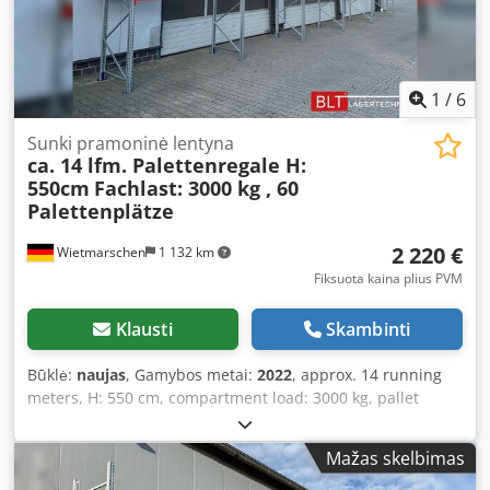
incl. floor levels - IMMEDIATELY AVAILABLE MULTIPLE TIMES
-- Price: €1,840.00 net Plus statutory VAT You will receive
an invoice with VAT stated Pre-assembly of the frames can
be carried out by us for a small additional charge of
€12.50/net per unit.
1
/
6
Sunki pramoninė lentyna
ca. 14 lfm. Palettenregale H:
550cm
Fachlast: 3000 kg , 60
Palettenplätze
2 220 €
Wietmarschen
1 132 km
Fiksuota kaina plius PVM
Klausti
Skambinti
Būklė:
naujas
, Gamybos metai:
2022
, approx. 14 running
meters, H: 550 cm, compartment load: 3000 kg, pallet
racking, heavy-duty racks, high bay racks, industrial
shelving, racks immediately available from stock
Mažas skelbimas
Specifications: - Height: approx. 550 cm - Depth: approx.
110 cm - Length: approx. 14 running meters - Load