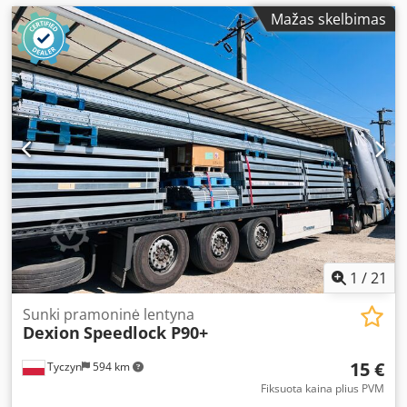
Mažas skelbimas
1
/
21
Sunki pramoninė lentyna
Dexion
Speedlock P90+
15 €
Tyczyn
594 km
Fiksuota kaina plius PVM