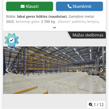
Klausti
Skambinti
Būklė:
labai geros būklės (naudotas)
, Gamybos metai:
2022
, keliamoji galia:
2 700 kg
, „Dexion“ paletinių lentynų
sistemos – cinkuotos konstrukcijos ir sijos, 3300 mm
Parduodame didelį kiekį „Dexion“ paletinių lentynų, skirtų,
Mažas skelbimas
be kita ko, pramoninėms paletėms sandėliuoti. Yra šių
elementų: Konstrukcijos: cinkuota konstrukcija, apie 400
vnt., įvairūs aukščiai, derinant iš anksto. Sijos: ilgis: 3300
mm, profilis: 130 × 50 mm, cinkuota, didžiausia apkrova: 3
× 900 kg, t. y. iki 2700 kg vienam lygiui, apie 4000 vnt. Dėl
didelio elementų kiekio galima parengti tiek atskiras
eilutes, tiek visą lentynų sistemą dideliam sandėliui.
Galima įsigyti visą partiją arba pasirinktą elementų skaičių.
Taip pat siūlome parengti konfigūraciją, atlikti
transportavimą, išmontuoti ir sumontuoti lentynas.
Dksdpfx Amezrnpbsner Kviečiame susisiekti, kad
gautumėte išsamią specifikaciją, nuotraukas ir individualią
kainos pasiūlymą.
1
/
12