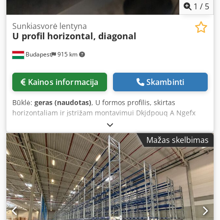
1
/
5
Sunkiasvorė lentyna
U profil
horizontal, diagonal
Budapest
915 km
Kainos informacija
Skambinti
Būklė:
geras (naudotas)
, U formos profilis, skirtas
horizontaliam ir įstrižam montavimui Dkjdpouq A Ngefx
Amnjr 📏 Ilgis: maks. 3 metrai (galima atlikti pagal
užsakymą) 🔩 Medžiagos storis: 1,8 mm 📐 Plotis: 50 mm ir
Mažas skelbimas
70 mm 🏭 Suderinamas su: „Nedcon“, „Polypal“, „Stow“ ir
„MPB“ lentynų sistemomis Jei jums reikia kitų konfigūracijų
ar variantų lentynų ar priedų, susisiekite su mumis.
Pristatymas: Norėdami sužinoti siuntimo išlaidas,
nurodykite savo pašto kodą ir miestą bei pageidaujamą
prekių kiekį.