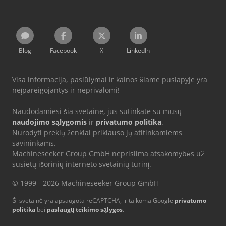
Blog
Facebook
X
LinkedIn
Visa informacija, pasiūlymai ir kainos šiame puslapyje yra
neįpareigojantys ir neprivalomi!
Naudodamiesi šia svetaine, jūs sutinkate su mūsų
naudojimo sąlygomis
ir
privatumo politika
.
Nurodyti prekių ženklai priklauso jų atitinkamiems
savininkams.
Machineseeker Group GmbH neprisiima atsakomybės už
susietų išorinių interneto svetainių turinį.
© 1999 - 2026 Machineseeker Group GmbH
Ši svetainė yra apsaugota reCAPTCHA, ir taikoma Google
privatumo
politika
bei
paslaugų teikimo sąlygos
.