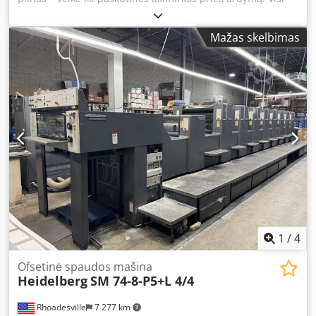
komponentai yra prieinami ir parduodami. Crsdpfsyzgh
Dex Altsf
Mažas skelbimas
1
/
4
Ofsetinė spaudos mašina
Heidelberg
SM 74-8-P5+L 4/4
Rhoadesville
7 277 km