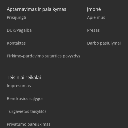
Aptarnavimas ir palaikymas
įmonė
Prisijungti
Apie mus
DUK/Pagalba
Presas
Kontaktas
Darbo pasiūlymai
Pirkimo–pardavimo sutarties pavyzdys
Teisiniai reikalai
Impresumas
Bendrosios sąlygos
Turgavietės taisyklės
Privatumo pareiškimas