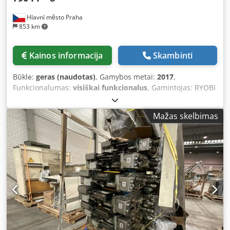
Hlavní město Praha
853 km
Kainos informacija
Skambinti
Būklė:
geras (naudotas)
, Gamybos metai:
2017
,
Funkcionalumas:
visiškai funkcionalus
, Gamintojas: RYOBI
IMAGIX CO., Tokijas, Japonija Pagaminimo metai: 2017 •
Spalvų skaičius: 8 Csdpfjy Snwhsx Altsrf • Skaitiklio būklė:
Mažas skelbimas
36 mln. spaudų • Maksimalus lapo dydis: 788x600 mm
(31,0"x23,6") • Maksimalus greitis: 15 000 lapų/val. •
Drėkinimas: alkoholis – Ryobi matic • Aušinimas:
Technotrans Alpha C • Apvertimo įrenginys: 8+0 / 4+4 •
Nuotolinis valdymas: dažų zonos ir registrai – Ryobi PCS - G
• Plokščių padėjimas: automatinis – Ryobi semi - RPC •
Automatinis plovimas: dažų velenų, priešslėgio cilindrų,
ofsetinių dangų, ofsetinių plokščių • Iškroviklis: aukštas •
Pripūtimo sistema • Šoninio vedimo išankstinio nustatymo
sistema • Antistatinis įrenginys • Dvigubų lakštų
detektorius: ultragarsinis ir mechaninis • Ryobi D matic •