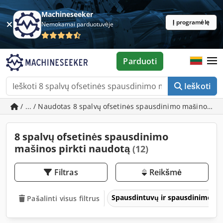
Machineseeker
Į programėlę
Nemokamai parduotuvėje
Parduoti
Ieškoti
/ ... / Naudotas 8 spalvų ofsetinės spausdinimo mašinos
8 spalvų ofsetinės spausdinimo
mašinos pirkti naudotą
(12)
Filtras
Reikšmė
Spausdintuvų ir spausdinimo įre
Pašalinti visus filtrus