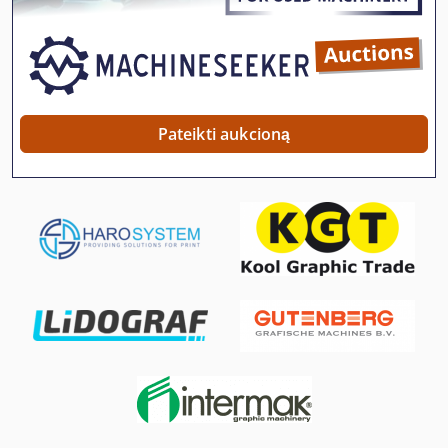
Kaip Susisiekti Su Šlifavimo Staklės
Knc 8
Meh 5 2 1 8 B
Pateikti aukcioną
Mobili Automobilių Spaudos
Nešiojamas Siurblys Ts 8
Sbs 8 70
Si 68
Smėlis Sprogimo Spintelė 990
St Spausdinimo Sistemos
Stalo Žirklės 8 Mm