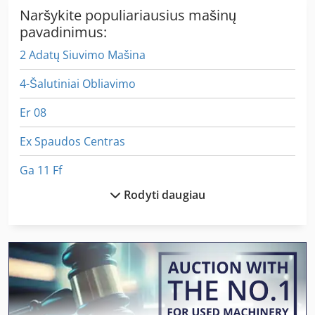
Naršykite populiariausius mašinų
pavadinimus:
2 Adatų Siuvimo Mašina
4-Šalutiniai Obliavimo
Er 08
Ex Spaudos Centras
Ga 11 Ff
Rodyti daugiau
Gk 800
Hoflader Er 08
Idx 23
Itin Profesionalus 08 Rato Krautuvas Etapo Jis Su
Kaip Susisiekti Su Mašina