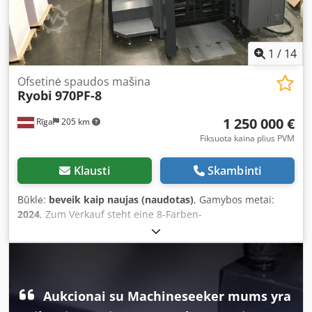
1
/
14
Ofsetinė spaudos mašina
Ryobi
970PF-8
1 250 000 €
Rīga
205 km
Fiksuota kaina plius PVM
Klausti
Skambinti
Būklė:
beveik kaip naujas (naudotas)
, Gamybos metai:
2024
, Zum Verkauf steht eine 8-Farben-
Offsetdruckmaschine RMGT 970PF-8, konfigurierbar in 8/0-
oder 4/4-Druck mit wendbarer Perfektionseinheit. Die
Maschine ist für den hochwertigen industriellen Druck
ausgelegt und mit einer Vielzahl automatisierter Systeme
ausgestattet, darunter Voreinstellsysteme,
Aukcionai su Machineseeker mums yra
Registerregelung, Reinigungssysteme sowie