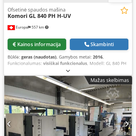
Ofsetinė spaudos mašina
Komori
GL 840 PH H-UV
Europa
557 km
Kainos informacija
Skambinti
Būklė:
geras (naudotas)
, Gamybos metai:
2016
,
Funkcionalumas:
visiškai funkcionalus
, Modell: GL 840 PH
H-UV Baujahr: 2016 Zählerstand: 218 Mio. Drucke
Ausstattung: PQC-S OFF-PRESS-STEUERUNG (mit USB/CF-
Mažas skelbimas
Medieneingang) – inkl. Deckenverstärker HIGH SPEED
START-UP SMART SEQUENCE SELF DIAGNOSIS II KHS-AI •
Voreinstellung & Entnahme • Selbstlernende Funktion •
Produktionsmanagementsystem (Diagnose, Wartung) •
Register-Voreinstellung SMART FEEDBACK SIMULTANE
VOREINSTELLUNG DER FARBSCHLIEßER VORNE/HINTEN
(alle Werke) LUFTVOREINSTELLUNG VOLL-AUTOMATISCHER
PLATTENWECHSEL – OHNE BIEGER FERNBEDIENUNG FÜR
TRANSFERZYLINDER-KIPPEINSTELLUNG