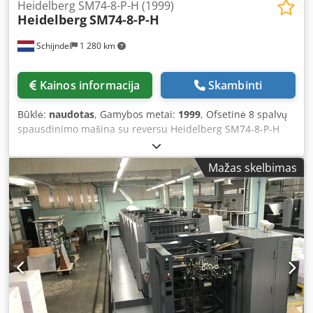
Heidelberg SM74-8-P-H (1999)
Heidelberg
SM74-8-P-H
Schijndel
1 280 km
Kainos informacija
Skambinti
Būklė:
naudotas
, Gamybos metai:
1999
, Ofsetinė 8 spalvų
spausdinimo mašina su reversu Heidelberg SM74-8-P-H
Pagaminimo metai: 1999 Spaudinių skaičius (mln.): 247
Mašinos valdymas - CP 2000 Padavimas - Preset padavimo
Mažas skelbimas
stotis Csdszdcx Aepfx Altorf - Siurbimo juostų stalas -
Dvigubų lapų kontrolė - Plieninė plokštė padavime
Spausdinimo agregatai - Spausdinimo agregatų skaičius: 8
- Mašina su reversu: 8/0, 4/4 - AutoPlate - Alcolor
drėkinimo sistema - Automatinė dažų volelių plovimo
sistema - Automatinė guminio cilindro plovimo sistema -
Automatinė įspaudimo cilindro plovimo sistema -
Drėkinimo sistemos šaldymo ir cirkuliacijos sistema:
Technotrans Išmetimas - Standartinė išmetimo krovimo
sistema - Pudravimo įrenginys