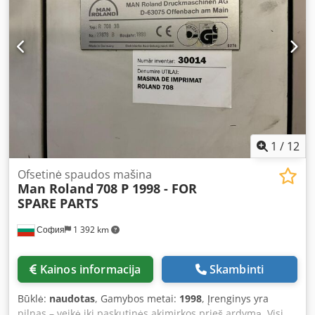
1
/
12
Ofsetinė spaudos mašina
Man Roland
708 P 1998 - FOR
SPARE PARTS
София
1 392 km
Kainos informacija
Skambinti
Būklė:
naudotas
, Gamybos metai:
1998
, Įrenginys yra
pilnas – veikė iki paskutinės akimirkos prieš ardymą. Visi