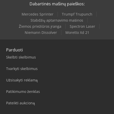
Dabartinės mašinų paieškos:
Mercedes Sprinter
Trumpf Trupunch
Stabdžių aptarnavimo mašinos
Žiemos priežiūros įranga
Spectron Laser
Niemann Dissolver
Moretto Xd 21
Parduoti
Skelbti skelbimus
Tvarkyti skelbimus
Užsisakyti reklamą
Patikimumo ženklas
Pateikti aukcioną