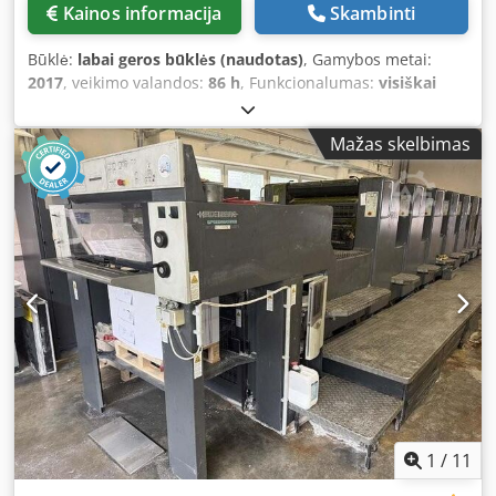
Kainos informacija
Skambinti
Būklė:
labai geros būklės (naudotas)
, Gamybos metai:
2017
, veikimo valandos:
86 h
, Funkcionalumas:
visiškai
funkcionalus
, mašinos/transporto priemonės numeris:
5180
, Afmeting 63 x 92 cm, V-vorm aanvoerinrichting,
Mažas skelbimas
Zuigband-aanvoerbord, Preset zijdelingse aanslag,
Papierformaten preset, Ryobi volledig automatische
plaatwisselaars, Afstandsbediening plaatregister, Ryobi
PCS-G drukkontrolsysteem, PDS-E Spectrojet, Ryobi D-matic
alcoholdempsysteem, Inktroller temperatuurregeling,
Automatische dekreiniger, Automatische rolreiniger
Credjwzvzmepfx Altjf
1
/
11