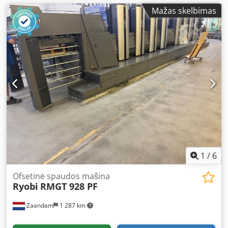
Mažas skelbimas
1
/
6
Ofsetinė spaudos mašina
Ryobi
RMGT 928 PF
Zaandam
1 287 km