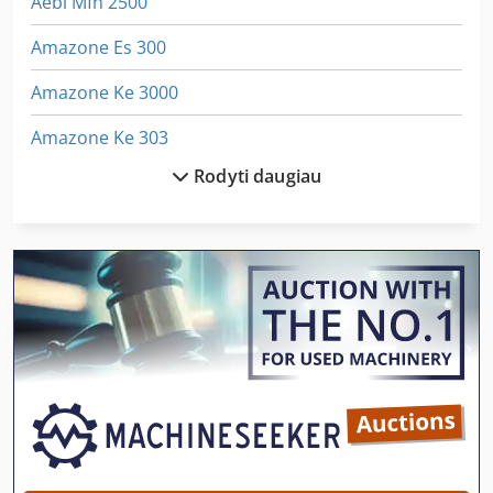
Aebi Mfh 2500
Amazone Es 300
Amazone Ke 3000
Amazone Ke 303
Rodyti daugiau
Amazone Kg 3000
Bucher M 300
Bucher M 300 K
Lely Lotus 300
Lely Terra 300
Maschio Bisonte 300
Maschio Ds 3000