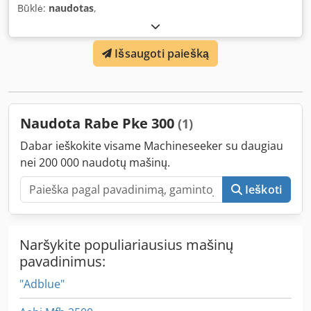
Būklė:
naudotas
,
Išsaugoti paiešką
Naudota Rabe Pke 300
(1)
Dabar ieškokite visame Machineseeker su daugiau
nei 200 000 naudotų mašinų.
Ieškoti
Naršykite populiariausius mašinų
pavadinimus:
"Adblue"