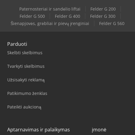
Paternosteriai ir sandėlio liftai
Felder G 200
Felder G 500
Felder G 400
Felder G 300
Šienapjovės, grėbliai ir pievų įrenginiai
Felder G 560
Parduoti
Skelbti skelbimus
Tvarkyti skelbimus
Užsisakyti reklamą
Patikimumo ženklas
Pateikti aukcioną
Aptarnavimas ir palaikymas
įmonė