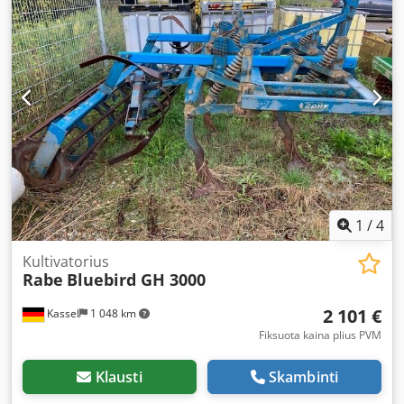
1
/
4
Kultivatorius
Rabe
Bluebird GH 3000
2 101 €
Kassel
1 048 km
Fiksuota kaina plius PVM
Klausti
Skambinti