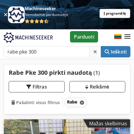
Machineseeker
Į programėlę
Nemokamai parduotuvėje
Parduoti
Ieškoti
Rabe Pke 300 pirkti naudotą
(1)
Filtras
Reikšmė
Rabe
Pašalinti visus filtrus
Mažas skelbimas