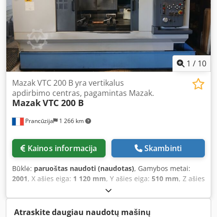
1
/
10
Mazak VTC 200 B yra vertikalus
apdirbimo centras, pagamintas Mazak.
Mazak
VTC 200 B
Prancūzija
1 266 km
Kainos informacija
Skambinti
Būklė:
paruoštas naudoti (naudotas)
, Gamybos metai:
2001
, X ašies eiga:
1 120 mm
, Y ašies eiga:
510 mm
, Z ašies
eigos atstumas:
510 mm
, valdiklių gamintojas:
MAZATROL
,
valdiklio modelis:
PC-Fusion-CNC 640M
, bendras aukštis:
2 651 mm
, bendras plotis:
2 825 mm
, stalo apkrova:
800
Atraskite daugiau naudotų mašinų