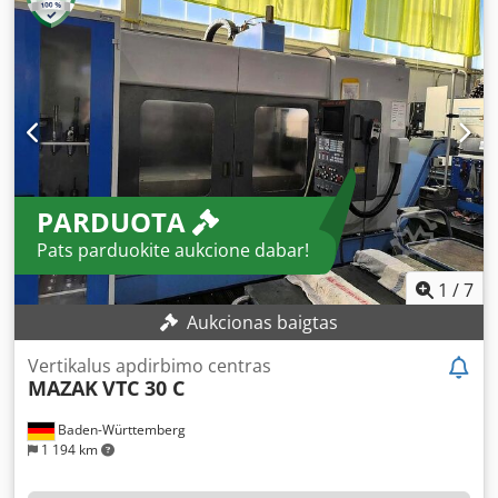
diapazonas: 12 000 aps./min Djdpfxsxk U R Ns An Eskr
Coolant Yes
Stalo dydis: 2 000 × 510 mm Įrankių kiekis sandėlyje: 24
vietos
PARDUOTA
Pats parduokite aukcione dabar!
1
/
7
Aukcionas baigtas
Vertikalus apdirbimo centras
MAZAK
VTC 30 C
Baden-Württemberg
1 194 km