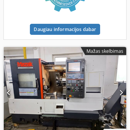
tekinimo galimybių, apsvarstykite galimybę įsigyti mūsų
siūlomas „Mazak QUICK TURN NEXUS 200 MS“ stakles. Dėl
išsamesnės informacijos susisiekite su mumis. Dodpjzqz D
Nefx An Ejkr - Darbo zona:- Maks. sukimosi skersmuo: 675
mm- Maks. sukimosi skersmuo virš skersinio stumtuvo: 276
Daugiau informacijos dabar
mm- Maks. tekinimo skersmuo: 380 mm- Maks. apdirbamo
strypo skersmuo: 65 mm- Pagrindinis suklis:- Pagrindinio
pavaros galia (30 min. nominali / 100 % nuolatinė): 26 kW /
22 kW (integruotas veleno variklis)- Maks. sukimo
Mažas skelbimas
momentas: 350 Nm- Veleno galas: A2-6"- Veleno skylė: 76
mm- Griebtuvo skersmuo: 210 mm- Antrasis velenas
(pagalbinis velenas):- Variklio galia (30 min. nominali / 100
% nuolatinė): 10 kW / 7,5 kW- Maks. sukimo momentas: 75
Nm- Sūkių diapazonas: 35–6 000 aps/min- Indeksavimas:
0,001°- Griebtuvo skersmuo: 169 mm- Įrankių revolverinė
galvutė:- Įrankių pozicijų skaičius: 12- Įrankių tvirtinimo
tipas: VDI tipo- Tekinimo įrankio kotelio aukštis: 25x25x150
mm- U-formos grąžto skersmuo: 20 mm- Išgręžimo strypo
kotelio skersmuo: 40 mm- Indeksavimo laikas: apytikriai 0,2
s (1 žingsnis)- Varomieji įrankiai (varomieji įrankiai):-
Variklio galia (10 min. nominali): 5,5 kW- Sūkių diapazonas:
25–4 500 aps/min- Maks. sukimo momentas: 35 Nm-