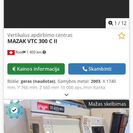
1
/
12
Vertikalus apdirbimo centras
MAZAK
VTC 300 C II
Root
1 400 km
Kainos informacija
Skambinti
Būklė:
geras (naudotas)
, Gamybos metai:
2003
, X 1740
mm, Y 766 mm, Z 660 mm 10 000 aps./min Ranka
parodytos dalys nepridedamos. Dodpfxowyblzj An Eekr
Mažas skelbimas