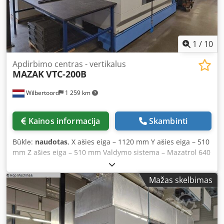
1
/
10
Apdirbimo centras - vertikalus
MAZAK
VTC-200B
Wilbertoord
1 259 km
Kainos informacija
Skambinti
Būklė:
naudotas
, X ašies eiga – 1120 mm Y ašies eiga – 510
mm Z ašies eiga – 510 mm Valdymo sistema – Mazatrol 640
M Dedpsztfu Dofx An Eskr
Mažas skelbimas