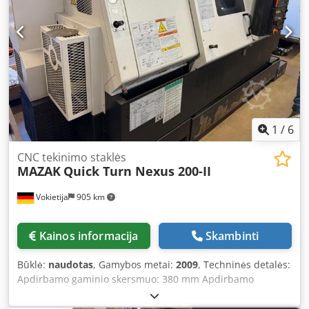
1
/
6
CNC tekinimo staklės
MAZAK
Quick Turn Nexus 200-II
Vokietija
905 km
Kainos informacija
Skambinti
Būklė:
naudotas
, Gamybos metai:
2009
, Techninės detalės:
Apdirbamo gaminio skersmuo: 380 mm Apdirbamo
gaminio ilgis: 538 mm Bendrasis energijos poreikis: 26 kW
Dsdpfx Aozq S Dyon Eskr Apytikslis mašinos svoris: 5,2 t