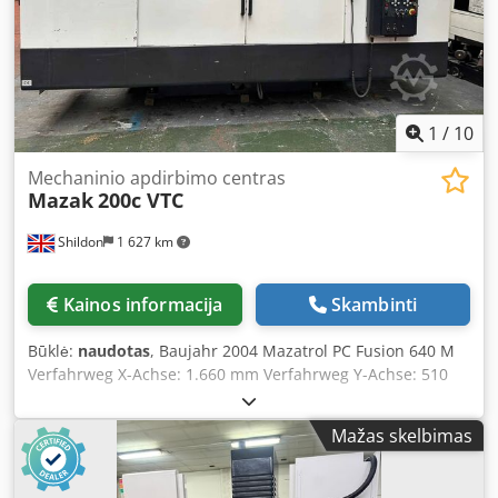
5 120 x 3 000 x 2 800 mm Dedjzdf Dhepfx An Ejkr Tuščias
svoris: 8 250 kg ĮRANGA Drožlių transporteris Įrankių
žurnalas su 30 pozicijų Įrankiai komplekte
1
/
10
Mechaninio apdirbimo centras
Mazak
200c VTC
Shildon
1 627 km
Kainos informacija
Skambinti
Būklė:
naudotas
, Baujahr 2004 Mazatrol PC Fusion 640 M
Verfahrweg X-Achse: 1.660 mm Verfahrweg Y-Achse: 510
mm Verfahrweg Z-Achse: 510 mm Tischlänge: 2.000 mm
Tischbreite: 510 mm Max. Werkstückgewicht: 1.000 kg
Mažas skelbimas
Anzahl Werkzeugplätze: 30 Spindelaufnahme: CAT 40
Dksdpov Ax Uyefx An Ejr Max. Spindeldrehzahl: 10.000
U/min Antriebsleistung Spindelmotor: 18,5 kW