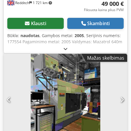
49 000 €
Redditch
1 721 km
Fiksuota kaina plius PVM
Klausti
Skambinti
Būklė:
naudotas
, Gamybos metai:
2005
, Serijinis numeris:
177554 Pagaminimo metai: 2005 Valdymas: Mazatrol 640m
EIA ir Mazatrol programavimas 30 įrankių magazinas CAT
įrankių tvirtinimas 4-a ašis Drožlių transporteris Mazak
Mažas skelbimas
įrankių ilgio matavimo įrenginys Aušinimas per špindelį JK
pirkėjams – Kaina £42,000 + PVM
Transportavimas/pristatymas į kainą neįskaičiuotas.
Djdpfxszilp To An Eokr