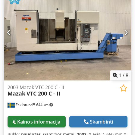
1
/
8
2003 Mazak VTC 200 C - II
Mazak
VTC 200 C - II
Eskilstuna
644 km
Kainos informacija
Skambinti
Būklė:
naudotas
, Gamybos metai:
2003
, X ašis: 1 660 mm Y