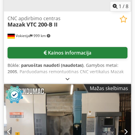
1
/
8
CNC apdirbimo centras
Mazak
VTC 200-B II
Vokietija
999 km
Kainos informacija
Būklė:
paruoštas naudoti (naudotas)
, Gamybos metai:
2005
, Parduodamas remontuotinas CNC vertikalus Mazak
portalinis apdirbimo centras. Eigos X/Y/Z:
1120mm/510mm/510mm, stalo matmenys X/Y:
Mažas skelbimas
1460mm/510mm, didžiausia stalo apkrova: 800kg, veleno
apsukos: 12000aps./min, įrankio tvirtinimas: SK40, įrankių
vietos: 30, greitoji eiga: 36m/min. Staklių matmenys X/Y/Z:
apie 3300mm/2900mm/2800mm, svoris: apie 7500kg,
valdymas: Mazatrol 640 M. Velenas ne visada tinkamai
stabdo. Yra dokumentacija. Galima apžiūra vietoje.
Dedpfxozf Ncce An Eskr