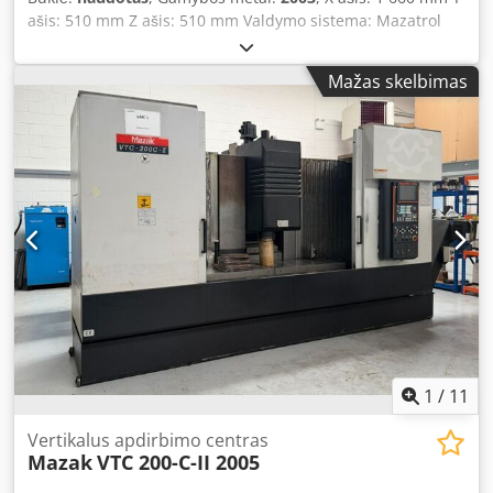
ašis: 510 mm Z ašis: 510 mm Valdymo sistema: Mazatrol
640M Greito padavimo greitis: 30 000 mm/min Padavimo
greitis: 8 000 mm/min Sukimosi greičio diapazonas: 40 - 12
Mažas skelbimas
000 aps./min. Stalas: 2 000 x 510 mm T–lizdų skaičius: 5 T–
lizdo matmuo (ISO R299): 18 mm Djdpfx Aney Nlv Ne Eekr
T–lizdų atstumas: 100 mm Maksimali stalo apkrova: 1 000
kg Ašies–stalo atstumas (nuo veleno iki stalo): 180 - 690
mm Veleno centras iki kolonos: 530 mm Stalo aukštis: 750
mm
1
/
11
Vertikalus apdirbimo centras
Mazak
VTC 200-C-II 2005