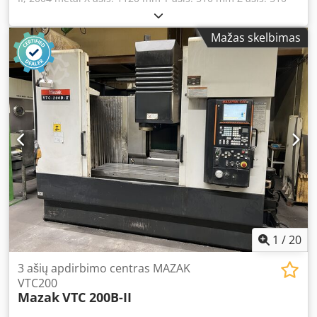
mm Velenas: maks. 12 000 aps./min SK40 Veleno
aušinimas (IKZ) Stalo ilgis: 1460 mm Stalo plotis: 510 mm
Mažas skelbimas
Stalo apkrova: 800 kg Įrankių keitiklis: 30 pozicijų
Dkodpfxjylnxkj An Eor Veleno galia: 18,5 kW Sukimosi
greitis: 12 000 aps./min Įrankių keitiklis: 30 pozicijų IKZ:
Taip Kontroliuojamų ašių skaičius: 3 Drožlių transporteris:
Taip Aušinimo sistema: Taip
1
/
20
3 ašių apdirbimo centras MAZAK
VTC200
Mazak
VTC 200B-II