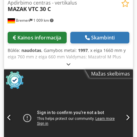
Apdirbimo centras - vertikalus
MAZAK
VTC 30 C
Bremen
1 009 km
Kainos informacija
Skambinti
Būklė:
naudotas
, Gamybos metai:
1997
, x eiga 1660 mm y
eiga 760 mm z eiga 660 mm Valdymas: Mazatrol M Plus
Stalviršio tvirtinimo plotas: 2000 x 760 mm Stalo apkrova:
1,0 t Greitasis eiga: 24 m/min Sukimosi greičio diapazonas:
Mažas skelbimas
7000 aps./min Pagrindinio veleno galia: 11 kW Įrankio
tvirtinimas: SK 40 Įrankių kiekis žurnale: 2 x 24 vnt. Staklių
svoris apytiksliai: 8,1 t Matmenys (I x P x A): 4,2 x 3,2 x 2,8
m Dksdpfeh Hgmzsx An Eer Vertikalus važiuojančio rėmo
apdirbimo centras - Drožlių transporteris - Vidaus
aušinimo tiekimas (IKZ) - Išorinis rankinis ratas