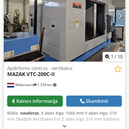
1
/
10
Apdirbimo centras - vertikalus
MAZAK
VTC-200C-II
Wilbertoord
1 259 km
Kainos informacija
Skambinti
Būklė:
naudotas
, X ašies eiga: 1660 mm Y ašies eiga: 510
mm Dkedpfx Aeztfuwsn Eor Z ašies eiga: 510 mm Valdymo
sistema: Mazatrol 640M Įrankių padėčių skaičius: 30