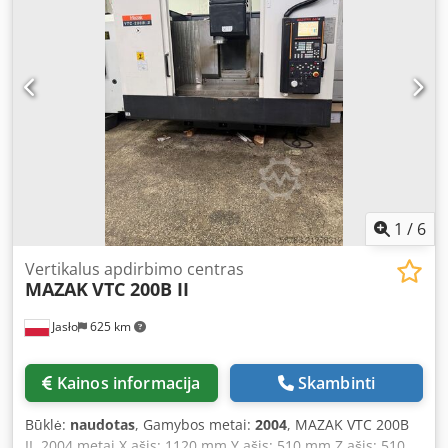
1
/
6
Vertikalus apdirbimo centras
MAZAK
VTC 200B II
Jasło
625 km
Kainos informacija
Skambinti
Būklė:
naudotas
, Gamybos metai:
2004
, MAZAK VTC 200B
II, 2004 metai X ašis: 1120 mm Y ašis: 510 mm Z ašis: 510