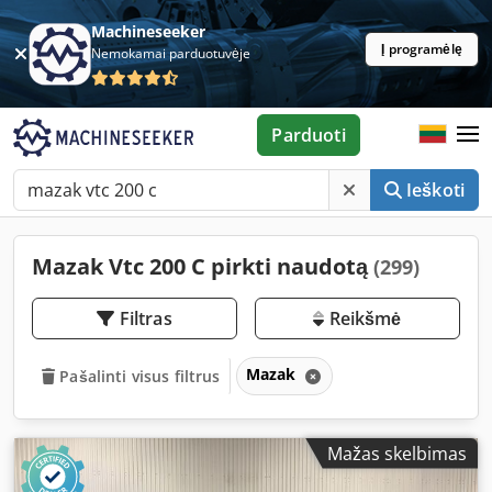
Machineseeker
Į programėlę
Nemokamai parduotuvėje
Parduoti
Ieškoti
Mazak Vtc 200 C pirkti naudotą
(299)
Filtras
Reikšmė
Mazak
Pašalinti visus filtrus
Mažas skelbimas