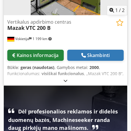
1
/
2
Vertikalus apdirbimo centras
Mazak
VTC 200 B
Vokietija
1 199 km
Kainos informacija
Skambinti
Būklė:
geras (naudotas)
, Gamybos metai:
2000
,
Funkcionalumas:
visiškai funkcionalus
, „Mazak VTC 200 B“,
Dedpfxszl R A De An Eekr pagamintas 2000 m., valdiklis
„Mazak Mazatrol 640“, eigos diapazonai X/Y/Z 1120/510/510
mm, stalo matmenys 1460 x 510 mm, stalo apkrova 800 kg,
įrankių keitiklis, talpinantis 24 įrankius, įrankio laikiklis SK
40, veleno greitis iki 10 000 aps./min., aušinimo sistemos
slėgis 15 bar, paruošta 4-čiai ašims, 4-oji ašis sugedusi,
Dėl profesionalios reklamos ir didelės
„Performance“ paketas.
duomenų bazės, Machineseeker randa
daug pirkėjų mano mašinoms.