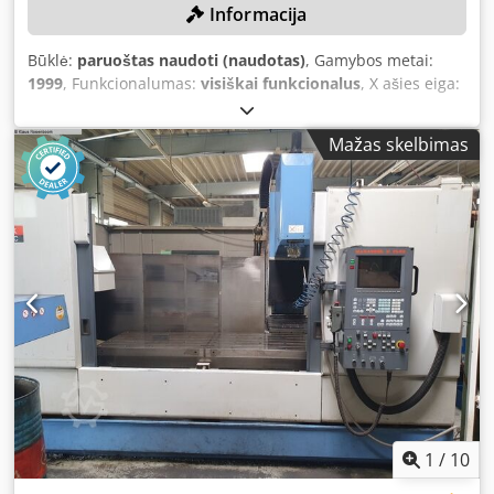
Informacija
Būklė:
paruoštas naudoti (naudotas)
, Gamybos metai:
1999
, Funkcionalumas:
visiškai funkcionalus
, X ašies eiga:
1 660 mm
, Y ašies eiga:
760 mm
, Z ašies eigos atstumas:
660 mm
, stalo apkrova:
1 200 kg
, sukimosi greitis (maks.):
Mažas skelbimas
8 000 aps./min
, Nėra minimalios kainos – garantuotas
pardavimas aukščiausią kainą pasiūliusiam! TECHNINIAI
DUOMENYS X ašies eiga: 1.660 mm Y ašies eiga: 760 mm Z
ašies eiga: 660 mm Stalo dydis: 760 x 2.000 mm Didžiausia
stalo apkrova: 1.200 kg Įrankių laikiklis: SK 40 Įrankių
keitiklis: 2 x 24 Maks. įrankio skersmuo: 80 mm Maks.
įrankio skersmuo, kai šalia esantis lizdas laisvas: 110 mm
Maks. įrankio ilgis: 350 mm Greitasis eiga (X/Y/Z): 24 / 24 /
30 m/min STAKLIŲ DUOMENYS Valdymas: MAZATROL M-
PLUS Dksdpfxozb D N Rs An Eor Matmenys ir svoris
Užimamas plotas: apie 6,0 x 4,0 x 3,5 m Staklių svoris: apie
8,1 t Bendras galios poreikis: 32,8 kVA Staklės buvo
reguliariai prižiūrimos.
1
/
10