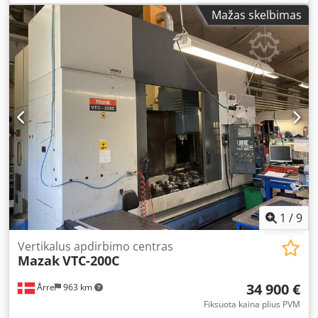
Mažas skelbimas
1
/
9
Vertikalus apdirbimo centras
Mazak
VTC-200C
34 900 €
Årre
963 km
Fiksuota kaina plius PVM