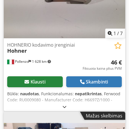
1
/
7
HOHNERIO kodavimo įrenginiai
Hohner
46 €
Pollenzo
1 628 km
Fiksuota kaina plius PVM
Klausti
Skambinti
Būklė:
naudotas
, Funkcionalumas:
nepatikrintas
, Ferwood
Code: RU0009080 - Manufacturer Code: H6697Z/1000 -
Condition: Used - Functionality: Not tested - If interested,
we offer an overhaul service; please contact us. Dwodpov
Mažas skelbimas
Hp Uxjfx Aqroa