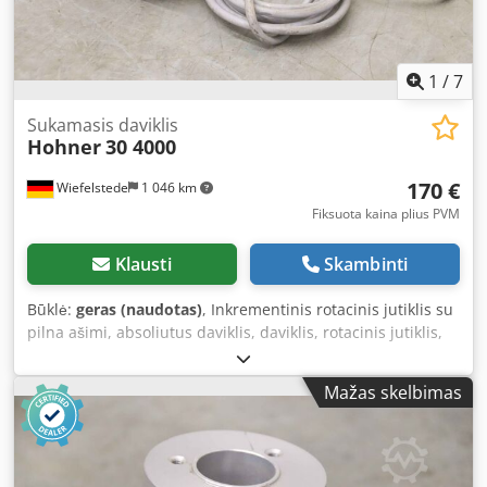
1
/
7
Sukamasis daviklis
Hohner
30 4000
170 €
Wiefelstede
1 046 km
Fiksuota kaina plius PVM
Klausti
Skambinti
Būklė:
geras (naudotas)
, Inkrementinis rotacinis jutiklis su
pilna ašimi, absoliutus daviklis, daviklis, rotacinis jutiklis,
enkoderis, absoliutus rotacinis jutiklis, absoliutus
enkoderis, funkcijų daviklis, sukimosi indikatorius,
Mažas skelbimas
resolveris, sukimosi impulso daviklis, tachogeneratorius,
inkrementinis enkoderis - Gamintojas: Hohner, Encoder
Drehgeber - Tipas: 30 4000 - Velenas: Ø 12 x 25 mm -
Kiekis: 2 enkoderiai sandėlyje - Kaina: už vienetą -