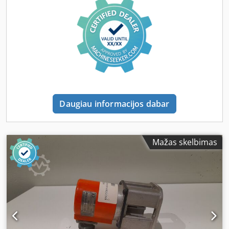
reguliuojami vienu metu ir centriniai visiems galvutėms
naudojant tik vieną svirtį. Dsdjzkuhzspfx Aqrjwa – Viena
galinė ir dvi šoninės atramos, kurios yra reguliuojamos,
užtikrina, kad spaustukai visada būtų teisingoje vietoje. –
Tvirtinimo galvutes galima greitai nuimti arba pritvirtinti,
perkelti į šoną arba tiesiog laikinai išjungti. – Didžiausias
tvirtinimo našumas: 206 spaustukai per minutę vienai
galvutei. – Aktyvuojama pėsčiųjų pedalu. – Stalo dydis: 550
x 280 mm. – Įdėjimo gylis nuo pjovimo dėžutės: 165 mm. –
Daugiau informacijos dabar
Didžiausias atstumas tarp spaustukų: 330 mm. –
Mažiausias atstumas tarp spaustukų: 52–62 mm.
Mažas skelbimas