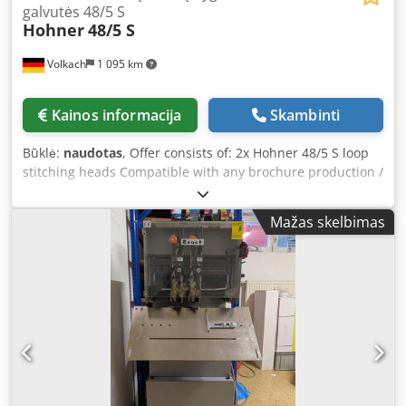
galvutės 48/5 S
Hohner
48/5 S
Volkach
1 095 km
Kainos informacija
Skambinti
Būklė:
naudotas
, Offer consists of: 2x Hohner 48/5 S loop
stitching heads Compatible with any brochure production /
saddle stitcher - Weight: 5.4 kg Upon request, we can
organize the following for you: Dsdju Srfzepfx Aqrswa
Mažas skelbimas
Packing, loading, transport (by ship or by air) including
customs clearance Obtaining a leasing offer