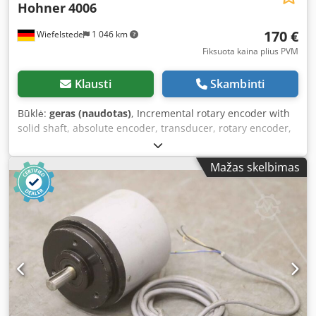
Hohner
4006
170 €
Wiefelstede
1 046 km
Fiksuota kaina plius PVM
Klausti
Skambinti
Būklė:
geras (naudotas)
, Incremental rotary encoder with
solid shaft, absolute encoder, transducer, rotary encoder,
encoder, absolute rotary encoder, absolute encoder,
functional encoder, rotary pulse generator, resolver, rotary
Mažas skelbimas
pulse encoder, tachogenerator, incremental encoder -
Manufacturer: Hohner, encoder rotary encoder - Model:
4006 - Shaft: Ø 12 x 25 mm - Quantity: 1x encoder available
- Dimensions: 90/90/H142 mm Dwodpfx Ajqvp Nnoqrea -
Weight: 1.2 kg