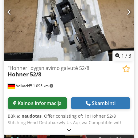
1
/
3
"Hohner" dygsniavimo galvutė 52/8
Hohner
52/8
Volkach
1 095 km
Kainos informacija
Skambinti
Būklė:
naudotas
, Offer consisting of: 1x Hohner 52/8
Stitching Head Dedpfxoxwly Us Aqrjwa Compatible with
any booklet maker / saddle stitcher - Weight: 8.7 kg Upon
request, we can organize the following for you: Packaging,