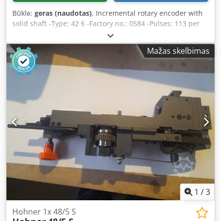
Būklė:
geras (naudotas)
, Incremental rotary encoder with
solid shaft -Type: 42 6 -Factory no.: 0584 -Pulses: 113 per
revolution Dwjdpsb A R Eajfx Aqrja -Dimensions: 115 x Ø
95 mm -Weight: 2 kg
Mažas skelbimas
1
/
3
Hohner 1x 48/5 S