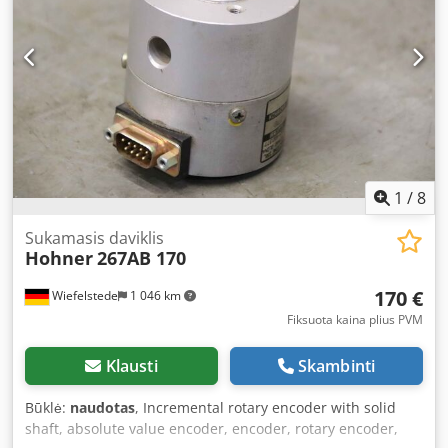
Matmenys: Ø 90 x 143 mm Dwsdpfjqvp Rhox Aqrea -
Svoris: 1,1 kg/vnt.
1
/
8
Sukamasis daviklis
Hohner
267AB 170
170 €
Wiefelstede
1 046 km
Fiksuota kaina plius PVM
Klausti
Skambinti
Būklė:
naudotas
, Incremental rotary encoder with solid
shaft, absolute value encoder, encoder, rotary encoder,