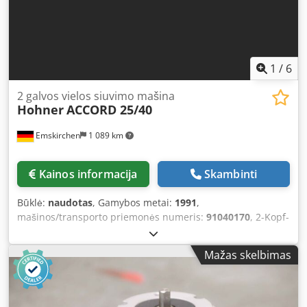
1
/
6
2 galvos vielos siuvimo mašina
Hohner
ACCORD 25/40
Emskirchen
1 089 km
Kainos informacija
Skambinti
Būklė:
naudotas
, Gamybos metai:
1991
,
mašinos/transporto priemonės numeris:
91040170
, 2-Kopf-
Drahtheftmaschine Hohner ACCORD 25/40 2-Kopf-
Drahthefter für Block- und Sattelheftung Baujahr: 1991 –
Mažas skelbimas
Seriennummer: 91.040.170 Deden Apntopfx Aqrowa
Online-Video-Inspektion per Skype-Video möglich Wir
würden uns sehr über Ihren Besuch freuen – weitere
Maschinen auf Lager Sofort verfügbar – Besichtigung