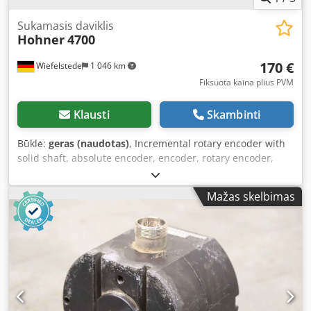
Sukamasis daviklis
Hohner
4700
170 €
Wiefelstede
1 046 km
Fiksuota kaina plius PVM
Klausti
Skambinti
Būklė:
geras (naudotas)
, Incremental rotary encoder with
solid shaft, absolute encoder, encoder, rotary encoder,
absolute rotary encoder, absolute encoder, functional
encoder, rotary signal transmitter, resolver, rotary pulse
Mažas skelbimas
generator, tachogenerator, incremental encoder -
Manufacturer: Hohner, Encoder Rotary Encoder - Model:
4700 Dwodsqwprcspfx Aqrea - Shaft: Ø 6 x 17 mm -
Quantity: 1x encoder available - Dimensions: Ø 70 x 100
mm - Weight: 0.8 kg