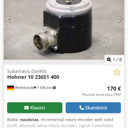
möglich Lagerstandort: Emskirchen / Nürnberg – Testlauf
vor Ort möglich
1
/
8
Sukamasis daviklis
Hohner
10 23651 400
170 €
Wiefelstede
1 046 km
Fiksuota kaina plius PVM
Klausti
Skambinti
Būklė:
naudotas
, Incremental rotary encoder with solid
shaft, absolute value rotary encoder, signal transmitter,