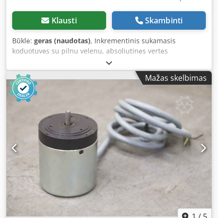
Klausti
Skambinti
Būklė:
geras (naudotas)
, Inkrementinis sukamasis
koduotuvės su pilnu velenu, absoliutinės vertės
koduotuvės, daviklis, sukamasis daviklis, koduotuvės,
absoliutusis sukamasis koduotuvės, absoliutus
Mažas skelbimas
koduotuvės, funkcijų daviklis, sukamasis indikatorius,
resolveris, impulsinis sukamasis koduotuvės,
tachogeneratorius, inkrementinis koduotuvės Dsdpfx Aqsq
Av Uwjrjwa - Gamintojas: Hohner, koduotuvės sukamasis
daviklis - Tipas: 10 1223H 500 - Velenas: Ø 6 x 10 mm -
Kiekis: 1 vnt. koduotuvės sandėlyje - Kaina: už vienetą -
Matmenys: 150/70/H70 mm - Svoris: 0,5 kg/vnt.
1
/
5