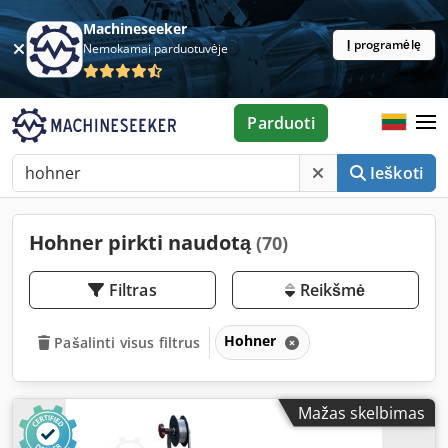
Machineseeker
Į programėlę
Nemokamai parduotuvėje
Parduoti
Ieškoti
Hohner pirkti naudotą
(70)
Filtras
Reikšmė
Hohner
Pašalinti visus filtrus
Mažas skelbimas