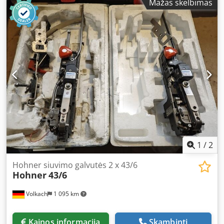
Mažas skelbimas
loading, transport (by sea or air), including customs
clearance Obtaining a leasing offer
1
/
2
Hohner siuvimo galvutės 2 x 43/6
Hohner
43/6
Volkach
1 095 km
Kainos informacija
Skambinti