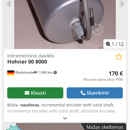
1
/
12
Inkrementinis daviklis
Hohner
00 8000
170 €
Wiefelstede
1 046 km
Fiksuota kaina plius PVM
Klausti
Skambinti
Būklė:
naudotas
, Incremental encoder with solid shaft,
incremental encoder with solid shaft, absolute encoder,
encoder, rotary encoder, encoder, absolute rotary encoder,
absolute encoder, functional encoder, rotary pulse
Mažas skelbimas
generator, resolver, rotary pulse encoder, tachogenerator,