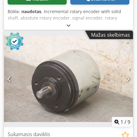
Būklė:
naudotas
, Incremental rotary encoder with solid
shaft, absolute rotary encoder, signal encoder, rotary
encoder, encoder, absolute encoder, absolute-value
encoder, functional encoder, rotary transmitter, resolver,
Mažas skelbimas
rotary pulse generator, tachogenerator, incremental
encoder -Manufacturer: Hohner, incremental rotary
encoder -Type: 30-3641-1000 -Serial no.: 6398-2000
Dedpfob A S Ewjx Aqrjwa -Quantity: 2 encoders available -
Price: per piece -Dimensions: 147/90/H90 mm -Weight: 1.2
kg/pc.
1
/
9
Sukamasis daviklis