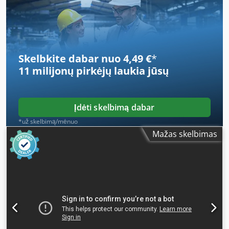
video call. We would be very pleased to welcome you for a
visit – more machines in stock. Dwedpfxeh Ayfzo Aqrja
Available immediately – Inspections possible. Located in
Emskirchen / Nuremberg – Test operation available.
Skelbkite dabar nuo 4,49 €
*
11 milijonų pirkėjų
laukia jūsų
Įdėti skelbimą dabar
*už skelbimą/mėnuo
Mažas skelbimas