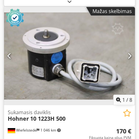
encoder, absolute rotary encoder, absolute encoder,
function encoder, rotary transducer, resolver, rotary pulse
Mažas skelbimas
encoder, tachogenerator, incremental encoder -
Manufacturer: Hohner, rotary encoder -Type: 267AB 170
Dwsdpfx Aqjq Adqcjrsa -Shaft: Ø 10 x 15 mm -Quantity: 1x
encoder available -Dimensions: 66/58/H60 mm -Weight: 0.3
kg
1
/
8
Sukamasis daviklis
Hohner
10 1223H 500
170 €
Wiefelstede
1 046 km
Fiksuota kaina plius PVM