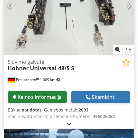
1
/
6
Siuvimo galvutė
Hohner
Universal 48/5 S
Emskirchen
1 089 km
Kainos informacija
Skambinti
Būklė:
naudotas
, Gamybos metai:
2003
,
mašinos/transporto priemonės numeris:
495026262
,
Heftkopf / Stitching Head Hohner Universal 48/5 S, Baujahr
2003 – Serien-Nr. 495026262 Schmalheftkopf / Narrow
Stitching Head Online video inspection possible via Skype