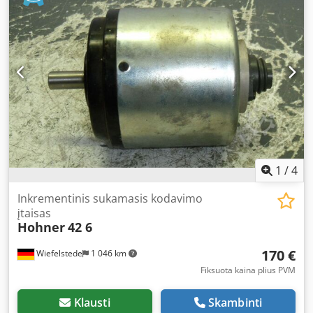
Aqeqz Akqsrswa -Type: 140P 1024 -Shaft: Ø 12 x 25 mm -
Quantity: 1x encoder available -Dimensions: 105/102/H102
mm -Weight: 1.2 kg
1
/
4
Inkrementinis sukamasis kodavimo
įtaisas
Hohner
42 6
170 €
Wiefelstede
1 046 km
Fiksuota kaina plius PVM
Klausti
Skambinti