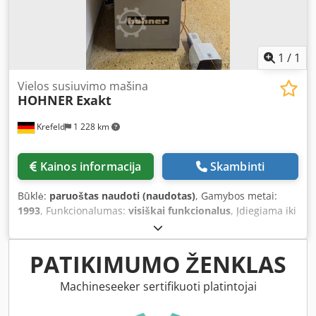
1
/
1
Vielos susiuvimo mašina
HOHNER
Exakt
Krefeld
1 228 km
Kainos informacija
Skambinti
Būklė:
paruoštas naudoti (naudotas)
, Gamybos metai:
1993
, Funkcionalumas:
visiškai funkcionalus
, Įdiegiama iki
keturių „HOHNER UNIVERSAL 52/8“ siaurų tvirtinimo
galvučių, skirtų: įprastam tvirtinimui, žiediniam tvirtinimui
arba mišriam naudojimui. Puikiai tinka tiek kaip atskira
PATIKIMUMO ŽENKLAS
mašina, tiek kaip įmontuojamas įrenginys. – Didžiausias
tvirtinimo storis – 8 mm, esant įprastam tvirtinimui. –
Machineseeker sertifikuoti platintojai
Lengvai reguliuojamas tvirtinimo stalas: tiesus – blokams,
pakreiptas – brošiūroms. – Tvirtinimo storis ir vielos ilgis