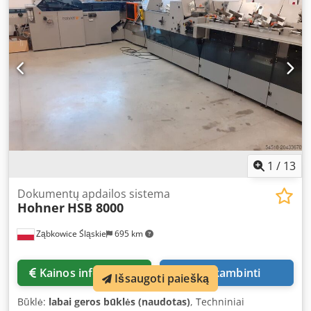
1
/
13
Dokumentų apdailos sistema
Hohner
HSB 8000
Ząbkowice Śląskie
695 km
Kainos informacija
Skambinti
Išsaugoti paiešką
Būklė:
labai geros būklės (naudotas)
, Techniniai