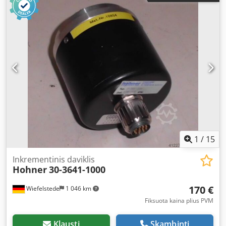
incremental encoder Dwsdpfxob A S Euo Aqrja -
Manufacturer: Hohner, encoder rotary encoder -Type: 00
8000 Shaft: Ø 12 x 25 mm Quantity: 2x encoders available
Price: per piece Dimensions: Ø 90 x 143 mm Weight: 1.1
kg/piece
1
/
15
Inkrementinis daviklis
Hohner
30-3641-1000
170 €
Wiefelstede
1 046 km
Fiksuota kaina plius PVM
Klausti
Skambinti