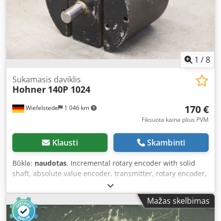
1
/
8
Sukamasis daviklis
Hohner
140P 1024
170 €
Wiefelstede
1 046 km
Fiksuota kaina plius PVM
Klausti
Skambinti
Būklė:
naudotas
, Incremental rotary encoder with solid
shaft, absolute value encoder, transmitter, rotary encoder,
encoder, absolute rotary encoder, absolute encoder,
function transmitter, rotary transmitter, resolver, rotary
Mažas skelbimas
pulse generator, tachogenerator, incremental encoder -
Manufacturer: Hohner, encoder rotary encoder Dodpfx