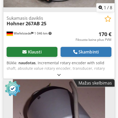
1
/
8
Sukamasis daviklis
Hohner
267AB 25
170 €
Wiefelstede
1 046 km
Fiksuota kaina plius PVM
Klausti
Skambinti
Būklė:
naudotas
, Incremental rotary encoder with solid
shaft, absolute value rotary encoder, transducer, rotary
encoder, encoder, absolute rotary encoder, absolute
encoder, functional encoder, rotary position sensor,
Mažas skelbimas
resolver, rotary pulse generator, tachogenerator,
incremental encoder Dwedpfx Aqeq Adqgoroa -
Manufacturer: Hohner, encoder rotary encoder -Type:
267AB 25 -Shaft: Ø 10 x 15 mm -Quantity: 1x encoder
available -Dimensions: 66/58/H60 mm -Weight: 0.3 kg