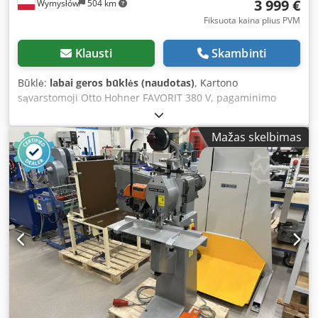
3 999 €
Wymysłów
504 km
Fiksuota kaina plius PVM
Klausti
Skambinti
Būklė:
labai geros būklės (naudotas)
, Kartono
sąvarstomoji Otto Hohner FAVORIT 380 V, pagaminimo
metai 1980. Dwjdpfjzlur Nex Aqrsa
Mažas skelbimas