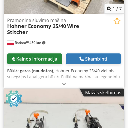
1
/
7
Pramoninė siuvimo mašina
Hohner Economy 25/40
Wire
Stitcher
Radom
459 km
Kainos informacija
Skambinti
Būklė:
geras (naudotas)
, Hohner Economy 25/40 vielinis
susegėjas Labai gera būklė. Patikima mašina su legendiniu
ilgaamžiškumu. Dwodpfxszhi Uws Aqrsa Techninės
specifikacijos: Našumas: 206 ciklai/min Siuvimo storis: 25
Mažas skelbimas
mm (pramušimas iki 40 mm be sąsagos uždarymo iš
apačios) Vielos skersmuo: maks. 1 mm Maitinimas: 380 V
Svoris: 240 kg Mašina turi reguliuojamą stalą bloko ir
brošiūrų siuvimui.