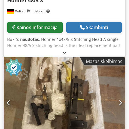
Hohner
48/5 S
Volkach
1 095 km
Kainos informacija
Skambinti
Būklė:
naudotas
, Hohner 1x48/5 S Stitching Head A single
Hohner 48/5 S stitching head is the ideal replacement part
solution for print shops and finishing companies that need
to quickly and reliably replace a defective stitching head in
Mažas skelbimas
order to continue their stitching processes without
interruption. Key Features: - Precision and Reliability: The
Hohner 48/5 S stitching head offers high precision and
reliability, ideal for professional stapling applications -
Versatility: Suitable for the production of brochures,
booklets, and other printed products requiring secure
stapling - Compatibility: The Hohner 48/5 S stitching head
can be used in saddle stitchers from various
manufacturers such as Horizon, Duplo, or Bourg
Specifications - Stitching Wire: Round wire No. 24-26 (0.6 –
0.5 mm) - Maximum Stapling Thickness: Up to 5 mm -