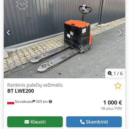
1
/
6
Rankinis palečių vežimėlis
BT
LWE200
1 000 €
Strzałkowo
505 km
VB plius PVM
Klausti
Skambinti