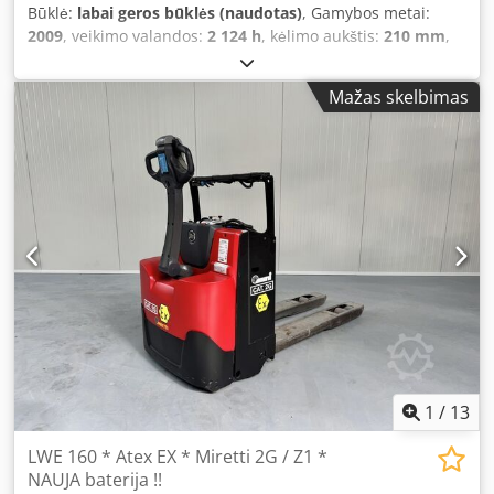
Būklė:
labai geros būklės (naudotas)
, Gamybos metai:
2009
, veikimo valandos:
2 124 h
, kėlimo aukštis:
210 mm
,
laisvas kėlimas:
210 mm
, kuro tipas:
elektrinis
, šakių ilgis:
2 350 mm
, šakės plotis:
550 mm
, bendras aukštis:
1 300
Mažas skelbimas
mm
, spalva:
kitas
, bendroji masė: 610 kg maksimali
apkrova: 1800 kg Djdpfozrmr Ijx Ac Dsck maksimalus
darbinis aukštis: 130 cm šakių matmenys: 2350 x 550 mm,
naujos akumuliatoriaus elementai 24 V 3PzB 225 Ah su
užpildymo sistema, 220 V aukšto dažnio įkroviklis, nauji
ratai, tandeminiai šakių ratai, BT TOYOTA LWE 180.
1
/
13
LWE 160 * Atex EX * Miretti 2G / Z1 *
NAUJA baterija !!