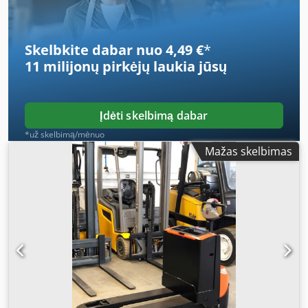
Metai 2024 Parinktys: * EX * Atex - Pyroban !!!! Sistema =
S6000 E Dujų grupė = IIB Tipas = 3G (leidžiama ZONOJE 2)
Temperatūros klasė = T3
Skelbkite dabar nuo 4,49 €
*
11 milijonų pirkėjų
laukia jūsų
Įdėti skelbimą dabar
*už skelbimą/mėnuo
Mažas skelbimas