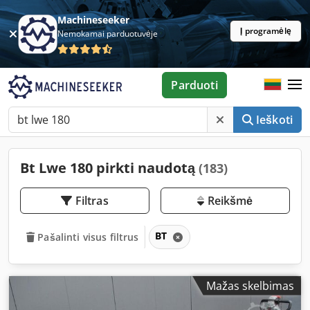
Machineseeker
Į programėlę
Nemokamai parduotuvėje
Parduoti
Ieškoti
Bt Lwe 180 pirkti naudotą
(183)
Filtras
Reikšmė
BT
Pašalinti visus filtrus
Mažas skelbimas