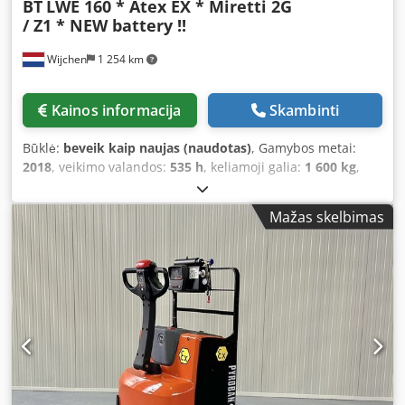
BT
LWE 160 * Atex EX * Miretti 2G
/ Z1 * NEW battery !!
Wijchen
1 254 km
Kainos informacija
Skambinti
Būklė:
beveik kaip naujas (naudotas)
, Gamybos metai:
2018
, veikimo valandos:
535 h
, keliamoji galia:
1 600 kg
,
kuro tipas:
elektrinis
, Gamintojas + modelis: BT LWE 160 *
EX * Miretti 2G / 1 zona * ID: 26061.2030 Kategorija:
Mažas skelbimas
Naudotas Šakutės: 1150 x 570 mm Keliamoji galia: 1600 kg
Dcjdpfozq Um Rsx Ac Dok Metai: 2018 Valandos: 535 val.
Akumuliatorius: visiškai NAUJAS * 24v / 225Ah * Pagaminta
04/2026 Pasirinkimai: * EX * MIRETTI E9098 Sistema /
Sertifikatas = AR 17 ATEX 016 Dujų grupė = IIB Tipas = Kat.
2G (leidžiamas naudojimui 1 ir 2 zonoje) Temperatūros
klasė = T4 Galima komplektuoti su RAVAS svėrimo sistema
!!!