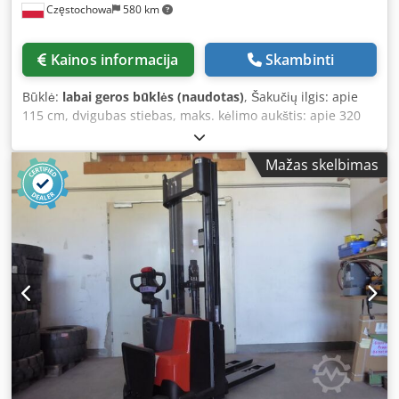
Częstochowa
580 km
Kainos informacija
Skambinti
Būklė:
labai geros būklės (naudotas)
, Šakučių ilgis: apie
115 cm, dvigubas stiebas, maks. kėlimo aukštis: apie 320
cm, maks. keliamoji galia: apie 1000 kg, svoris be
akumuliatoriaus: apie 1040 kg, pagaminimo metai: 2018,
Mažas skelbimas
žinomi gedimai: šakės nesikelia ir akumuliatorius
išsikrovęs. Aukštai keliantis krautuvas BT SPE 200 DN.
Dcodpfeyu Tfbox Ac Dsk