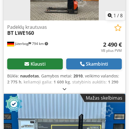
1
/
8
Padėklų krautuvas
BT
LWE160
2 490 €
Jüterbog
794 km
VB plius PVM
Klausti
Skambinti
Būklė:
naudotas
, Gamybos metai:
2010
, veikimo valandos:
2 775 h
, keliamoji galia:
1 600 kg
, statybinis aukštis:
1 290
mm
, šakių ilgis:
1 150 mm
, pavaros tipas:
Elektro
, statybos
plotis:
730 mm
, Low lift pallet truck Load centre: 600 mm
Mažas skelbimas
Fork width: 155 mm Fork thickness: 45 mm Condition:
Ready for operation and fully functional Technical
condition: Good Dedpfx Asuqrf Roc Dock Front tyre type:
Polyurethane Front tyre condition: 60 – 80% Rear tyre type:
Polyurethane Rear tyre condition: 60 – 80% Battery voltage: