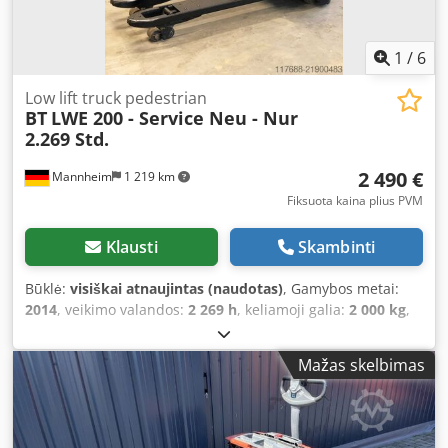
1
/
6
Low lift truck pedestrian
BT
LWE 200 - Service Neu - Nur
2.269 Std.
2 490 €
Mannheim
1 219 km
Fiksuota kaina plius PVM
Klausti
Skambinti
Būklė:
visiškai atnaujintas (naudotas)
, Gamybos metai:
2014
, veikimo valandos:
2 269 h
, keliamoji galia:
2 000 kg
,
kuro tipas:
elektrinis
, stiebo tipas:
simpleksas
, statybinis
aukštis:
1 300 mm
, Manufacturer: BT Dedpfey Rnhdox Ac
Mažas skelbimas
Djck Model: BT LWE 200 - Low-lift pallet truck Drive type:
Electric Load capacity: 2,000 kg Year of manufacture: 2014
Operating hours: 2,269 Serial no.: 6071472 Mast/Forks Data
Mast type: - Lift height: 54 mm