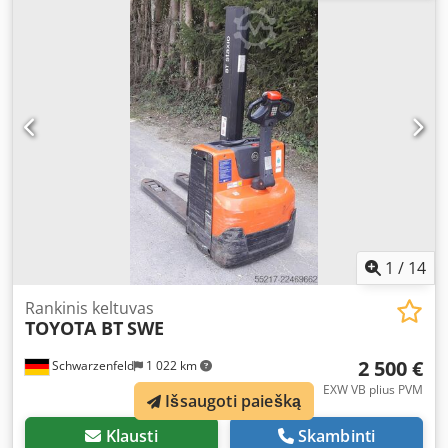
1
/
14
Rankinis keltuvas
TOYOTA BT
SWE
2 500 €
Schwarzenfeld
1 022 km
EXW VB plius PVM
Išsaugoti paiešką
Klausti
Skambinti