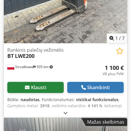
1
/
7
Rankinis palečių vežimėlis
BT
LWE200
1 100 €
Strzałkowo
505 km
VB plius PVM
Klausti
Skambinti
Būklė:
naudotas
, Funkcionalumas:
visiškai funkcionalus
,
Gamybos metai:
2018
, veikimo valandos:
4 141 h
, keliamoji
galia:
2 000 kg
, kuro tipas:
elektrinis
, pavaros tipas:
Elektro
, Žemo kėlimo vežimėlis Dcedpfszf Tl Uex Ac Dek
Mažas skelbimas
Būklė: Paruoštas naudojimui ir visiškai veikiantis Techninė
būklė: gera Akumuliatoriaus įtampa: 24V