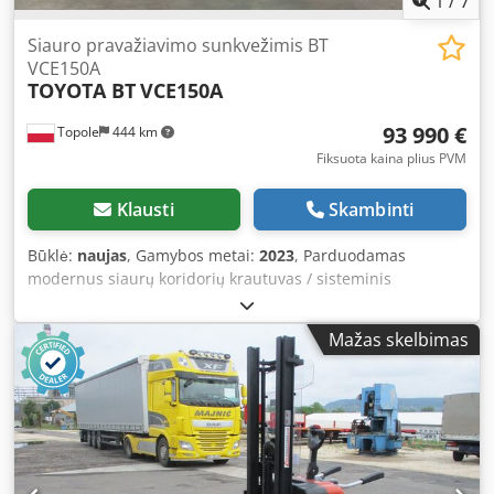
1
/
7
Siauro pravažiavimo sunkvežimis BT
VCE150A
TOYOTA BT
VCE150A
93 990 €
Topole
444 km
Fiksuota kaina plius PVM
Klausti
Skambinti
Būklė:
naujas
, Gamybos metai:
2023
, Parduodamas
modernus siaurų koridorių krautuvas / sisteminis
krautuvas su pakeliamą kabina, specialiai sukurtas krovinių
pakrovimui ir iškrovimui, taip pat prekių komplektavimui
Mažas skelbimas
labai siauruose sandėlio koridoriuose. Įranga yra labai
geroje būklėje ir idealiai tinka aukštų sandėlių sistemoms,
kuriose vykdomas didelis krovinių apyvarta. Techniniai
duomenys: Tipas: Prekių komplektavimo krautuvas aukštų
sandėlių sistemoms Vairavimo sistema: Indukcinė viela
Pagaminimo metai: 2023 Serijos numeris: 6959414 Darbo
valandos: 0 Nominali keliamosioms galioms: 1 500 kg