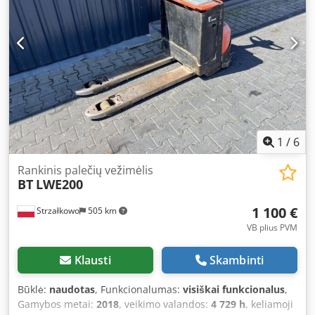
1
/
6
Rankinis palečių vežimėlis
BT
LWE200
1 100 €
Strzałkowo
505 km
VB plius PVM
Klausti
Skambinti
Būklė:
naudotas
, Funkcionalumas:
visiškai funkcionalus
,
Gamybos metai:
2018
, veikimo valandos:
4 729 h
, keliamoji