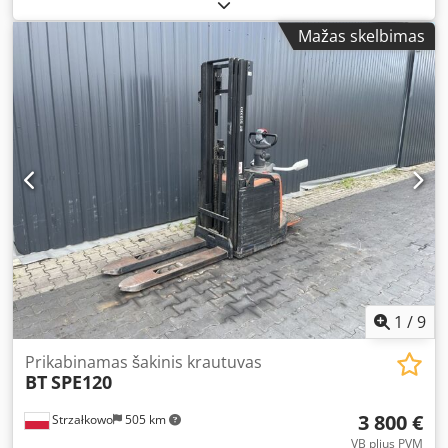
elektrinis
, rida:
3 126 km
, This BT electric pallet truck from
2015 is in good condition. It has a capacity of 2,000 kg and
Mažas skelbimas
is equipped with 2,000 mm forks. The hour meter reads
3,126 hours. The 2013 battery comes with an external
charger. Video to follow. Dcedpfx Acovclpwe Djk
1
/
9
Prikabinamas šakinis krautuvas
BT
SPE120
3 800 €
Strzałkowo
505 km
VB plius PVM