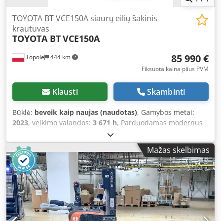
TOYOTA BT VCE150A siaurų eilių šakinis
krautuvas
TOYOTA BT
VCE150A
85 990 €
Topole
444 km
Fiksuota kaina plius PVM
Klausti
Skambinti
Būklė:
beveik kaip naujas (naudotas)
, Gamybos metai:
2023
, veikimo valandos:
3 671 h
, Parduodamas modernus
siaurojo koridoriaus krautuvas / sisteminis krautuvas su
pakeliamą kabina, specialiai sukurtas kroviniams pakrauti
Mažas skelbimas
ir iškrauti bei užsakymams komplektuoti labai siauruose
sandėlio koridoriuose. Įranga yra labai geroje būklėje ir
idealiai tinka aukštųjų sandėlių sistemoms, kuriose didelis
apyvartos lygis. Dcjdjzp D E Tspfx Ac Djk Techniniai
duomenys Tipas: užsakymų komplektavimo krautuvas
aukštųjų sandėlių sistemoms Vairavimo sistema: bėgiai
Pagaminimo metai: 2023 Serijos numeris: 6963101 Būklė: