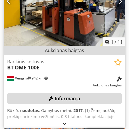
1
/
11
Aukcionas baigtas
Rankinis keltuvas
BT
OME 100E
Vengrija
942 km
Aukcionas baigtas
Informacija
Būklė:
naudotas
, Gamybos metai:
2017
, (1) Žemų aukštų
prekių surinkimo vežimėlis, 0,8 t talpos; komplektacijoje –
baterija ir įkroviklis (kaip paveikslėlyje arba panašus).
Dodpfsznm Eysx Ac Dock