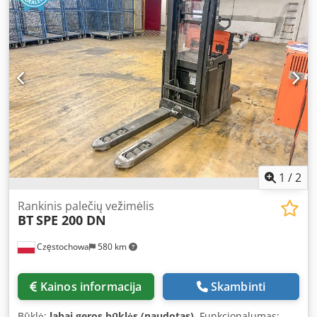
Ritininiai ir ratai: Vulkollan (PU) Signalizatorius (belaidis):
įskaičiuotas Kaina Grynasis kainos: 85 990 EUR už vienetą
(be transporto, montavimo ir paleidimo) Šis siaurojo
koridoriaus krautuvas yra iš oficialios „Toyota Material
Handling Polska“ platintojų tinklo. Jei esate suinteresuotas
arba turite klausimų, prašome susisiekti su mumis.
1
/
2
Rankinis palečių vežimėlis
BT
SPE 200 DN
Częstochowa
580 km
Kainos informacija
Skambinti
Būklė:
labai geros būklės (naudotas)
, Funkcionalumas: