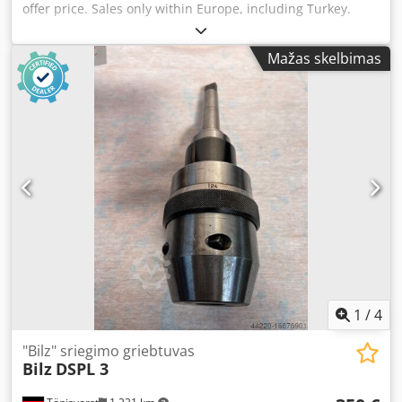
offer price. Sales only within Europe, including Turkey.
Price excluding packaging; Delivery terms: FCA (machine
location) ===== For technical specifications, please refer to
Mažas skelbimas
the attached handout. All warranty and guarantee rights
are excluded. We do not assume any responsibility for the
accuracy of the technical data and year of manufacture,
the completeness of accessories and tool equipment, or
compliance with all safety and environmental protection
requirements specified in accident prevention regulations.
No sales to private individuals. Crsdezipwhepfx Aphof
1
/
4
"Bilz" sriegimo griebtuvas
Bilz
DSPL 3