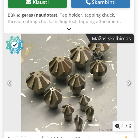
Klausti
Skambinti
Būklė:
geras (naudotas)
, Tap holder, tapping chuck,
thread-cutting chuck, milling tool, tapping attachment,
quick-change tapping chuck -Manufacturer: Bilz/Gewefa,
quick-change tapping chuck MK3 -Taper: Bilz WFLK 115 MK
Mažas skelbimas
3 -Type: Gewefa 05.056.104 M4xØ4.5xØ3.4 -Type: Bilz WES
1 B 8x6.2 M8 -Type: Bilz WES 1 B KP 6x4.9 M8 -Total
dimensions: 140/36/H140 mm -Weight: 0.9 kg Cjdpfx
Aophupfophorf
1
/
6