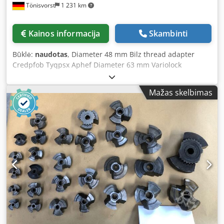
Tönisvorst
1 231 km
Kainos informacija
Skambinti
Būklė:
naudotas
, Diameter 48 mm Bilz thread adapter
Credpfob Tyqpsx Aphef Diameter 63 mm Variolock
connection Length 160 mm Total length 180 mm 2 pieces
available
Mažas skelbimas