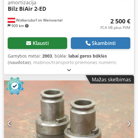
amortizacija
Bilz
BiAir 2-ED
2 500 €
Wolkersdorf im Weinviertel
909 km
FCA VB plius PVM
Klausti
Skambinti
Gamybos metai:
2003
, būklė:
labai geros būklės
(naudotas)
, mašinos/transporto priemonės numeris:
BIAIR2
, As-new Bilz air damping unit for coordinate
measuring machines, including: - 3 pieces BiAir 2-ED with
Mažas skelbimas
a load capacity of 1,800 kg per membrane - electronic level
control Crsdpfxjfn Ebij Aphef Only used for a very short
period