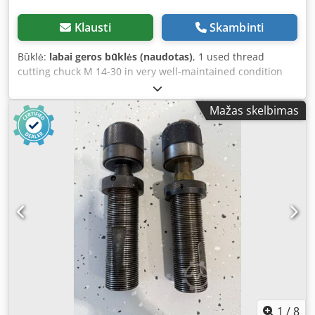
Klausti
Skambinti
Būklė:
labai geros būklės (naudotas)
, 1 used thread
cutting chuck M 14-30 in very well-maintained condition
for tapping internal threads on reversible drilling
machines, lathes, and milling machines. Suitable for both
Mažas skelbimas
horizontal and vertical use. Manufacturer: BILZ, Origin
Germany Model: DSPL 30-MK4 • With Morse taper shank
and transverse drive tang according to DIN 228 B •
Equipped with patented double clamping chuck (clamps
both shank and square) Crjdpfjwimm Njx Aphsf • Elastic
axial length compensation for push and pull • Axis-parallel
oscillating mechanism and elastic length compensation for
cutting precise and true-running threads • Suitable for
right-hand and left-hand operation Technical Data:
Suitable thread size: M 14 – 30 Morse taper size: MK 4
Clamping range diameter min.: 11 mm Clamping range
diameter max.: 23 mm Axial length compensation: 30 mm
Overhang length: 230 mm Axis-parallel compensation: 2
mm Weight: 12 kg Siegfried Volz Werkzeugmaschinen
1
/
8