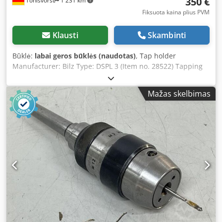
350 €
Tönisvorst
1 231 km
Fiksuota kaina plius PVM
Klausti
Skambinti
Būklė:
labai geros būklės (naudotas)
, Tap holder
Manufacturer: Bilz Type: DSPL 3 (Item no. 28522) Tapping
capacity: M9 – M24 Maximum shank diameter: 18 mm
Length compensation: approx. 10 mm Crsdpfx Aot R
Mažas skelbimas
Tbgophof Overall length: 285 mm Weight: 5.5 kg