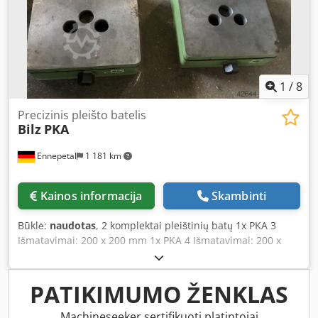
1
/
8
Precizinis pleišto batelis
Bilz
PKA
Ennepetal
1 181 km
Kainos informacija
Skambinti
Būklė:
naudotas
, 2 komplektai pleištinių batų 1x PKA 3
Išmatavimai: 200 x 200 mm 1x PKA 4 Išmatavimai: 200 x
250 mm Crsdpfoyt Egbsx Aphof Po 4 vnt., parduodama tik
kaip komplektas.
PATIKIMUMO ŽENKLAS
Machineseeker sertifikuoti platintojai