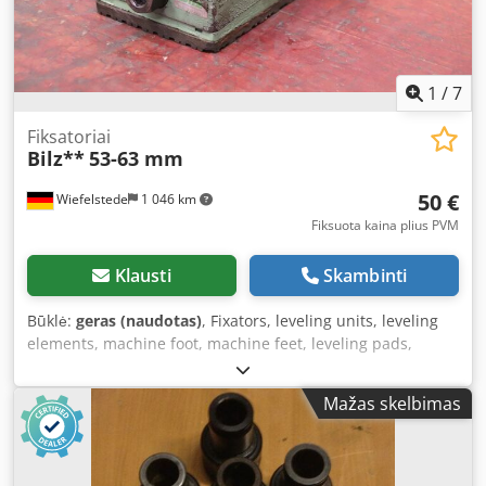
1
/
7
Fiksatoriai
Bilz**
53-63 mm
50 €
Wiefelstede
1 046 km
Fiksuota kaina plius PVM
Klausti
Skambinti
Būklė:
geras (naudotas)
, Fixators, leveling units, leveling
elements, machine foot, machine feet, leveling pads,
machine foundation, leveling shoe, wedge shoe, machine
support, leveling foot -Manufacturer: Bilz, Fixators for
Mažas skelbimas
machine tools and equipment -Min. height: 65 mm -Max.
height: 75 mm -Quantity: 4 fixators available Crsdpfx
Apswziq Ishjf -Price: per piece -Dimensions: 215/100/H70
mm -Weight: 6.6 kg/piece