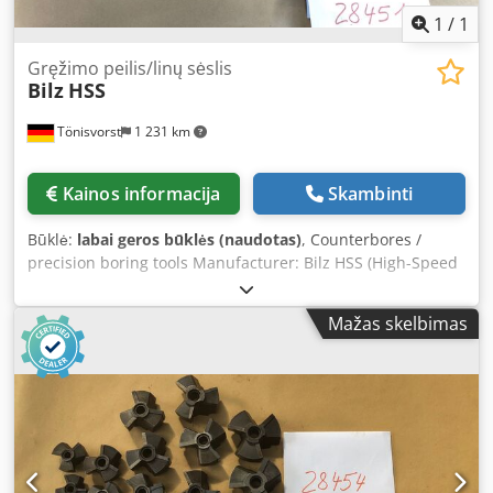
1
/
1
Gręžimo peilis/linų sėslis
Bilz
HSS
Tönisvorst
1 231 km
Kainos informacija
Skambinti
Būklė:
labai geros būklės (naudotas)
, Counterbores /
precision boring tools Manufacturer: Bilz HSS (High-Speed
Steel) Various sizes available: Ø 32 mm Ø 34 mm Ø 38 mm
Ø 39 mm Ø 40 mm Ø 44 mm Ø 45 mm Ø 47 mm Ø 49 mm
Mažas skelbimas
Ø 50 mm Ø 52 mm Ø 57 mm Crjdpfed Sgvfox Aphef Ø 60
mm Ø 62 mm Ø 65 mm Ø 68 mm Ø 70 mm Ø 71 mm Ø 74
mm Ø 75 mm Ø 80 mm Ø 85 mm Ø 88 mm Ø 96 mm Ø 125
mm Sale of individual units possible