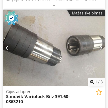
20 x 16 – 1 piece available WES 3 B 22 x 18 – 2 pieces
available WES 3 B 25 x 20 – 3 pieces available WES 3 B 28 x
Mažas skelbimas
22 – 1 piece available
1
/
3
Gijos adapteris
Sandvik Variolock Bilz
391.60-
0363210