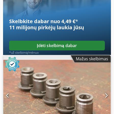
Type: WES 3 B 14x11 / WES 3 B 22x18 -Design/Size: see
photos -Price/sale: complete set -Total transport
dimensions: 150/72/H103 mm -Weight: 3 kg
Skelbkite dabar nuo 4,49 €
*
11 milijonų pirkėjų
laukia jūsų
Įdėti skelbimą dabar
*už skelbimą/mėnuo
Mažas skelbimas