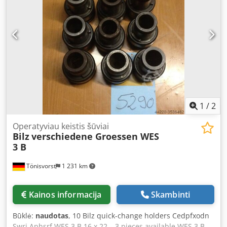
1
/
2
Operatyviau keistis šūviai
Bilz
verschiedene Groessen WES
3 B
Tönisvorst
1 231 km
Kainos informacija
Skambinti
Būklė:
naudotas
, 10 Bilz quick-change holders Cedpfxodn
Swrj Aphsrf WES 3 B 16 x 22 – 3 pieces available WES 3 B