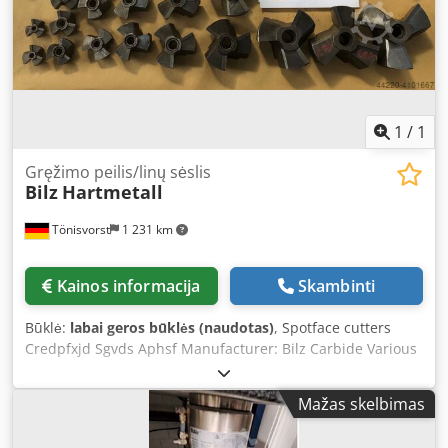
1
/
1
Gręžimo peilis/linų sėslis
Bilz
Hartmetall
Tönisvorst
1 231 km
Kainos informacija
Skambinti
Būklė:
labai geros būklės (naudotas)
, Spotface cutters
Credpfxjd Sgvds Aphsf Manufacturer: Bilz Carbide Various
sizes: Ø 32 mm Ø 34 mm Ø 39 mm Ø 44 mm Ø 47 mm Ø 49
mm Ø 50 mm Ø 52 mm Ø 57 mm Ø 60 mm Ø 62 mm Ø 65
Mažas skelbimas
mm Ø 68 mm Ø 69 mm Ø 70 mm Ø 72 mm Ø 74 mm Ø 75
mm Ø 80 mm Ø 87 mm Ø 90 mm Ø 92 mm Ø 107 mm Ø