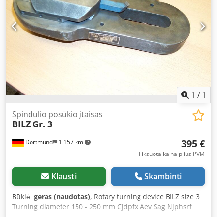
skersmuo: Ø 58 mm Laikiklio ilgis: 120 mm Credpoy E T
Dajfx Aphef Bendras ilgis su kotu: 215 mm Svoris: 1,7 kg
Labai gera būklė
1
/
1
Spindulio posūkio įtaisas
BILZ
Gr. 3
395 €
Dortmund
1 157 km
Fiksuota kaina plius PVM
Klausti
Skambinti
Būklė:
geras (naudotas)
, Rotary turning device BILZ size 3
Turning diameter 150 - 250 mm Cjdpfx Aev Sag Njphsrf
Siegfried Volz Machine Tools Rüschebrinkstr. 151-153 DE -