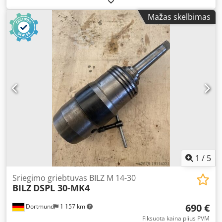
44143 Dortmund - Wambel
Mažas skelbimas
1
/
5
Sriegimo griebtuvas BILZ M 14-30
BILZ
DSPL 30-MK4
690 €
Dortmund
1 157 km
Fiksuota kaina plius PVM