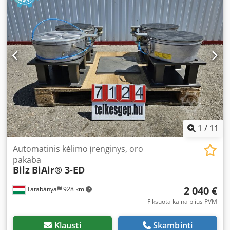
1
/
11
Automatinis kėlimo įrenginys, oro
pakaba
Bilz
BiAir® 3-ED
2 040 €
Tatabánya
928 km
Fiksuota kaina plius PVM
Klausti
Skambinti