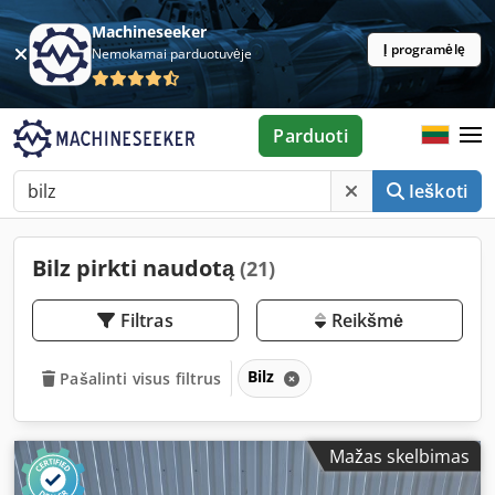
Machineseeker
Į programėlę
Nemokamai parduotuvėje
Parduoti
Ieškoti
Bilz pirkti naudotą
(21)
Filtras
Reikšmė
Bilz
Pašalinti visus filtrus
Mažas skelbimas