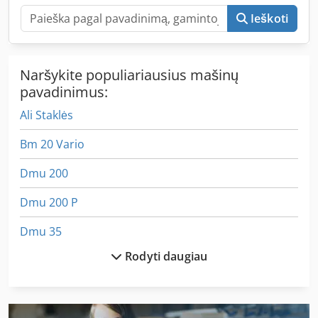
Ieškoti
Naršykite populiariausius mašinų
pavadinimus:
Ali Staklės
Bm 20 Vario
Dmu 200
Dmu 200 P
Dmu 35
Rodyti daugiau
Dmu 35 M
Gema Lz 170