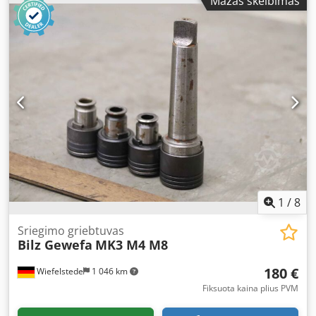
Mažas skelbimas
MK2 - Mount: Bilz type WFLK 115 MK 2 - Type: Gewefa
05.056.104 M4xØ4.5xØ3.4 - Type: Bilz WES 1 BK 4.5x3.4 M4
- Type: Bilz WES 1 B 3.5x2.7 M5 - Overall dimensions:
140/35/H120 mm - Weight: 0.7 kg
1
/
8
Sriegimo griebtuvas
Bilz Gewefa
MK3 M4 M8
180 €
Wiefelstede
1 046 km
Fiksuota kaina plius PVM