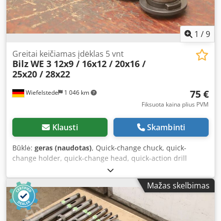
1
/
9
Greitai keičiamas įdėklas 5 vnt
Bilz
WE 3 12x9 / 16x12 / 20x16 /
25x20 / 28x22
75 €
Wiefelstede
1 046 km
Fiksuota kaina plius PVM
Klausti
Skambinti
Būklė:
geras (naudotas)
, Quick-change chuck, quick-
change holder, quick-change head, quick-action drill
chuck, quick-change insert, interchangeable inserts,
milling holder, collet chuck, reducing sleeves, plug-in
Mažas skelbimas
holder, quick-change thread insert Crodswa Iwdopfx Aphef
- Manufacturer: Bilz, quick-change thread insert, 5 pieces -
Model: WE 3 12x9 / WE 3 16x12 / WE 3 20x16 / WE 3 25x20 /
WE 3 28x22 - Design/Size: see photos - Price/Offer: