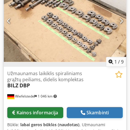
complete set - Shipping dimensions overall: 220/140/H75
mm - Weight: 3.8 kg
1
/
9
Užmaunamas laikiklis spiraliniams
grąžtų peiliams, didelis komplektas
BILZ
DBP
Wiefelstede
1 046 km
Kainos informacija
Skambinti
Būklė:
labai geros būklės (naudotas)
, Užmaunami