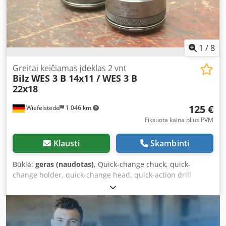
1
/
8
Greitai keičiamas įdėklas 2 vnt
Bilz
WES 3 B 14x11 / WES 3 B
22x18
125 €
Wiefelstede
1 046 km
Fiksuota kaina plius PVM
Klausti
Skambinti
Būklė:
geras (naudotas)
, Quick-change chuck, quick-
change holder, quick-change head, quick-action drill
chuck, quick-change insert, change inserts, milling chuck,
collet chuck, reducing sleeves, adapter holder, quick-
change thread insert Crjdpfx Apeway Egohjf -
Manufacturer: Bilz, quick-change thread insert, 2 pieces -