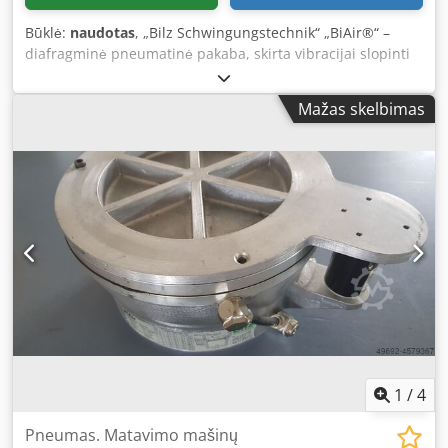
Būklė:
naudotas
, „Bilz Schwingungstechnik“ „BiAir®“ –
diafragminė pneumatinė pakaba, skirta vibracijai slopinti
ir automatinei stabilizacijai palaikyti, naudota įranga.
Gamintojas: „Bilz Schwingungstechnik GmbH“ (pagaminta
Mažas skelbimas
Vokietijoje) Modelis: „BiAir® 3-ED“ Sistema: aliuminio
korpusas, diafragminė pneumatinė pakaba su automatine
stabilizavimo sistema, komplektuojama su pneumatiniu
valdymo bloku ir jungiamomis oro žarnomis. Darbinis
slėgis: maks. 6 barai Codpfezmyqaex Apherf Pagrindinės
savybės: Slopinimo koeficientas – iki 15 % Puikus vertikalus
ir horizontalus vibracijos slopinimas Neskleidžiama
konstrukcijos sukeliamas triukšmas Automatinė
pneumatinė stabilizavimo sistema, užtikrinanti optimalų
įrenginio stabilumą Maksimali bendra apkrova: 4 × 4 900
kg = 19,6 tonos Gebėjimas atlaikyti ir automatiškai
stabilizuoti iki 19,6 tonos sveriančius krovinius, veiksmingai
slopinant vibraciją. Bendri matmenys: Plotis: 470 mm Gylis:
350 mm Aukštis: 350 mm
1
/
4
Pneumas. Matavimo mašinų