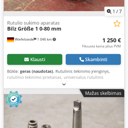
1
/
7
Rutulio sukimo aparatas
Bilz
Größe 1 0-80 mm
1 250 €
Wiefelstede
1 046 km
Fiksuota kaina plius PVM
Klausti
Skambinti
Būklė:
geras (naudotas)
, Rutulinis tekinimo įrenginys,
rutulinio tekinimo prietaisas, universalus rutulinis
tekinimo įrenginys - Gamintojas: Bilz, universalus rutulinio
tekinimo įrenginys, 1 dydis - Tekinimo Ø: 0–80 mm -
Mažas skelbimas
Matmenys: 440/260/A230 mm Cedpfjv Sqttox Aphjrf -
Svoris: 19,7 kg