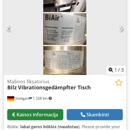
117 mm Individual purchase possible
1
/
3
Mašinos fiksatorius
Bilz
Vibrationsgedämpfter Tisch
Stuttgart
1 228 km
Kainos informacija
Skambinti
Būklė:
labai geros būklės (naudotas)
, Please provide your