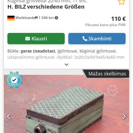
Kūginiai grioveliai 20-60 mm, 11 vnt.
H. BILZ
verschiedene Größen
110 €
Wiefelstede
1 046 km
Fiksuota kaina plius PVM
Klausti
Skambinti
Būklė:
geras (naudotas)
, Įgilintuvai, kūginiai įgilintuvai,
užapvalinimo įgilintuvai -Dydžiai: 2x20/2x30/3x45/4x60 mm
-Įgilintuvas: 90° -Gamintojas: Bilz -Pardavimas: tik visas
komplektas -Svoris: 5 kg Csdpfx Aob A Rccsphorf
Mažas skelbimas