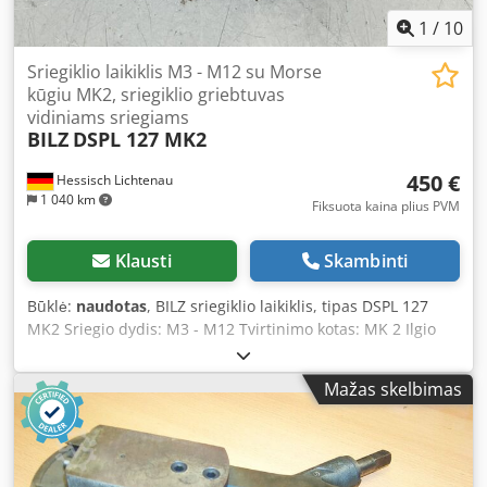
1
/
10
Sriegiklio laikiklis M3 - M12 su Morse
kūgiu MK2, sriegiklio griebtuvas
vidiniams sriegiams
BILZ
DSPL 127 MK2
450 €
Hessisch Lichtenau
1 040 km
Fiksuota kaina plius PVM
Klausti
Skambinti
Būklė:
naudotas
, BILZ sriegiklio laikiklis, tipas DSPL 127
MK2 Sriegio dydis: M3 - M12 Tvirtinimo kotas: MK 2 Ilgio
kompensacija: 30 mm Tvirtinimo diapazonas: Ø 2,5 - Ø 10
mm (sriegiklio koto skersmuo) - Laikiklio užspaudimas
Mažas skelbimas
sriegiklio kotui ir sukimo momento perdavimas per
keturkampį - Reguliuojama saugos sankaba sukimo
momento apribojimui - Ilgio kompensacija +10 mm / -20
mm tiksliam žingsnių sriegimui Didžiausias laikiklio